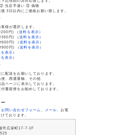
は下記理由のみ対応致します。
② 当店手違い ③ 偽物
後 3日以内にご連絡お願い致します。
て
お客様が選択します。
200円)
（
送料を表示
）
律360円)
（
送料を表示
）
律600円)
（
送料を表示
）
律900円)
（
送料を表示
）
料を表示
）
料を表示
）
て
者に配送をお願いしております。
急便、西濃運輸、その他
商品ページに表示しております。
証付書留便をお勧めしております。
ター
、
お問い合わせフォーム
、
メール
、お電
付けております。
川越市広栄町17-7-1F
2525