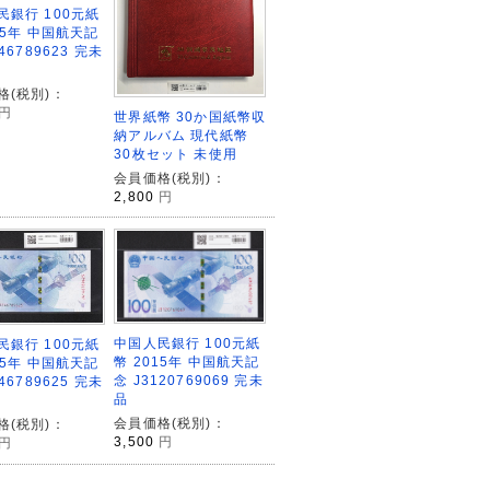
民銀行 100元紙
15年 中国航天記
46789623 完未
格(税別)：
円
世界紙幣 30か国紙幣収
納アルバム 現代紙幣
30枚セット 未使用
会員価格(税別)：
2,800
円
中国人民銀行 100元紙
民銀行 100元紙
幣 2015年 中国航天記
15年 中国航天記
念 J3120769069 完未
46789625 完未
品
会員価格(税別)：
格(税別)：
3,500
円
円