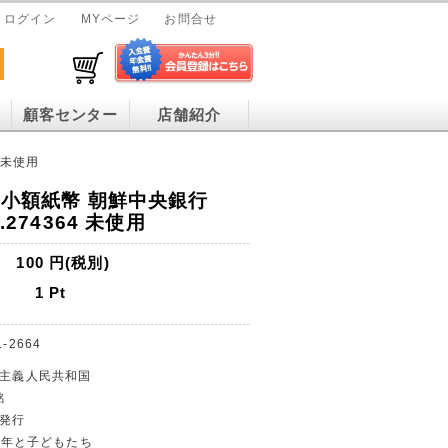
ログイン
MYページ
お問合せ
顧客センター
店舗紹介
 未使用
n小額紙幣 朝鮮中央銀行
.274364 未使用
100
円(税別)
1
Pt
1-2664
主主義人民共和国
銘
行発行
/青年と子どもたち