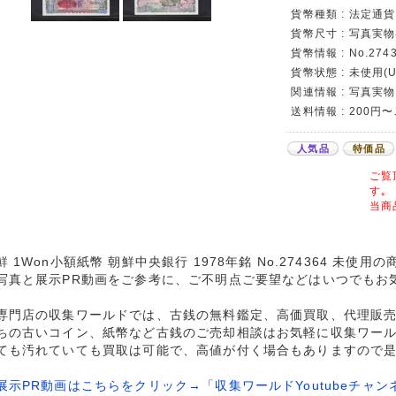
貨幣種類 : 法定通貨
貨幣尺寸 : 写真実
貨幣情報 : No.274
貨幣状態 : 未使用(U
関連情報 : 写真実物
送料情報 : 200円
人気品
特価品
ご覧
す｡
当商
鮮 1Won小額紙幣 朝鮮中央銀行 1978年銘 No.274364 未使
写真と展示PR動画をご参考に、ご不明点ご要望などはいつでもお
専門店の収集ワールドでは、古銭の無料鑑定、高価買取、代理販
ちの古いコイン、紙幣など古銭のご売却相談はお気軽に収集ワー
ても汚れていても買取は可能で、高値が付く場合もありますので
展示PR動画はこちらをクリック→「収集ワールドYoutubeチャン