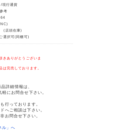
 /現行通貨
物参考
364
NC)
 (店頭在庫)
〜ご選択可(同梱可)
頂きありがとうございま
品は完売しております。
用の商品詳細情報は、
気軽にお問合せ下さい。
売も行っております。
ルドへご相談は下さい。
是非お問合せ下さい。
ネル」へ