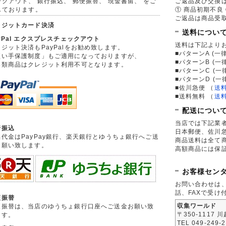
ックアウト、 銀行振込、 郵便振替、 現金書留、 をご
ご返品及び交換
しております。
① 商品初期不良 
ご返品は商品受取
レジットカード決済
送料につい
yPal エクスプレスチェックアウト
送料は下記より
ジット決済もPayPalをお勧め致します。
■パターンA (一律
買い手保護制度」もご適用になっておりますが、
■パターンB (一
券類商品はクレジット利用不可となります。
■パターンC (一
■パターンD (一
■佐川急便
（
送
■送料無料
（
送
配送につい
当店では下記業
行振込
日本郵便、佐川
品代金はPayPay銀行、楽天銀行とゆうちょ銀行へご送
商品送料は全て
お願い致します。
高額商品には保
お客様セン
お問い合わせは
話、FAXで受け
便振替
収集ワールド
便振替は、当店のゆうちょ銀行口座へご送金お願い致
〒350-1117 
ます。
TEL 049-249-