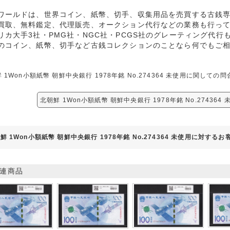
ワールドは、世界コイン、紙幣、切手、収集用品を売買する古銭
買取、無料鑑定、代理販売、オークション代行などの業務も行っ
リカ大手3社・PMG社・NGC社・PCGS社のグレーティング代行
のコイン、紙幣、切手など古銭コレクションのことなら何でもご
 1Won小額紙幣 朝鮮中央銀行 1978年銘 No.274364 未使用に関し
北朝鮮 1Won小額紙幣 朝鮮中央銀行 1978年銘 No.27436
鮮 1Won小額紙幣 朝鮮中央銀行 1978年銘 No.274364 未使用に対する
連商品