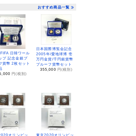
おすすめ商品一覧
日本国際博覧会記念
2FIFA 日韓ワール
2005年/愛地球博 壱
ップ 記念金銀プ
万円金貨/千円銀貨幣
フ貨幣 2枚セット
プルーフ貨幣セット
品
355,000
円(税別)
5,000
円(税別)
2020オリンピッ
東京2020オリンピッ