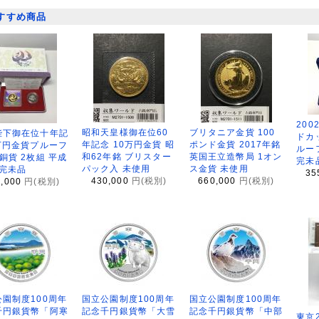
すすめ商品
200
昭和天皇様御在位60
ブリタニア金貨 100
陛下御在位十年記
ドカ
年記念 10万円金貨 昭
ポンド金貨 2017年銘
万円金貨プルーフ
ルー
和62年銘 ブリスター
英国王立造幣局 1オン
銅貨 2枚組 平成
完未
パック入 未使用
ス金貨 未使用
 完未品
35
430,000
円(税別)
660,000
円(税別)
8,000
円(税別)
園制度100周年
国立公園制度100周年
国立公園制度100周年
千円銀貨幣「阿寒
記念千円銀貨幣「大雪
記念千円銀貨幣「中部
東京