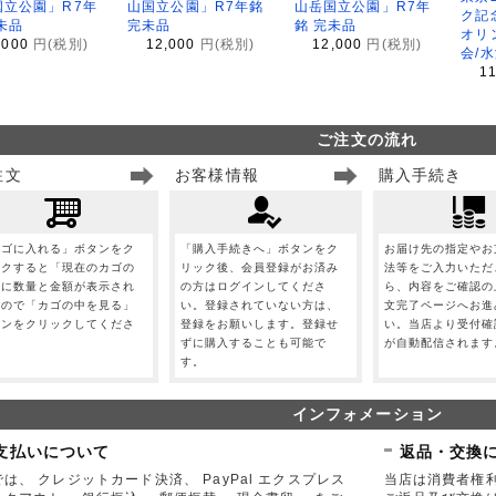
国立公園」R7年
山国立公園」R7年銘
山岳国立公園」R7年
ク記
未品
完未品
銘 完未品
オリ
,000
円(税別)
12,000
円(税別)
12,000
円(税別)
会/
1
ご注文の流れ
注文
お客様情報
購入手続き
カゴに入れる」ボタンをク
「購入手続きへ」ボタンをク
お届け先の指定やお
ックすると「現在のカゴの
リック後、会員登録がお済み
法等をご入力いただ
」に数量と金額が表示され
の方はログインしてくださ
ら、内容をご確認の
すので「カゴの中を見る」
い。登録されていない方は、
文完了ページへお進
タンをクリックしてくださ
登録をお願いします。登録せ
い。当店より受付確
。
ずに購入することも可能で
が自動配信されます
す。
インフォメーション
支払いについて
返品・交換
は、 クレジットカード決済、 PayPal エクスプレス
当店は消費者権