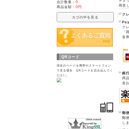
チェ
合計数量：
0
用意
商品金額：
0円
ク
カゴの中を見る
Pa
クレ
「
金
QRコード
現在のページを携帯やスマートフォン
で見る場合、QRコードを読み込んでく
銀
ださい。
商
金
郵
郵
し