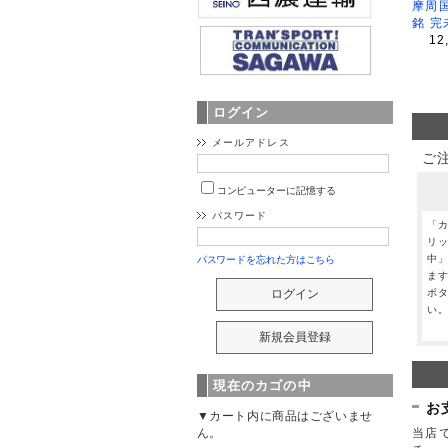
摩周
銘 完
12
ログイン
メールアドレス
ご
コンピューターに記憶する
パスワード
「
リ
中
パスワードを忘れた方はこちら
ま
ボ
い
現在のカゴの中
お
▼カート内に商品はございませ
当店で
ん。