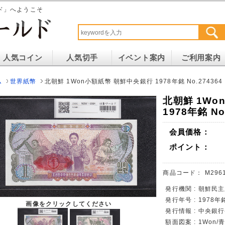
ド」へようこそ
人気コイン
人気切手
イベント案内
ご利用案内
ム
世界紙幣
北朝鮮 1Won小額紙幣 朝鮮中央銀行 1978年銘 No.274364
北朝鮮 1Wo
1978年銘 No
会員価格：
ポイント：
商品コード：
M296
発行機関 : 朝鮮民
発行年号 : 1978年
画像をクリックしてください
発行情報 : 中央銀
額面図案 : 1Won