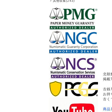
其他収集(243)
北朝
掲載
古銭
お持
古く
商品