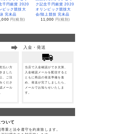
念千円銀貨 2020
ク記念千円銀貨 2020
ンピック競技大
オリンピック競技大
水泳 完未品
会/陸上競技 完未品
1,000
円(税別)
11,000
円(税別)
入金・発送
支払い方
当店で入金確認ができ次第、
きました
入金確認メールを配信すると
上、ご注
ともに商品の発送準備を進
みくださ
め、発送が完了しましたら、
認メール
メールでお知らせいたしま
。
す。
について
利尊重と法令遵守を約束致します。