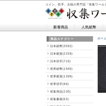
コイン、切手、古銭の専門店「収集ワール
新着商品
人気紙幣
ホー
商品カテゴリー
日本紙幣(3592)
日本硬貨(2259)
日本切手(716)
世界紙幣(1566)
世界硬貨(1399)
世界切手(98)
収集用品(130)
収集書籍(63)