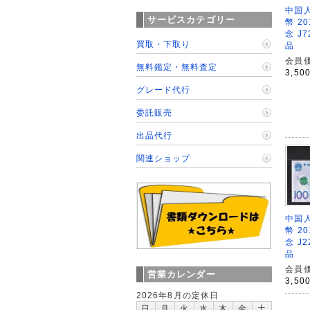
中国人
サービスカテゴリー
幣 2
念 J7
買取・下取り
品
会員価
無料鑑定・無料査定
3,50
グレード代行
委託販売
出品代行
関連ショップ
中国人
幣 2
念 J2
品
会員価
営業カレンダー
3,50
2026年8月の定休日
日
月
火
水
木
金
土