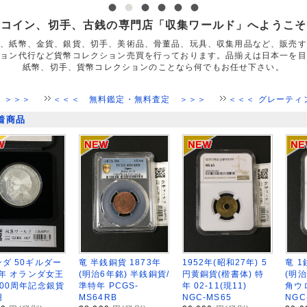
コイン、切手、古銭の専門店「収集ワールド」へようこそ
ン、紙幣、金貨、銀貨、切手、美術品、骨董品、玩具、収集用品など、販売す
ション代行など貨幣コレクション売買を行っております。品揃えは日本一を目
紙幣、切手、貨幣コレクションのことなら何でもお任せ下さい。
＜＜＜ 無料鑑定・無料査定 ＞＞＞
＜＜＜ グレーティング鑑定につ
着商品
ダ 50ギルダー
竜 半銭銅貨 1873年
1952年(昭和27年) 5
竜 1
0年 オランダ女王
(明治6年銘) 半銭銅貨/
円黄銅貨(楷書体) 特
(明治
00周年記念銀貨
準特年 PCGS-
年 02-11(現11)
角ウ
用
MS64RB
NGC-MS65
NGC