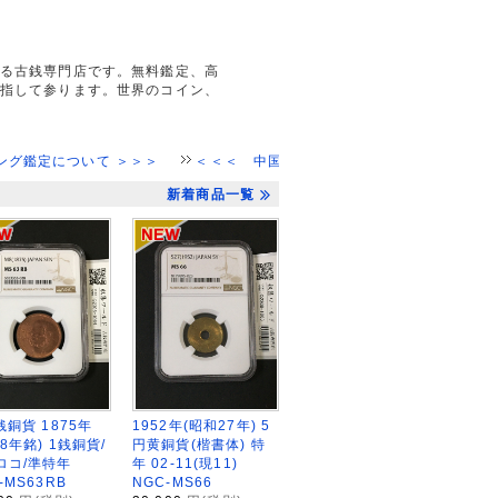
る古銭専門店です。無料鑑定、高
指して参ります。世界のコイン、
いて ＞＞＞
＜＜＜ 中国貨幣、金貨、銀貨、買取強化中 ＞＞＞
新着商品一覧
銭銅貨 1875年
1952年(昭和27年) 5
8年銘) 1銭銅貨/
円黄銅貨(楷書体) 特
ロコ/準特年
年 02-11(現11)
-MS63RB
NGC-MS66