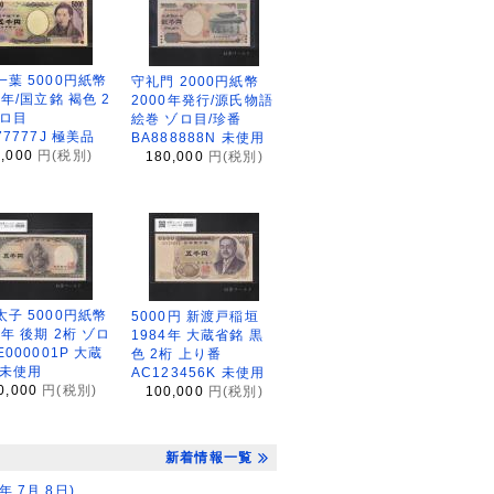
一葉 5000円紙幣
守礼門 2000円紙幣
4年/国立銘 褐色 2
2000年発行/源氏物語
ゾロ目
絵巻 ゾロ目/珍番
77777J 極美品
BA888888N 未使用
5,000
円(税別)
180,000
円(税別)
太子 5000円紙幣
5000円 新渡戸稲垣
7年 後期 2桁 ゾロ
1984年 大蔵省銘 黒
E000001P 大蔵
色 2桁 上り番
 未使用
AC123456K 未使用
0,000
円(税別)
100,000
円(税別)
新着情報一覧
7月 8日)