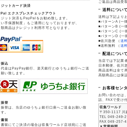
ご返品は商品受取
レジットカード決済
送料につい
yPal エクスプレスチェックアウト
送料は下記より
ジット決済もPayPalをお勧め致します。
■パターンA (一律
買い手保護制度」もご適用になっておりますが、
■パターンB (一
券類商品はクレジット利用不可となります。
■パターンC (一
■パターンD (一
■佐川急便
（
送
■送料無料
（
送
配送につい
当店では下記業
行振込
日本郵便、佐川
品代金はPayPay銀行、楽天銀行とゆうちょ銀行へご送
商品送料は全て
お願い致します。
高額商品には保
お客様セン
お問い合わせは
話、FAXで受け
便振替
収集ワールド
便振替は、当店のゆうちょ銀行口座へご送金お願い致
〒350-1117 
ます。
TEL 049-249-
金書留
FAX 049-257-
金書留にてご決済の場合は収集ワールド店頭宛にご送
▼営業時間