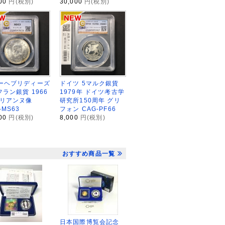
000
円(税別)
30,000
円(税別)
ーヘブリディーズ
ドイツ 5マルク銀貨
フラン銀貨 1966
1979年 ドイツ考古学
マリアンヌ像
研究所150周年 グリ
-MS63
フォン CAG-PF66
000
円(税別)
8,000
円(税別)
おすすめ商品一覧
日本国際博覧会記念