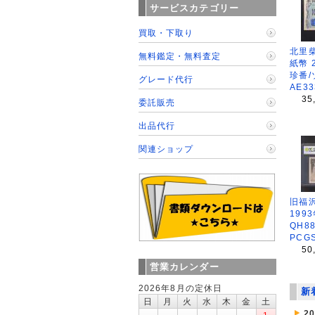
サービスカテゴリー
買取・下取り
北里柴
無料鑑定・無料査定
紙幣 
珍番/
グレード代行
AE3
35
委託販売
出品代行
関連ショップ
旧福沢
199
QH8
PCGS
50
営業カレンダー
2026年8月の定休日
新
日
月
火
水
木
金
土
2