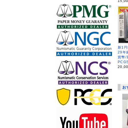
15,0
新1円
29年
貨幣/
PCG
20,0
お