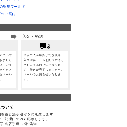
門の収集ワールド」
店のご案内
入金・発送
支払い方
当店で入金確認ができ次第、
きました
入金確認メールを配信すると
上、ご注
ともに商品の発送準備を進
みくださ
め、発送が完了しましたら、
認メール
メールでお知らせいたしま
。
す。
について
利尊重と法令遵守を約束致します。
は下記理由のみ対応致します。
② 当店手違い ③ 偽物