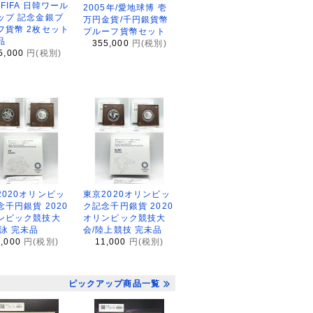
2FIFA 日韓ワール
2005年/愛地球博 壱
ップ 記念金銀プ
万円金貨/千円銀貨幣
フ貨幣 2枚セット
プルーフ貨幣セット
品
355,000
円(税別)
5,000
円(税別)
2020オリンピッ
東京2020オリンピッ
念千円銀貨 2020
ク記念千円銀貨 2020
ンピック競技大
オリンピック競技大
水泳 完未品
会/陸上競技 完未品
1,000
円(税別)
11,000
円(税別)
ピックアップ商品一覧