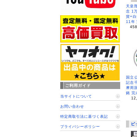
天皇
念 1
貨+白
11年
45
国立公
記念
ご利用ガイド
摩周
銘 完
当サイトについて
12
お問い合わせ
特定商取引法に基づく表記
ピ
プライバシーポリシー