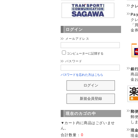
ク
Pa
クレ
「
ログイン
金
メールアドレス
コンピューターに記憶する
パスワード
銀
商
パスワードを忘れた方はこちら
金
郵
現在のカゴの中
郵
し
▼カート内に商品はございませ
ん。
現
合計数量：
0
現