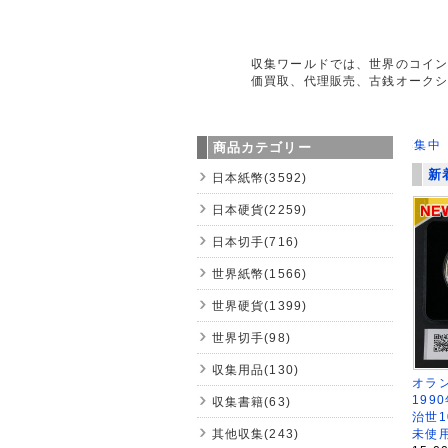
収集ワールドでは、世界のコイ
価買取、代理販売、古銭オーク
＜＜＜ 新規会員様募集中 ＞＞＞
商品カテゴリー
新
日本紙幣(3592)
日本硬貨(2259)
日本切手(716)
世界紙幣(1566)
世界硬貨(1399)
世界切手(98)
収集用品(130)
オラン
199
収集書籍(63)
治世1
未使
其他収集(243)