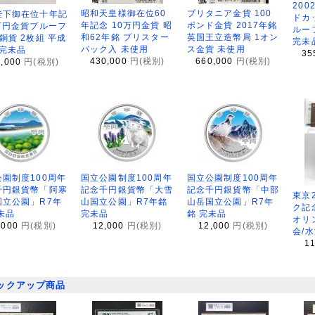
200
昭和天皇様御在位60
ブリタニア金貨 100
陛下御在位十年記
ドカ
年記念 10万円金貨 昭
ポンド金貨 2017年銘
万円金貨プルーフ
ルー
和62年銘 ブリスター
英国王立造幣局 1オン
銅貨 2枚組 平成
完未
パック入 未使用
ス金貨 未使用
 完未品
35
430,000
円(税別)
660,000
円(税別)
8,000
円(税別)
園制度100周年
国立公園制度100周年
国立公園制度100周年
千円銀貨幣「阿寒
記念千円銀貨幣「大雪
記念千円銀貨幣「中部
東京
国立公園」R7年
山国立公園」R7年銘
山岳国立公園」R7年
ク記
未品
完未品
銘 完未品
オリ
,000
円(税別)
12,000
円(税別)
12,000
円(税別)
会/
1
ックアップ商品