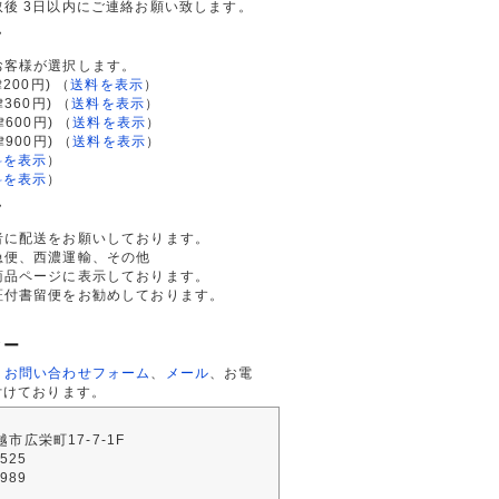
後 3日以内にご連絡お願い致します。
て
お客様が選択します。
200円)
（
送料を表示
）
律360円)
（
送料を表示
）
律600円)
（
送料を表示
）
律900円)
（
送料を表示
）
料を表示
）
料を表示
）
て
者に配送をお願いしております。
急便、西濃運輸、その他
商品ページに表示しております。
証付書留便をお勧めしております。
ター
、
お問い合わせフォーム
、
メール
、お電
付けております。
川越市広栄町17-7-1F
2525
4989