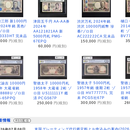
三郎 新1000円
樋口
津田五千円 AA-AA券
渋沢万札 2024年銘
2024年銘 黒色/
201
2024年
渋沢 10000円紙幣 珍
ゾロ目
桁 
AA121821AA 新
番/ゾロ目
33333HT 完未品
BV7
5000円札 PMG-
AC222222CA 完未品
,000
円(税別)
3
67EPQ
150,000
円(税別)
60,000
円(税別)
聖徳太子 5000円札
聖徳
諭吉 10000円
聖徳太子 10000円札
1957年銘 後期 2桁 ゾ
195
3年 大蔵省銘
1958年 大蔵省 2桁 ゾ
ロ目 HV777777L 完
目 H
88888U ゾロ目
ロ目 US111111Y 鑑
未 PCGS社67P
省銘
-65PPQ
済 PCGS67P
300,000
円(税別)
26
,000
円(税別)
250,000
円(税別)
着情報
RSS配信
米国グレーティング代行鑑定料とお申込みの案内(2026年 
026年07月08日