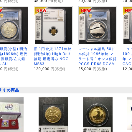
00
円(税別)
38,000
円(税別)
20,000
円(税別)
20,
銀貨(小型) 明治
旧 1円金貨 1871年銘
マーシャル諸島 50ド
ニュ
銘(1896年) 近代
(明治4年) High Dot/
ル銀貨 1996年銘 マ
100
1圓銀貨/左丸銀
後期 鑑定済み NGC-
ラード号 1オンス銀貨
年 
S-AU
MS63
PCGS-PR68 DCAM
CAG
00
円(税別)
120,000
円(税別)
25,000
円(税別)
12,
すすめ商品