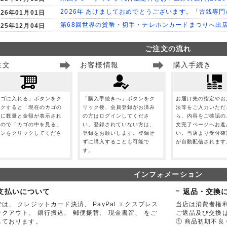
2026年 あけましておめでとうございます。「古銭専
026年01月01日
第68回世界の貨幣・切手・テレホンカードまつりへ出
025年12月04日
ご注文の流れ
注文
お客様情報
購入手続き
カゴに入れる」ボタンをク
「購入手続きへ」ボタンをク
お届け先の指定やお
ックすると「現在のカゴの
リック後、会員登録がお済み
法等をご入力いただ
」に数量と金額が表示され
の方はログインしてくださ
ら、内容をご確認の
すので「カゴの中を見る」
い。登録されていない方は、
文完了ページへお進
タンをクリックしてくださ
登録をお願いします。登録せ
い。当店より受付確
。
ずに購入することも可能で
が自動配信されます
す。
インフォメーション
支払いについて
返品・交換
は、 クレジットカード決済、 PayPal エクスプレス
当店は消費者権
ックアウト、 銀行振込、 郵便振替、 現金書留、 をご
ご返品及び交換
しております。
① 商品初期不良 