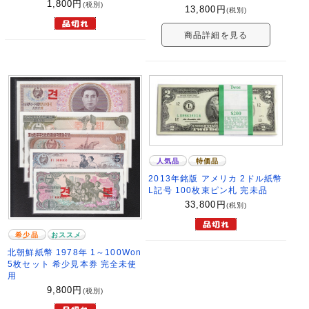
1,800
円
(税別)
13,800
円
(税別)
商品詳細を見る
人気品
特価品
2013年銘版 アメリカ 2ドル紙幣
L記号 100枚束ピン札 完未品
33,800
円
(税別)
希少品
おススメ
北朝鮮紙幣 1978年 1～100Won
5枚セット 希少見本券 完全未使
用
9,800
円
(税別)