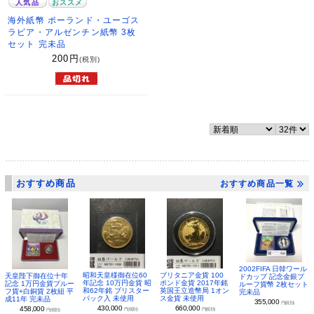
人気品
おススメ
海外紙幣 ポーランド・ユーゴス
ラビア・アルゼンチン紙幣 3枚
セット 完未品
200
円
(税別)
おすすめ商品
おすすめ商品一覧
2002FIFA 日韓ワール
昭和天皇様御在位60
ブリタニア金貨 100
天皇陛下御在位十年
ドカップ 記念金銀プ
年記念 10万円金貨 昭
ポンド金貨 2017年銘
記念 1万円金貨プルー
ルーフ貨幣 2枚セット
和62年銘 ブリスター
英国王立造幣局 1オン
フ貨+白銅貨 2枚組 平
完未品
パック入 未使用
ス金貨 未使用
成11年 完未品
355,000
円(税別)
430,000
660,000
458,000
円(税別)
円(税別)
円(税別)