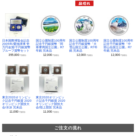
日本国際博覧会記念
国立公園制度100周年
国立公園制度100周年
国立公園制度100周年
2005年/愛地球博 壱
記念千円銀貨幣「阿
記念千円銀貨幣「大
記念千円銀貨幣「中
万円金貨/千円銀貨幣
寒摩周国立公園」R7
雪山国立公園」R7年
部山岳国立公園」R7
プルーフ貨幣セット
年銘 完未品
銘 完未品
年銘 完未品
355,000
12,000
12,000
12,000
円(税別)
円(税別)
円(税別)
円(税別)
東京2020オリンピッ
東京2020オリンピッ
ク記念千円銀貨 2020
ク記念千円銀貨 2020
オリンピック競技大
オリンピック競技大
会/水泳 完未品
会/陸上競技 完未品
11,000
11,000
円(税別)
円(税別)
ご注文の流れ