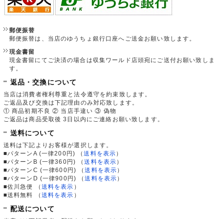
郵便振替
郵便振替は、当店のゆうちょ銀行口座へご送金お願い致します。
現金書留
現金書留にてご決済の場合は収集ワールド店頭宛にご送付お願い致しま
す。
返品・交換について
当店は消費者権利尊重と法令遵守を約束致します。
ご返品及び交換は下記理由のみ対応致します。
① 商品初期不良 ② 当店手違い ③ 偽物
ご返品は商品受取後 3日以内にご連絡お願い致します。
送料について
送料は下記よりお客様が選択します。
■パターンA (一律200円)
（
送料を表示
）
■パターンB (一律360円)
（
送料を表示
）
■パターンC (一律600円)
（
送料を表示
）
■パターンD (一律900円)
（
送料を表示
）
■佐川急便
（
送料を表示
）
■送料無料
（
送料を表示
）
配送について