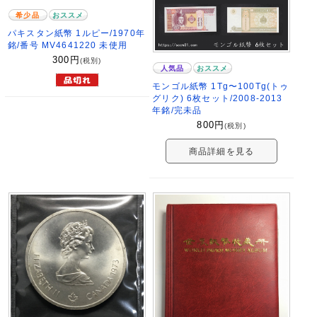
希少品
おススメ
パキスタン紙幣 1ルピー/1970年
銘/番号 MV4641220 未使用
300
円
(税別)
人気品
おススメ
モンゴル紙幣 1Tg〜100Tg(トゥ
グリク) 6枚セット/2008-2013
年銘/完未品
800
円
(税別)
商品詳細を見る