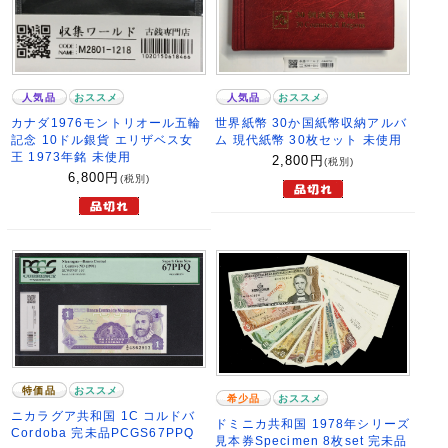
人気品
おススメ
人気品
おススメ
カナダ1976モントリオール五輪
世界紙幣 30か国紙幣収納アルバ
記念 10ドル銀貨 エリザベス女
ム 現代紙幣 30枚セット 未使用
王 1973年銘 未使用
2,800
円
(税別)
6,800
円
(税別)
特価品
おススメ
希少品
おススメ
ニカラグア共和国 1C コルドバ
ドミニカ共和国 1978年シリーズ
Cordoba 完未品PCGS67PPQ
見本券Specimen 8枚set 完未品