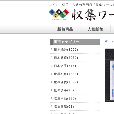
コイン、切手、古銭の専門店「収集ワール
新着商品
人気紙幣
ホー
商品カテゴリー
日本紙幣(3592)
日本硬貨(2259)
日本切手(716)
世界紙幣(1566)
世界硬貨(1399)
世界切手(98)
収集用品(130)
収集書籍(63)