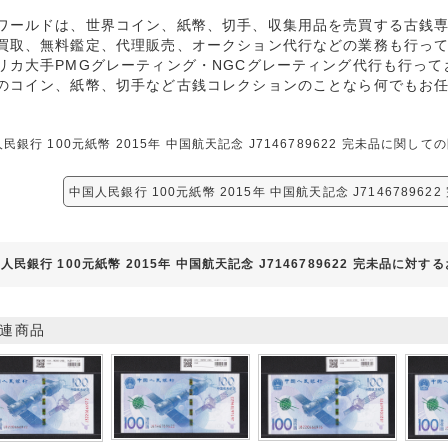
ワールドは、世界コイン、紙幣、切手、収集用品を売買する古銭
買取、無料鑑定、代理販売、オークション代行などの業務も行っ
リカ大手PMGグレーティング・NGCグレーティング代行も行って
のコイン、紙幣、切手など古銭コレクションのことなら何でもお
民銀行 100元紙幣 2015年 中国航天記念 J7146789622 完未品に
中国人民銀行 100元紙幣 2015年 中国航天記念 J71467896
人民銀行 100元紙幣 2015年 中国航天記念 J7146789622 完未品に対す
連商品