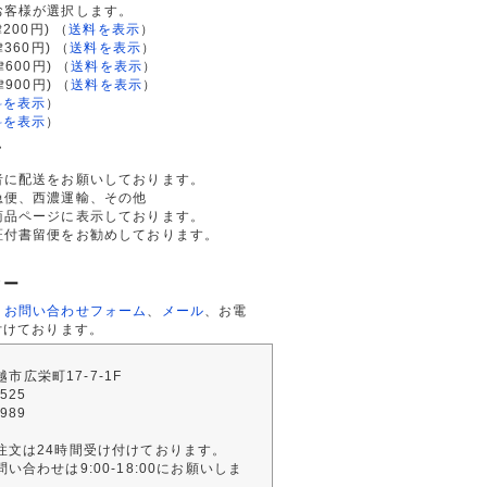
お客様が選択します。
200円)
（
送料を表示
）
律360円)
（
送料を表示
）
律600円)
（
送料を表示
）
律900円)
（
送料を表示
）
料を表示
）
料を表示
）
て
者に配送をお願いしております。
急便、西濃運輸、その他
商品ページに表示しております。
証付書留便をお勧めしております。
ター
、
お問い合わせフォーム
、
メール
、お電
付けております。
川越市広栄町17-7-1F
2525
4989
注文は24時間受け付けております。
い合わせは9:00-18:00にお願いしま