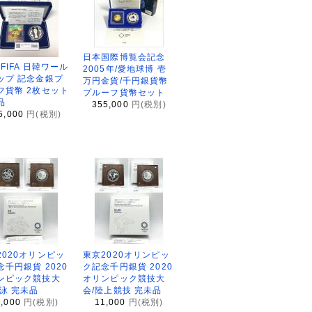
日本国際博覧会記念
2FIFA 日韓ワール
2005年/愛地球博 壱
ップ 記念金銀プ
万円金貨/千円銀貨幣
フ貨幣 2枚セット
プルーフ貨幣セット
品
355,000
円(税別)
5,000
円(税別)
2020オリンピッ
東京2020オリンピッ
念千円銀貨 2020
ク記念千円銀貨 2020
ンピック競技大
オリンピック競技大
水泳 完未品
会/陸上競技 完未品
1,000
円(税別)
11,000
円(税別)