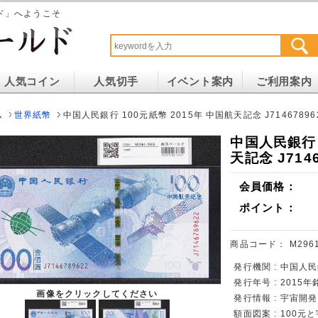
ド」へようこそ
人気コイン
人気切手
イベント案内
ご利用案内
ム
世界紙幣
中国人民銀行 100元紙幣 2015年 中国航天記念 J71467896
中国人民銀行 
天記念 J714
会員価格：
ポイント：
商品コード：
M296
発行機関 : 中国人
発行年号 : 2015年
画像をクリックしてください
発行情報 : 宇宙開
額面図案 : 100