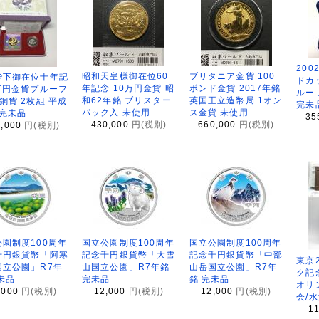
200
昭和天皇様御在位60
ブリタニア金貨 100
陛下御在位十年記
ドカ
年記念 10万円金貨 昭
ポンド金貨 2017年銘
万円金貨プルーフ
ルー
和62年銘 ブリスター
英国王立造幣局 1オン
銅貨 2枚組 平成
完未
パック入 未使用
ス金貨 未使用
 完未品
35
430,000
円(税別)
660,000
円(税別)
8,000
円(税別)
園制度100周年
国立公園制度100周年
国立公園制度100周年
千円銀貨幣「阿寒
記念千円銀貨幣「大雪
記念千円銀貨幣「中部
東京
国立公園」R7年
山国立公園」R7年銘
山岳国立公園」R7年
ク記
未品
完未品
銘 完未品
オリ
,000
円(税別)
12,000
円(税別)
12,000
円(税別)
会/
1