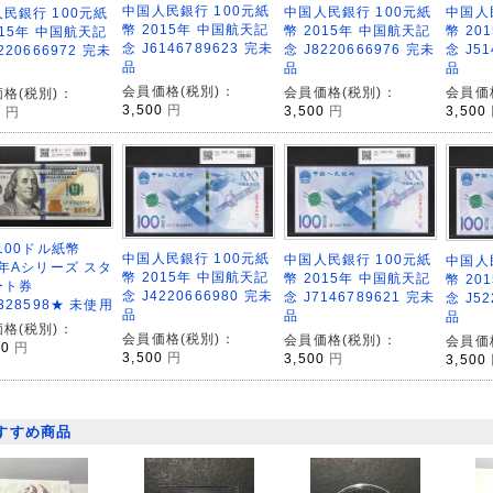
中国人民銀行 100元紙
中国人民銀行 100元紙
中国人
民銀行 100元紙
幣 2015年 中国航天記
幣 2015年 中国航天記
幣 20
015年 中国航天記
念 J6146789623 完未
念 J8220666976 完未
念 J51
220666972 完未
品
品
品
会員価格(税別)：
会員価格(税別)：
会員価
格(税別)：
3,500
円
3,500
円
3,500
0
円
 100ドル紙幣
中国人民銀行 100元紙
中国人民銀行 100元紙
中国人
9年Aシリーズ スタ
幣 2015年 中国航天記
幣 2015年 中国航天記
幣 20
ート券
念 J4220666980 完未
念 J7146789621 完未
念 J52
3328598★ 未使用
品
品
品
格(税別)：
会員価格(税別)：
会員価格(税別)：
会員価
00
円
3,500
円
3,500
円
3,500
すすめ商品