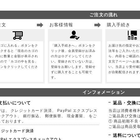
ご注文の流れ
注文
お客様情報
購入手続き
カゴに入れる」ボタンをク
「購入手続きへ」ボタンをク
お届け先の指定やお
ックすると「現在のカゴの
リック後、会員登録がお済み
法等をご入力いただ
」に数量と金額が表示され
の方はログインしてくださ
ら、内容をご確認の
すので「カゴの中を見る」
い。登録されていない方は、
文完了ページへお進
タンをクリックしてくださ
登録をお願いします。登録せ
い。当店より受付確
。
ずに購入することも可能で
が自動配信されます
す。
インフォメーション
支払いについて
返品・交換
は、 クレジットカード決済、 PayPal エクスプレス
当店は消費者権
ックアウト、 銀行振込、 郵便振替、 現金書留、 をご
ご返品及び交換
しております。
① 商品初期不良 
ご返品は商品受取
レジットカード決済
送料につい
yPal エクスプレスチェックアウト