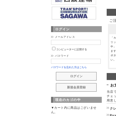
ご
ログイン
メールアドレス
「
リ
中
コンピューターに記憶する
ま
ボ
パスワード
い
パスワードを忘れた方はこちら
お
当店で
チェ
現在のカゴの中
用意
▼カート内に商品はございませ
ク
ん。
Pa