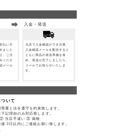
入金・発送
支払い方
当店で入金確認ができ次第、
きました
入金確認メールを配信すると
上、ご注
ともに商品の発送準備を進
みくださ
め、発送が完了しましたら、
認メール
メールでお知らせいたしま
。
す。
について
利尊重と法令遵守を約束致します。
は下記理由のみ対応致します。
② 当店手違い ③ 偽物
後 3日以内にご連絡お願い致します。
て