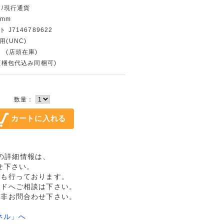
 /現行通貨
 mm
 J7146789622
用(UNC)
 (店頭在庫)
〜(梱包代込み同梱可)
数量：
未品の詳細情報は、
せ下さい。
売も行っております。
ルドへご相談は下さい。
是非お問合わせ下さい。
ネル」へ