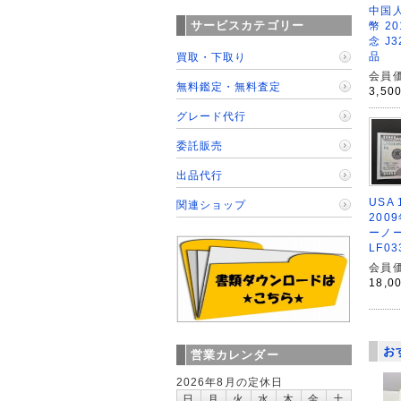
中国人
サービスカテゴリー
幣 2
念 J3
品
買取・下取り
会員価
無料鑑定・無料査定
3,50
グレード代行
委託販売
出品代行
USA
関連ショップ
200
ーノ
LF0
会員価
18,0
お
営業カレンダー
2026年8月の定休日
日
月
火
水
木
金
土