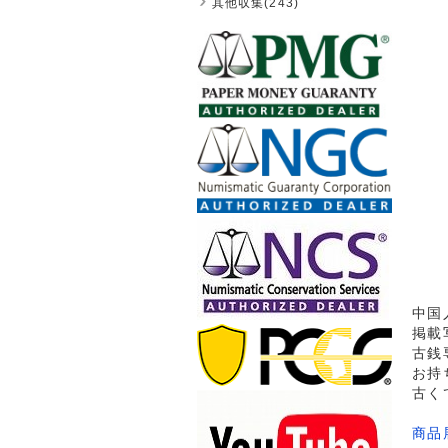
其他収集(243)
中国
掲載
古銭
お持
古く
商品