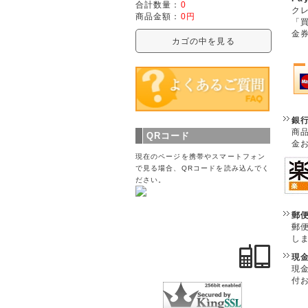
合計数量：
0
クレ
商品金額：
0円
「
金
カゴの中を見る
銀
商
QRコード
金
現在のページを携帯やスマートフォン
で見る場合、QRコードを読み込んでく
ださい。
郵
郵
し
現
現
付