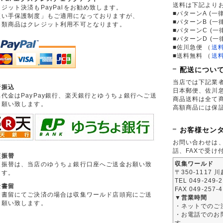
送料は下記より
ジット決済もPayPalをお勧め致します。
■パターンA (一律
買い手保護制度」もご適用になっておりますが、
■パターンB (一
券類商品はクレジット利用不可となります。
■パターンC (一
■パターンD (一
■佐川急便
（
送
■送料無料
（
送
配送につい
当店では下記業
行振込
日本郵便、佐川
品代金はPayPay銀行、楽天銀行とゆうちょ銀行へご送
商品送料は全て
お願い致します。
高額商品には保
お客様セン
お問い合わせは
話、FAXで受け
便振替
収集ワールド
便振替は、当店のゆうちょ銀行口座へご送金お願い致
〒350-1117 
ます。
TEL 049-249-
金書留
FAX 049-257-
金書留にてご決済の場合は収集ワールド店頭宛にご送
▼営業時間
お願い致します。
・ネットでのご
・お電話でのお問
す。