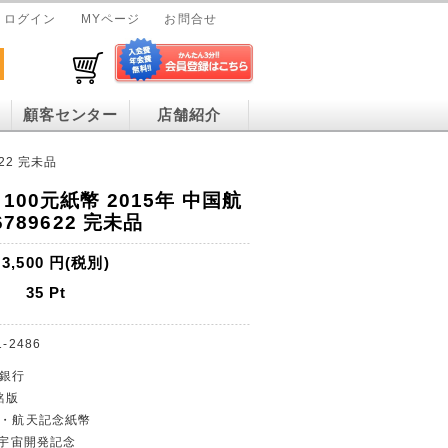
ログイン
MYページ
お問合せ
顧客センター
店舗紹介
22 完未品
100元紙幣 2015年 中国航
6789622 完未品
3,500
円(税別)
35
Pt
1-2486
民銀行
銘版
発・航天記念紙幣
元と宇宙開発記念