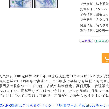
貨幣種類 : 法定通貨
貨幣尺寸 : 155×77
貨幣情報 : 紙幣ロット
貨幣状態 : 完全未使
関連情報 : 写真参考
送料情報 : 200円
人気品
おススメ
人民銀行 100元紙幣 2015年 中国航天記念 J7146789622 完
写真と展示PR動画をご参考に、ご不明点ご要望はお気軽にお問合
専門店の収集ワールドでは、古銭の無料鑑定、高価買取、代理販
ちのコイン、旧紙幣など古銭のご売却は、ぜひお気軽に収集ワー
ても汚れていても買取は可能で、高値が付く場合もありますので
展示PR動画はこちらをクリック→「収集ワールドYoutubeチャン