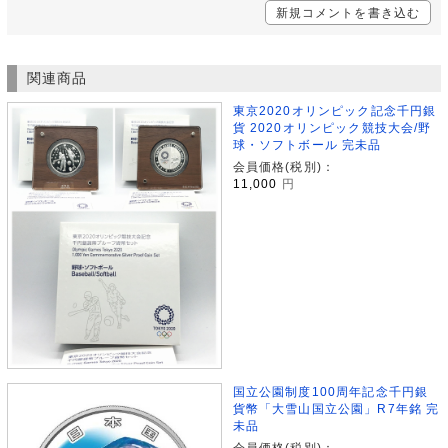
新規コメントを書き込む
関連商品
東京2020オリンピック記念千円銀
貨 2020オリンピック競技大会/野
球・ソフトボール 完未品
会員価格(税別)：
11,000
円
国立公園制度100周年記念千円銀
貨幣「大雪山国立公園」R7年銘 完
未品
会員価格(税別)：