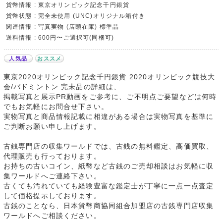
貨幣情報 : 東京オリンピック記念千円銀貨
貨幣状態 : 完全未使用 (UNC)オリジナル箱付き
関連情報 : 写真実物 (店頭在庫) 標準品
送料情報 : 600円〜ご選択可(同梱可)
人気品
おススメ
東京2020オリンピック記念千円銀貨 2020オリンピック競技大
会/バドミントン 完未品の詳細は、
掲載写真と展示PR動画をご参考に、ご不明点ご要望などは何時
でもお気軽にお問合せ下さい。
実物写真と商品情報記載に相違がある場合は実物写真を基準に
ご判断お願い申し上げます。
古銭専門店の収集ワールドでは、古銭の無料鑑定、高価買取、
代理販売も行っております。
お持ちの古いコイン、紙幣など古銭のご売却相談はお気軽に収
集ワールドへご連絡下さい。
古くても汚れていても経験豊富な鑑定士が丁寧に一点一点査定
して価格提示しております。
古銭のことなら、日本貨幣商協同組合加盟店の古銭専門店収集
ワールドへご相談ください。