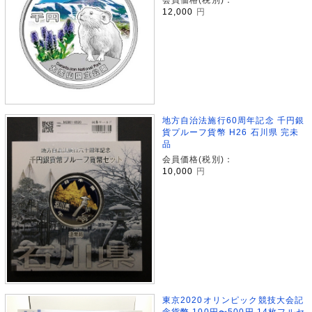
12,000
円
地方自治法施行60周年記念 千円銀
貨プルーフ貨幣 H26 石川県 完未
品
会員価格(税別)：
10,000
円
東京2020オリンピック競技大会記
念貨幣 100円〜500円 14枚フルセ