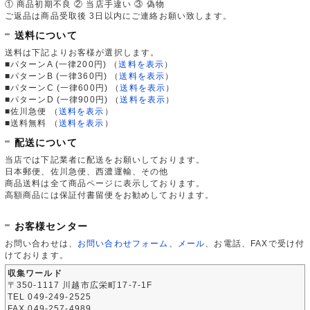
① 商品初期不良 ② 当店手違い ③ 偽物
ご返品は商品受取後 3日以内にご連絡お願い致します。
送料について
送料は下記よりお客様が選択します。
■パターンA (一律200円)
（
送料を表示
）
■パターンB (一律360円)
（
送料を表示
）
■パターンC (一律600円)
（
送料を表示
）
■パターンD (一律900円)
（
送料を表示
）
■佐川急便
（
送料を表示
）
■送料無料
（
送料を表示
）
配送について
当店では下記業者に配送をお願いしております。
日本郵便、佐川急便、西濃運輸、その他
商品送料は全て商品ページに表示しております。
高額商品には保証付書留便をお勧めしております。
お客様センター
お問い合わせは、
お問い合わせフォーム
、
メール
、お電話、FAXで受け付
けております。
収集ワールド
〒350-1117 川越市広栄町17-7-1F
TEL 049-249-2525
FAX 049-257-4989