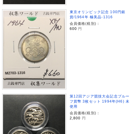
東京オリンピック記念 100円銀
貨/1964年 極美品-1316
会員価格(税別)：
600
円
第12回アジア競技大会記念プルー
フ貨幣 3枚セット 1994年(H6) 未
使用
会員価格(税別)：
2,800
円