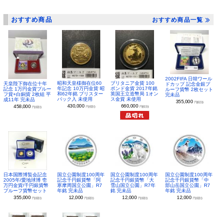
おすすめ商品
おすすめ商品一覧
2002FIFA 日韓ワール
昭和天皇様御在位60
ブリタニア金貨 100
天皇陛下御在位十年
ドカップ 記念金銀プ
年記念 10万円金貨 昭
ポンド金貨 2017年銘
記念 1万円金貨プルー
ルーフ貨幣 2枚セット
和62年銘 ブリスター
英国王立造幣局 1オン
フ貨+白銅貨 2枚組 平
完未品
パック入 未使用
ス金貨 未使用
成11年 完未品
355,000
円(税別)
430,000
660,000
458,000
円(税別)
円(税別)
円(税別)
日本国際博覧会記念
国立公園制度100周年
国立公園制度100周年
国立公園制度100周年
2005年/愛地球博 壱
記念千円銀貨幣「阿
記念千円銀貨幣「大
記念千円銀貨幣「中
万円金貨/千円銀貨幣
寒摩周国立公園」R7
雪山国立公園」R7年
部山岳国立公園」R7
プルーフ貨幣セット
年銘 完未品
銘 完未品
年銘 完未品
355,000
12,000
12,000
12,000
円(税別)
円(税別)
円(税別)
円(税別)