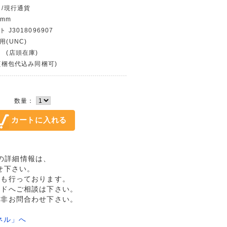
 /現行通貨
 mm
 J3018096907
用(UNC)
 (店頭在庫)
〜(梱包代込み同梱可)
数量：
未品の詳細情報は、
せ下さい。
売も行っております。
ルドへご相談は下さい。
是非お問合わせ下さい。
ネル」へ