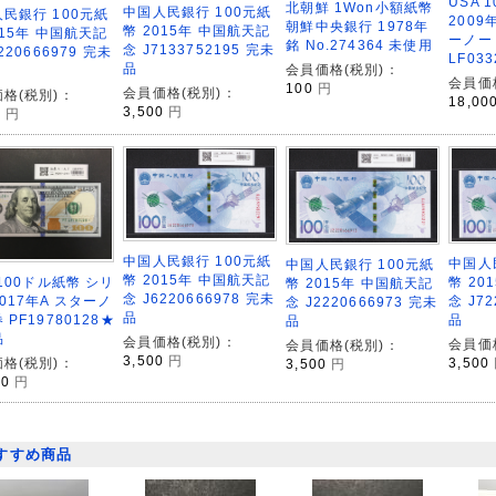
USA 
北朝鮮 1Won小額紙幣
中国人民銀行 100元紙
民銀行 100元紙
2009
朝鮮中央銀行 1978年
幣 2015年 中国航天記
015年 中国航天記
ーノー
銘 No.274364 未使用
念 J7133752195 完未
220666979 完未
LF03
品
会員価格(税別)：
会員価
100
円
会員価格(税別)：
格(税別)：
18,00
3,500
円
0
円
中国人民銀行 100元紙
中国人
中国人民銀行 100元紙
幣 2015年 中国航天記
 100ドル紙幣 シリ
幣 20
幣 2015年 中国航天記
念 J6220666978 完未
017年A スターノ
念 J72
念 J2220666973 完未
品
 PF19780128★
品
品
品
会員価格(税別)：
会員価
会員価格(税別)：
3,500
円
格(税別)：
3,500
3,500
円
00
円
すすめ商品