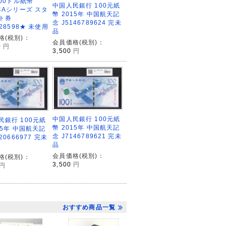
100ドル紙幣
中国人民銀行 100元紙
年Aシリーズ スタ
幣 2015年 中国航天記
ト券
念 J5146789624 完未
328598★ 未使用
品
格(税別)：
会員価格(税別)：
0
円
3,500
円
中国人民銀行 100元紙
民銀行 100元紙
幣 2015年 中国航天記
15年 中国航天記
念 J7146789621 完未
20666977 完未
品
会員価格(税別)：
格(税別)：
3,500
円
円
おすすめ商品一覧