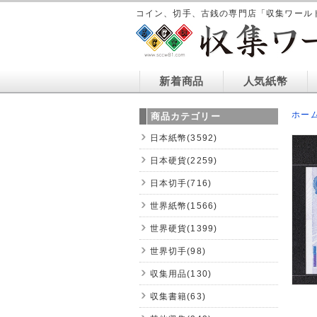
コイン、切手、古銭の専門店「収集ワール
新着商品
人気紙幣
ホー
商品カテゴリー
日本紙幣(3592)
日本硬貨(2259)
日本切手(716)
世界紙幣(1566)
世界硬貨(1399)
世界切手(98)
収集用品(130)
収集書籍(63)