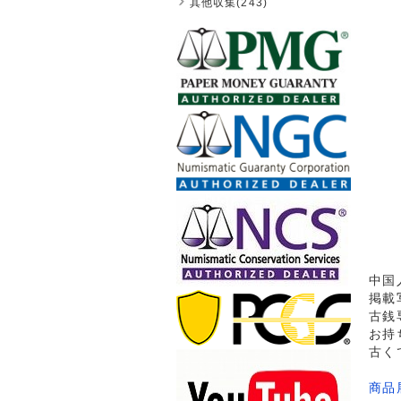
其他収集(243)
中国
掲載
古銭
お持
古く
商品