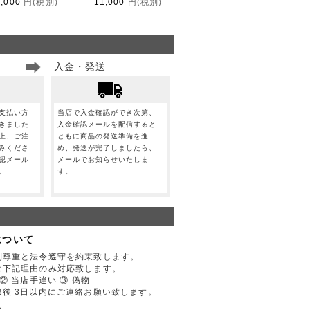
1,000
円(税別)
11,000
円(税別)
入金・発送
支払い方
当店で入金確認ができ次第、
きました
入金確認メールを配信すると
上、ご注
ともに商品の発送準備を進
みくださ
め、発送が完了しましたら、
認メール
メールでお知らせいたしま
。
す。
について
利尊重と法令遵守を約束致します。
は下記理由のみ対応致します。
② 当店手違い ③ 偽物
後 3日以内にご連絡お願い致します。