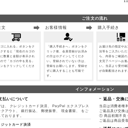
1
ご注文の流れ
注文
お客様情報
購入手続き
カゴに入れる」ボタンをク
「購入手続きへ」ボタンをク
お届け先の指定やお
ックすると「現在のカゴの
リック後、会員登録がお済み
法等をご入力いただ
」に数量と金額が表示され
の方はログインしてくださ
ら、内容をご確認の
すので「カゴの中を見る」
い。登録されていない方は、
文完了ページへお進
タンをクリックしてくださ
登録をお願いします。登録せ
い。当店より受付確
。
ずに購入することも可能で
が自動配信されます
す。
インフォメーション
支払いについて
返品・交換
は、 クレジットカード決済、 PayPal エクスプレス
当店は消費者権
ックアウト、 銀行振込、 郵便振替、 現金書留、 をご
ご返品及び交換
しております。
① 商品初期不良 
ご返品は商品受取
レジットカード決済