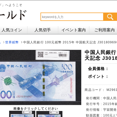
ド」へようこそ
人気コイン
人気切手
イベント案内
ご利用案内
ム
世界紙幣
中国人民銀行 100元紙幣 2015年 中国航天記念 J30180969
中国人民銀行 
天記念 J301
会員価格：
ポイント：
商品コード：
M296
発行機関 : 中国人
発行年号 : 2015年
画像をクリックしてください
発行情報 : 宇宙開
額面図案 : 100