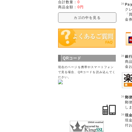
合計数量：
0
Pa
商品金額：
0円
クレ
「
カゴの中を見る
金
銀
QRコード
商
金
現在のページを携帯やスマートフォン
で見る場合、QRコードを読み込んでく
ださい。
郵
郵
し
現
現
付