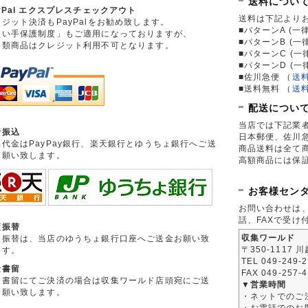
送料につい
yPal エクスプレスチェックアウト
送料は下記より
ジット決済もPayPalをお勧め致します。
■パターンA (一律
買い手保護制度」もご適用になっておりますが、
■パターンB (一
券類商品はクレジット利用不可となります。
■パターンC (一
■パターンD (一
■佐川急便
（
送
■送料無料
（
送
配送につい
当店では下記業
行振込
日本郵便、佐川
品代金はPayPay銀行、楽天銀行とゆうちょ銀行へご送
商品送料は全て
お願い致します。
高額商品には保
お客様セン
お問い合わせは
話、FAXで受け
便振替
収集ワールド
便振替は、当店のゆうちょ銀行口座へご送金お願い致
〒350-1117 
ます。
TEL 049-249-
金書留
FAX 049-257-
金書留にてご決済の場合は収集ワールド店頭宛にご送
▼営業時間
お願い致します。
・ネットでのご
・お電話でのお問