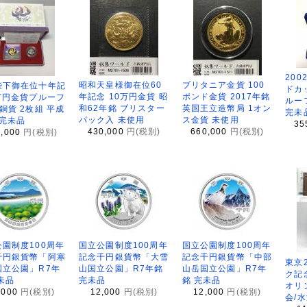
200
昭和天皇様御在位60
ブリタニア金貨 100
陛下御在位十年記
ドカ
年記念 10万円金貨 昭
ポンド金貨 2017年銘
万円金貨プルーフ
ルー
和62年銘 ブリスター
英国王立造幣局 1オン
銅貨 2枚組 平成
完未
パック入 未使用
ス金貨 未使用
 完未品
35
430,000
円(税別)
660,000
円(税別)
8,000
円(税別)
園制度100周年
国立公園制度100周年
国立公園制度100周年
千円銀貨幣「阿寒
記念千円銀貨幣「大雪
記念千円銀貨幣「中部
東京
国立公園」R7年
山国立公園」R7年銘
山岳国立公園」R7年
ク記
未品
完未品
銘 完未品
オリ
,000
円(税別)
12,000
円(税別)
12,000
円(税別)
会/