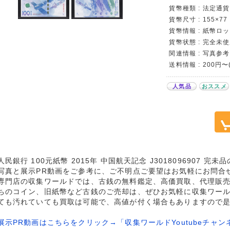
貨幣種類 : 法定通貨
貨幣尺寸 : 155×77
貨幣情報 : 紙幣ロット
貨幣状態 : 完全未使
関連情報 : 写真参考
送料情報 : 200円
人気品
おススメ
人民銀行 100元紙幣 2015年 中国航天記念 J3018096907 完
写真と展示PR動画をご参考に、ご不明点ご要望はお気軽にお問合
専門店の収集ワールドでは、古銭の無料鑑定、高価買取、代理販
ちのコイン、旧紙幣など古銭のご売却は、ぜひお気軽に収集ワー
ても汚れていても買取は可能で、高値が付く場合もありますので
展示PR動画はこちらをクリック→「収集ワールドYoutubeチャン