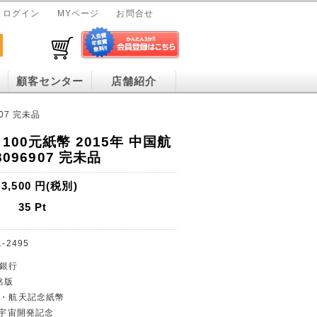
ログイン
MYページ
お問合せ
顧客センター
店舗紹介
07 完未品
100元紙幣 2015年 中国航
8096907 完未品
3,500
円(税別)
35
Pt
1-2495
民銀行
銘版
発・航天記念紙幣
元と宇宙開発記念