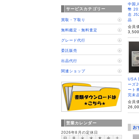
中国人
サービスカテゴリー
幣 2
念 J5
品
買取・下取り
会員価
無料鑑定・無料査定
3,50
グレード代行
委託販売
出品代行
関連ショップ
USA
ーズ2
ート券
完未
会員価
26,0
営業カレンダー
お
2026年8月の定休日
日
月
火
水
木
金
土