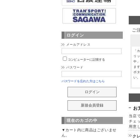
ご
ログイン
メールアドレス
「
リ
コンピューターに記憶する
中
ま
パスワード
ボ
い
パスワードを忘れた方はこちら
お
当店で
現在のカゴの中
チェ
用意
▼カート内に商品はございませ
ん。
ク