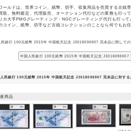
ワールドは、世界コイン、紙幣、切手、収集用品を売買する古銭
買取、無料鑑定、代理販売、オークション代行などの業務も行っ
リカ大手PMGグレーティング・NGCグレーティング代行も行って
のコイン、紙幣、切手など古銭コレクションのことなら何でもお
民銀行 100元紙幣 2015年 中国航天記念 J3018096907 完未品に
中国人民銀行 100元紙幣 2015年 中国航天記念 J30180969
人民銀行 100元紙幣 2015年 中国航天記念 J3018096907 完未品に対す
連商品