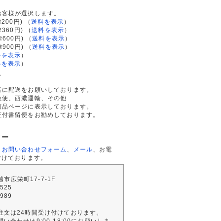
て
お客様が選択します。
200円)
（
送料を表示
）
律360円)
（
送料を表示
）
律600円)
（
送料を表示
）
律900円)
（
送料を表示
）
料を表示
）
料を表示
）
て
者に配送をお願いしております。
急便、西濃運輸、その他
商品ページに表示しております。
証付書留便をお勧めしております。
ター
、
お問い合わせフォーム
、
メール
、お電
付けております。
川越市広栄町17-7-1F
2525
4989
注文は24時間受け付けております。
い合わせは9:00-18:00にお願いしま