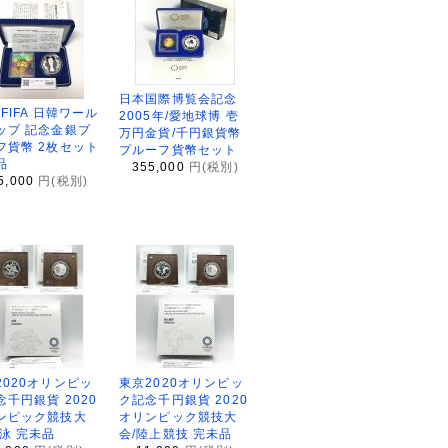
日本国際博覧会記念
2FIFA 日韓ワール
2005年/愛地球博 壱
ップ 記念金銀プ
万円金貨/千円銀貨幣
フ貨幣 2枚セット
プルーフ貨幣セット
品
355,000
円(税別)
5,000
円(税別)
2020オリンピッ
東京2020オリンピッ
念千円銀貨 2020
ク記念千円銀貨 2020
ンピック競技大
オリンピック競技大
水泳 完未品
会/陸上競技 完未品