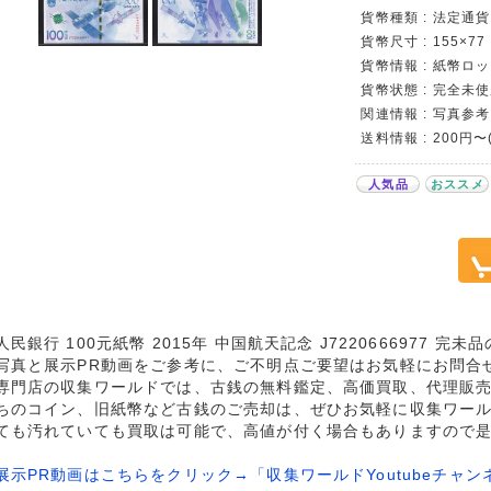
貨幣種類 : 法定通貨
貨幣尺寸 : 155×77
貨幣情報 : 紙幣ロット
貨幣状態 : 完全未使
関連情報 : 写真参考
送料情報 : 200円
人気品
おススメ
人民銀行 100元紙幣 2015年 中国航天記念 J7220666977 完
写真と展示PR動画をご参考に、ご不明点ご要望はお気軽にお問合
専門店の収集ワールドでは、古銭の無料鑑定、高価買取、代理販
ちのコイン、旧紙幣など古銭のご売却は、ぜひお気軽に収集ワー
ても汚れていても買取は可能で、高値が付く場合もありますので
展示PR動画はこちらをクリック→「収集ワールドYoutubeチャン