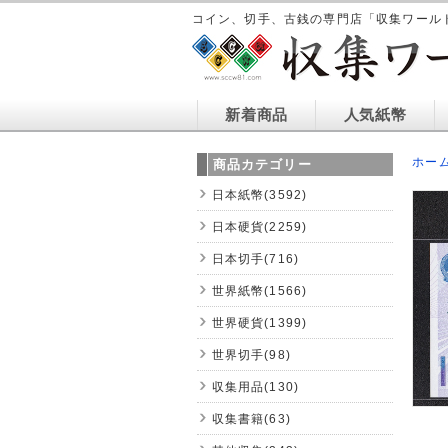
コイン、切手、古銭の専門店「収集ワール
新着商品
人気紙幣
ホー
商品カテゴリー
日本紙幣(3592)
日本硬貨(2259)
日本切手(716)
世界紙幣(1566)
世界硬貨(1399)
世界切手(98)
収集用品(130)
収集書籍(63)