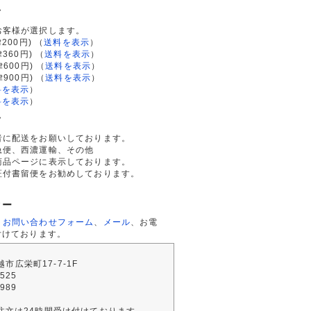
て
お客様が選択します。
200円)
（
送料を表示
）
律360円)
（
送料を表示
）
律600円)
（
送料を表示
）
律900円)
（
送料を表示
）
料を表示
）
料を表示
）
て
者に配送をお願いしております。
急便、西濃運輸、その他
商品ページに表示しております。
証付書留便をお勧めしております。
ター
、
お問い合わせフォーム
、
メール
、お電
付けております。
川越市広栄町17-7-1F
2525
4989
注文は24時間受け付けております。