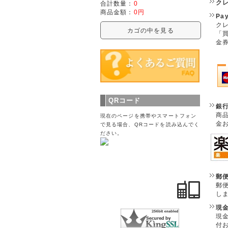
ク
合計数量：
0
商品金額：
0円
Pa
クレ
カゴの中を見る
「
金
QRコード
銀
商
現在のページを携帯やスマートフォン
金
で見る場合、QRコードを読み込んでく
ださい。
郵
郵
し
現
現
付