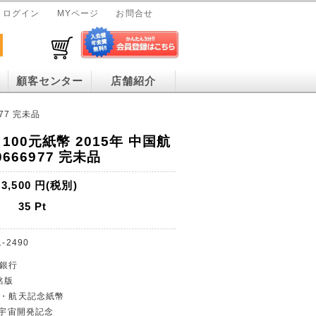
ログイン
MYページ
お問合せ
顧客センター
店舗紹介
77 完未品
100元紙幣 2015年 中国航
0666977 完未品
3,500
円(税別)
35
Pt
1-2490
民銀行
銘版
発・航天記念紙幣
元と宇宙開発記念