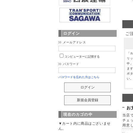
ご
ログイン
メールアドレス
「
コンピューターに記憶する
リ
中
パスワード
ま
ボ
パスワードを忘れた方はこちら
い
お
現在のカゴの中
当店で
チェ
▼カート内に商品はございませ
用意
ん。