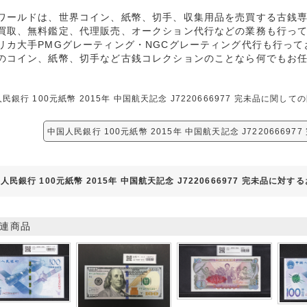
ワールドは、世界コイン、紙幣、切手、収集用品を売買する古銭
買取、無料鑑定、代理販売、オークション代行などの業務も行っ
リカ大手PMGグレーティング・NGCグレーティング代行も行って
のコイン、紙幣、切手など古銭コレクションのことなら何でもお
民銀行 100元紙幣 2015年 中国航天記念 J7220666977 完未品に
中国人民銀行 100元紙幣 2015年 中国航天記念 J72206669
人民銀行 100元紙幣 2015年 中国航天記念 J7220666977 完未品に対す
連商品