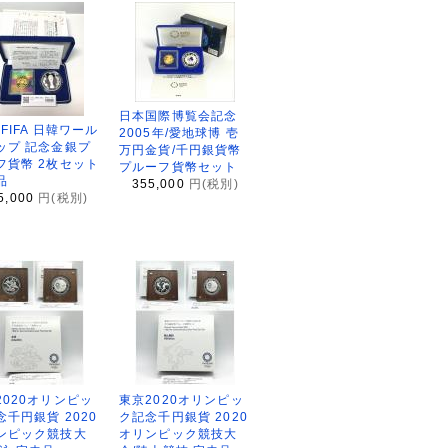
日本国際博覧会記念
2FIFA 日韓ワール
2005年/愛地球博 壱
ップ 記念金銀プ
万円金貨/千円銀貨幣
フ貨幣 2枚セット
プルーフ貨幣セット
品
355,000
円(税別)
5,000
円(税別)
2020オリンピッ
東京2020オリンピッ
念千円銀貨 2020
ク記念千円銀貨 2020
ンピック競技大
オリンピック競技大