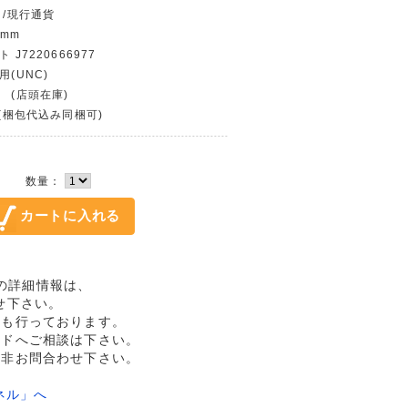
 /現行通貨
 mm
 J7220666977
用(UNC)
 (店頭在庫)
〜(梱包代込み同梱可)
数量：
未品の詳細情報は、
せ下さい。
売も行っております。
ルドへご相談は下さい。
是非お問合わせ下さい。
ネル」へ