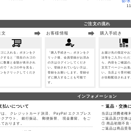
会/
1
ご注文の流れ
注文
お客様情報
購入手続き
カゴに入れる」ボタンをク
「購入手続きへ」ボタンをク
お届け先の指定やお
ックすると「現在のカゴの
リック後、会員登録がお済み
法等をご入力いただ
」に数量と金額が表示され
の方はログインしてくださ
ら、内容をご確認の
すので「カゴの中を見る」
い。登録されていない方は、
文完了ページへお進
タンをクリックしてくださ
登録をお願いします。登録せ
い。当店より受付確
。
ずに購入することも可能で
が自動配信されます
す。
インフォメーション
支払いについて
返品・交換
は、 クレジットカード決済、 PayPal エクスプレス
当店は消費者権
ックアウト、 銀行振込、 郵便振替、 現金書留、 をご
ご返品及び交換
しております。
① 商品初期不良 
ご返品は商品受取