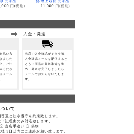
水泳 完未品
会/陸上競技 完未品
1,000
円(税別)
11,000
円(税別)
入金・発送
支払い方
当店で入金確認ができ次第、
きました
入金確認メールを配信すると
上、ご注
ともに商品の発送準備を進
みくださ
め、発送が完了しましたら、
認メール
メールでお知らせいたしま
。
す。
について
利尊重と法令遵守を約束致します。
は下記理由のみ対応致します。
② 当店手違い ③ 偽物
後 3日以内にご連絡お願い致します。