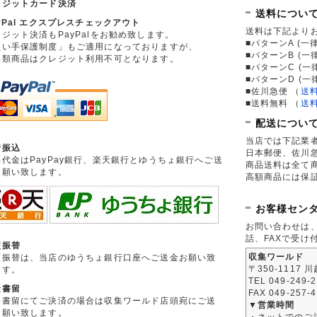
レジットカード決済
送料につい
yPal エクスプレスチェックアウト
送料は下記より
ジット決済もPayPalをお勧め致します。
■パターンA (一律
買い手保護制度」もご適用になっておりますが、
■パターンB (一
券類商品はクレジット利用不可となります。
■パターンC (一
■パターンD (一
■佐川急便
（
送
■送料無料
（
送
配送につい
当店では下記業
行振込
日本郵便、佐川
品代金はPayPay銀行、楽天銀行とゆうちょ銀行へご送
商品送料は全て
お願い致します。
高額商品には保
お客様セン
お問い合わせは
話、FAXで受け
便振替
収集ワールド
便振替は、当店のゆうちょ銀行口座へご送金お願い致
〒350-1117 
ます。
TEL 049-249-
金書留
FAX 049-257-
金書留にてご決済の場合は収集ワールド店頭宛にご送
▼営業時間
お願い致します。
・ネットでのご