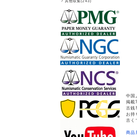
其他収集(243)
中国
掲載
古銭
お持
古く
商品