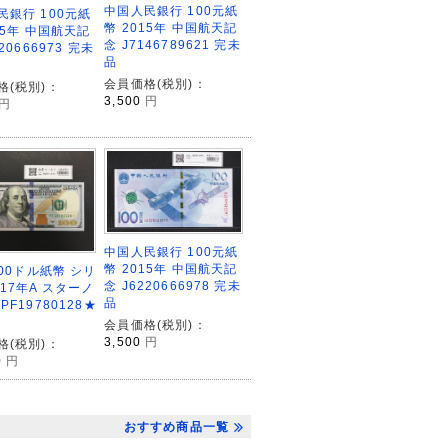
中国人民銀行 100元紙
民銀行 100元紙
幣 2015年 中国航天記
15年 中国航天記
念 J7146789621 完未
20666973 完未
品
会員価格(税別)：
格(税別)：
3,500
円
円
中国人民銀行 100元紙
幣 2015年 中国航天記
100ドル紙幣 シリ
念 J6220666978 完未
17年A スターノ
品
PF19780128★
会員価格(税別)：
3,500
円
格(税別)：
0
円
おすすめ商品一覧