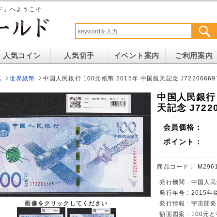
ド」へようこそ
人気コイン
人気切手
イベント案内
ご利用案内
ム
世界紙幣
中国人民銀行 100元紙幣 2015年 中国航天記念 J72206669
中国人民銀行 
天記念 J722
会員価格：
ポイント：
商品コード：
M296
発行機関 : 中国人
発行年号 : 2015年
発行情報 : 宇宙開
画像をクリックしてください
額面図案 : 100