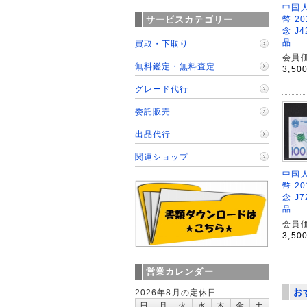
中国人
サービスカテゴリー
幣 2
念 J4
品
買取・下取り
会員価
無料鑑定・無料査定
3,50
グレード代行
委託販売
出品代行
関連ショップ
中国人
幣 2
念 J7
品
会員価
3,50
営業カレンダー
お
2026年8月の定休日
日
月
火
水
木
金
土