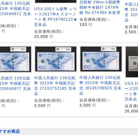
北朝鮮 1Won小額紙幣
民銀行 100元紙
中国人
朝鮮中央銀行 1978年
015年 中国航天記
USA 100ドル紙幣 シリ
幣 20
銘 No.274364 未使用
220666971 完未
ーズ2017年A スターノ
念 J22
会員価格(税別)：
ート券 PF19780123★
品
100
円
完未品
格(税別)：
会員価
0
円
会員価格(税別)：
3,500
25,000
円
中国人民銀行 100元紙
中国人民銀行 100元紙
民銀行 100元紙
幣 2015年 中国航天記
幣 2015年 中国航天記
USA 
015年 中国航天記
念 J6146789623 完未
念 J7133752195 完未
ーズ20
220666977 完未
品
品
ート券 
完未品
会員価格(税別)：
会員価格(税別)：
格(税別)：
3,500
円
3,500
円
会員価
0
円
26,00
すすめ商品