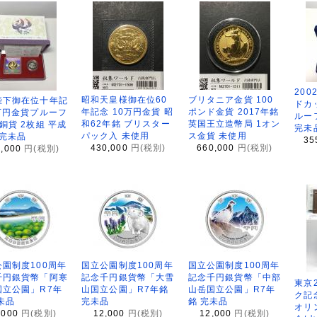
200
昭和天皇様御在位60
ブリタニア金貨 100
陛下御在位十年記
ドカ
年記念 10万円金貨 昭
ポンド金貨 2017年銘
万円金貨プルーフ
ルー
和62年銘 ブリスター
英国王立造幣局 1オン
銅貨 2枚組 平成
完未
パック入 未使用
ス金貨 未使用
 完未品
35
430,000
円(税別)
660,000
円(税別)
8,000
円(税別)
園制度100周年
国立公園制度100周年
国立公園制度100周年
千円銀貨幣「阿寒
記念千円銀貨幣「大雪
記念千円銀貨幣「中部
東京
国立公園」R7年
山国立公園」R7年銘
山岳国立公園」R7年
ク記
未品
完未品
銘 完未品
オリ
,000
円(税別)
12,000
円(税別)
12,000
円(税別)