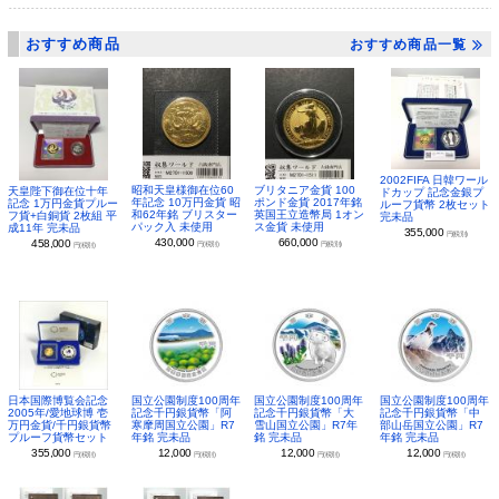
おすすめ商品
おすすめ商品一覧
2002FIFA 日韓ワール
昭和天皇様御在位60
ブリタニア金貨 100
天皇陛下御在位十年
ドカップ 記念金銀プ
年記念 10万円金貨 昭
ポンド金貨 2017年銘
記念 1万円金貨プルー
ルーフ貨幣 2枚セット
和62年銘 ブリスター
英国王立造幣局 1オン
フ貨+白銅貨 2枚組 平
完未品
パック入 未使用
ス金貨 未使用
成11年 完未品
355,000
円(税別)
430,000
660,000
458,000
円(税別)
円(税別)
円(税別)
日本国際博覧会記念
国立公園制度100周年
国立公園制度100周年
国立公園制度100周年
2005年/愛地球博 壱
記念千円銀貨幣「阿
記念千円銀貨幣「大
記念千円銀貨幣「中
万円金貨/千円銀貨幣
寒摩周国立公園」R7
雪山国立公園」R7年
部山岳国立公園」R7
プルーフ貨幣セット
年銘 完未品
銘 完未品
年銘 完未品
355,000
12,000
12,000
12,000
円(税別)
円(税別)
円(税別)
円(税別)