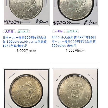
人気品
おススメ
人気品
おススメ
100ソル大型銀貨 1973年銘/日
日本ペルー修好100周年記念銀
本ペルー修好100周年記念銀貨
貨 100soles/100ソル大型銀貨
100soles 未使用
1973年銘/極美品
4,500
円
4,000
円
(税別)
(税別)