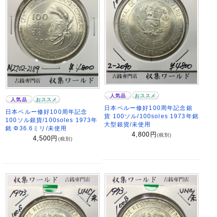
人気品
おススメ
人気品
おススメ
日本ペルー修好100周年記念銀
日本ペルー修好100周年記念
貨 100ソル/100soles 1973年銘
100ソル銀貨/100soles 1973年
大型銀貨/未使用
銘 Φ36.6ミリ/未使用
4,800
円
(税別)
4,500
円
(税別)