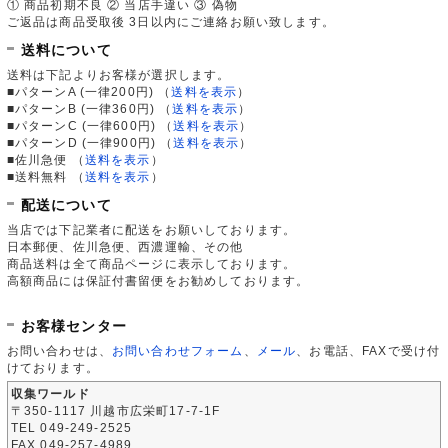
① 商品初期不良 ② 当店手違い ③ 偽物
ご返品は商品受取後 3日以内にご連絡お願い致します。
送料について
送料は下記よりお客様が選択します。
■パターンA (一律200円)
（
送料を表示
）
■パターンB (一律360円)
（
送料を表示
）
■パターンC (一律600円)
（
送料を表示
）
■パターンD (一律900円)
（
送料を表示
）
■佐川急便
（
送料を表示
）
■送料無料
（
送料を表示
）
配送について
当店では下記業者に配送をお願いしております。
日本郵便、佐川急便、西濃運輸、その他
商品送料は全て商品ページに表示しております。
高額商品には保証付書留便をお勧めしております。
お客様センター
お問い合わせは、
お問い合わせフォーム
、
メール
、お電話、FAXで受け付
けております。
収集ワールド
〒350-1117 川越市広栄町17-7-1F
TEL 049-249-2525
FAX 049-257-4989