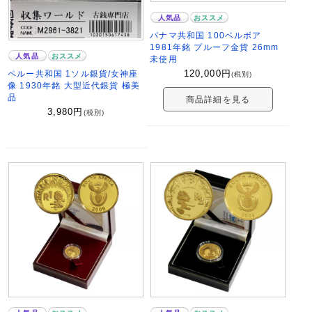
人気品
おススメ
パナマ共和国 100ベルボア
1981年銘 プルーフ金貨 26mm
人気品
おススメ
未使用
ペルー共和国 1ソル銀貨/女神座
120,000
円
(税別)
像 1930年銘 大型近代銀貨 極美
品
商品詳細を見る
3,980
円
(税別)