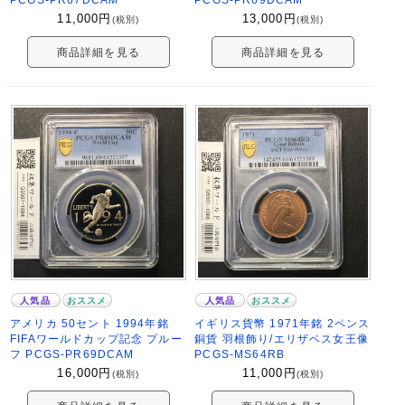
11,000
円
13,000
円
(税別)
(税別)
商品詳細を見る
商品詳細を見る
人気品
おススメ
人気品
おススメ
アメリカ 50セント 1994年銘
イギリス貨幣 1971年銘 2ペンス
FIFAワールドカップ記念 プルー
銅貨 羽根飾り/エリザベス女王像
フ PCGS-PR69DCAM
PCGS-MS64RB
16,000
円
11,000
円
(税別)
(税別)