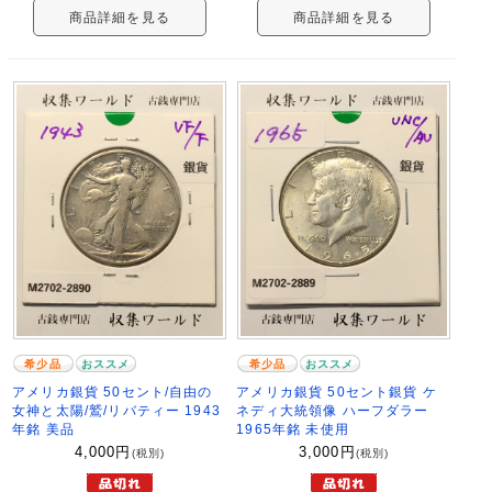
商品詳細を見る
商品詳細を見る
希少品
おススメ
希少品
おススメ
アメリカ銀貨 50セント/自由の
アメリカ銀貨 50セント銀貨 ケ
女神と太陽/鷲/リバティー 1943
ネディ大統領像 ハーフダラー
年銘 美品
1965年銘 未使用
4,000
円
3,000
円
(税別)
(税別)