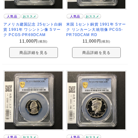
人気品
おススメ
人気品
おススメ
アメリカ建国記念 25セント白銅
米国 1セント銅貨 1991年 Sマー
貨 1991年 ワシントン像 Sマー
ク リンカーン大統領像 PCGS-
ク PCGS-PR69DCAM
PR70DCAM RD
11,000
円
11,000
円
(税別)
(税別)
商品詳細を見る
商品詳細を見る
人気品
おススメ
人気品
おススメ