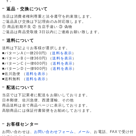
す。
返品・交換について
当店は消費者権利尊重と法令遵守を約束致します。
ご返品及び交換は下記理由のみ対応致します。
① 商品初期不良 ② 当店手違い ③ 偽物
ご返品は商品受取後 3日以内にご連絡お願い致します。
送料について
送料は下記よりお客様が選択します。
■パターンA (一律200円)
（
送料を表示
）
■パターンB (一律360円)
（
送料を表示
）
■パターンC (一律600円)
（
送料を表示
）
■パターンD (一律900円)
（
送料を表示
）
■佐川急便
（
送料を表示
）
■送料無料
（
送料を表示
）
配送について
当店では下記業者に配送をお願いしております。
日本郵便、佐川急便、西濃運輸、その他
商品送料は全て商品ページに表示しております。
高額商品には保証付書留便をお勧めしております。
お客様センター
お問い合わせは、
お問い合わせフォーム
、
メール
、お電話、FAXで受け付