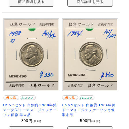
商品詳細を見る
商品詳細を見る
希少品
おススメ
希少品
おススメ
USA 5セント 白銅貨/1988年銘
USA 5セント 白銅貨 1984年銘
マークD/トーマス・ジェファー
トーマス・ジェファーソン肖像
ソン肖像 準未品
準未品
300
円
500
円
(税別)
(税別)