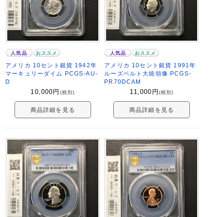
人気品
おススメ
人気品
おススメ
アメリカ 10セント銀貨 1942年
アメリカ 10セント銀貨 1991年
マーキュリーダイム PCGS-AU-
ルーズベルト大統領像 PCGS-
D
PR70DCAM
10,000
円
11,000
円
(税別)
(税別)
商品詳細を見る
商品詳細を見る