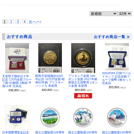
1
2
3
4
次へ>>
おすすめ商品
おすすめ商品一覧
2002FIFA 日韓ワール
昭和天皇様御在位60
ブリタニア金貨 100
天皇陛下御在位十年
ドカップ 記念金銀プ
年記念 10万円金貨 昭
ポンド金貨 2017年銘
記念 1万円金貨プルー
ルーフ貨幣 2枚セット
和62年銘 ブリスター
英国王立造幣局 1オン
フ貨+白銅貨 2枚組 平
完未品
パック入 未使用
ス金貨 未使用
成11年 完未品
355,000
円(税別)
430,000
660,000
458,000
円(税別)
円(税別)
円(税別)
日本国際博覧会記念
国立公園制度100周年
国立公園制度100周年
国立公園制度100周年