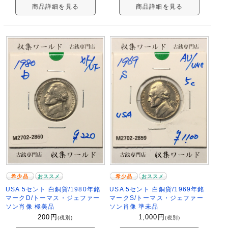
商品詳細を見る
商品詳細を見る
希少品
おススメ
希少品
おススメ
USA 5セント 白銅貨/1980年銘
USA 5セント 白銅貨/1969年銘
マークD/トーマス・ジェファー
マークS/トーマス・ジェファー
ソン肖像 極美品
ソン肖像 準未品
200
円
1,000
円
(税別)
(税別)