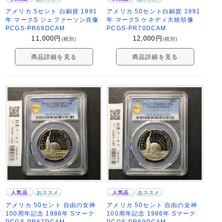
アメリカ 5セント 白銅貨 1991
アメリカ 50セント白銅貨 1991
年 マークS ジェファーソン肖像
年 マークS ケネディ大統領像
PCGS-PR69DCAM
PCGS-PR70DCAM
11,000
円
12,000
円
(税別)
(税別)
商品詳細を見る
商品詳細を見る
人気品
おススメ
人気品
おススメ
アメリカ 50セント 自由の女神
アメリカ 50セント 自由の女神
100周年記念 1986年 Sマーク
100周年記念 1986年 Sマーク
PCGS-PR67DCAM
PCGS-PR69DCAM