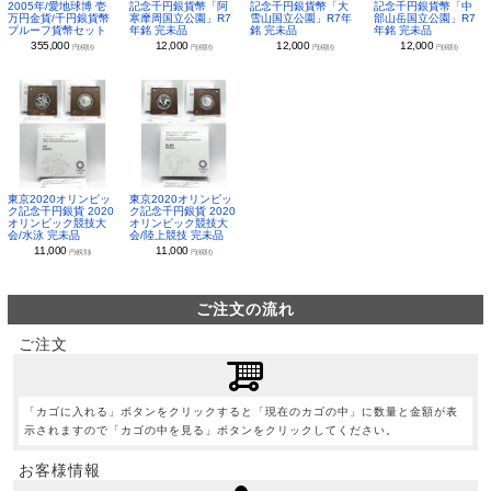
2005年/愛地球博 壱
記念千円銀貨幣「阿
記念千円銀貨幣「大
記念千円銀貨幣「中
万円金貨/千円銀貨幣
寒摩周国立公園」R7
雪山国立公園」R7年
部山岳国立公園」R7
プルーフ貨幣セット
年銘 完未品
銘 完未品
年銘 完未品
355,000
12,000
12,000
12,000
円(税別)
円(税別)
円(税別)
円(税別)
東京2020オリンピッ
東京2020オリンピッ
ク記念千円銀貨 2020
ク記念千円銀貨 2020
オリンピック競技大
オリンピック競技大
会/水泳 完未品
会/陸上競技 完未品
11,000
11,000
円(税別)
円(税別)
ご注文の流れ
ご注文
「カゴに入れる」ボタンをクリックすると「現在のカゴの中」に数量と金額が表
示されますので「カゴの中を見る」ボタンをクリックしてください。
お客様情報