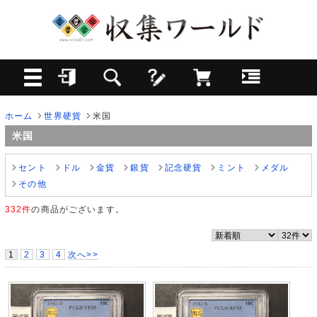
ホーム
世界硬貨
米国
米国
セント
ドル
金貨
銀貨
記念硬貨
ミント
メダル
その他
332件
の商品がございます。
1
2
3
4
次へ>>