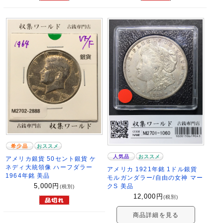
希少品
おススメ
人気品
おススメ
アメリカ銀貨 50セント銀貨 ケ
ネディ大統領像 ハーフダラー
アメリカ 1921年銘 1ドル銀貨
1964年銘 美品
モルガンダラー/自由の女神 マー
クS 美品
5,000
円
(税別)
12,000
円
(税別)
商品詳細を見る