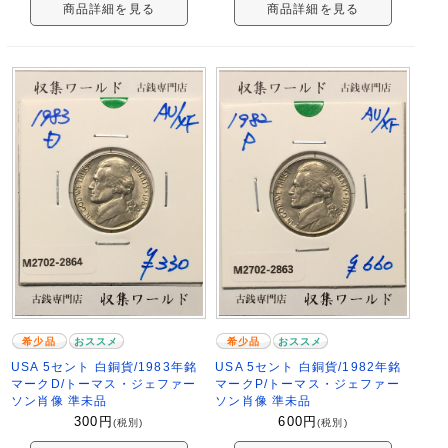
商品詳細を見る
商品詳細を見る
希少品
おススメ
希少品
おススメ
USA 5セント 白銅貨/1983年銘
USA 5セント 白銅貨/1982年銘
マークD/トーマス・ジェファー
マークP/トーマス・ジェファー
ソン肖像 準未品
ソン肖像 準未品
300
円
600
円
(税別)
(税別)