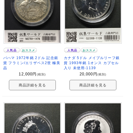
人気品
おススメ
人気品
おススメ
バハマ 1972年銘 2ドル 記念銀
カナダ 5ドル メイプルリーフ銀
貨 フラミン/エリザベス2世 極美
貨 1993年銘 1オンス カプセル
品
入り 未使用-1139
12,000
円
20,000
円
(税別)
(税別)
商品詳細を見る
商品詳細を見る