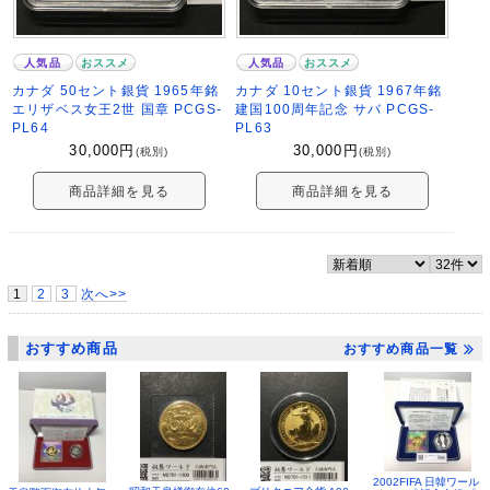
人気品
おススメ
人気品
おススメ
カナダ 50セント銀貨 1965年銘
カナダ 10セント銀貨 1967年銘
エリザベス女王2世 国章 PCGS-
建国100周年記念 サバ PCGS-
PL64
PL63
30,000
円
30,000
円
(税別)
(税別)
商品詳細を見る
商品詳細を見る
1
2
3
次へ>>
おすすめ商品
おすすめ商品一覧
2002FIFA 日韓ワール