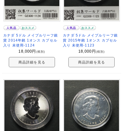
人気品
おススメ
人気品
おススメ
カナダ 5ドル メイプルリーフ銀
カナダ 5ドル メイプルリーフ銀
貨 2014年銘 1オンス カプセル
貨 2015年銘 1オンス カプセル
入り 未使用-1124
入り 未使用-1123
18,000
円
18,000
円
(税別)
(税別)
商品詳細を見る
商品詳細を見る