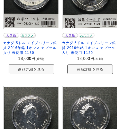
人気品
おススメ
人気品
おススメ
カナダ 5ドル メイプルリーフ銀
カナダ 5ドル メイプルリーフ銀
貨 2016年銘 1オンス カプセル
貨 2016年銘 1オンス カプセル
入り 未使用-1130
入り 未使用-1129
18,000
円
18,000
円
(税別)
(税別)
商品詳細を見る
商品詳細を見る