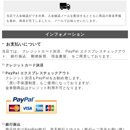
当店で入金確認ができ次第、入金確認メールを配信するとともに商品の発送準備
を進め、発送が完了しましたら、メールでお知らせいたします。
インフォメーション
お支払いについて
当店では、 クレジットカード決済、 PayPal エクスプレスチェックアウ
ト、 銀行振込、 郵便振替、 現金書留、 をご用意しております。
クレジットカード決済
PayPal エクスプレスチェックアウト
クレジット決済もPayPalをお勧め致します。
「買い手保護制度」もご適用になっておりますが、
金券類商品はクレジット利用不可となります。
銀行振込
商品代金はPayPay銀行、楽天銀行とゆうちょ銀行へご送金お願い致し