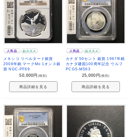
人気品
おススメ
人気品
おススメ
メキシコ リベルタード銀貨
カナダ 50セント 銀貨 1967年銘
2008年銘 マークMo 1オンス銀
カナダ建国100周年記念 ウルフ
貨 NGC-PF69
PCGS-MS63
50,000
円
25,000
円
(税別)
(税別)
商品詳細を見る
商品詳細を見る