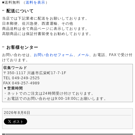
■送料無料
（
送料を表示
）
配送について
当店では下記業者に配送をお願いしております。
日本郵便、佐川急便、西濃運輸、その他
商品送料は全て商品ページに表示しております。
高額商品には保証付書留便をお勧めしております。
お客様センター
お問い合わせは、
お問い合わせフォーム
、
メール
、お電話、FAXで受け付
けております。
収集ワールド
〒350-1117 川越市広栄町17-7-1F
TEL 049-249-2525
FAX 049-257-4989
▼営業時間
・ネットでのご注文は24時間受け付けております。
・お電話でのお問い合わせは9:00-18:00にお願いします。
2026年8月6日