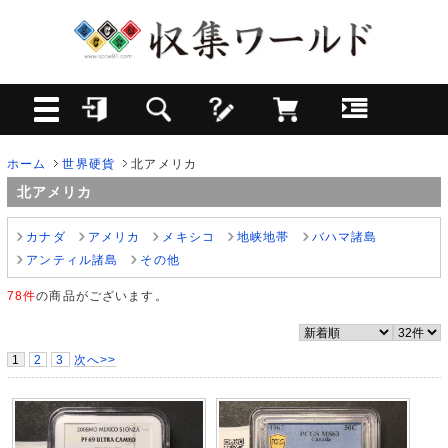
ホーム
世界硬貨
北アメリカ
北アメリカ
カナダ
アメリカ
メキシコ
地峡地帯
バハマ諸島
アンティル諸島
その他
78件
の商品がございます。
1
2
3
次へ>>