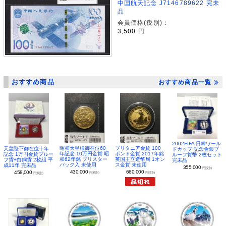
中国航天記念 J7146789622 完未
品
会員価格(税別)：
3,500
円
おすすめ商品
おすすめ商品一覧
2002FIFA 日韓ワール
昭和天皇様御在位60
ブリタニア金貨 100
天皇陛下御在位十年
ドカップ 記念金銀プ
年記念 10万円金貨 昭
ポンド金貨 2017年銘
記念 1万円金貨プルー
ルーフ貨幣 2枚セット
和62年銘 ブリスター
英国王立造幣局 1オン
フ貨+白銅貨 2枚組 平
完未品
パック入 未使用
ス金貨 未使用
成11年 完未品
355,000
円(税別)
430,000
660,000
458,000
円(税別)
円(税別)
円(税別)