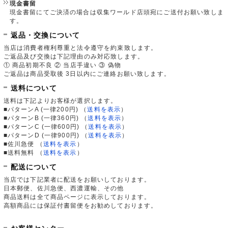
現金書留
現金書留にてご決済の場合は収集ワールド店頭宛にご送付お願い致しま
す。
返品・交換について
当店は消費者権利尊重と法令遵守を約束致します。
ご返品及び交換は下記理由のみ対応致します。
① 商品初期不良 ② 当店手違い ③ 偽物
ご返品は商品受取後 3日以内にご連絡お願い致します。
送料について
送料は下記よりお客様が選択します。
■パターンA (一律200円)
（
送料を表示
）
■パターンB (一律360円)
（
送料を表示
）
■パターンC (一律600円)
（
送料を表示
）
■パターンD (一律900円)
（
送料を表示
）
■佐川急便
（
送料を表示
）
■送料無料
（
送料を表示
）
配送について
当店では下記業者に配送をお願いしております。
日本郵便、佐川急便、西濃運輸、その他
商品送料は全て商品ページに表示しております。
高額商品には保証付書留便をお勧めしております。