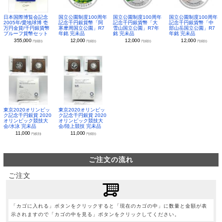
日本国際博覧会記念
国立公園制度100周年
国立公園制度100周年
国立公園制度100周年
2005年/愛地球博 壱
記念千円銀貨幣「阿
記念千円銀貨幣「大
記念千円銀貨幣「中
万円金貨/千円銀貨幣
寒摩周国立公園」R7
雪山国立公園」R7年
部山岳国立公園」R7
プルーフ貨幣セット
年銘 完未品
銘 完未品
年銘 完未品
355,000
12,000
12,000
12,000
円(税別)
円(税別)
円(税別)
円(税別)
東京2020オリンピッ
東京2020オリンピッ
ク記念千円銀貨 2020
ク記念千円銀貨 2020
オリンピック競技大
オリンピック競技大
会/水泳 完未品
会/陸上競技 完未品
11,000
11,000
円(税別)
円(税別)
ご注文の流れ
ご注文
「カゴに入れる」ボタンをクリックすると「現在のカゴの中」に数量と金額が表
示されますので「カゴの中を見る」ボタンをクリックしてください。