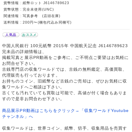
貨幣情報 : 紙幣ロット J6146789623
貨幣状態 : 完全未使用(UNC)
関連情報 : 写真参考 (店頭在庫)
送料情報 : 200円〜(梱包代込み同梱可)
人気品
おススメ
中国人民銀行 100元紙幣 2015年 中国航天記念 J6146789623
完未品の詳細情報は、
掲載写真と展示PR動画をご参考に、ご不明点ご要望はお気軽に
お問合せ下さい。
古銭専門店の収集ワールドでは、古銭の無料鑑定、高価買取、
代理販売も行っております。
お持ちのコイン、旧紙幣など古銭のご売却は、ぜひお気軽に収
集ワールドへご相談は下さい。
古くても汚れていても買取は可能で、高値が付く場合もありま
すので是非お問合わせ下さい。
商品展示PR動画はこちらをクリック→「収集ワールドYoutube
チャンネル」へ
収集ワールドは、世界コイン、紙幣、切手、収集用品を売買す