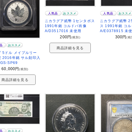
人気品
おススメ
人気品
おススメ
ニカラグア紙幣 2
ニカラグア紙幣 1センタボス
ス 1991年銘 コ
1991年銘 コルドバ肖像
A/E0378915 未
A/D3517016 未使用
300
円
200
円
(税
(税別)
品
おススメ
商品詳細を見る
 5ドル メイプルリー
 2016年銘 サル刻印入
GS-SP69
60,000
円
(税別)
商品詳細を見る
品
おススメ