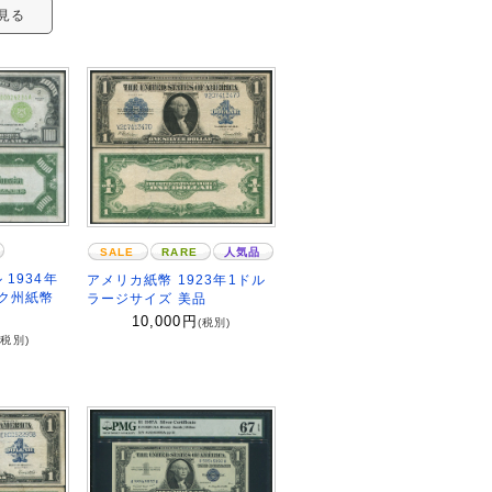
見る
SALE
RARE
人気品
 1934年
アメリカ紙幣 1923年1ドル
ーク州紙幣
ラージサイズ 美品
10,000
円
(税別)
(税別)