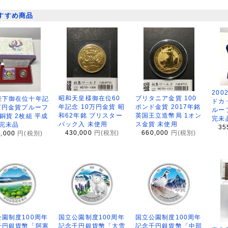
すすめ商品
200
昭和天皇様御在位60
ブリタニア金貨 100
陛下御在位十年記
ドカ
年記念 10万円金貨 昭
ポンド金貨 2017年銘
万円金貨プルーフ
ルー
和62年銘 ブリスター
英国王立造幣局 1オン
銅貨 2枚組 平成
完未
パック入 未使用
ス金貨 未使用
 完未品
35
430,000
円(税別)
660,000
円(税別)
8,000
円(税別)
園制度100周年
国立公園制度100周年
国立公園制度100周年
千円銀貨幣「阿寒
記念千円銀貨幣「大雪
記念千円銀貨幣「中部