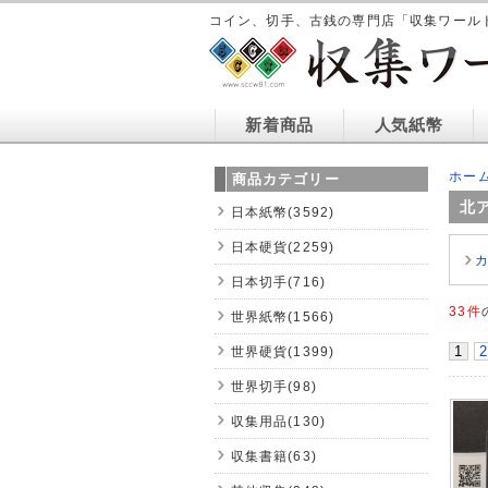
コイン、切手、古銭の専門店「収集ワール
新着商品
人気紙幣
ホー
商品カテゴリー
北
日本紙幣(3592)
日本硬貨(2259)
日本切手(716)
33件
世界紙幣(1566)
1
2
世界硬貨(1399)
世界切手(98)
収集用品(130)
収集書籍(63)