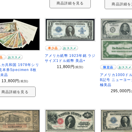
商品詳細を見る
商品詳細を
希少品
おススメ
アメリカ紙幣 1923年銘 ラジ
品
おススメ
サイズ1ドル紙幣 美品+
カ共和国 1978年シリ
11,800
円
(税別)
限定品
おススメ
見本券Specimen 8枚
アメリカ1000ドル
 完未品
B記号 ニューヨ
13,800
円
(税別)
極美品
295,000
円
商品詳細を見る