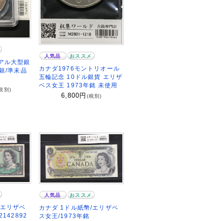
人気品
おススメ
リアル大型銀
カナダ1976モントリオール
易銀/準未品
五輪記念 10ドル銀貨 エリザ
ベス女王 1973年銘 未使用
税別)
6,800
円
(税別)
人気品
おススメ
/エリザベ
カナダ 1ドル紙幣/エリザベ
2142892
ス女王/1973年銘