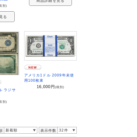
商品詳細を見る
税別)
見る
NEW
アメリカ1ドル 2009年未使
用100枚束
16,000
円
(税別)
ドル ラジサ
税別)
新着順
32件
順
表示件数