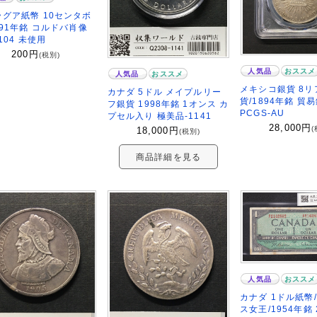
グア紙幣 10センタボ
991年銘 コルドバ肖像
6104 未使用
200
円
(税別)
人気品
おススメ
人気品
おススメ
メキシコ銀貨 8
カナダ 5ドル メイプルリー
貨/1894年銘 貿
フ銀貨 1998年銘 1オンス カ
PCGS-AU
プセル入り 極美品-1141
28,000
円
(
18,000
円
(税別)
商品詳細を見る
人気品
おススメ
カナダ 1ドル紙幣
ス女王/1954年銘 