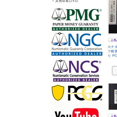
其他収集(243)
人気
カナダ
フ銀貨
り PC
人気