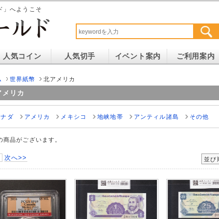
ド」へようこそ
人気コイン
人気切手
イベント案内
ご利用案内
ム
世界紙幣
北アメリカ
アメリカ
カナダ
アメリカ
メキシコ
地峡地帯
アンティル諸島
その他
の商品がございます。
次へ>>
並び