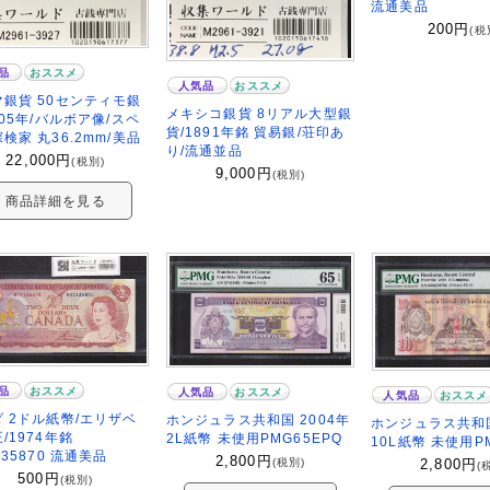
流通美品
200
円
(税
品
おススメ
人気品
おススメ
銀貨 50センティモ銀
メキシコ銀貨 8リアル大型銀
905年/バルボア像/スペ
貨/1891年銘 貿易銀/荘印あ
検家 丸36.2mm/美品
り/流通並品
22,000
円
(税別)
9,000
円
(税別)
商品詳細を見る
品
おススメ
人気品
おススメ
人気品
おススメ
 2ドル紙幣/エリザベ
ホンジュラス共和国 2004年
ホンジュラス共和国
/1974年銘
2L紙幣 未使用PMG65EPQ
10L紙幣 未使用P
135870 流通美品
2,800
円
(税別)
2,800
円
(
500
円
(税別)