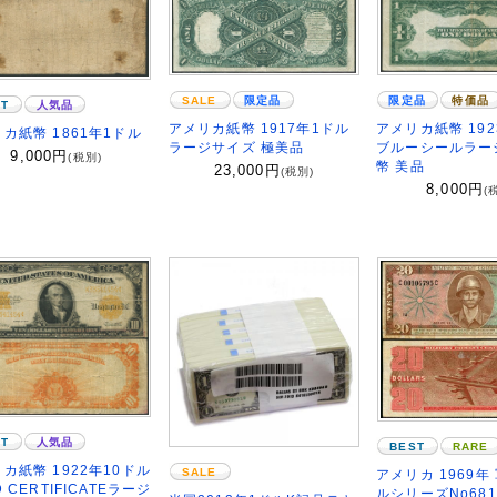
限定品
特価品
SALE
限定品
ST
人気品
アメリカ紙幣 19
アメリカ紙幣 1917年1ドル
カ紙幣 1861年1ドル
ブルーシールラー
ラージサイズ 極美品
9,000
円
(税別)
幣 美品
23,000
円
(税別)
8,000
円
(
ST
人気品
BEST
RARE
カ紙幣 1922年10ドル
SALE
アメリカ 1969年
D CERTIFICATEラージ
ルシリーズNo68