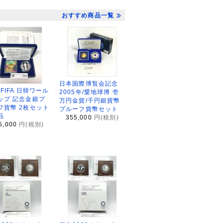
おすすめ商品一覧
日本国際博覧会記念
2FIFA 日韓ワール
2005年/愛地球博 壱
ップ 記念金銀プ
万円金貨/千円銀貨幣
フ貨幣 2枚セット
プルーフ貨幣セット
品
355,000
円(税別)
5,000
円(税別)