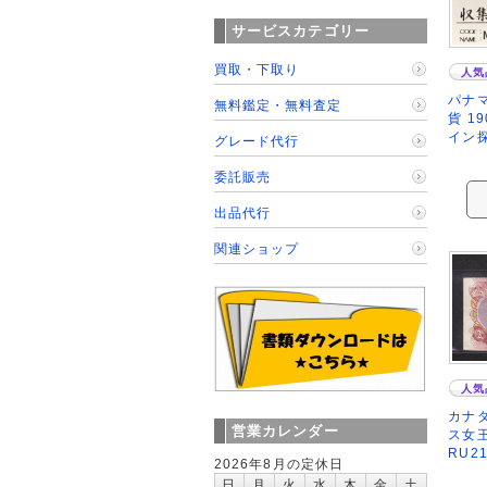
サービスカテゴリー
買取・下取り
人気
パナマ
無料鑑定・無料査定
貨 1
イン探
グレード代行
委託販売
出品代行
関連ショップ
人気
カナダ
営業カレンダー
ス女王
RU2
2026年8月の定休日
日
月
火
水
木
金
土