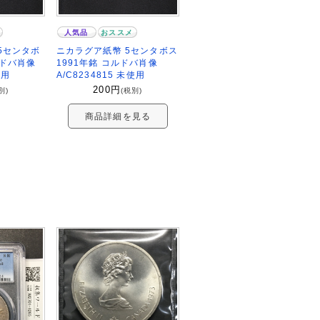
人気品
おススメ
5センタボ
ニカラグア紙幣 5センタボス
ルドバ肖像
1991年銘 コルドバ肖像
使用
A/C8234815 未使用
200
円
別)
(税別)
商品詳細を見る