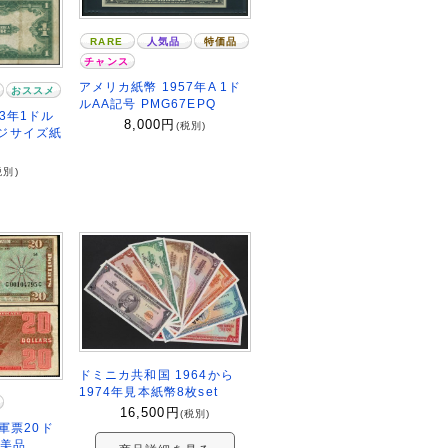
RARE
人気品
特価品
チャンス
アメリカ紙幣 1957年A 1ド
おススメ
ルAA記号 PMG67EPQ
23年1ドル
8,000
円
(税別)
ジサイズ紙
税別)
ドミニカ共和国 1964から
1974年見本紙幣8枚set
16,500
円
(税別)
 軍票20ド
1美品