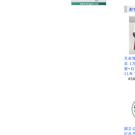
お
天皇
念 1
貨+白
11年
45
国立公
記念