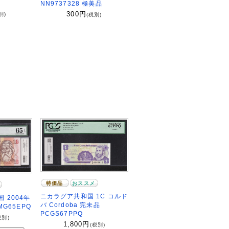
NN9737328 極美品
300
円
別)
(税別)
特価品
おススメ
ニカラグア共和国 1C コルド
 2004年
バ Cordoba 完未品
MG65EPQ
PCGS67PPQ
税別)
1,800
円
(税別)