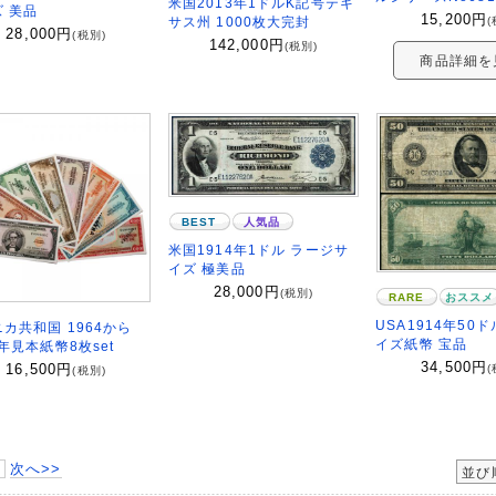
米国2013年1ドルK記号テキ
 美品
15,200
円
(
サス州 1000枚大完封
28,000
円
(税別)
142,000
円
(税別)
商品詳細を
BEST
人気品
米国1914年1ドル ラージサ
イズ 極美品
28,000
円
(税別)
RARE
おススメ
USA1914年50
カ共和国 1964から
イズ紙幣 宝品
4年見本紙幣8枚set
34,500
円
16,500
円
(
(税別)
次へ>>
並び