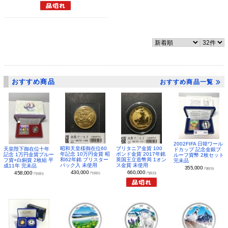
おすすめ商品
おすすめ商品一覧
2002FIFA 日韓ワール
昭和天皇様御在位60
ブリタニア金貨 100
天皇陛下御在位十年
ドカップ 記念金銀プ
年記念 10万円金貨 昭
ポンド金貨 2017年銘
記念 1万円金貨プルー
ルーフ貨幣 2枚セット
和62年銘 ブリスター
英国王立造幣局 1オン
フ貨+白銅貨 2枚組 平
完未品
パック入 未使用
ス金貨 未使用
成11年 完未品
355,000
円(税別)
430,000
660,000
458,000
円(税別)
円(税別)
円(税別)