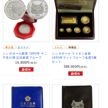
希少品
おススメ
SALE
特価品
シンガポール銀貨 1993年 十二
シンガポール ライオン金貨
干支の鶏 記念銀貨プルーフ
1993年マットプルーフ金貨5種
セット
16,800
円
(税別)
398,000
円
(税別)