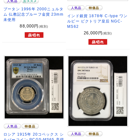
人気品
おススメ
人気品
特価品
ブータン 1996年 2000ニュルタ
ム 仏教記念プルーフ金貨 23mm
インド銀貨 1878年 C-type ワン
未使用
ルピー ビクトリア皇后 NGC-
88,000
円
MS62
(税別)
26,000
円
(税別)
人気品
特価品
人気品
特価品
ロシア 1915年 20コペックス シ
ルバーコイン PCGS-MS65 高得