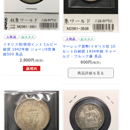
人気品
おススメ
人気品
おススメ
イギリス領/英領インド 1ルピー
マーレシア貨幣/イギリス領 10
銀貨 1942年銘 ジョージ6世像
セント白銅貨 1934年銘 チャー
銀500 美品
ルズ・ブルック像 美品
2,800
円
(税別)
800
円
(税別)
商品詳細を見る