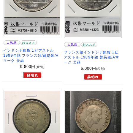
人気品
おススメ
人気品
おススメ
インドシナ銀貨 1ピアストル
フランス領インドシナ銀貨 1ピ
1909年銘 フランス領/貿易銀/A
アストル 1909年銘 貿易銀/Aマ
マーク 美品
ーク 美品
9,800
円
(税別)
6,000
円
(税別)