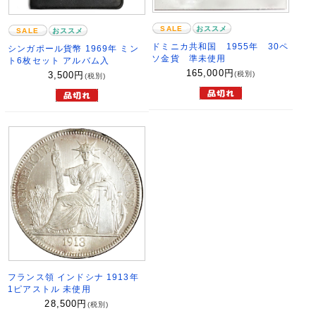
SALE
おススメ
SALE
おススメ
ドミニカ共和国 1955年 30ペ
シンガポール貨幣 1969年 ミン
ソ金貨 準未使用
ト6枚セット アルバム入
165,000
円
(税別)
3,500
円
(税別)
フランス領 インドシナ 1913年
1ピアストル 未使用
28,500
円
(税別)