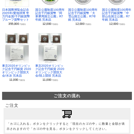
日本国際博覧会記念
国立公園制度100周年
国立公園制度100周年
国立公園制度100周年
2005年/愛地球博 壱
記念千円銀貨幣「阿
記念千円銀貨幣「大
記念千円銀貨幣「中
万円金貨/千円銀貨幣
寒摩周国立公園」R7
雪山国立公園」R7年
部山岳国立公園」R7
プルーフ貨幣セット
年銘 完未品
銘 完未品
年銘 完未品
355,000
12,000
12,000
12,000
円(税別)
円(税別)
円(税別)
円(税別)
東京2020オリンピッ
東京2020オリンピッ
ク記念千円銀貨 2020
ク記念千円銀貨 2020
オリンピック競技大
オリンピック競技大
会/水泳 完未品
会/陸上競技 完未品
11,000
11,000
円(税別)
円(税別)
ご注文の流れ
ご注文
「カゴに入れる」ボタンをクリックすると「現在のカゴの中」に数量と金額が表
示されますので「カゴの中を見る」ボタンをクリックしてください。