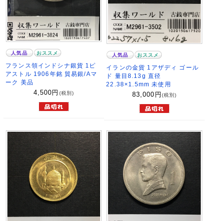
人気品
おススメ
人気品
おススメ
フランス領インドシナ銀貨 1ピ
イランの金貨 1アザディ ゴール
アストル 1906年銘 貿易銀/Aマ
ド 量目8.13g 直径
ーク 美品
22.38×1.5mm 未使用
4,500
円
(税別)
83,000
円
(税別)