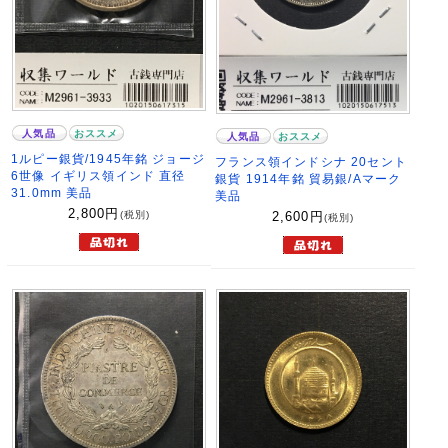
人気品
おススメ
人気品
おススメ
1ルピー銀貨/1945年銘 ジョージ
フランス領インドシナ 20セント
6世像 イギリス領インド 直径
銀貨 1914年銘 貿易銀/Aマーク
31.0mm 美品
美品
2,800
円
(税別)
2,600
円
(税別)