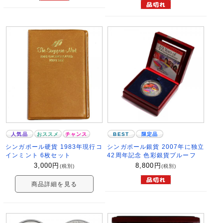
人気品
おススメ
チャンス
BEST
限定品
シンガポール硬貨 1983年現行コ
シンガポール銀貨 2007年に独立
インミント 6枚セット
42周年記念 色彩銀貨プルーフ
3,000
円
8,800
円
(税別)
(税別)
商品詳細を見る