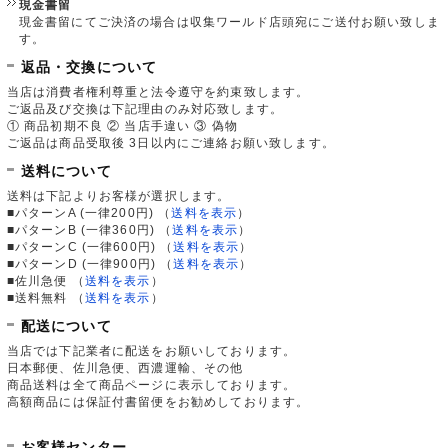
現金書留
現金書留にてご決済の場合は収集ワールド店頭宛にご送付お願い致しま
す。
返品・交換について
当店は消費者権利尊重と法令遵守を約束致します。
ご返品及び交換は下記理由のみ対応致します。
① 商品初期不良 ② 当店手違い ③ 偽物
ご返品は商品受取後 3日以内にご連絡お願い致します。
送料について
送料は下記よりお客様が選択します。
■パターンA (一律200円)
（
送料を表示
）
■パターンB (一律360円)
（
送料を表示
）
■パターンC (一律600円)
（
送料を表示
）
■パターンD (一律900円)
（
送料を表示
）
■佐川急便
（
送料を表示
）
■送料無料
（
送料を表示
）
配送について
当店では下記業者に配送をお願いしております。
日本郵便、佐川急便、西濃運輸、その他
商品送料は全て商品ページに表示しております。
高額商品には保証付書留便をお勧めしております。
お客様センター