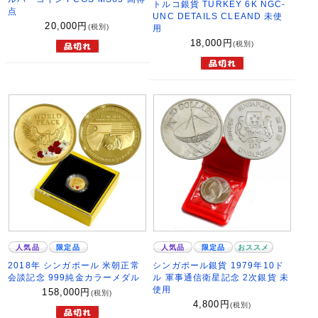
トルコ銀貨 TURKEY 6K NGC-
点
UNC DETAILS CLEAND 未使
20,000
円
(税別)
用
18,000
円
(税別)
人気品
限定品
人気品
限定品
おススメ
2018年 シンガポール 米朝正常
シンガポール銀貨 1979年10ド
会談記念 999純金カラーメダル
ル 軍事通信衛星記念 2次銀貨 未
使用
158,000
円
(税別)
4,800
円
(税別)