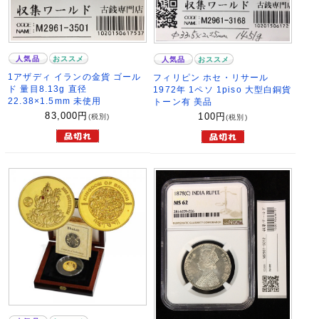
人気品
おススメ
人気品
おススメ
1アザディ イランの金貨 ゴール
フィリピン ホセ・リサール
ド 量目8.13g 直径
1972年 1ペソ 1piso 大型白銅貨
22.38×1.5mm 未使用
トーン有 美品
83,000
円
100
円
(税別)
(税別)