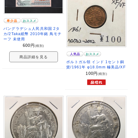
希少品
おススメ
バングラデシュ人民共和国 2タ
カ/2Taka紙幣 2010年銘 鳥モチ
ーフ 未使用
600
円
(税別)
人気品
おススメ
商品詳細を見る
ポルトガル領 インド 1セント銅
貨/1961年 φ18.0mm 極美品/XF
100
円
(税別)