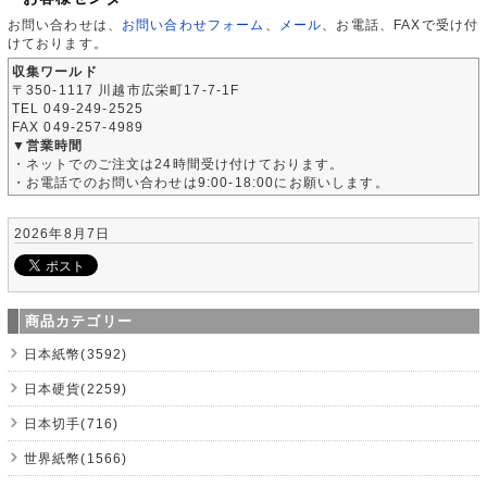
お問い合わせは、
お問い合わせフォーム
、
メール
、お電話、FAXで受け付
けております。
収集ワールド
〒350-1117 川越市広栄町17-7-1F
TEL 049-249-2525
FAX 049-257-4989
▼営業時間
・ネットでのご注文は24時間受け付けております。
・お電話でのお問い合わせは9:00-18:00にお願いします。
2026年8月7日
商品カテゴリー
日本紙幣(3592)
日本硬貨(2259)
日本切手(716)
世界紙幣(1566)