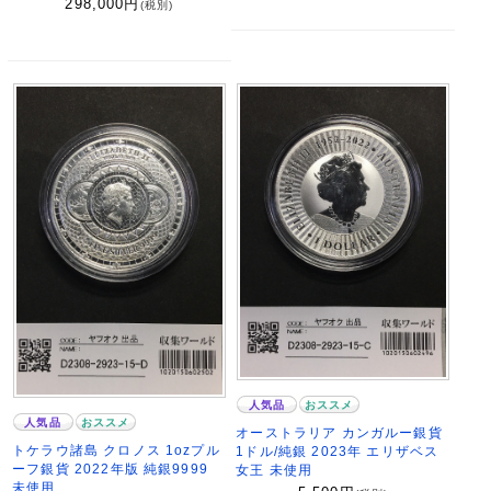
298,000
円
(税別)
人気品
おススメ
人気品
おススメ
オーストラリア カンガルー銀貨
トケラウ諸島 クロノス 1ozプル
1ドル/純銀 2023年 エリザベス
ーフ銀貨 2022年版 純銀9999
女王 未使用
未使用