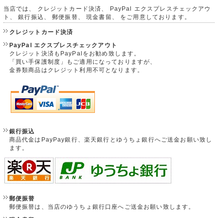
当店では、 クレジットカード決済、 PayPal エクスプレスチェックアウ
ト、 銀行振込、 郵便振替、 現金書留、 をご用意しております。
クレジットカード決済
PayPal エクスプレスチェックアウト
クレジット決済もPayPalをお勧め致します。
「買い手保護制度」もご適用になっておりますが、
金券類商品はクレジット利用不可となります。
銀行振込
商品代金はPayPay銀行、楽天銀行とゆうちょ銀行へご送金お願い致し
ます。
郵便振替
郵便振替は、当店のゆうちょ銀行口座へご送金お願い致します。