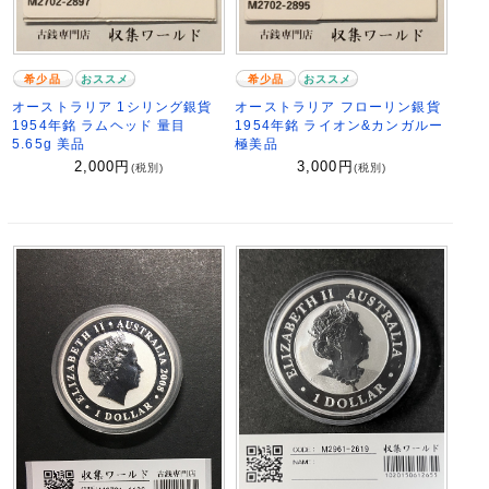
希少品
おススメ
希少品
おススメ
オーストラリア 1シリング銀貨
オーストラリア フローリン銀貨
1954年銘 ラムヘッド 量目
1954年銘 ライオン&カンガルー
5.65g 美品
極美品
2,000
円
3,000
円
(税別)
(税別)