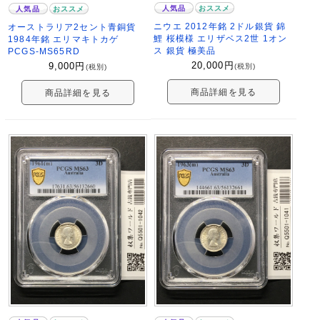
人気品
おススメ
人気品
おススメ
ニウエ 2012年銘 2ドル銀貨 錦
オーストラリア2セント青銅貨
鯉 桜模様 エリザベス2世 1オン
1984年銘 エリマキトカゲ
ス 銀貨 極美品
PCGS-MS65RD
20,000
円
9,000
円
(税別)
(税別)
商品詳細を見る
商品詳細を見る