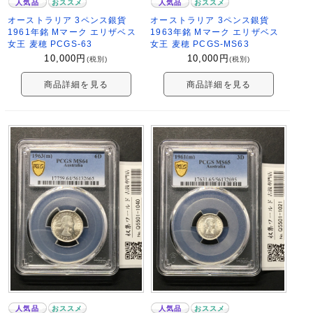
人気品
おススメ
人気品
おススメ
オーストラリア 3ペンス銀貨
オーストラリア 3ペンス銀貨
1961年銘 Mマーク エリザベス
1963年銘 Mマーク エリザベス
女王 麦穂 PCGS-63
女王 麦穂 PCGS-MS63
10,000
円
10,000
円
(税別)
(税別)
商品詳細を見る
商品詳細を見る
人気品
おススメ
人気品
おススメ