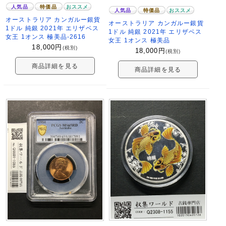
人気品
特価品
おススメ
人気品
特価品
おススメ
オーストラリア カンガルー銀貨
オーストラリア カンガルー銀貨
1ドル 純銀 2021年 エリザベス
1ドル 純銀 2021年 エリザベス
女王 1オンス 極美品-2616
女王 1オンス 極美品
18,000
円
(税別)
18,000
円
(税別)
商品詳細を見る
商品詳細を見る