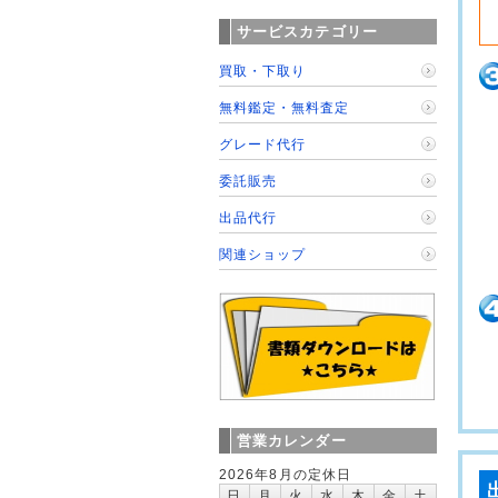
サービスカテゴリー
買取・下取り
無料鑑定・無料査定
グレード代行
委託販売
出品代行
関連ショップ
営業カレンダー
2026年8月の定休日
日
月
火
水
木
金
土