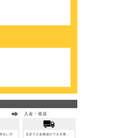
。
入金・発送
支払い方
当店で入金確認ができ次第、