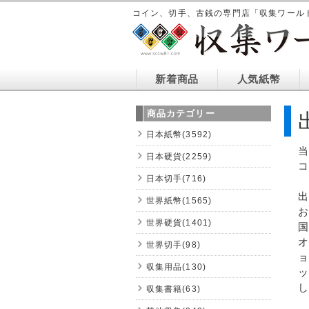
コイン、切手、古銭の専門店「収集ワール
新着商品
人気紙幣
商品カテゴリー
日本紙幣(3592)
日本硬貨(2259)
日本切手(716)
世界紙幣(1565)
世界硬貨(1401)
世界切手(98)
収集用品(130)
し
収集書籍(63)