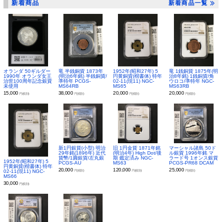
新着商品
新着商品一覧
オランダ 50ギルダー
竜 半銭銅貨 1873年
1952年(昭和27年) 5
竜 1銭銅貨 1875年(明
1990年 オランダ女王
(明治6年銘) 半銭銅貨/
円黄銅貨(楷書体) 特年
治8年銘) 1銭銅貨/角
治世100周年記念銀貨
準特年 PCGS-
02-11(現11) NGC-
ウロコ/準特年 NGC-
未使用
MS64RB
MS65
MS63RB
15,000
38,000
20,000
20,000
円(税別)
円(税別)
円(税別)
円(税別)
新1円銀貨(小型) 明治
旧 1円金貨 1871年銘
マーシャル諸島 50ド
29年銘(1896年) 近代
(明治4年) High Dot/後
ル銀貨 1996年銘 マ
貨幣/1圓銀貨/左丸銀
期 鑑定済み NGC-
ラード号 1オンス銀貨
1952年(昭和27年) 5
PCGS-AU
MS63
PCGS-PR68 DCAM
円黄銅貨(楷書体) 特年
20,000
120,000
25,000
02-11(現11) NGC-
円(税別)
円(税別)
円(税別)
MS66
30,000
円(税別)