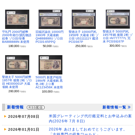
聖徳太子 5000円札
守礼門 2000円紙幣
旧福沢諭吉 10000円
聖徳太子 10000円札
1957年銘 後期 2桁 ゾ
2000年発行/源氏物語
1993年 大蔵省銘
1958年 大蔵省 2桁 ゾ
ロ目 HV777777L 完
絵巻 ゾロ目/珍番
QH888888U ゾロ目
ロ目 US111111Y 鑑済
未 PCGS社67P
BA888888N 未使用
PCGS-65PPQ
PCGS67P
300,000
180,000
50,000
250,000
円(税別)
円(税別)
円(税別)
円(税別)
聖徳太子 5000円紙幣
5000円 新渡戸稲垣
1957年 後期 2桁 ゾロ
1984年 大蔵省銘 黒
目 HE000001P 大蔵
色 2桁 上り番
省銘 未使用
AC123456K 未使用
260,000
100,000
円(税別)
円(税別)
新着情報
新着情報一覧
RSS配信
米国グレーティング代行鑑定料とお申込みの案
2026年07月08日
内(2026年 7月 8日)
2026年 あけましておめでとうございます。
2026年01月01日
「古銭専門の収集ワールド」