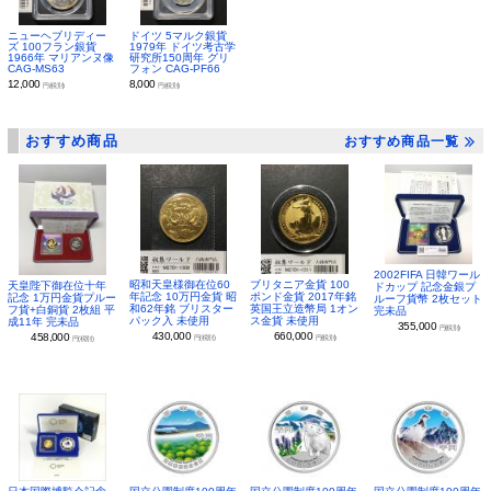
ニューヘブリディー
ドイツ 5マルク銀貨
ズ 100フラン銀貨
1979年 ドイツ考古学
1966年 マリアンヌ像
研究所150周年 グリ
CAG-MS63
フォン CAG-PF66
12,000
8,000
円(税別)
円(税別)
おすすめ商品
おすすめ商品一覧
2002FIFA 日韓ワール
昭和天皇様御在位60
ブリタニア金貨 100
天皇陛下御在位十年
ドカップ 記念金銀プ
年記念 10万円金貨 昭
ポンド金貨 2017年銘
記念 1万円金貨プルー
ルーフ貨幣 2枚セット
和62年銘 ブリスター
英国王立造幣局 1オン
フ貨+白銅貨 2枚組 平
完未品
パック入 未使用
ス金貨 未使用
成11年 完未品
355,000
円(税別)
430,000
660,000
458,000
円(税別)
円(税別)
円(税別)