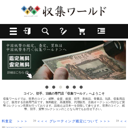
コイン、切手、古銭の専門店「収集ワールド」へようこそ
収集ワールドでは、世界のコイン、紙幣、金貨、銀貨、切手、美術品、骨董品、玩具、収集用品
など、販売する古銭専門店です。無料鑑定、高価買取、代理販売、古銭オークション代行など貨
幣コレクション売買を行っております。品揃えは日本一を目指して参ります。世界のコイン、紙
幣、切手、貨幣コレクションのことなら何でもお任せ下さい。
 ＞＞＞
＜＜＜ グレーティング鑑定について ＞＞＞
＜＜＜ 中国