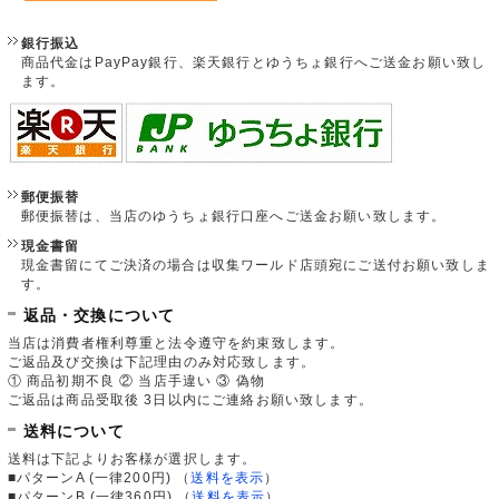
銀行振込
商品代金はPayPay銀行、楽天銀行とゆうちょ銀行へご送金お願い致し
ます。
郵便振替
郵便振替は、当店のゆうちょ銀行口座へご送金お願い致します。
現金書留
現金書留にてご決済の場合は収集ワールド店頭宛にご送付お願い致しま
す。
返品・交換について
当店は消費者権利尊重と法令遵守を約束致します。
ご返品及び交換は下記理由のみ対応致します。
① 商品初期不良 ② 当店手違い ③ 偽物
ご返品は商品受取後 3日以内にご連絡お願い致します。
送料について
送料は下記よりお客様が選択します。
■パターンA (一律200円)
（
送料を表示
）
■パターンB (一律360円)
（
送料を表示
）