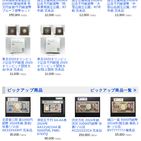
日本国際博覧会記念
国立公園制度100周年
国立公園制度100周年
国立公園制度100周年
2005年/愛地球博 壱
記念千円銀貨幣「阿
記念千円銀貨幣「大
記念千円銀貨幣「中
万円金貨/千円銀貨幣
寒摩周国立公園」R7
雪山国立公園」R7年
部山岳国立公園」R7
プルーフ貨幣セット
年銘 完未品
銘 完未品
年銘 完未品
355,000
12,000
12,000
12,000
円(税別)
円(税別)
円(税別)
円(税別)
東京2020オリンピッ
東京2020オリンピッ
ク記念千円銀貨 2020
ク記念千円銀貨 2020
オリンピック競技大
オリンピック競技大
会/水泳 完未品
会/陸上競技 完未品
11,000
11,000
円(税別)
円(税別)
ピックアップ商品
ピックアップ商品一覧
北里柴三郎 新1000円
樋口一葉 5000円紙幣
津田五千円 AA-AA券
渋沢万札 2024年銘
紙幣 2024年銘 黒色/
2014年/国立銘 褐色 2
2024年
渋沢 10000円紙幣 珍
珍番/ゾロ目
桁 ゾロ目
AA121821AA 新
番/ゾロ目
AE333333HT 完未品
BV777777J 極美品
5000円札 PMG-
AC222222CA 完未品
67EPQ
35,000
35,000
150,000
円(税別)
円(税別)
円(税別)
60,000
円(税別)