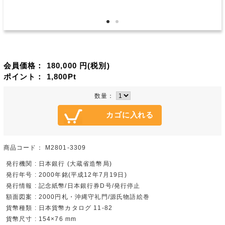
会員価格：
180,000
円(税別)
ポイント：
1,800
Pt
数量：
商品コード：
M2801-3309
発行機関 : 日本銀行 (大蔵省造幣局)
発行年号 : 2000年銘(平成12年7月19日)
発行情報 : 記念紙幣/日本銀行券D号/発行停止
額面図案 : 2000円札・沖縄守礼門/源氏物語絵巻
貨幣種類 : 日本貨幣カタログ 11-82
貨幣尺寸 : 154×76 mm