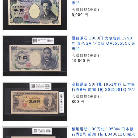
未品
会員価格(税別)：
6,000
円
夏目漱石 1000円 大蔵省銘 1990
年 青色 2桁ゾロ目 QA555555K 完
未品
会員価格(税別)：
19,800
円
高橋是清 50円札 1951年銘 日本銀
行券B号 前期 1桁 S861981Q 並品
会員価格(税別)：
800
円
板垣退助 100円札 1953年 日本銀
行券B号 前期 1桁 L340812U 完未