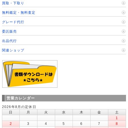
買取・下取り
無料鑑定・無料査定
グレード代行
委託販売
出品代行
関連ショップ
営業カレンダー
2026年8月の定休日
日
月
火
水
木
金
土
1
2
3
4
5
6
7
8