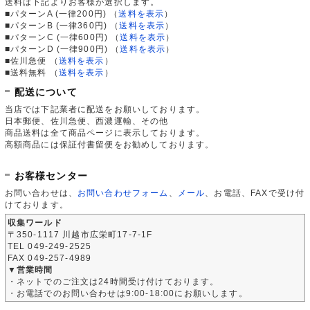
送料は下記よりお客様が選択します。
■パターンA (一律200円)
（
送料を表示
）
■パターンB (一律360円)
（
送料を表示
）
■パターンC (一律600円)
（
送料を表示
）
■パターンD (一律900円)
（
送料を表示
）
■佐川急便
（
送料を表示
）
■送料無料
（
送料を表示
）
配送について
当店では下記業者に配送をお願いしております。
日本郵便、佐川急便、西濃運輸、その他
商品送料は全て商品ページに表示しております。
高額商品には保証付書留便をお勧めしております。
お客様センター
お問い合わせは、
お問い合わせフォーム
、
メール
、お電話、FAXで受け付
けております。
収集ワールド
〒350-1117 川越市広栄町17-7-1F
TEL 049-249-2525
FAX 049-257-4989
▼営業時間
・ネットでのご注文は24時間受け付けております。
・お電話でのお問い合わせは9:00-18:00にお願いします。