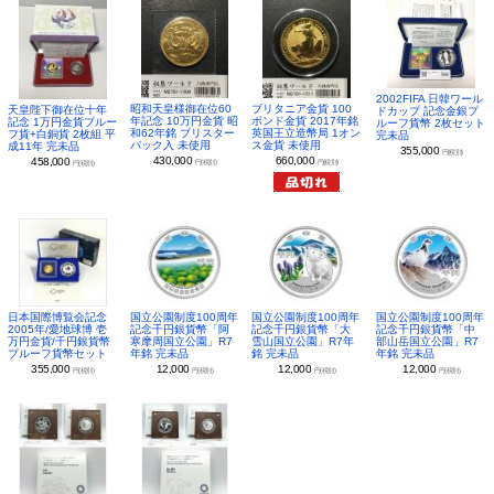
2002FIFA 日韓ワール
昭和天皇様御在位60
ブリタニア金貨 100
天皇陛下御在位十年
ドカップ 記念金銀プ
年記念 10万円金貨 昭
ポンド金貨 2017年銘
記念 1万円金貨プルー
ルーフ貨幣 2枚セット
和62年銘 ブリスター
英国王立造幣局 1オン
フ貨+白銅貨 2枚組 平
完未品
パック入 未使用
ス金貨 未使用
成11年 完未品
355,000
円(税別)
430,000
660,000
458,000
円(税別)
円(税別)
円(税別)
日本国際博覧会記念
国立公園制度100周年
国立公園制度100周年
国立公園制度100周年
2005年/愛地球博 壱
記念千円銀貨幣「阿
記念千円銀貨幣「大
記念千円銀貨幣「中
万円金貨/千円銀貨幣
寒摩周国立公園」R7
雪山国立公園」R7年
部山岳国立公園」R7
プルーフ貨幣セット
年銘 完未品
銘 完未品
年銘 完未品
355,000
12,000
12,000
12,000
円(税別)
円(税別)
円(税別)
円(税別)