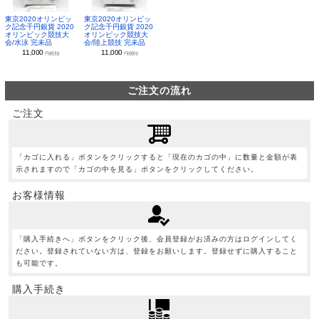
東京2020オリンピッ
東京2020オリンピッ
ク記念千円銀貨 2020
ク記念千円銀貨 2020
オリンピック競技大
オリンピック競技大
会/水泳 完未品
会/陸上競技 完未品
11,000
11,000
円(税別)
円(税別)
ご注文の流れ
ご注文
「カゴに入れる」ボタンをクリックすると「現在のカゴの中」に数量と金額が表
示されますので「カゴの中を見る」ボタンをクリックしてください。
お客様情報
「購入手続きへ」ボタンをクリック後、会員登録がお済みの方はログインしてく
ださい。登録されていない方は、登録をお願いします。登録せずに購入すること
も可能です。
購入手続き