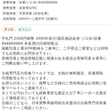
貨幣情報 : 珍番/ゾロ目/ BA888888N
貨幣状態 : 未使用/UNC
関連情報 : 写真実物 (店頭在庫)
送料情報 : 360円〜ご選択可 (同梱可)
希少品
おススメ
守礼門 2000円紙幣 2000年発行/源氏物語絵巻 ゾロ目/珍番
BA888888N 未使用の詳細情報は、
掲載写真と展示PR動画をご参考に、ご不明点ご要望などは何時
でもお気軽にお問合せ下さい。
実物写真と商品情報記載に相違がある場合は実物写真を基準に
ご判断お願い申し上げます。
古銭専門店の収集ワールドでは、古銭の無料鑑定、高価買取、
代理販売も行っております。
お持ちの古いコイン、紙幣など古銭のご売却相談はお気軽に収
集ワールドへご連絡下さい。
古くても汚れていても経験豊富な鑑定士が丁寧に一点一点査定
して価格提示しております。
古銭のことなら、日本貨幣商協同組合加盟店の古銭専門店収集
ワールドへご相談ください。