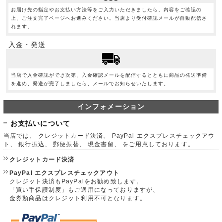
お届け先の指定やお支払い方法等をご入力いただきましたら、内容をご確認の
上、ご注文完了ページへお進みください。当店より受付確認メールが自動配信さ
れます。
入金・発送
当店で入金確認ができ次第、入金確認メールを配信するとともに商品の発送準備
を進め、発送が完了しましたら、メールでお知らせいたします。
インフォメーション
お支払いについて
当店では、 クレジットカード決済、 PayPal エクスプレスチェックアウ
ト、 銀行振込、 郵便振替、 現金書留、 をご用意しております。
クレジットカード決済
PayPal エクスプレスチェックアウト
クレジット決済もPayPalをお勧め致します。
「買い手保護制度」もご適用になっておりますが、
金券類商品はクレジット利用不可となります。