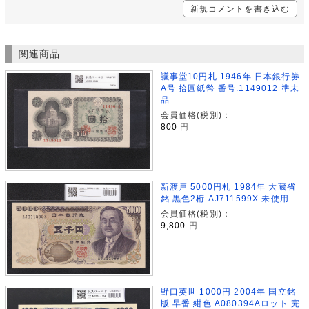
新規コメントを書き込む
関連商品
議事堂10円札 1946年 日本銀行券
A号 拾圓紙幣 番号.1149012 準未
品
会員価格(税別)：
800
円
新渡戸 5000円札 1984年 大蔵省
銘 黒色2桁 AJ711599X 未使用
会員価格(税別)：
9,800
円
野口英世 1000円 2004年 国立銘
版 早番 紺色 A080394Aロット 完