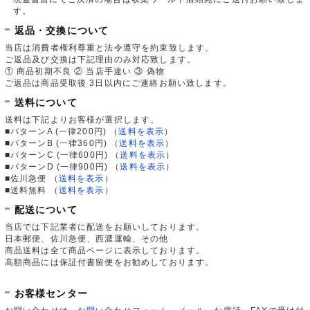
す。
返品・交換について
当店は消費者権利尊重と法令遵守を約束致します。
ご返品及び交換は下記理由のみ対応致します。
① 商品初期不良 ② 当店手違い ③ 偽物
ご返品は商品受取後 3日以内にご連絡お願い致します。
送料について
送料は下記よりお客様が選択します。
■パターンA (一律200円)
（
送料を表示
）
■パターンB (一律360円)
（
送料を表示
）
■パターンC (一律600円)
（
送料を表示
）
■パターンD (一律900円)
（
送料を表示
）
■佐川急便
（
送料を表示
）
■送料無料
（
送料を表示
）
配送について
当店では下記業者に配送をお願いしております。
日本郵便、佐川急便、西濃運輸、その他
商品送料は全て商品ページに表示しております。
高額商品には保証付書留便をお勧めしております。
お客様センター