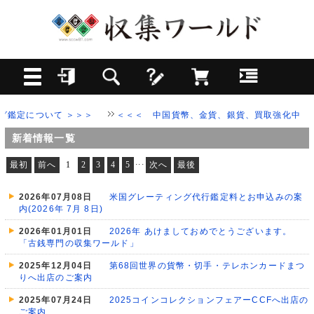
定について ＞＞＞
＜＜＜ 中国貨幣、金貨、銀貨、買取強化中 ＞＞
新着情報一覧
...
最初
前へ
1
2
3
4
5
次へ
最後
2026年07月08日
米国グレーティング代行鑑定料とお申込みの案
内(2026年 7月 8日)
2026年01月01日
2026年 あけましておめでとうございます。
「古銭専門の収集ワールド」
2025年12月04日
第68回世界の貨幣・切手・テレホンカードまつ
りへ出店のご案内
2025年07月24日
2025コインコレクションフェアーCCFへ出店の
ご案内