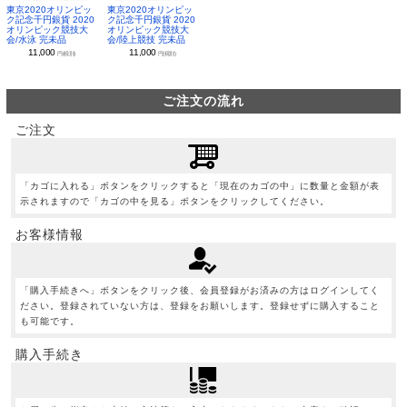
東京2020オリンピッ
東京2020オリンピッ
ク記念千円銀貨 2020
ク記念千円銀貨 2020
オリンピック競技大
オリンピック競技大
会/水泳 完未品
会/陸上競技 完未品
11,000
11,000
円(税別)
円(税別)
ご注文の流れ
ご注文
「カゴに入れる」ボタンをクリックすると「現在のカゴの中」に数量と金額が表
示されますので「カゴの中を見る」ボタンをクリックしてください。
お客様情報
「購入手続きへ」ボタンをクリック後、会員登録がお済みの方はログインしてく
ださい。登録されていない方は、登録をお願いします。登録せずに購入すること
も可能です。
購入手続き