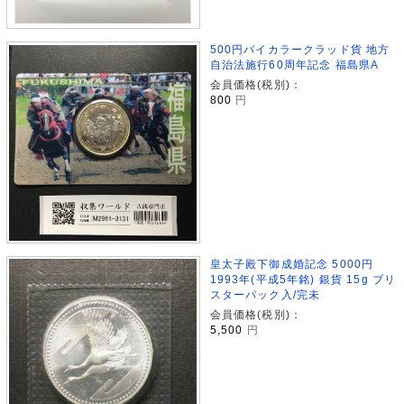
500円バイカラークラッド貨 地方
自治法施行60周年記念 福島県A
会員価格(税別)：
800
円
皇太子殿下御成婚記念 5000円
1993年(平成5年銘) 銀貨 15g ブリ
スターパック入/完未
会員価格(税別)：
5,500
円