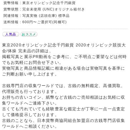
貨幣情報 : 東京オリンピック記念千円銀貨
貨幣状態 : 完全未使用 (UNC)オリジナル箱付き
関連情報 : 写真実物 (店頭在庫) 標準品
送料情報 : 600円〜ご選択可(同梱可)
人気品
おススメ
東京2020オリンピック記念千円銀貨 2020オリンピック競技大
会/体操 完未品の詳細は、
掲載写真と展示PR動画をご参考に、ご不明点ご要望などは何時
でもお気軽にお問合せ下さい。
実物写真と商品情報記載に相違がある場合は実物写真を基準に
ご判断お願い申し上げます。
古銭専門店の収集ワールドでは、古銭の無料鑑定、高価買取、
代理販売も行っております。
お持ちの古いコイン、紙幣など古銭のご売却相談はお気軽に収
集ワールドへご連絡下さい。
古くても汚れていても経験豊富な鑑定士が丁寧に一点一点査定
して価格提示しております。
古銭のことなら、日本貨幣商協同組合加盟店の古銭専門店収集
ワールドへご相談ください。