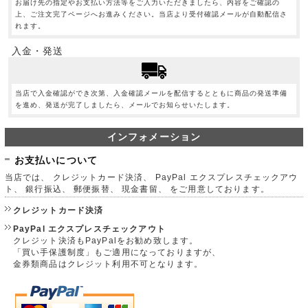
お届け先の指定やお支払い方法等をご入力いただきましたら、内容をご確認の
上、ご注文完了ページへお進みください。当店より受付確認メールが自動配信さ
れます。
入金・発送
当店で入金確認ができ次第、入金確認メールを配信するとともに商品の発送準備
を進め、発送が完了しましたら、メールでお知らせいたします。
インフォメーション
お支払いについて
当店では、 クレジットカード決済、 PayPal エクスプレスチェックアウ
ト、 銀行振込、 郵便振替、 現金書留、 をご用意しております。
クレジットカード決済
PayPal エクスプレスチェックアウト
クレジット決済もPayPalをお勧め致します。
「買い手保護制度」もご適用になっておりますが、
金券類商品はクレジット利用不可となります。