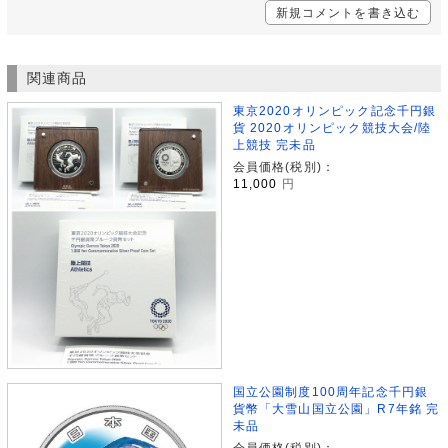
新規コメントを書き込む
関連商品
東京2020オリンピック記念千円銀
貨 2020オリンピック競技大会/陸
上競技 完未品
会員価格(税別)：
11,000
円
国立公園制度100周年記念千円銀
貨幣「大雪山国立公園」R7年銘 完
未品
会員価格(税別)：