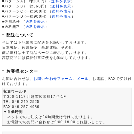
■パターンA (一律200円)
（
送料を表示
）
■パターンB (一律360円)
（
送料を表示
）
■パターンC (一律600円)
（
送料を表示
）
■パターンD (一律900円)
（
送料を表示
）
■佐川急便
（
送料を表示
）
■送料無料
（
送料を表示
）
配送について
当店では下記業者に配送をお願いしております。
日本郵便、佐川急便、西濃運輸、その他
商品送料は全て商品ページに表示しております。
高額商品には保証付書留便をお勧めしております。
お客様センター
お問い合わせは、
お問い合わせフォーム
、
メール
、お電話、FAXで受け付
けております。
収集ワールド
〒350-1117 川越市広栄町17-7-1F
TEL 049-249-2525
FAX 049-257-4989
▼営業時間
・ネットでのご注文は24時間受け付けております。
・お電話でのお問い合わせは9:00-18:00にお願いします。