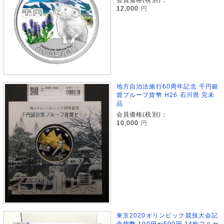
12,000
円
地方自治法施行60周年記念 千円銀
貨プルーフ貨幣 H26 石川県 完未
品
会員価格(税別)：
10,000
円
東京2020オリンピック競技大会記
念貨幣 100円〜500円 14枚フルセ