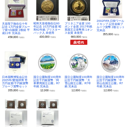
2002FIFA 日韓ワール
昭和天皇様御在位60
ブリタニア金貨 100
天皇陛下御在位十年
ドカップ 記念金銀プ
年記念 10万円金貨 昭
ポンド金貨 2017年銘
記念 1万円金貨プルー
ルーフ貨幣 2枚セット
和62年銘 ブリスター
英国王立造幣局 1オン
フ貨+白銅貨 2枚組 平
完未品
パック入 未使用
ス金貨 未使用
成11年 完未品
355,000
円(税別)
430,000
660,000
458,000
円(税別)
円(税別)
円(税別)
日本国際博覧会記念
国立公園制度100周年
国立公園制度100周年
国立公園制度100周年
2005年/愛地球博 壱
記念千円銀貨幣「阿
記念千円銀貨幣「大
記念千円銀貨幣「中
万円金貨/千円銀貨幣
寒摩周国立公園」R7
雪山国立公園」R7年
部山岳国立公園」R7
プルーフ貨幣セット
年銘 完未品
銘 完未品
年銘 完未品
355,000
12,000
12,000
12,000
円(税別)
円(税別)
円(税別)
円(税別)