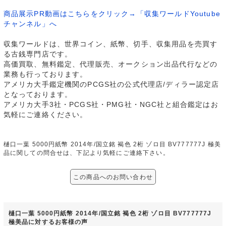
商品展示PR動画はこちらをクリック→「収集ワールドYoutube
チャンネル」へ
収集ワールドは、世界コイン、紙幣、切手、収集用品を売買す
る古銭専門店です。
高価買取、無料鑑定、代理販売、オークション出品代行などの
業務も行っております。
アメリカ大手鑑定機関のPCGS社の公式代理店/ディラー認定店
となっております。
アメリカ大手3社・PCGS社・PMG社・NGC社と組合鑑定はお
気軽にご連絡ください。
樋口一葉 5000円紙幣 2014年/国立銘 褐色 2桁 ゾロ目 BV777777J 極美
品に関しての問合せは、下記より気軽にご連絡下さい。
この商品へのお問い合わせ
樋口一葉 5000円紙幣 2014年/国立銘 褐色 2桁 ゾロ目 BV777777J
極美品に対するお客様の声