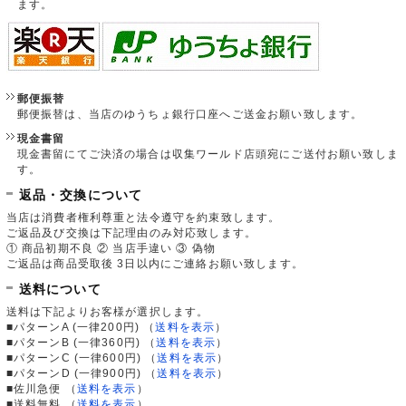
ます。
郵便振替
郵便振替は、当店のゆうちょ銀行口座へご送金お願い致します。
現金書留
現金書留にてご決済の場合は収集ワールド店頭宛にご送付お願い致しま
す。
返品・交換について
当店は消費者権利尊重と法令遵守を約束致します。
ご返品及び交換は下記理由のみ対応致します。
① 商品初期不良 ② 当店手違い ③ 偽物
ご返品は商品受取後 3日以内にご連絡お願い致します。
送料について
送料は下記よりお客様が選択します。
■パターンA (一律200円)
（
送料を表示
）
■パターンB (一律360円)
（
送料を表示
）
■パターンC (一律600円)
（
送料を表示
）
■パターンD (一律900円)
（
送料を表示
）
■佐川急便
（
送料を表示
）
■送料無料
（
送料を表示
）