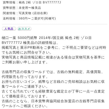
貨幣情報 : 褐色 2桁 ゾロ目 BV777777J
貨幣状態 : 未使用〜極美品
関連情報 : 写真実物 (店頭在庫)
送料情報 : 360円〜ご選択可(同梱可)
人気品
おススメ
樋口一葉 5000円紙幣 2014年/国立銘 褐色 2桁 ゾロ目
BV777777J 極美品の詳細情報は、
掲載写真と展示PR動画をご参考に、ご不明点ご要望などは何時
でもお気軽にお問合せ下さい。
実物写真と商品情報記載に相違がある場合は実物写真を基準に
ご判断お願い申し上げます。
古銭専門店の収集ワールドでは、古銭の無料鑑定、高価買取、
代理販売も行っております。
お持ちの古いコイン、紙幣など古銭のご売却相談はお気軽に収
集ワールドへご連絡下さい。
古くても汚れていても経験豊富な鑑定士が丁寧に一点一点査定
して価格提示しております。
古銭のことなら、日本貨幣商協同組合加盟店の古銭専門店収集
ワールドへご相談ください。