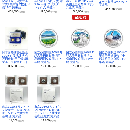
年記念 10万円金貨 昭
ポンド金貨 2017年銘
記念 1万円金貨プルー
ルーフ貨幣 2枚セット
和62年銘 ブリスター
英国王立造幣局 1オン
フ貨+白銅貨 2枚組 平
完未品
パック入 未使用
ス金貨 未使用
成11年 完未品
355,000
円(税別)
430,000
660,000
458,000
円(税別)
円(税別)
円(税別)
日本国際博覧会記念
国立公園制度100周年
国立公園制度100周年
国立公園制度100周年
2005年/愛地球博 壱
記念千円銀貨幣「阿
記念千円銀貨幣「大
記念千円銀貨幣「中
万円金貨/千円銀貨幣
寒摩周国立公園」R7
雪山国立公園」R7年
部山岳国立公園」R7
プルーフ貨幣セット
年銘 完未品
銘 完未品
年銘 完未品
355,000
12,000
12,000
12,000
円(税別)
円(税別)
円(税別)
円(税別)
東京2020オリンピッ
東京2020オリンピッ
ク記念千円銀貨 2020
ク記念千円銀貨 2020
オリンピック競技大
オリンピック競技大
会/水泳 完未品
会/陸上競技 完未品
11,000
11,000
円(税別)
円(税別)