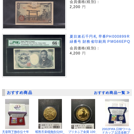
会員価格(税別)：
2,200
円
夏目漱石千円札 早番PH000899R
緑番号 財務省印刷局 PMG66EPQ
会員価格(税別)：
4,200
円
おすすめ商品
おすすめ商品一覧
2002FIFA 日韓ワール
昭和天皇様御在位60
ブリタニア金貨 100
天皇陛下御在位十年
ドカップ 記念金銀プ