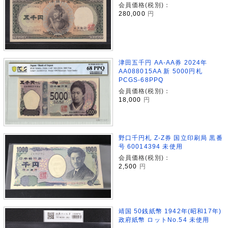
会員価格(税別)：
280,000
円
津田五千円 AA-AA券 2024年
AA088015AA 新 5000円札
PCGS-68PPQ
会員価格(税別)：
18,000
円
野口千円札 Z-Z券 国立印刷局 黒番
号 60014394 未使用
会員価格(税別)：
2,500
円
靖国 50銭紙幣 1942年(昭和17年)
政府紙幣 ロットNo.54 未使用