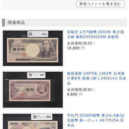
新規コメントを書き込む
関連商品
旧福沢 1万円紙幣 2003年 希少国
立銘 褐色ZN504039W 未使用
会員価格(税別)：
16,800
円
板垣退助 100円札 1953年 日本銀
行券B号 前期 1桁 L340814U 完未
品
会員価格(税別)：
8,800
円
守礼門 2000円紙幣 希少A-A券/記
念紙幣 第一ロット A677525A 完
未品