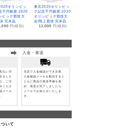
2020オリンピッ
東京2020オリンピッ
念千円銀貨 2020
ク記念千円銀貨 2020
ンピック競技大
オリンピック競技大
水泳 完未品
会/陸上競技 完未品
1,000
円(税別)
11,000
円(税別)
入金・発送
支払い方
当店で入金確認ができ次第、
きました
入金確認メールを配信すると
上、ご注
ともに商品の発送準備を進
みくださ
め、発送が完了しましたら、
認メール
メールでお知らせいたしま
。
す。
について