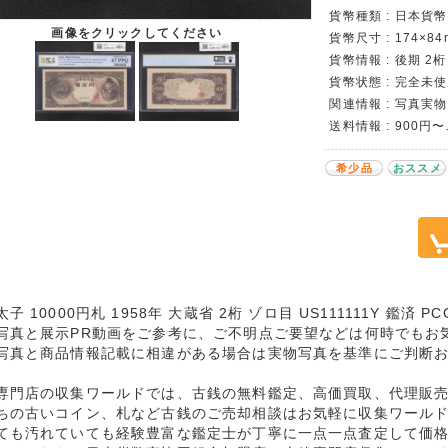
貨幣種類 : 日本貨幣カ
画像をクリックしてください
貨幣尺寸 : 174×84
貨幣情報 : 後期 2桁
貨幣状態 : 完全未使
関連情報 : 写真実物
送料情報 : 900円
希少品
おススメ
子 10000円札 1958年 大蔵省 2桁 ゾロ目 US111111Y 鑑済 
写真と展示PR動画をご参考に、ご不明点ご要望などは何時でもお
写真と商品情報記載に相違がある場合は実物写真を基準にご判断
専門店の収集ワールドでは、古銭の無料鑑定、高価買取、代理販
ちの古いコイン、札など古銭のご売却相談はお気軽に収集ワール
ても汚れていても経験豊富な鑑定士が丁寧に一点一点査定して価