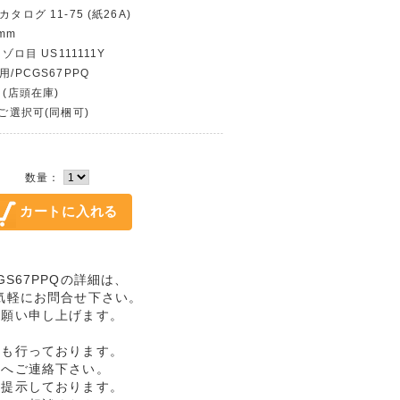
タログ 11-75 (紙26A)
mm
 ゾロ目 US111111Y
用/PCGS67PPQ
 (店頭在庫)
〜ご選択可(同梱可)
数量：
PCGS67PPQの詳細は、
気軽にお問合せ下さい。
お願い申し上げます。
売も行っております。
ドへご連絡下さい。
格提示しております。