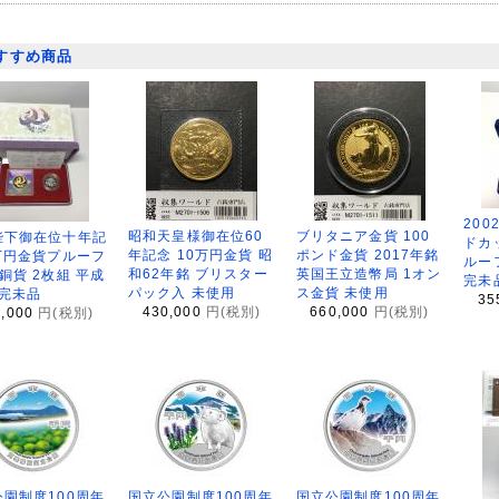
すすめ商品
200
昭和天皇様御在位60
ブリタニア金貨 100
陛下御在位十年記
ドカ
年記念 10万円金貨 昭
ポンド金貨 2017年銘
万円金貨プルーフ
ルー
和62年銘 ブリスター
英国王立造幣局 1オン
銅貨 2枚組 平成
完未
パック入 未使用
ス金貨 未使用
 完未品
35
430,000
円(税別)
660,000
円(税別)
8,000
円(税別)
園制度100周年
国立公園制度100周年
国立公園制度100周年