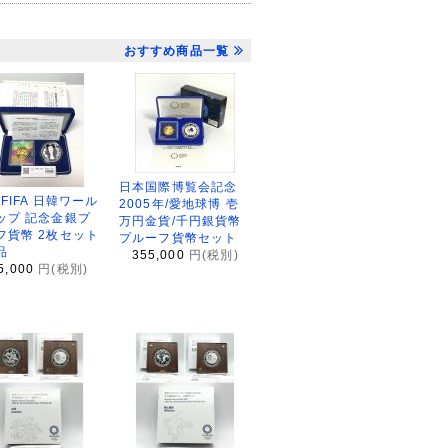
おすすめ商品一覧
日本国際博覧会記念
2FIFA 日韓ワール
2005年/愛地球博 壱
ップ 記念金銀プ
万円金貨/千円銀貨幣
フ貨幣 2枚セット
プルーフ貨幣セット
品
355,000
円(税別)
5,000
円(税別)