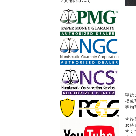
其他収集(243)
聖徳太
掲載
実物
古銭
お持
古く