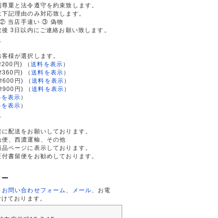
利尊重と法令遵守を約束致します。
は下記理由のみ対応致します。
② 当店手違い ③ 偽物
後 3日以内にご連絡お願い致します。
て
お客様が選択します。
200円)
（
送料を表示
）
律360円)
（
送料を表示
）
律600円)
（
送料を表示
）
律900円)
（
送料を表示
）
料を表示
）
料を表示
）
て
者に配送をお願いしております。
急便、西濃運輸、その他
商品ページに表示しております。
証付書留便をお勧めしております。
ター
、
お問い合わせフォーム
、
メール
、お電
付けております。