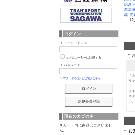
記念
摩周
銘 完
12
ログイン
メールアドレス
ご
コンピューターに記憶する
パスワード
「
パスワードを忘れた方はこちら
リ
中
ま
ボ
い
現在のカゴの中
▼カート内に商品はございませ
お
ん。