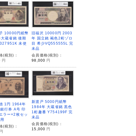
 10000円紙幣
旧福沢 10000円 2003
8年大蔵省銘 後期
年 国立銘 褐色2桁ゾロ
E327951K 未使
目 希少VQ555555L 完
未品
格(税別)：
会員価格(税別)：
0
円
98,000
円
新渡戸 5000円紙幣
 1円 1964年
1984年 大蔵省銘 黒色
銀行券 A号 印
1桁趣番 Y754199F 完
エラー×2枚セッ
未品
使用
会員価格(税別)：
格(税別)：
15,000
円
円