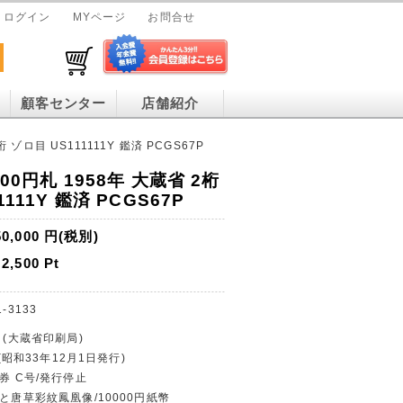
ログイン
MYページ
お問合せ
顧客センター
店舗紹介
 ゾロ目 US111111Y 鑑済 PCGS67P
00円札 1958年 大蔵省 2桁
111Y 鑑済 PCGS67P
50,000
円(税別)
2,500
Pt
1-3133
 (大蔵省印刷局)
 (昭和33年12月1日発行)
券 C号/発行停止
子と唐草彩紋鳳凰像/10000円紙幣