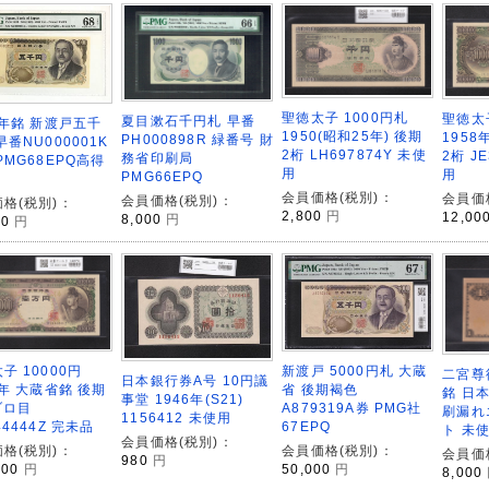
聖徳太子 1000円札
聖徳太子
夏目漱石千円札 早番
4年銘 新渡戸五千
1950(昭和25年) 後期
195
PH000898R 緑番号 財
早番NU000001K
2桁 LH697874Y 未使
2桁 J
務省印刷局
PMG68EPQ高得
用
用
PMG66EPQ
会員価格(税別)：
会員価
会員価格(税別)：
格(税別)：
2,800
円
12,00
8,000
円
00
円
新渡戸 5000円札 大蔵
子 10000円
二宮尊徳
日本銀行券A号 10円議
省 後期褐色
8年 大蔵省銘 後期
銘 日本
事堂 1946年(S21)
A879319A券 PMG社
ゾロ目
刷漏れ
1156412 未使用
67EPQ
44444Z 完未品
ト 未
会員価格(税別)：
会員価格(税別)：
格(税別)：
会員価
980
円
50,000
円
000
円
8,000