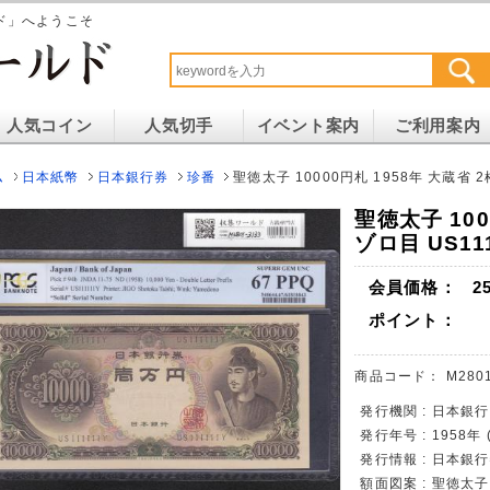
ド」へようこそ
人気コイン
人気切手
イベント案内
ご利用案内
ム
日本紙幣
日本銀行券
珍番
聖徳太子 10000円札 1958年 大蔵省 2桁
聖徳太子 100
ゾロ目 US111
会員価格：
2
ポイント：
商品コード：
M280
発行機関 : 日本銀行
発行年号 : 1958年
発行情報 : 日本銀行
額面図案 : 聖徳太