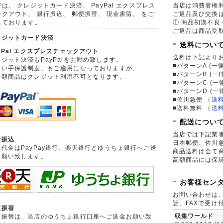
は、 クレジットカード決済、 PayPal エクスプレス
当店は消費者権
ックアウト、 銀行振込、 郵便振替、 現金書留、 をご
ご返品及び交換
しております。
① 商品初期不良 
ご返品は商品受取
レジットカード決済
送料につい
yPal エクスプレスチェックアウト
送料は下記より
ジット決済もPayPalをお勧め致します。
■パターンA (一律
買い手保護制度」もご適用になっておりますが、
■パターンB (一
券類商品はクレジット利用不可となります。
■パターンC (一
■パターンD (一
■佐川急便
（
送
■送料無料
（
送
配送につい
当店では下記業
行振込
日本郵便、佐川
品代金はPayPay銀行、楽天銀行とゆうちょ銀行へご送
商品送料は全て
お願い致します。
高額商品には保
お客様セン
お問い合わせは
話、FAXで受け
便振替
収集ワールド
便振替は、当店のゆうちょ銀行口座へご送金お願い致