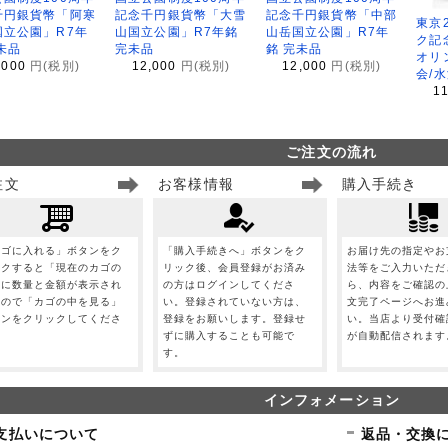
千円銀貨幣「阿寒
記念千円銀貨幣「大雪
記念千円銀貨幣「中部
東京
国立公園」R7年
山国立公園」R7年銘
山岳国立公園」R7年
ク記
未品
完未品
銘 完未品
オリ
,000
円(税別)
12,000
円(税別)
12,000
円(税別)
会/
1
ご注文の流れ
注文
お客様情報
購入手続き
カゴに入れる」ボタンをク
「購入手続きへ」ボタンをク
お届け先の指定やお
ックすると「現在のカゴの
リック後、会員登録がお済み
法等をご入力いただ
」に数量と金額が表示され
の方はログインしてくださ
ら、内容をご確認の
すので「カゴの中を見る」
い。登録されていない方は、
文完了ページへお進
タンをクリックしてくださ
登録をお願いします。登録せ
い。当店より受付確
。
ずに購入することも可能で
が自動配信されます
す。
インフォメーション
支払いについて
返品・交換