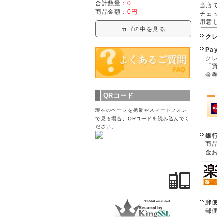
合計数量：
0
当店で
商品金額：
0円
チェ
用意
カゴの中を見る
ク
Pa
クレ
「
金
QRコード
現在のページを携帯やスマートフォン
で見る場合、QRコードを読み込んでく
ださい。
銀
商
金
郵
郵