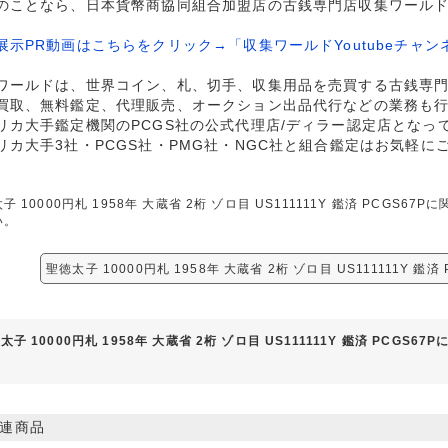
のことなら、日本貨幣商協同組合加盟店の古銭専門店収集ワール
展示PR動画はこちらをクリック→「収集ワールドYoutubeチャン
ワールドは、世界コイン、札、切手、収集用品を売買する古銭専
買取、無料鑑定、代理販売、オークション出品代行などの業務も
リカ大手鑑定機関のPCGS社の公式代理店/ディラー認定店となっ
リカ大手3社・PCGS社・PMG社・NGC社と組合鑑定はお気軽に
子 10000円札 1958年 大蔵省 2桁 ゾロ目 US111111Y 鑑済 PCG
い。
聖徳太子 10000円札 1958年 大蔵省 2桁 ゾロ目 US111111Y 鑑
太子 10000円札 1958年 大蔵省 2桁 ゾロ目 US111111Y 鑑済 PCGS6
連商品