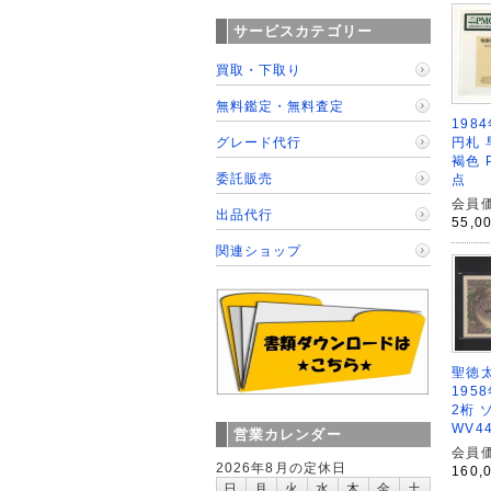
サービスカテゴリー
買取・下取り
無料鑑定・無料査定
198
円札 
グレード代行
褐色 
委託販売
点
会員価
出品代行
55,0
関連ショップ
聖徳太
195
2桁 
WV4
営業カレンダー
会員価
2026年8月の定休日
160,
日
月
火
水
木
金
土