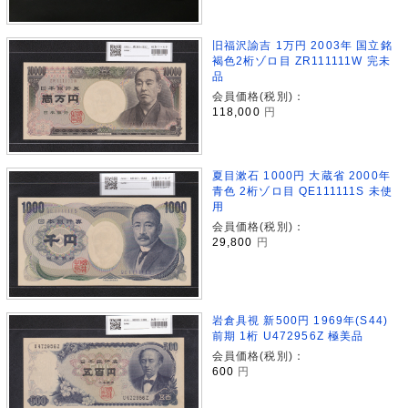
旧福沢諭吉 1万円 2003年 国立銘
褐色2桁ゾロ目 ZR111111W 完未
品
会員価格(税別)：
118,000
円
夏目漱石 1000円 大蔵省 2000年
青色 2桁ゾロ目 QE111111S 未使
用
会員価格(税別)：
29,800
円
岩倉具視 新500円 1969年(S44)
前期 1桁 U472956Z 極美品
会員価格(税別)：
600
円