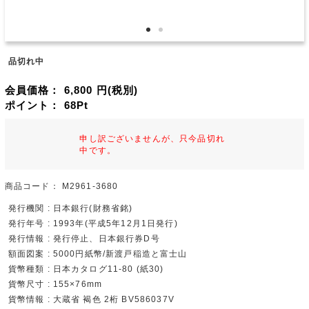
品切れ中
会員価格：
6,800
円(税別)
ポイント：
68
Pt
申し訳ございませんが、只今品切れ
中です。
商品コード：
M2961-3680
発行機関 : 日本銀行(財務省銘)
発行年号 : 1993年(平成5年12月1日発行)
発行情報 : 発行停止、日本銀行券D号
額面図案 : 5000円紙幣/新渡戸稲造と富士山
貨幣種類 : 日本カタログ11-80 (紙30)
貨幣尺寸 : 155×76mm
貨幣情報 : 大蔵省 褐色 2桁 BV586037V