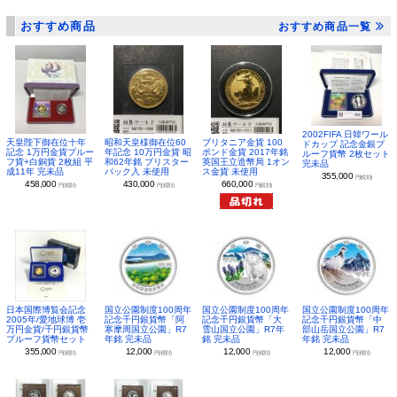
おすすめ商品
おすすめ商品一覧
2002FIFA 日韓ワール
昭和天皇様御在位60
ブリタニア金貨 100
天皇陛下御在位十年
ドカップ 記念金銀プ
年記念 10万円金貨 昭
ポンド金貨 2017年銘
記念 1万円金貨プルー
ルーフ貨幣 2枚セット
和62年銘 ブリスター
英国王立造幣局 1オン
フ貨+白銅貨 2枚組 平
完未品
パック入 未使用
ス金貨 未使用
成11年 完未品
355,000
円(税別)
430,000
660,000
458,000
円(税別)
円(税別)
円(税別)
日本国際博覧会記念
国立公園制度100周年
国立公園制度100周年
国立公園制度100周年
2005年/愛地球博 壱
記念千円銀貨幣「阿
記念千円銀貨幣「大
記念千円銀貨幣「中
万円金貨/千円銀貨幣
寒摩周国立公園」R7
雪山国立公園」R7年
部山岳国立公園」R7
プルーフ貨幣セット
年銘 完未品
銘 完未品
年銘 完未品
355,000
12,000
12,000
12,000
円(税別)
円(税別)
円(税別)
円(税別)