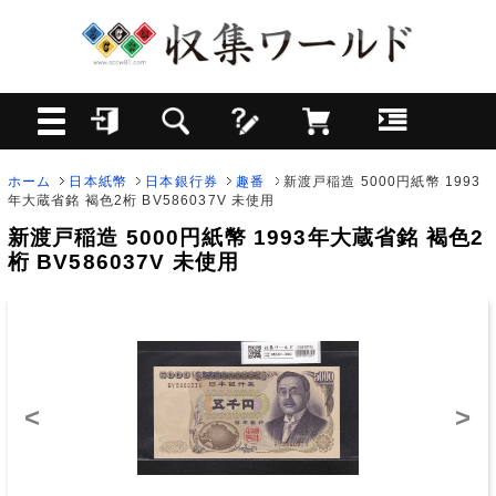
ホーム
日本紙幣
日本銀行券
趣番
新渡戸稲造 5000円紙幣 1993
年大蔵省銘 褐色2桁 BV586037V 未使用
新渡戸稲造 5000円紙幣 1993年大蔵省銘 褐色2
桁 BV586037V 未使用
<
>