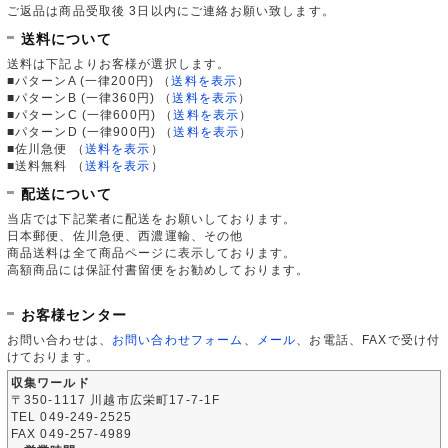
ご返品は商品受取後 3日以内にご連絡お願い致します。
送料について
送料は下記よりお客様が選択します。
■パターンA (一律200円)
（
送料を表示
）
■パターンB (一律360円)
（
送料を表示
）
■パターンC (一律600円)
（
送料を表示
）
■パターンD (一律900円)
（
送料を表示
）
■佐川急便
（
送料を表示
）
■送料無料
（
送料を表示
）
配送について
当店では下記業者に配送をお願いしております。
日本郵便、佐川急便、西濃運輸、その他
商品送料は全て商品ページに表示しております。
高額商品には保証付書留便をお勧めしております。
お客様センター
お問い合わせは、
お問い合わせフォーム
、
メール
、お電話、FAXで受け付
けております。
収集ワールド
〒350-1117 川越市広栄町17-7-1F
TEL 049-249-2525
FAX 049-257-4989