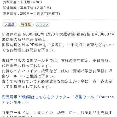
貨幣状態 : 未使用 (UNC)
関連情報 : 写真実物 (店頭在庫)
送料情報 : 200円〜ご選択可(同梱可)
人気品
特価品
おススメ
新渡戸稲造 5000円紙幣 1993年大蔵省銘 褐色2桁 BV586037V
未使用の商品詳細情報は、
掲載写真と展示PR動画をご参考に、ご不明点ご要望などはいつ
でもお気軽にお問合せ下さい。
古銭専門店の収集ワールドでは、古銭の無料鑑定、高価買取、
代理販売も行っております。
お持ちの古いコイン、紙幣など古銭のご売却相談はお気軽に収
集ワールドへご相談は下さい。
古くても汚れていても経験豊富な鑑定士が丁寧に一点一点査定
して価格提示しております。
商品展示PR動画はこちらをクリック→「収集ワールドYoutube
チャンネル」へ
収集ワールドは、世界コイン、紙幣、切手、収集用品を売買す