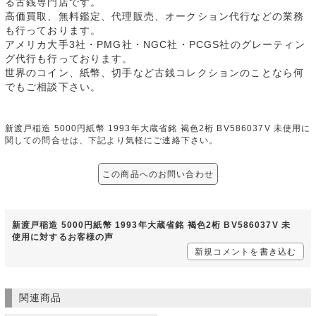
る古銭専門店です。
高価買取、無料鑑定、代理販売、オークション代行などの業務
も行っております。
アメリカ大手3社・PMG社・NGC社・PCGS社のグレーティン
グ代行も行っております。
世界のコイン、紙幣、切手など古銭コレクションのことなら何
でもご相談下さい。
新渡戸稲造 5000円紙幣 1993年大蔵省銘 褐色2桁 BV586037V 未使用に
関しての問合せは、下記より気軽にご連絡下さい。
この商品へのお問い合わせ
新渡戸稲造 5000円紙幣 1993年大蔵省銘 褐色2桁 BV586037V 未
使用に対するお客様の声
新規コメントを書き込む
関連商品