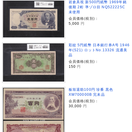
岩倉具視 新500円紙幣 1969年銘
後期 2桁 準ゾロ目 NQ522225C
未使用
会員価格(税別)：
5,000
円
彩紋 5円紙幣 日本銀行券A号 1946
年(S21) ロットNo.13326 流通美
品
会員価格(税別)：
150
円
板垣退助100円 珍番 黒色
XW700000B 完未品
会員価格(税別)：
30,000
円