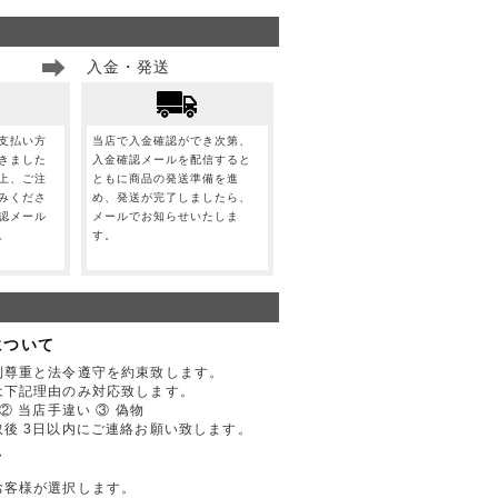
入金・発送
支払い方
当店で入金確認ができ次第、
きました
入金確認メールを配信すると
上、ご注
ともに商品の発送準備を進
みくださ
め、発送が完了しましたら、
認メール
メールでお知らせいたしま
。
す。
について
利尊重と法令遵守を約束致します。
は下記理由のみ対応致します。
② 当店手違い ③ 偽物
後 3日以内にご連絡お願い致します。
て
お客様が選択します。