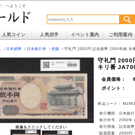
ド」へようこそ
人気コイン
人気切手
イベント案内
ご利用案内
ム
日本紙幣
日本銀行券
初版
守礼門 2000円 記念紙幣 2000年銘 珍番
守礼門 2000
キリ番 JA70
会員価格：
ポイント：
商品コード：
M296
発行機関 : 日本銀
発行年号 : 2000年
発行情報 : 記念紙
画像をクリックしてください
額面図案 : 200