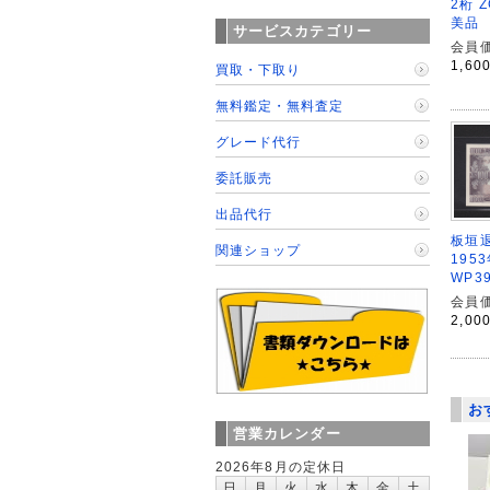
2桁 Z
美品
サービスカテゴリー
会員価
1,60
買取・下取り
無料鑑定・無料査定
グレード代行
委託販売
出品代行
板垣退
関連ショップ
195
WP3
会員価
2,00
お
営業カレンダー
2026年8月の定休日
日
月
火
水
木
金
土