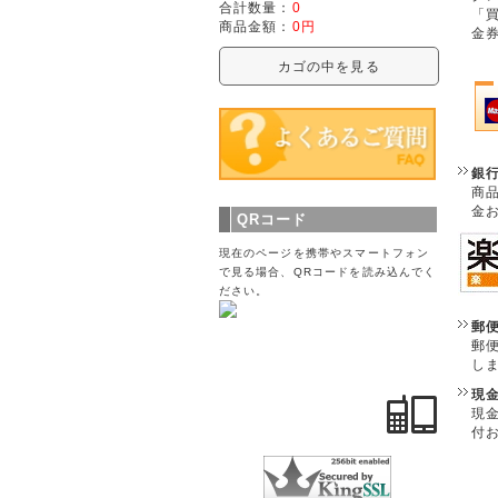
合計数量：
0
「
商品金額：
0円
金
カゴの中を見る
銀
商
金
QRコード
現在のページを携帯やスマートフォン
で見る場合、QRコードを読み込んでく
ださい。
郵
郵
し
現
現
付