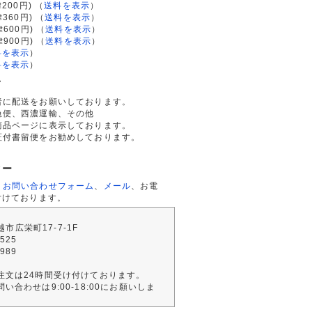
200円)
（
送料を表示
）
律360円)
（
送料を表示
）
律600円)
（
送料を表示
）
律900円)
（
送料を表示
）
料を表示
）
料を表示
）
て
者に配送をお願いしております。
急便、西濃運輸、その他
商品ページに表示しております。
証付書留便をお勧めしております。
ター
、
お問い合わせフォーム
、
メール
、お電
付けております。
川越市広栄町17-7-1F
2525
4989
注文は24時間受け付けております。
い合わせは9:00-18:00にお願いしま