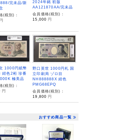
2024年銘 初版
5888/完未品/新
AA121870AA/完未品
念
会員価格(税別)：
格(税別)：
15,000
円
円
文 1000円紙幣
野口英世 1000円札 国
年 紺色2桁 珍番
立印刷局 ゾロ目
0000K 極美品
NH888888X 紺色
PMG68EPQ
格(税別)：
0
円
会員価格(税別)：
19,800
円
おすすめ商品一覧