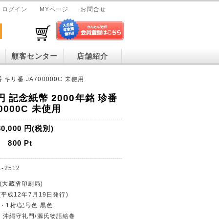
ログイン
MYページ
お問合せ
顧客センター
店舗紹介
 キリ番 JA700000C 未使用
円 記念紙幣 2000年銘 珍番
0000C 未使用
80,000
円(税別)
800
Pt
1-2512
行(大蔵省印刷局)
 (平成12年7月19日発行)
幣・1桁/記号色 黒色
0円・沖縄守礼門/源氏物語絵巻