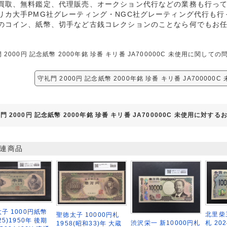
買取、無料鑑定、代理販売、オークション代行などの業務も行っ
リカ大手PMG社グレーティング・NGC社グレーティング代行も行
のコイン、紙幣、切手など古銭コレクションのことなら何でもお
 2000円 記念紙幣 2000年銘 珍番 キリ番 JA700000C 未使用に関
守礼門 2000円 記念紙幣 2000年銘 珍番 キリ番 JA70000
門 2000円 記念紙幣 2000年銘 珍番 キリ番 JA700000C 未使用に対す
連商品
子 1000円紙幣
北里柴
聖徳太子 10000円札
25)1950年 後期
札 20
渋沢栄一 新10000円札
1958(昭和33)年 大蔵