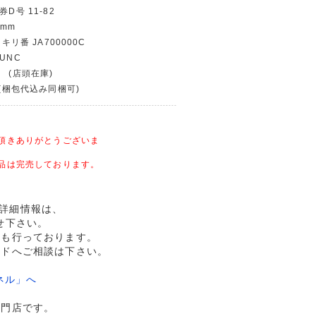
D号 11-82
 mm
 キリ番 JA700000C
UNC
 (店頭在庫)
〜(梱包代込み同梱可)
頂きありがとうございま
品は完売しております。
用の詳細情報は、
せ下さい。
売も行っております。
ルドへご相談は下さい。
ネル」へ
専門店です。