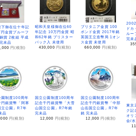
200
昭和天皇様御在位60
ブリタニア金貨 100
陛下御在位十年記
ドカ
年記念 10万円金貨 昭
ポンド金貨 2017年銘
万円金貨プルーフ
ルー
和62年銘 ブリスター
英国王立造幣局 1オン
銅貨 2枚組 平成
完未
パック入 未使用
ス金貨 未使用
 完未品
35
430,000
円(税別)
660,000
円(税別)
8,000
円(税別)
園制度100周年
国立公園制度100周年
国立公園制度100周年
千円銀貨幣「阿寒
記念千円銀貨幣「大雪
記念千円銀貨幣「中部
東京
国立公園」R7年
山国立公園」R7年銘
山岳国立公園」R7年
ク記
未品
完未品
銘 完未品
オリ
,000
円(税別)
12,000
円(税別)
12,000
円(税別)
会/
1