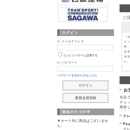
ご
ログイン
「
メールアドレス
リ
中
ま
コンピューターに記憶する
ボ
い
パスワード
パスワードを忘れた方はこちら
お
当店で
チェ
用意
現在のカゴの中
ク
▼カート内に商品はございませ
Pa
ん。
クレ