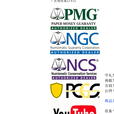
其他収集(243)
守礼門
掲載
古銭
お持
商品
収集