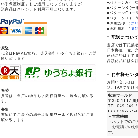
■パターンA (一律
買い手保護制度」もご適用になっておりますが、
■パターンB (一
券類商品はクレジット利用不可となります。
■パターンC (一
■パターンD (一
■佐川急便
（
送
■送料無料
（
送
配送につい
当店では下記業
行振込
日本郵便、佐川
品代金はPayPay銀行、楽天銀行とゆうちょ銀行へご送
商品送料は全て
お願い致します。
高額商品には保
お客様セン
お問い合わせは
話、FAXで受け
便振替
収集ワールド
便振替は、当店のゆうちょ銀行口座へご送金お願い致
〒350-1117 
ます。
TEL 049-249-
金書留
FAX 049-257-
金書留にてご決済の場合は収集ワールド店頭宛にご送
▼営業時間
お願い致します。
・ネットでのご
・お電話でのお問
す。