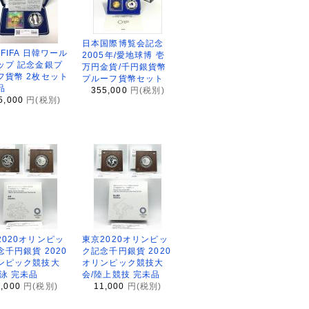
日本国際博覧会記念
2FIFA 日韓ワール
2005年/愛地球博 壱
ップ 記念金銀プ
万円金貨/千円銀貨幣
フ貨幣 2枚セット
プルーフ貨幣セット
品
355,000
円(税別)
5,000
円(税別)
2020オリンピッ
東京2020オリンピッ
念千円銀貨 2020
ク記念千円銀貨 2020
ンピック競技大
オリンピック競技大
水泳 完未品
会/陸上競技 完未品
1,000
円(税別)
11,000
円(税別)