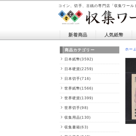
コイン、切手、古銭の専門店「収集ワール
新着商品
人気紙幣
ホー
商品カテゴリー
日本紙幣(3592)
日本硬貨(2259)
日本切手(716)
世界紙幣(1566)
世界硬貨(1399)
世界切手(98)
収集用品(130)
収集書籍(63)