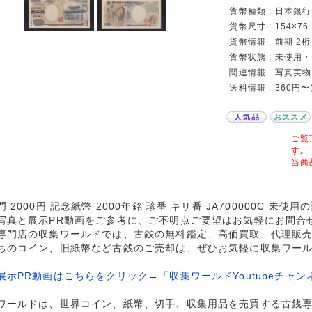
貨幣種類 : 日本銀行券
貨幣尺寸 : 154×76
貨幣情報 : 前期 2桁
貨幣状態 : 未使用・
関連情報 : 写真実物
送料情報 : 360円
人気品
おススメ
ご覧
す｡
当商
 2000円 記念紙幣 2000年銘 珍番 キリ番 JA700000C 未使
写真と展示PR動画をご参考に、ご不明点ご要望はお気軽にお問合
専門店の収集ワールドでは、古銭の無料鑑定、高価買取、代理販
ちのコイン、旧紙幣など古銭のご売却は、ぜひお気軽に収集ワー
展示PR動画はこちらをクリック→「収集ワールドYoutubeチャン
ワールドは、世界コイン、紙幣、切手、収集用品を売買する古銭