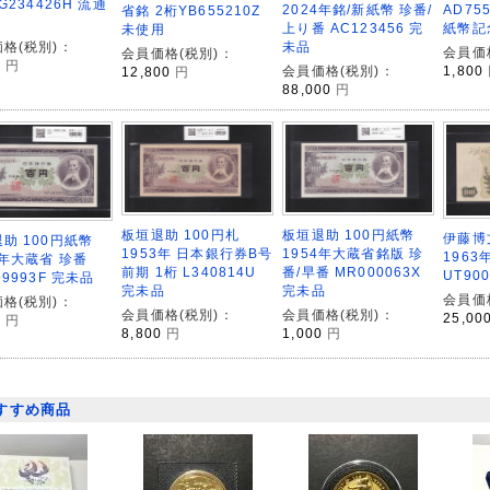
G234426H 流通
AD75
2024年銘/新紙幣 珍番/
省銘 2桁YB655210Z
紙幣記
上り番 AC123456 完
未使用
格(税別)：
未品
会員価
会員価格(税別)：
0
円
1,800
会員価格(税別)：
12,800
円
88,000
円
板垣退助 100円札
板垣退助 100円紙幣
伊藤博
助 100円紙幣
1953年 日本銀行券B号
1954年大蔵省銘版 珍
1963
3年大蔵省 珍番
前期 1桁 L340814U
番/早番 MR000063X
UT90
99993F 完未品
完未品
完未品
会員価
格(税別)：
会員価格(税別)：
会員価格(税別)：
25,00
0
円
8,800
円
1,000
円
すすめ商品