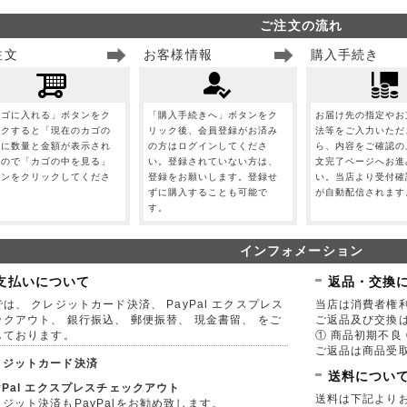
ご注文の流れ
注文
お客様情報
購入手続き
カゴに入れる」ボタンをク
「購入手続きへ」ボタンをク
お届け先の指定やお
ックすると「現在のカゴの
リック後、会員登録がお済み
法等をご入力いただ
」に数量と金額が表示され
の方はログインしてくださ
ら、内容をご確認の
すので「カゴの中を見る」
い。登録されていない方は、
文完了ページへお進
タンをクリックしてくださ
登録をお願いします。登録せ
い。当店より受付確
。
ずに購入することも可能で
が自動配信されます
す。
インフォメーション
支払いについて
返品・交換
は、 クレジットカード決済、 PayPal エクスプレス
当店は消費者権
ックアウト、 銀行振込、 郵便振替、 現金書留、 をご
ご返品及び交換
しております。
① 商品初期不良 
ご返品は商品受取
レジットカード決済
送料につい
yPal エクスプレスチェックアウト
送料は下記より
ジット決済もPayPalをお勧め致します。