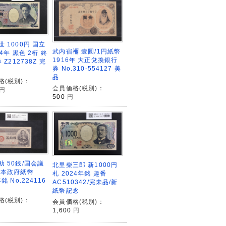
 1000円 国立
武内宿禰 壹圓/1円紙幣
04年 黒色 2桁 終
1916年 大正兌換銀行
 Z212738Z 完
券 No.310-554127 美
品
格(税別)：
会員価格(税別)：
円
500
円
助 50銭/国会議
北里柴三郎 新1000円
日本政府紙幣
札 2024年銘 趣番
銘 No.224116
AC510342/完未品/新
紙幣記念
格(税別)：
会員価格(税別)：
1,600
円