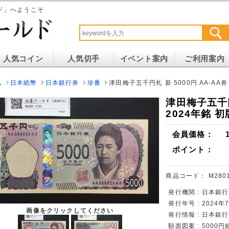
ド」へようこそ
人気コイン
人気切手
イベント案内
ご利用案内
ム
日本紙幣
日本銀行券
珍番
津田梅子五千円札 新 5000円 AA-AA券 
津田梅子五千円
2024年銘 初
会員価格：
ポイント：
商品コード：
M2801
発行機関 : 日本銀行
発行年号 : 2024
画像をクリックしてください
発行情報 : 日本銀行
額面図案 : 5000