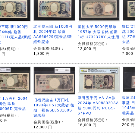
野口英世
北里柴三郎 新1000円
聖徳太子 5000円紙幣
三郎 新1000円
銘 20
札 2024年銘 珍番
1957年 大蔵省銘 前期
024年銘 趣番
組 ZZ券
AA666629/完未品/新
1桁 U732378Y 未使用
01111/完未品/新紙
未品
紙幣記念
念
会員価格(税別)：
会員価
会員価格(税別)：
12,000
円
格(税別)：
7,000
1,800
円
0
円
板垣退
津田五千円 AA-AA券
 1万円札 2004
旧福沢諭吉 1万円札
事堂 
2024年 AA088020AA
褐色 珍番
1993年(H5) 大蔵省 後
1948年
新 5000円札 PCGS-
00006D 完未品
期 褐色SL853160S
極美品
67PPQ
完未品
格(税別)：
会員価
会員価格(税別)：
00
円
会員価格(税別)：
200
円
18,000
円
12,800
円