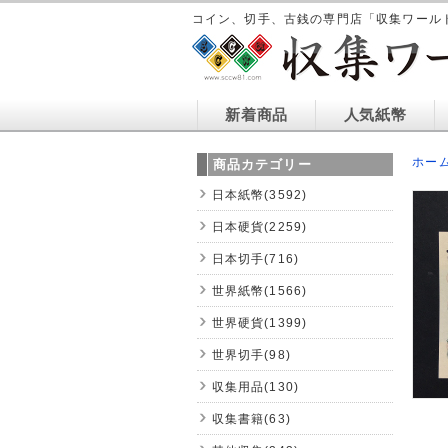
コイン、切手、古銭の専門店「収集ワール
新着商品
人気紙幣
ホー
商品カテゴリー
日本紙幣(3592)
日本硬貨(2259)
日本切手(716)
世界紙幣(1566)
世界硬貨(1399)
世界切手(98)
収集用品(130)
収集書籍(63)