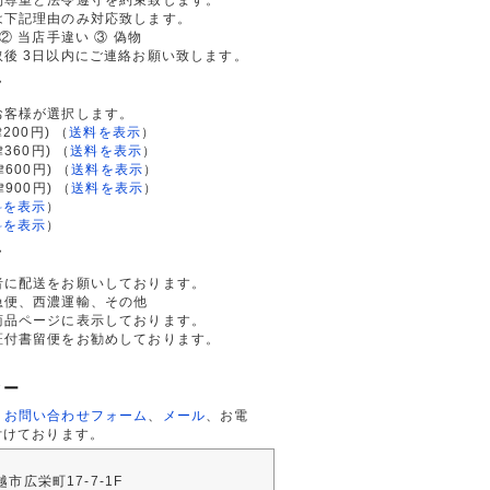
は下記理由のみ対応致します。
② 当店手違い ③ 偽物
後 3日以内にご連絡お願い致します。
て
お客様が選択します。
200円)
（
送料を表示
）
律360円)
（
送料を表示
）
律600円)
（
送料を表示
）
律900円)
（
送料を表示
）
料を表示
）
料を表示
）
て
者に配送をお願いしております。
急便、西濃運輸、その他
商品ページに表示しております。
証付書留便をお勧めしております。
ター
、
お問い合わせフォーム
、
メール
、お電
付けております。
川越市広栄町17-7-1F