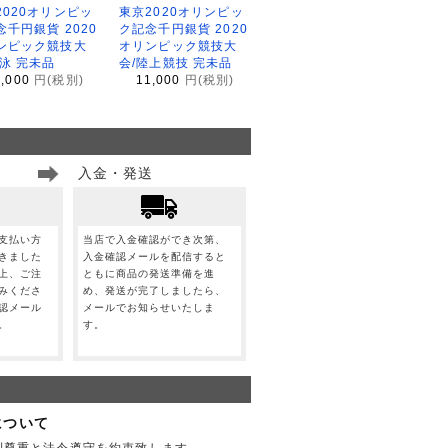
2020オリンピッ
東京2020オリンピッ
念千円銀貨 2020
ク記念千円銀貨 2020
ンピック競技大
オリンピック競技大
水泳 完未品
会/陸上競技 完未品
1,000
円(税別)
11,000
円(税別)
入金・発送
支払い方
当店で入金確認ができ次第、
きました
入金確認メールを配信すると
上、ご注
ともに商品の発送準備を進
みくださ
め、発送が完了しましたら、
認メール
メールでお知らせいたしま
。
す。
について
利尊重と法令遵守を約束致します。