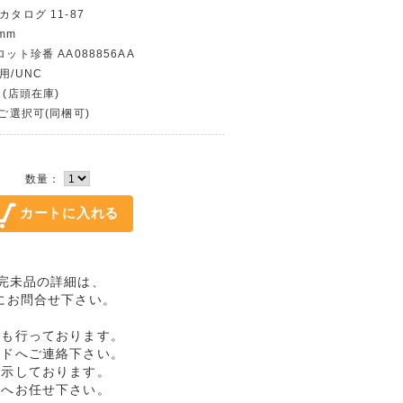
カタログ 11-87
mm
ロット珍番 AA088856AA
用/UNC
 (店頭在庫)
〜ご選択可(同梱可)
数量：
AA/完未品の詳細は、
にお問合せ下さい。
売も行っております。
ルドへご連絡下さい。
提示しております。
ドへお任せ下さい。