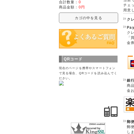
合計数量：
0
チェ
商品金額：
0円
用意
カゴの中を見る
ク
Pa
クレ
「
金
QRコード
現在のページを携帯やスマートフォン
で見る場合、QRコードを読み込んでく
ださい。
銀
商
金
郵
郵
し