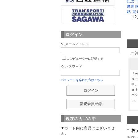
記念
摩周
銘 完
12
ログイン
メールアドレス
ご
コンピューターに記憶する
パスワード
「
リ
パスワードを忘れた方はこちら
中
ま
ボ
い
現在のカゴの中
▼カート内に商品はございませ
お
ん。
当店で