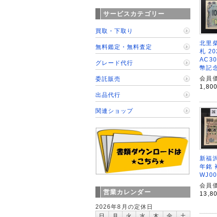
サービスカテゴリー
買取・下取り
北里柴
無料鑑定・無料査定
札 2
AC3
グレード代行
幣記
会員価
委託販売
1,80
出品代行
関連ショップ
新福沢
年銘 
WJ0
会員価
営業カレンダー
13,8
2026年8月の定休日
日
月
火
水
木
金
土