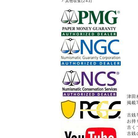
其他収集(243)
津田梅
掲載
古銭
お持
古く
古銭