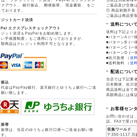
ックアウト、 銀行振込、 郵便振替、 現金書留、 をご
ご返品及び交換
しております。
① 商品初期不良 
ご返品は商品受取
レジットカード決済
送料につい
yPal エクスプレスチェックアウト
送料は下記より
ジット決済もPayPalをお勧め致します。
■パターンA (一律
買い手保護制度」もご適用になっておりますが、
■パターンB (一
券類商品はクレジット利用不可となります。
■パターンC (一
■パターンD (一
■佐川急便
（
送
■送料無料
（
送
配送につい
当店では下記業
行振込
日本郵便、佐川
品代金はPayPay銀行、楽天銀行とゆうちょ銀行へご送
商品送料は全て
お願い致します。
高額商品には保
お客様セン
お問い合わせは
話、FAXで受け
便振替
収集ワールド
便振替は、当店のゆうちょ銀行口座へご送金お願い致
〒350-1117 
ます。