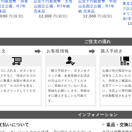
千円銀貨幣「阿寒
記念千円銀貨幣「大雪
記念千円銀貨幣「中部
東京
国立公園」R7年
山国立公園」R7年銘
山岳国立公園」R7年
ク記
未品
完未品
銘 完未品
オリ
,000
円(税別)
12,000
円(税別)
12,000
円(税別)
会/
1
ご注文の流れ
注文
お客様情報
購入手続き
カゴに入れる」ボタンをク
「購入手続きへ」ボタンをク
お届け先の指定やお
ックすると「現在のカゴの
リック後、会員登録がお済み
法等をご入力いただ
」に数量と金額が表示され
の方はログインしてくださ
ら、内容をご確認の
すので「カゴの中を見る」
い。登録されていない方は、
文完了ページへお進
タンをクリックしてくださ
登録をお願いします。登録せ
い。当店より受付確
。
ずに購入することも可能で
が自動配信されます
す。
インフォメーション
支払いについて
返品・交換
は、 クレジットカード決済、 PayPal エクスプレス
当店は消費者権