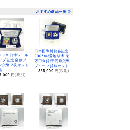
おすすめ商品一覧
日本国際博覧会記念
2FIFA 日韓ワール
2005年/愛地球博 壱
ップ 記念金銀プ
万円金貨/千円銀貨幣
フ貨幣 2枚セット
プルーフ貨幣セット
品
355,000
円(税別)
5,000
円(税別)