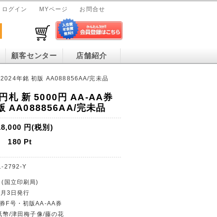
ログイン
MYページ
お問合せ
顧客センター
店舗紹介
2024年銘 初版 AA088856AA/完未品
札 新 5000円 AA-AA券
版 AA088856AA/完未品
18,000
円(税別)
180
Pt
-2792-Y
 (国立印刷局)
年7月3日発行
券F号・初版AA-AA券
円紙幣/津田梅子像/藤の花