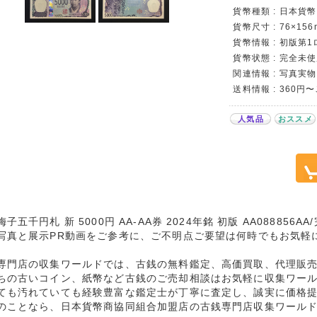
貨幣種類 : 日本貨幣
貨幣尺寸 : 76×156
貨幣情報 : 初版第1
貨幣状態 : 完全未使
関連情報 : 写真実物
送料情報 : 360円
人気品
おススメ
子五千円札 新 5000円 AA-AA券 2024年銘 初版 AA088856
写真と展示PR動画をご参考に、ご不明点ご要望は何時でもお気軽
専門店の収集ワールドでは、古銭の無料鑑定、高価買取、代理販
ちの古いコイン、紙幣など古銭のご売却相談はお気軽に収集ワー
ても汚れていても経験豊富な鑑定士が丁寧に査定し、誠実に価格
のことなら、日本貨幣商協同組合加盟店の古銭専門店収集ワール