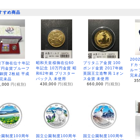
すすめ商品
200
昭和天皇様御在位60
ブリタニア金貨 100
陛下御在位十年記
ドカ
年記念 10万円金貨 昭
ポンド金貨 2017年銘
万円金貨プルーフ
ルー
和62年銘 ブリスター
英国王立造幣局 1オン
銅貨 2枚組 平成
完未
パック入 未使用
ス金貨 未使用
 完未品
35
430,000
円(税別)
660,000
円(税別)
8,000
円(税別)
園制度100周年
国立公園制度100周年
国立公園制度100周年