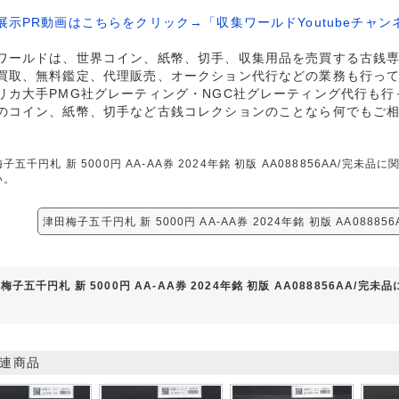
展示PR動画はこちらをクリック→「収集ワールドYoutubeチャン
ワールドは、世界コイン、紙幣、切手、収集用品を売買する古銭
買取、無料鑑定、代理販売、オークション代行などの業務も行っ
リカ大手PMG社グレーティング・NGC社グレーティング代行も行
のコイン、紙幣、切手など古銭コレクションのことなら何でもご
子五千円札 新 5000円 AA-AA券 2024年銘 初版 AA088856AA/
い。
津田梅子五千円札 新 5000円 AA-AA券 2024年銘 初版 AA0888
梅子五千円札 新 5000円 AA-AA券 2024年銘 初版 AA088856AA/完
連商品