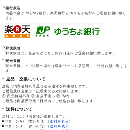
銀行振込
商品代金はPayPay銀行、楽天銀行とゆうちょ銀行へご送金お願い致し
ます。
郵便振替
郵便振替は、当店のゆうちょ銀行口座へご送金お願い致します。
現金書留
現金書留にてご決済の場合は収集ワールド店頭宛にご送付お願い致しま
す。
返品・交換について
当店は消費者権利尊重と法令遵守を約束致します。
ご返品及び交換は下記理由のみ対応致します。
① 商品初期不良 ② 当店手違い ③ 偽物
ご返品は商品受取後 3日以内にご連絡お願い致します。
送料について
送料は下記よりお客様が選択します。
■パターンA (一律200円)
（
送料を表示
）
■パターンB (一律360円)
（
送料を表示
）