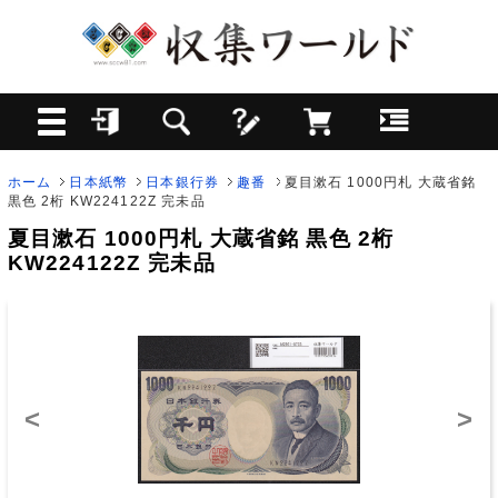
ホーム
日本紙幣
日本銀行券
趣番
夏目漱石 1000円札 大蔵省銘
黒色 2桁 KW224122Z 完未品
夏目漱石 1000円札 大蔵省銘 黒色 2桁
KW224122Z 完未品
<
>