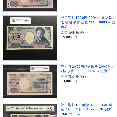
野口英世 1000円 2004年 国立銘
版 後期 早番 黒色 WK000001W 完
未品
会員価格(税別)：
35,000
円
守礼門 2000円記念紙幣 2000年銘
2桁 珍番 FA800000W 未使用
会員価格(税別)：
68,000
円
野口英世 1000円紙幣 2004年 褐
色 2桁 ゾロ目 BG777777P 完未
PMG66EPQ