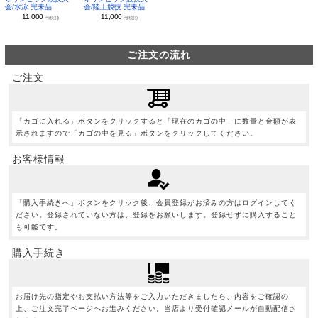
会/水泳 完未品
会/陸上競技 完未品
11,000
11,000
円(税別)
円(税別)
ご注文の流れ
ご注文
「カゴに入れる」ボタンをクリックすると「現在のカゴの中」に数量と金額が表
示されますので「カゴの中を見る」ボタンをクリックしてください。
お客様情報
「購入手続きへ」ボタンをクリック後、会員登録がお済みの方はログインしてく
ださい。登録されていない方は、登録をお願いします。登録せずに購入すること
も可能です。
購入手続き
お届け先の指定やお支払い方法等をご入力いただきましたら、内容をご確認の
上、ご注文完了ページへお進みください。当店より受付確認メールが自動配信さ