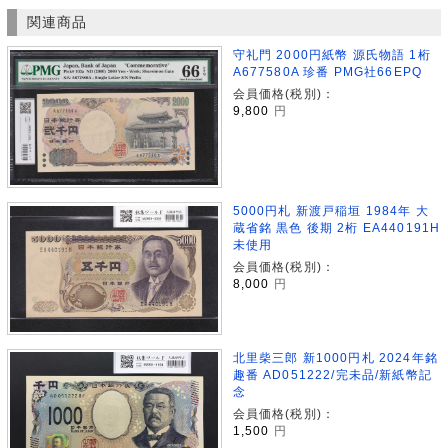
関連商品
守礼門 2000円紙幣 源氏物語 1桁
A677580A 珍番 PMG社66EPQ
会員価格(税別)：
9,800
円
5000円札 新渡戸稲垣 1984年 大
蔵省銘 黒色 後期 2桁 EA440191H
未使用
会員価格(税別)：
8,000
円
北里柴三郎 新1000円札 2024年銘
趣番 AD051222/完未品/新紙幣記
念
会員価格(税別)：
1,500
円