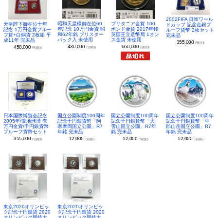
2002FIFA 日韓ワール
昭和天皇様御在位60
ブリタニア金貨 100
天皇陛下御在位十年
ドカップ 記念金銀プ
年記念 10万円金貨 昭
ポンド金貨 2017年銘
記念 1万円金貨プルー
ルーフ貨幣 2枚セット
和62年銘 ブリスター
英国王立造幣局 1オン
フ貨+白銅貨 2枚組 平
完未品
パック入 未使用
ス金貨 未使用
成11年 完未品
355,000
円(税別)
430,000
660,000
458,000
円(税別)
円(税別)
円(税別)
日本国際博覧会記念
国立公園制度100周年
国立公園制度100周年
国立公園制度100周年
2005年/愛地球博 壱
記念千円銀貨幣「阿
記念千円銀貨幣「大
記念千円銀貨幣「中
万円金貨/千円銀貨幣
寒摩周国立公園」R7
雪山国立公園」R7年
部山岳国立公園」R7
プルーフ貨幣セット
年銘 完未品
銘 完未品
年銘 完未品
355,000
12,000
12,000
12,000
円(税別)
円(税別)
円(税別)
円(税別)
東京2020オリンピッ
東京2020オリンピッ
ク記念千円銀貨 2020
ク記念千円銀貨 2020
オリンピック競技大
オリンピック競技大