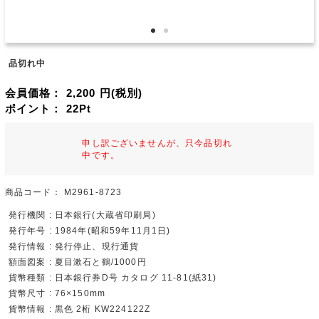
品切れ中
会員価格：
2,200
円(税別)
ポイント：
22
Pt
申し訳ございませんが、只今品切れ
中です。
商品コード：
M2961-8723
発行機関 : 日本銀行(大蔵省印刷局)
発行年号 : 1984年(昭和59年11月1日)
発行情報 : 発行停止、現行通貨
額面図案 : 夏目漱石と鶴/1000円
貨幣種類 : 日本銀行券D号 カタログ 11-81(紙31)
貨幣尺寸 : 76×150mm
貨幣情報 : 黒色 2桁 KW224122Z