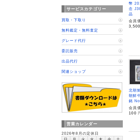
幣 2
念 J3
サービスカテゴリー
品
買取・下取り
会員価
3,50
無料鑑定・無料査定
グレード代行
委託販売
出品代行
関連ショップ
北朝鮮
朝鮮中
銘 No
会員価
100
営業カレンダー
2026年8月の定休日
日
月
火
水
木
金
土