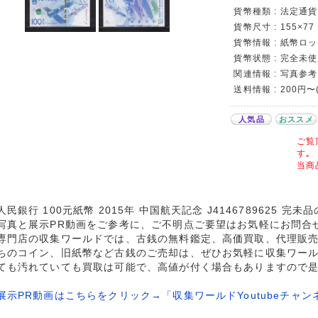
貨幣種類 : 法定通貨
貨幣尺寸 : 155×77
貨幣情報 : 紙幣ロット
貨幣状態 : 完全未使
関連情報 : 写真参考
送料情報 : 200円
人気品
おススメ
ご覧
す｡
当商
人民銀行 100元紙幣 2015年 中国航天記念 J4146789625 完
写真と展示PR動画をご参考に、ご不明点ご要望はお気軽にお問合
専門店の収集ワールドでは、古銭の無料鑑定、高価買取、代理販
ちのコイン、旧紙幣など古銭のご売却は、ぜひお気軽に収集ワー
ても汚れていても買取は可能で、高値が付く場合もありますので
展示PR動画はこちらをクリック→「収集ワールドYoutubeチャン