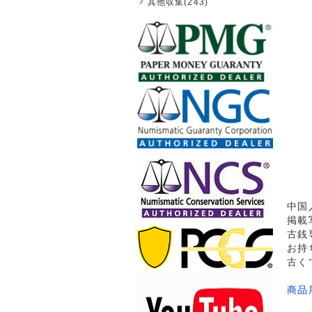
其他収集(243)
中国
掲載
古銭
お持
古く
商品