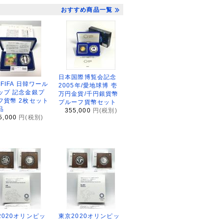
おすすめ商品一覧
日本国際博覧会記念
2FIFA 日韓ワール
2005年/愛地球博 壱
ップ 記念金銀プ
万円金貨/千円銀貨幣
フ貨幣 2枚セット
プルーフ貨幣セット
品
355,000
円(税別)
5,000
円(税別)
2020オリンピッ
東京2020オリンピッ