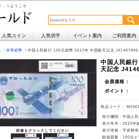
ド」へようこそ
人気コイン
人気切手
イベント案内
ご利用案内
ム
世界紙幣
中国人民銀行 100元紙幣 2015年 中国航天記念 J41467896
中国人民銀行 
天記念 J414
会員価格：
ポイント：
商品コード：
M296
発行機関 : 中国人
発行年号 : 2015年
発行情報 : 宇宙開
画像をクリックしてください
額面図案 : 100