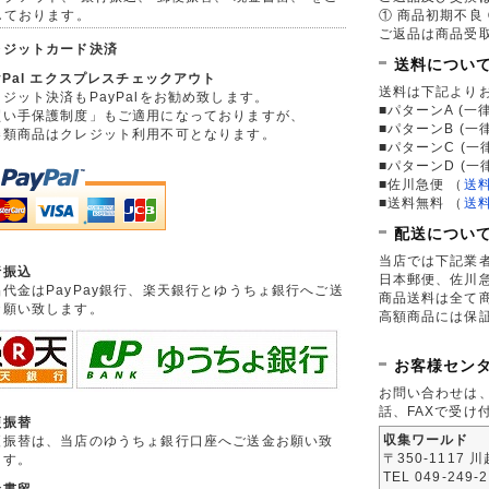
しております。
① 商品初期不良 
ご返品は商品受取
レジットカード決済
送料につい
yPal エクスプレスチェックアウト
送料は下記より
ジット決済もPayPalをお勧め致します。
■パターンA (一律
買い手保護制度」もご適用になっておりますが、
■パターンB (一
券類商品はクレジット利用不可となります。
■パターンC (一
■パターンD (一
■佐川急便
（
送
■送料無料
（
送
配送につい
当店では下記業
行振込
日本郵便、佐川
品代金はPayPay銀行、楽天銀行とゆうちょ銀行へご送
商品送料は全て
お願い致します。
高額商品には保
お客様セン
お問い合わせは
話、FAXで受け
便振替
収集ワールド
便振替は、当店のゆうちょ銀行口座へご送金お願い致
〒350-1117 
ます。
TEL 049-249-
金書留