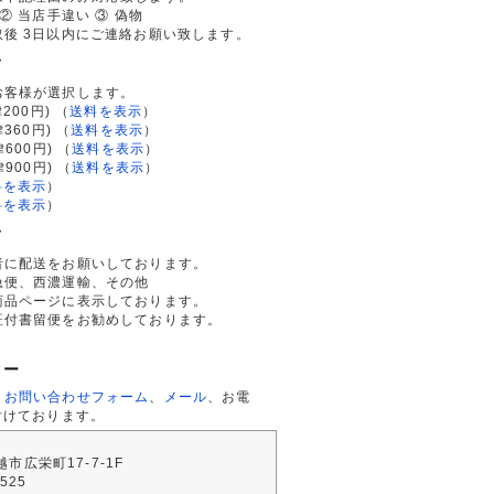
② 当店手違い ③ 偽物
後 3日以内にご連絡お願い致します。
て
お客様が選択します。
200円)
（
送料を表示
）
律360円)
（
送料を表示
）
律600円)
（
送料を表示
）
律900円)
（
送料を表示
）
料を表示
）
料を表示
）
て
者に配送をお願いしております。
急便、西濃運輸、その他
商品ページに表示しております。
証付書留便をお勧めしております。
ター
、
お問い合わせフォーム
、
メール
、お電
付けております。
川越市広栄町17-7-1F
2525