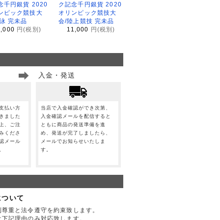
念千円銀貨 2020
ク記念千円銀貨 2020
ンピック競技大
オリンピック競技大
水泳 完未品
会/陸上競技 完未品
1,000
円(税別)
11,000
円(税別)
入金・発送
支払い方
当店で入金確認ができ次第、
きました
入金確認メールを配信すると
上、ご注
ともに商品の発送準備を進
みくださ
め、発送が完了しましたら、
認メール
メールでお知らせいたしま
。
す。
について
利尊重と法令遵守を約束致します。
は下記理由のみ対応致します。