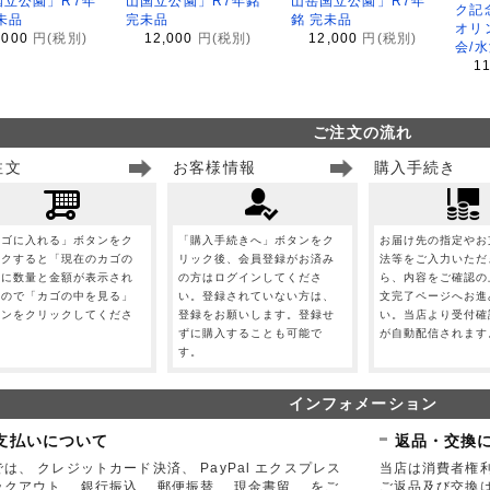
国立公園」R7年
山国立公園」R7年銘
山岳国立公園」R7年
ク記
未品
完未品
銘 完未品
オリ
,000
円(税別)
12,000
円(税別)
12,000
円(税別)
会/
1
ご注文の流れ
注文
お客様情報
購入手続き
カゴに入れる」ボタンをク
「購入手続きへ」ボタンをク
お届け先の指定やお
ックすると「現在のカゴの
リック後、会員登録がお済み
法等をご入力いただ
」に数量と金額が表示され
の方はログインしてくださ
ら、内容をご確認の
すので「カゴの中を見る」
い。登録されていない方は、
文完了ページへお進
タンをクリックしてくださ
登録をお願いします。登録せ
い。当店より受付確
。
ずに購入することも可能で
が自動配信されます
す。
インフォメーション
支払いについて
返品・交換
は、 クレジットカード決済、 PayPal エクスプレス
当店は消費者権
ックアウト、 銀行振込、 郵便振替、 現金書留、 をご
ご返品及び交換