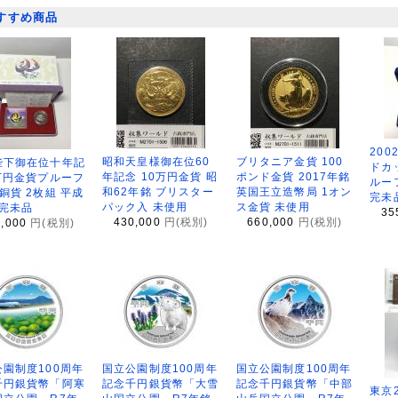
すすめ商品
200
昭和天皇様御在位60
ブリタニア金貨 100
陛下御在位十年記
ドカ
年記念 10万円金貨 昭
ポンド金貨 2017年銘
万円金貨プルーフ
ルー
和62年銘 ブリスター
英国王立造幣局 1オン
銅貨 2枚組 平成
完未
パック入 未使用
ス金貨 未使用
 完未品
35
430,000
円(税別)
660,000
円(税別)
8,000
円(税別)
園制度100周年
国立公園制度100周年
国立公園制度100周年
千円銀貨幣「阿寒
記念千円銀貨幣「大雪
記念千円銀貨幣「中部
東京