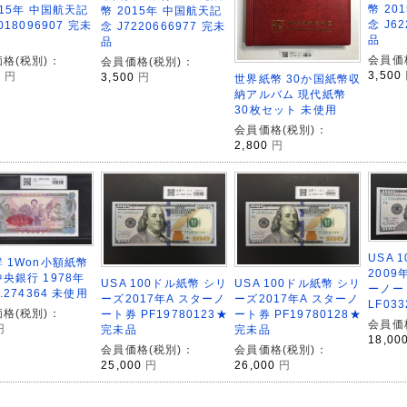
幣 20
015年 中国航天記
幣 2015年 中国航天記
念 J62
018096907 完未
念 J7220666977 完未
品
品
会員価
格(税別)：
会員価格(税別)：
3,500
0
円
3,500
円
世界紙幣 30か国紙幣収
納アルバム 現代紙幣
30枚セット 未使用
会員価格(税別)：
2,800
円
USA 
 1Won小額紙幣
2009
央銀行 1978年
USA 100ドル紙幣 シリ
USA 100ドル紙幣 シリ
ーノー
.274364 未使用
ーズ2017年A スターノ
ーズ2017年A スターノ
LF03
格(税別)：
ート券 PF19780123★
ート券 PF19780128★
会員価
円
完未品
完未品
18,00
会員価格(税別)：
会員価格(税別)：
25,000
円
26,000
円