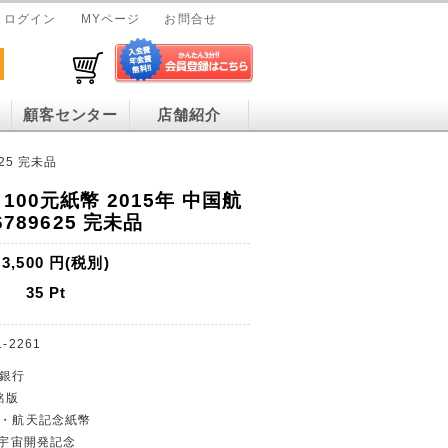
ログイン
MYページ
お問合せ
顧客センター
店舗紹介
25 完未品
100元紙幣 2015年 中国航
6789625 完未品
3,500
円(税別)
35
Pt
1-2261
民銀行
銘版
発・航天記念紙幣
元と宇宙開発記念