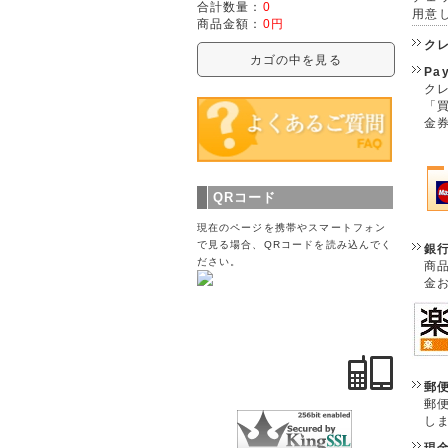
合計数量：
0
用意
商品金額：
0円
ク
カゴの中を見る
Pa
クレ
「
金
QRコード
現在のページを携帯やスマートフォン
で見る場合、QRコードを読み込んでく
銀
ださい。
商
金
郵
郵
し
現