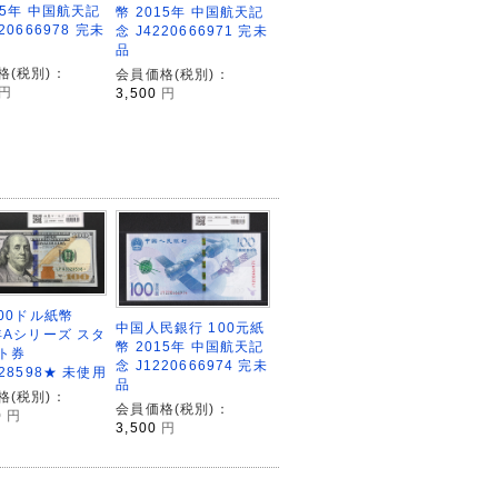
15年 中国航天記
幣 2015年 中国航天記
20666978 完未
念 J4220666971 完未
品
格(税別)：
会員価格(税別)：
円
3,500
円
100ドル紙幣
中国人民銀行 100元紙
年Aシリーズ スタ
幣 2015年 中国航天記
ト券
念 J1220666974 完未
328598★ 未使用
品
格(税別)：
会員価格(税別)：
0
円
3,500
円