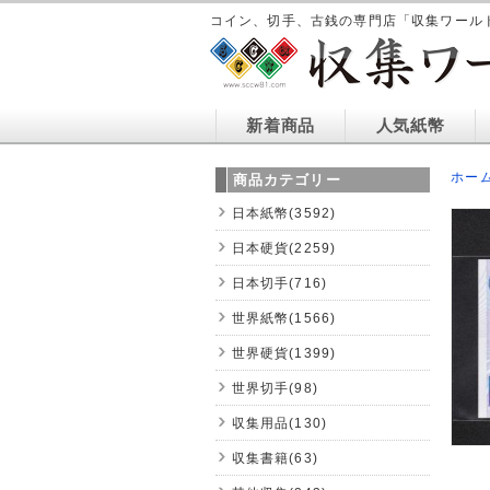
コイン、切手、古銭の専門店「収集ワール
新着商品
人気紙幣
ホー
商品カテゴリー
日本紙幣(3592)
日本硬貨(2259)
日本切手(716)
世界紙幣(1566)
世界硬貨(1399)
世界切手(98)
収集用品(130)
収集書籍(63)