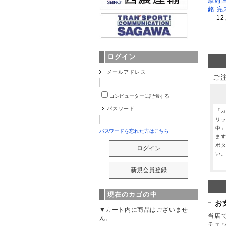
摩周
銘 完
12
ログイン
メールアドレス
ご
コンピューターに記憶する
パスワード
「
リ
中
パスワードを忘れた方はこちら
ま
ボ
い
現在のカゴの中
お
▼カート内に商品はございませ
当店で
ん。
チェ