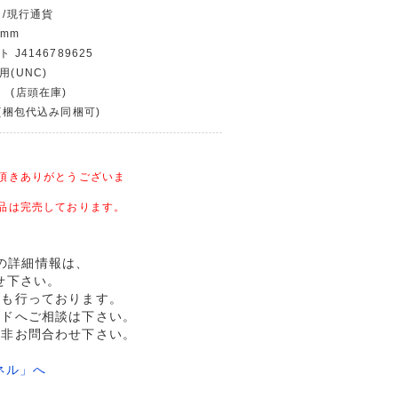
 /現行通貨
 mm
 J4146789625
用(UNC)
 (店頭在庫)
〜(梱包代込み同梱可)
頂きありがとうございま
品は完売しております。
未品の詳細情報は、
せ下さい。
売も行っております。
ルドへご相談は下さい。
是非お問合わせ下さい。
ネル」へ