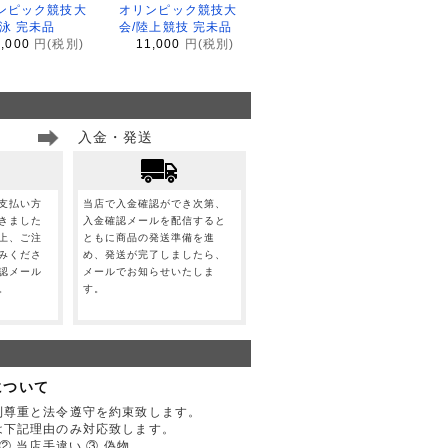
ンピック競技大
オリンピック競技大
水泳 完未品
会/陸上競技 完未品
1,000
円(税別)
11,000
円(税別)
入金・発送
支払い方
当店で入金確認ができ次第、
きました
入金確認メールを配信すると
上、ご注
ともに商品の発送準備を進
みくださ
め、発送が完了しましたら、
認メール
メールでお知らせいたしま
。
す。
について
利尊重と法令遵守を約束致します。
は下記理由のみ対応致します。
② 当店手違い ③ 偽物