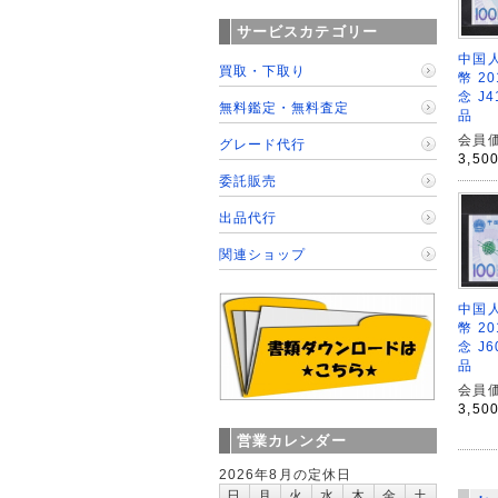
サービスカテゴリー
中国人
買取・下取り
幣 2
念 J4
無料鑑定・無料査定
品
会員価
グレード代行
3,50
委託販売
出品代行
関連ショップ
中国人
幣 2
念 J6
品
会員価
3,50
営業カレンダー
2026年8月の定休日
日
月
火
水
木
金
土