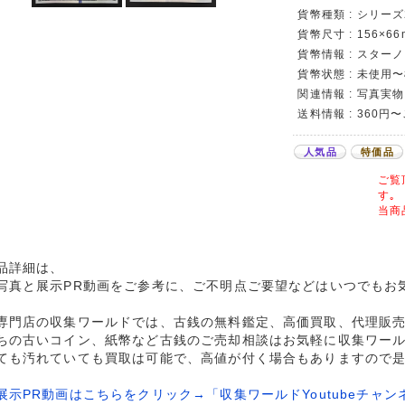
貨幣種類 : シリーズ
貨幣尺寸 : 156×66
貨幣情報 : スターノ
貨幣状態 : 未使用
関連情報 : 写真実物
送料情報 : 360円
人気品
特価品
ご覧
す｡
当商
品詳細は、
写真と展示PR動画をご参考に、ご不明点ご要望などはいつでもお
専門店の収集ワールドでは、古銭の無料鑑定、高価買取、代理販
ちの古いコイン、紙幣など古銭のご売却相談はお気軽に収集ワー
ても汚れていても買取は可能で、高値が付く場合もありますので
展示PR動画はこちらをクリック→「収集ワールドYoutubeチャン