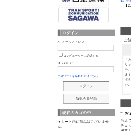
銘 完
12
ログイン
ご
メールアドレス
コンピューターに記憶する
「
パスワード
リ
中
ま
パスワードを忘れた方はこちら
ボ
い
現在のカゴの中
お
当店で
▼カート内に商品はございませ
チェ
ん。
用意