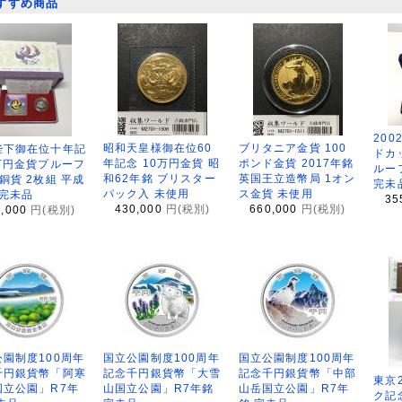
すすめ商品
200
昭和天皇様御在位60
ブリタニア金貨 100
陛下御在位十年記
ドカ
年記念 10万円金貨 昭
ポンド金貨 2017年銘
万円金貨プルーフ
ルー
和62年銘 ブリスター
英国王立造幣局 1オン
銅貨 2枚組 平成
完未
パック入 未使用
ス金貨 未使用
 完未品
35
430,000
円(税別)
660,000
円(税別)
8,000
円(税別)
園制度100周年
国立公園制度100周年
国立公園制度100周年
千円銀貨幣「阿寒
記念千円銀貨幣「大雪
記念千円銀貨幣「中部
東京
国立公園」R7年
山国立公園」R7年銘
山岳国立公園」R7年
ク記