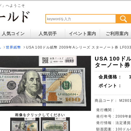
ド」へようこそ
人気コイン
人気切手
イベント案内
ご利用案内
ム
世界紙幣
USA 100ドル紙幣 2009年Aシリーズ スターノート券 LF03
USA 100ド
ターノート券 L
会員価格：
ポイント：
商品コード：
M280
発行機関 :
画像をクリックしてください
発行年号 : 2009
発行情報 : 法定通
額面図案 : 100