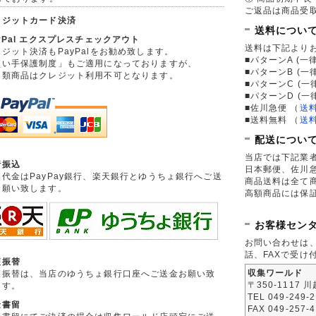
ご返品は商品受取
レジットカード決済
送料につい
yPal エクスプレスチェックアウト
送料は下記より
ジット決済もPayPalをお勧め致します。
■パターンA (一律
買い手保護制度」もご適用になっておりますが、
■パターンB (一
券類商品はクレジット利用不可となります。
■パターンC (一
■パターンD (一
■佐川急便
（
送
■送料無料
（
送
配送につい
当店では下記業
行振込
日本郵便、佐川
品代金はPayPay銀行、楽天銀行とゆうちょ銀行へご送
商品送料は全て
お願い致します。
高額商品には保
お客様セン
お問い合わせは
話、FAXで受け
便振替
収集ワールド
便振替は、当店のゆうちょ銀行口座へご送金お願い致
〒350-1117 
ます。
TEL 049-249-
金書留
FAX 049-257-