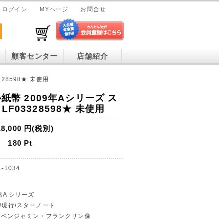
ログイン
MYページ
お問合せ
顧客センター
店舗紹介
328598★ 未使用
ル紙幣 2009年Aシリーズ ス
F03328598★ 未使用
18,000
円(税別)
180
Pt
1-1034
年銘A シリーズ
貨/現行/スターノート
ドル/ベンジャミン・フランクリン像