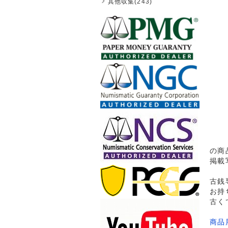
其他収集(243)
の商
掲載
古銭
お持
古く
商品