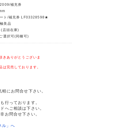
2009/補充券
mm
ート/補充券 LF03328598★
〜極美品
 (店頭在庫)
〜ご選択可(同梱可)
頂きありがとうございま
品は完売しております。
気軽にお問合せ下さい。
売も行っております。
ルドへご相談は下さい。
是非お問合せ下さい。
ネル」へ