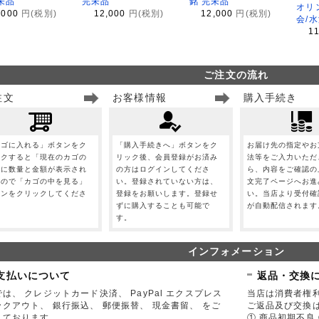
未品
完未品
銘 完未品
オリ
,000
円(税別)
12,000
円(税別)
12,000
円(税別)
会/
1
ご注文の流れ
注文
お客様情報
購入手続き
カゴに入れる」ボタンをク
「購入手続きへ」ボタンをク
お届け先の指定やお
ックすると「現在のカゴの
リック後、会員登録がお済み
法等をご入力いただ
」に数量と金額が表示され
の方はログインしてくださ
ら、内容をご確認の
すので「カゴの中を見る」
い。登録されていない方は、
文完了ページへお進
タンをクリックしてくださ
登録をお願いします。登録せ
い。当店より受付確
。
ずに購入することも可能で
が自動配信されます
す。
インフォメーション
支払いについて
返品・交換
は、 クレジットカード決済、 PayPal エクスプレス
当店は消費者権
ックアウト、 銀行振込、 郵便振替、 現金書留、 をご
ご返品及び交換
しております。
① 商品初期不良 