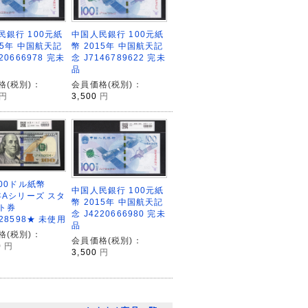
中国人民銀行 100元紙
民銀行 100元紙
幣 2015年 中国航天記
15年 中国航天記
念 J7146789622 完未
20666978 完未
品
会員価格(税別)：
格(税別)：
3,500
円
円
100ドル紙幣
中国人民銀行 100元紙
年Aシリーズ スタ
幣 2015年 中国航天記
ト券
念 J4220666980 完未
328598★ 未使用
品
格(税別)：
会員価格(税別)：
0
円
3,500
円