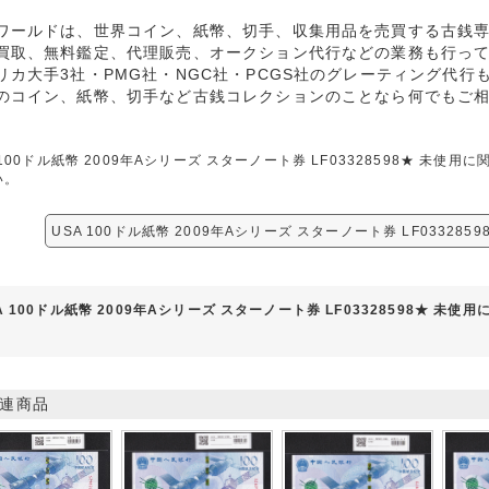
ワールドは、世界コイン、紙幣、切手、収集用品を売買する古銭
買取、無料鑑定、代理販売、オークション代行などの業務も行っ
リカ大手3社・PMG社・NGC社・PCGS社のグレーティング代行
のコイン、紙幣、切手など古銭コレクションのことなら何でもご
 100ドル紙幣 2009年Aシリーズ スターノート券 LF03328598★ 未
い。
USA 100ドル紙幣 2009年Aシリーズ スターノート券 LF03328
A 100ドル紙幣 2009年Aシリーズ スターノート券 LF03328598★ 未
連商品