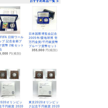
おすすめ商品一覧
日本国際博覧会記念
2FIFA 日韓ワール
2005年/愛地球博 壱
ップ 記念金銀プ
万円金貨/千円銀貨幣
フ貨幣 2枚セット
プルーフ貨幣セット
品
355,000
円(税別)
5,000
円(税別)
2020オリンピッ
東京2020オリンピッ
念千円銀貨 2020
ク記念千円銀貨 2020