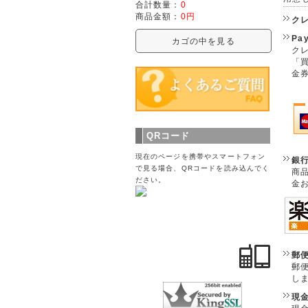
合計数量：
0
商品金額：
0円
ク
Pa
カゴの中を見る
クレ
「
金
QRコード
現在のページを携帯やスマートフォン
銀
で見る場合、QRコードを読み込んでく
商
ださい。
金
郵
郵
し
現