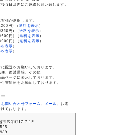
後 3日以内にご連絡お願い致します。
て
お客様が選択します。
200円)
（
送料を表示
）
律360円)
（
送料を表示
）
律600円)
（
送料を表示
）
律900円)
（
送料を表示
）
料を表示
）
料を表示
）
て
者に配送をお願いしております。
急便、西濃運輸、その他
商品ページに表示しております。
証付書留便をお勧めしております。
ター
、
お問い合わせフォーム
、
メール
、お電
付けております。
川越市広栄町17-7-1F
2525
4989