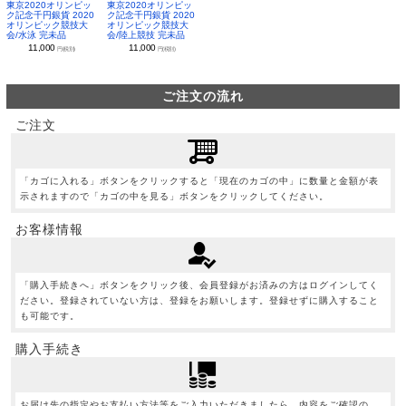
東京2020オリンピッ
東京2020オリンピッ
ク記念千円銀貨 2020
ク記念千円銀貨 2020
オリンピック競技大
オリンピック競技大
会/水泳 完未品
会/陸上競技 完未品
11,000
11,000
円(税別)
円(税別)
ご注文の流れ
ご注文
「カゴに入れる」ボタンをクリックすると「現在のカゴの中」に数量と金額が表
示されますので「カゴの中を見る」ボタンをクリックしてください。
お客様情報
「購入手続きへ」ボタンをクリック後、会員登録がお済みの方はログインしてく
ださい。登録されていない方は、登録をお願いします。登録せずに購入すること
も可能です。
購入手続き
お届け先の指定やお支払い方法等をご入力いただきましたら、内容をご確認の