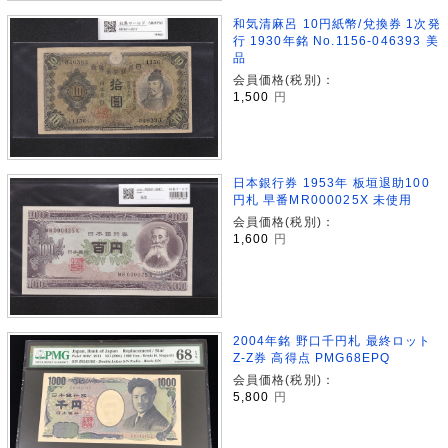
和気清麻呂 10円紙幣/兌換券 1次発
行 1930年銘 No.1156-046393 美
品
会員価格(税別)：
1,500
円
日本銀行券 1953年 板垣退助100
円札 早番MR000025X 未使用
会員価格(税別)：
1,600
円
2004年銘 野口千円札 最終ロット
Z-Z券 高得点 PMG68EPQ
会員価格(税別)：
5,800
円