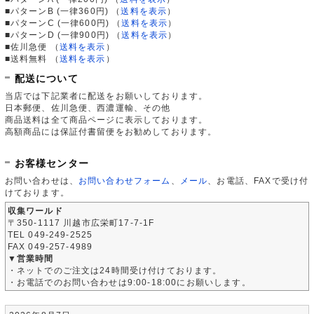
■パターンB (一律360円)
（
送料を表示
）
■パターンC (一律600円)
（
送料を表示
）
■パターンD (一律900円)
（
送料を表示
）
■佐川急便
（
送料を表示
）
■送料無料
（
送料を表示
）
配送について
当店では下記業者に配送をお願いしております。
日本郵便、佐川急便、西濃運輸、その他
商品送料は全て商品ページに表示しております。
高額商品には保証付書留便をお勧めしております。
お客様センター
お問い合わせは、
お問い合わせフォーム
、
メール
、お電話、FAXで受け付
けております。
収集ワールド
〒350-1117 川越市広栄町17-7-1F
TEL 049-249-2525
FAX 049-257-4989
▼営業時間
・ネットでのご注文は24時間受け付けております。
・お電話でのお問い合わせは9:00-18:00にお願いします。