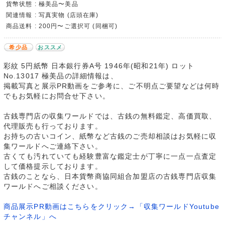
貨幣状態 : 極美品〜美品
関連情報 : 写真実物 (店頭在庫)
商品送料 : 200円〜ご選択可 (同梱可)
希少品
おススメ
彩紋 5円紙幣 日本銀行券A号 1946年(昭和21年) ロット
No.13017 極美品の詳細情報は、
掲載写真と展示PR動画をご参考に、ご不明点ご要望などは何時
でもお気軽にお問合せ下さい。
古銭専門店の収集ワールドでは、古銭の無料鑑定、高価買取、
代理販売も行っております。
お持ちの古いコイン、紙幣など古銭のご売却相談はお気軽に収
集ワールドへご連絡下さい。
古くても汚れていても経験豊富な鑑定士が丁寧に一点一点査定
して価格提示しております。
古銭のことなら、日本貨幣商協同組合加盟店の古銭専門店収集
ワールドへご相談ください。
商品展示PR動画はこちらをクリック→「収集ワールドYoutube
チャンネル」へ