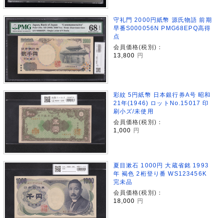
守礼門 2000円紙幣 源氏物語 前期
早番S000056N PMG68EPQ高得
点
会員価格(税別)：
13,800
円
彩紋 5円紙幣 日本銀行券A号 昭和
21年(1946) ロットNo.15017 印
刷小ズ/未使用
会員価格(税別)：
1,000
円
夏目漱石 1000円 大蔵省銘 1993
年 褐色 2桁登り番 WS123456K
完未品
会員価格(税別)：
18,000
円