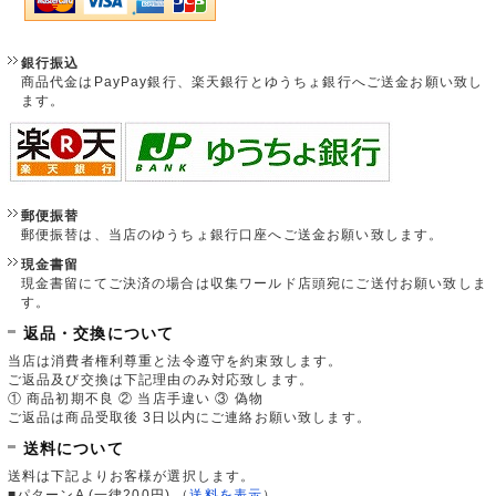
銀行振込
商品代金はPayPay銀行、楽天銀行とゆうちょ銀行へご送金お願い致し
ます。
郵便振替
郵便振替は、当店のゆうちょ銀行口座へご送金お願い致します。
現金書留
現金書留にてご決済の場合は収集ワールド店頭宛にご送付お願い致しま
す。
返品・交換について
当店は消費者権利尊重と法令遵守を約束致します。
ご返品及び交換は下記理由のみ対応致します。
① 商品初期不良 ② 当店手違い ③ 偽物
ご返品は商品受取後 3日以内にご連絡お願い致します。
送料について
送料は下記よりお客様が選択します。
■パターンA (一律200円)
（
送料を表示
）