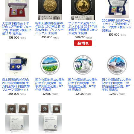
2002FIFA 日韓ワール
昭和天皇様御在位60
ブリタニア金貨 100
天皇陛下御在位十年
ドカップ 記念金銀プ
年記念 10万円金貨 昭
ポンド金貨 2017年銘
記念 1万円金貨プルー
ルーフ貨幣 2枚セット
和62年銘 ブリスター
英国王立造幣局 1オン
フ貨+白銅貨 2枚組 平
完未品
パック入 未使用
ス金貨 未使用
成11年 完未品
355,000
円(税別)
430,000
660,000
458,000
円(税別)
円(税別)
円(税別)
日本国際博覧会記念
国立公園制度100周年
国立公園制度100周年
国立公園制度100周年
2005年/愛地球博 壱
記念千円銀貨幣「阿
記念千円銀貨幣「大
記念千円銀貨幣「中
万円金貨/千円銀貨幣
寒摩周国立公園」R7
雪山国立公園」R7年
部山岳国立公園」R7
プルーフ貨幣セット
年銘 完未品
銘 完未品
年銘 完未品
355,000
12,000
12,000
12,000
円(税別)
円(税別)
円(税別)
円(税別)