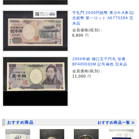
守礼門 2000円紙幣 希少A-A券/記
念紙幣 第一ロット A677539A 完
未品
会員価格(税別)：
6,800
円
2004年銘 樋口五千円札 珍番
BF400000M 記号褐色 完未品
会員価格(税別)：
11,000
円
おすすめ商品
おすすめ商品一覧