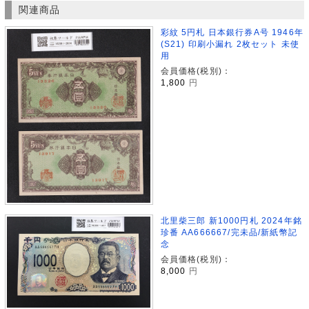
関連商品
彩紋 5円札 日本銀行券A号 1946年
(S21) 印刷小漏れ 2枚セット 未使
用
会員価格(税別)：
1,800
円
北里柴三郎 新1000円札 2024年銘
珍番 AA666667/完未品/新紙幣記
念
会員価格(税別)：
8,000
円