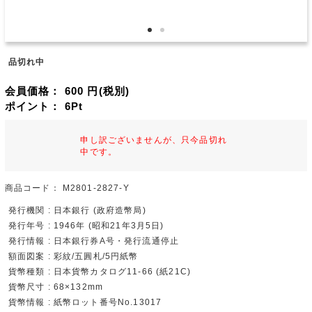
品切れ中
会員価格：
600
円(税別)
ポイント：
6
Pt
申し訳ございませんが、只今品切れ
中です。
商品コード：
M2801-2827-Y
発行機関 : 日本銀行 (政府造幣局)
発行年号 : 1946年 (昭和21年3月5日)
発行情報 : 日本銀行券A号・発行流通停止
額面図案 : 彩紋/五圓札/5円紙幣
貨幣種類 : 日本貨幣カタログ11-66 (紙21C)
貨幣尺寸 : 68×132mm
貨幣情報 : 紙幣ロット番号No.13017