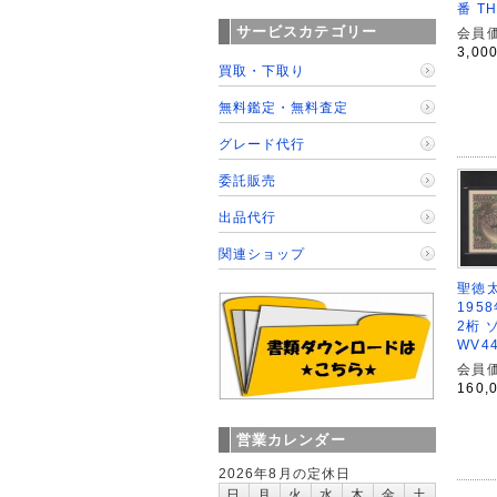
番 T
サービスカテゴリー
会員価
3,00
買取・下取り
無料鑑定・無料査定
グレード代行
委託販売
出品代行
関連ショップ
聖徳太
195
2桁 
WV4
会員価
160,
営業カレンダー
2026年8月の定休日
日
月
火
水
木
金
土