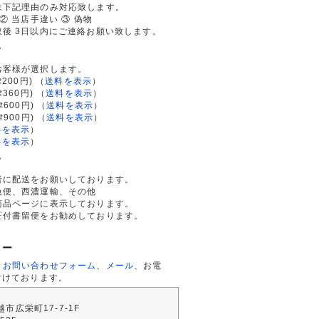
は下記理由のみ対応致します。
② 当店手違い ③ 偽物
後 3日以内にご連絡お願い致します。
て
お客様が選択します。
200円)
（
送料を表示
）
律360円)
（
送料を表示
）
律600円)
（
送料を表示
）
律900円)
（
送料を表示
）
料を表示
）
料を表示
）
て
者に配送をお願いしております。
急便、西濃運輸、その他
商品ページに表示しております。
証付書留便をお勧めしております。
ター
、
お問い合わせフォーム
、
メール
、お電
付けております。
川越市広栄町17-7-1F