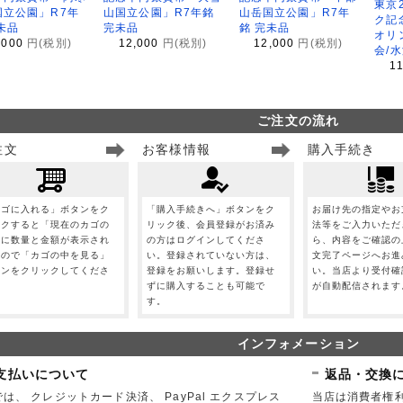
東京
国立公園」R7年
山国立公園」R7年銘
山岳国立公園」R7年
ク記
未品
完未品
銘 完未品
オリ
,000
円(税別)
12,000
円(税別)
12,000
円(税別)
会/
1
ご注文の流れ
注文
お客様情報
購入手続き
カゴに入れる」ボタンをク
「購入手続きへ」ボタンをク
お届け先の指定やお
ックすると「現在のカゴの
リック後、会員登録がお済み
法等をご入力いただ
」に数量と金額が表示され
の方はログインしてくださ
ら、内容をご確認の
すので「カゴの中を見る」
い。登録されていない方は、
文完了ページへお進
タンをクリックしてくださ
登録をお願いします。登録せ
い。当店より受付確
。
ずに購入することも可能で
が自動配信されます
す。
インフォメーション
支払いについて
返品・交換
は、 クレジットカード決済、 PayPal エクスプレス
当店は消費者権