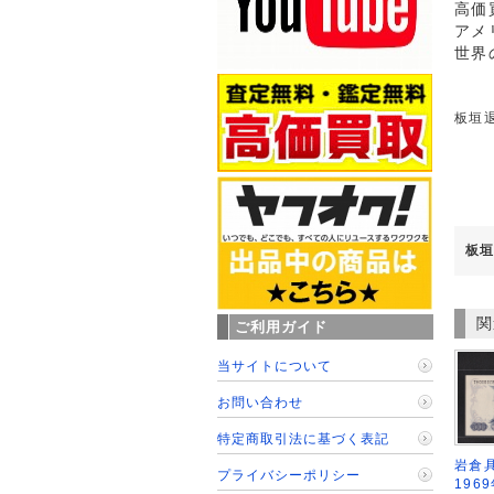
高価
アメ
世界
板垣退
板垣
関
ご利用ガイド
当サイトについて
お問い合わせ
特定商取引法に基づく表記
岩倉具
プライバシーポリシー
196