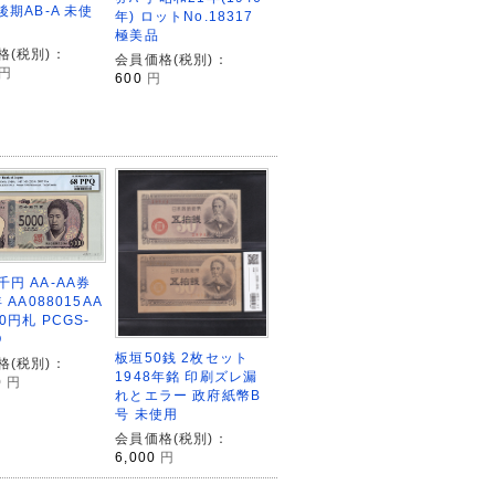
後期AB-A 未使
年) ロットNo.18317
極美品
格(税別)：
会員価格(税別)：
円
600
円
円 AA-AA券
 AA088015AA
00円札 PCGS-
Q
板垣50銭 2枚セット
格(税別)：
1948年銘 印刷ズレ漏
0
円
れとエラー 政府紙幣B
号 未使用
会員価格(税別)：
6,000
円