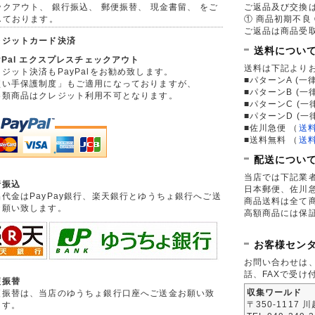
ックアウト、 銀行振込、 郵便振替、 現金書留、 をご
ご返品及び交換
しております。
① 商品初期不良 
ご返品は商品受取
レジットカード決済
送料につい
yPal エクスプレスチェックアウト
送料は下記より
ジット決済もPayPalをお勧め致します。
■パターンA (一律
買い手保護制度」もご適用になっておりますが、
■パターンB (一
券類商品はクレジット利用不可となります。
■パターンC (一
■パターンD (一
■佐川急便
（
送
■送料無料
（
送
配送につい
当店では下記業
行振込
日本郵便、佐川
品代金はPayPay銀行、楽天銀行とゆうちょ銀行へご送
商品送料は全て
お願い致します。
高額商品には保
お客様セン
お問い合わせは
話、FAXで受け
便振替
収集ワールド
便振替は、当店のゆうちょ銀行口座へご送金お願い致
〒350-1117 
ます。