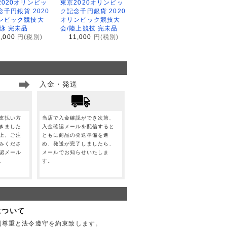
2020オリンピッ
東京2020オリンピッ
念千円銀貨 2020
ク記念千円銀貨 2020
ンピック競技大
オリンピック競技大
水泳 完未品
会/陸上競技 完未品
1,000
円(税別)
11,000
円(税別)
入金・発送
支払い方
当店で入金確認ができ次第、
きました
入金確認メールを配信すると
上、ご注
ともに商品の発送準備を進
みくださ
め、発送が完了しましたら、
認メール
メールでお知らせいたしま
。
す。
について
利尊重と法令遵守を約束致します。