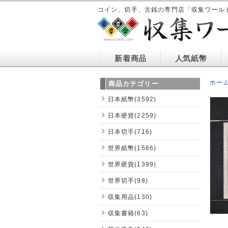
コイン、切手、古銭の専門店「収集ワール
新着商品
人気紙幣
ホー
商品カテゴリー
日本紙幣(3592)
日本硬貨(2259)
日本切手(716)
世界紙幣(1566)
世界硬貨(1399)
世界切手(98)
収集用品(130)
収集書籍(63)