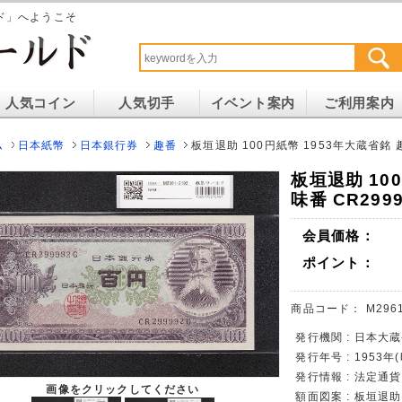
ド」へようこそ
人気コイン
人気切手
イベント案内
ご利用案内
ム
日本紙幣
日本銀行券
趣番
板垣退助 100円紙幣 1953年大蔵省銘 趣
板垣退助 10
味番 CR299
会員価格：
ポイント：
商品コード：
M296
発行機関 : 日本大
発行年号 : 1953年
発行情報 : 法定通
画像をクリックしてください
額面図案 : 板垣退