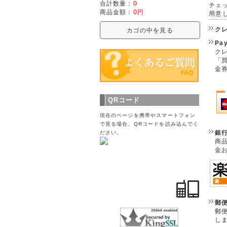
合計数量：
0
チェ
商品金額：
0円
用意
ク
カゴの中を見る
Pa
クレ
「
金
QRコード
現在のページを携帯やスマートフォン
で見る場合、QRコードを読み込んでく
銀
ださい。
商
金
郵
郵
し