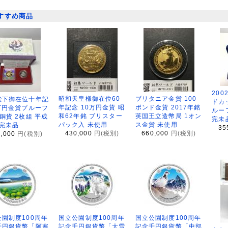
すすめ商品
200
昭和天皇様御在位60
ブリタニア金貨 100
陛下御在位十年記
ドカ
年記念 10万円金貨 昭
ポンド金貨 2017年銘
万円金貨プルーフ
ルー
和62年銘 ブリスター
英国王立造幣局 1オン
銅貨 2枚組 平成
完未
パック入 未使用
ス金貨 未使用
 完未品
35
430,000
円(税別)
660,000
円(税別)
8,000
円(税別)
園制度100周年
国立公園制度100周年
国立公園制度100周年
千円銀貨幣「阿寒
記念千円銀貨幣「大雪
記念千円銀貨幣「中部