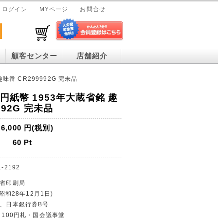
ログイン
MYページ
お問合せ
顧客センター
店舗紹介
味番 CR299992G 完未品
0円紙幣 1953年大蔵省銘 趣
992G 完未品
6,000
円(税別)
60
Pt
1-2192
蔵省印刷局
(昭和28年12月1日)
貨、日本銀行券B号
助 100円札・国会議事堂