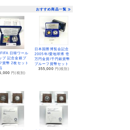
おすすめ商品一覧
日本国際博覧会記念
2FIFA 日韓ワール
2005年/愛地球博 壱
ップ 記念金銀プ
万円金貨/千円銀貨幣
フ貨幣 2枚セット
プルーフ貨幣セット
品
355,000
円(税別)
5,000
円(税別)