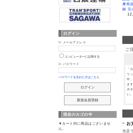
摩周
銘 完
12
ログイン
メールアドレス
ご
コンピューターに記憶する
パスワード
「
リ
パスワードを忘れた方はこちら
中
ま
ボ
い
現在のカゴの中
お
▼カート内に商品はございませ
ん。
当店で