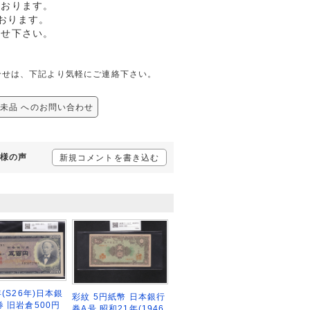
ております。
おります。
任せ下さい。
ての問合せは、下記より気軽にご連絡下さい。
 完未品 へのお問い合わせ
客様の声
新規コメントを書き込む
年(S26年)日本銀
彩紋 5円紙幣 日本銀行
券 旧岩倉500円
券A号 昭和21年(1946