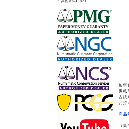
其他収集(243)
板垣
掲載
古銭
お持
商品
収集