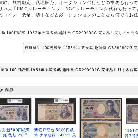
買取、無料鑑定、代理販売、オークション代行などの業務も行っ
リカ大手PMGグレーティング・NGCグレーティング代行も行って
のコイン、紙幣、切手など古銭コレクションのことなら何でもお
助 100円紙幣 1953年大蔵省銘 趣味番 CR299992G 完未品に関し
板垣退助 100円紙幣 1953年大蔵省銘 趣味番 CR299992G
退助 100円紙幣 1953年大蔵省銘 趣味番 CR299992G 完未品に対するお
連商品
視 新500円紙幣
新渡戸稲造 5000円紙
1951
9年銘 後期 2桁早
幣 大蔵省銘 1984年 黒
行B号