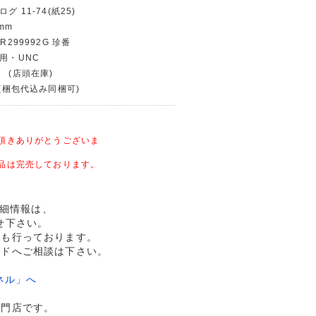
グ 11-74(紙25)
mm
R299992G 珍番
使用・UNC
 (店頭在庫)
〜(梱包代込み同梱可)
頂きありがとうございま
品は完売しております。
の詳細情報は、
せ下さい。
売も行っております。
ルドへご相談は下さい。
ネル」へ
専門店です。