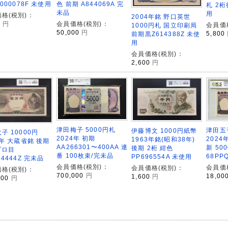
H000078F 未使用
色 前期 A844069A 完
札 2桁
未品
用
格(税別)：
2004年銘 野口英世
0
円
会員価格(税別)：
会員価
1000円札 国立印刷局
50,000
円
5,800
前期黒Z614388Z 未使
用
会員価格(税別)：
2,600
円
津田梅子 5000円札
津田五千
伊藤博文 1000円紙幣
子 10000円
2024年 初期
2024年
1963年銘(昭和38年)
8年 大蔵省銘 後期
AA266301〜400AA 連
新 50
後期 2桁 紺色
ゾロ目
番 100枚束/完未品
68PP
PP696554A 未使用
44444Z 完未品
会員価格(税別)：
会員価
会員価格(税別)：
格(税別)：
700,000
円
18,00
1,600
円
000
円