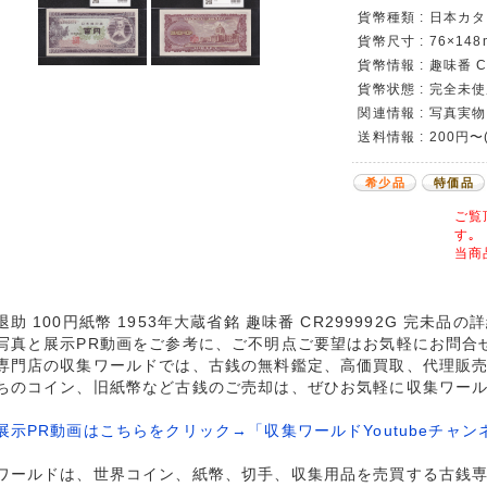
貨幣種類 : 日本カタロ
貨幣尺寸 : 76×148
貨幣情報 : 趣味番 C
貨幣状態 : 完全未
関連情報 : 写真実物
送料情報 : 200円
希少品
特価品
ご覧
す｡
当商
退助 100円紙幣 1953年大蔵省銘 趣味番 CR299992G 完未品
写真と展示PR動画をご参考に、ご不明点ご要望はお気軽にお問合
専門店の収集ワールドでは、古銭の無料鑑定、高価買取、代理販
ちのコイン、旧紙幣など古銭のご売却は、ぜひお気軽に収集ワー
展示PR動画はこちらをクリック→「収集ワールドYoutubeチャン
ワールドは、世界コイン、紙幣、切手、収集用品を売買する古銭