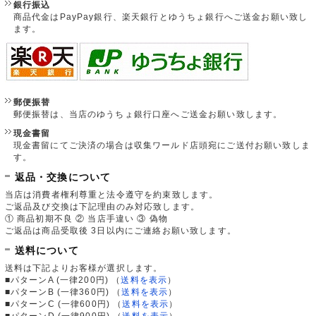
銀行振込
商品代金はPayPay銀行、楽天銀行とゆうちょ銀行へご送金お願い致し
ます。
郵便振替
郵便振替は、当店のゆうちょ銀行口座へご送金お願い致します。
現金書留
現金書留にてご決済の場合は収集ワールド店頭宛にご送付お願い致しま
す。
返品・交換について
当店は消費者権利尊重と法令遵守を約束致します。
ご返品及び交換は下記理由のみ対応致します。
① 商品初期不良 ② 当店手違い ③ 偽物
ご返品は商品受取後 3日以内にご連絡お願い致します。
送料について
送料は下記よりお客様が選択します。
■パターンA (一律200円)
（
送料を表示
）
■パターンB (一律360円)
（
送料を表示
）
■パターンC (一律600円)
（
送料を表示
）
■パターンD (一律900円)
（
送料を表示
）