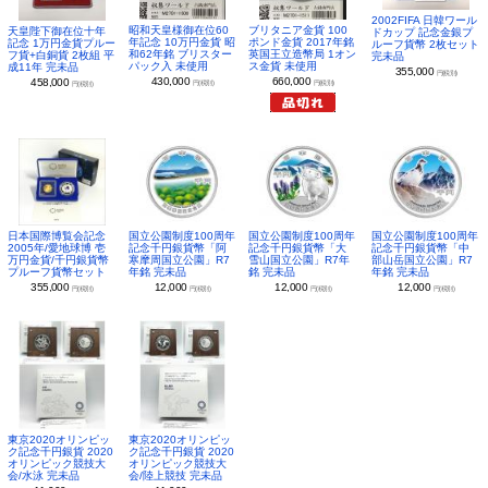
2002FIFA 日韓ワール
昭和天皇様御在位60
ブリタニア金貨 100
天皇陛下御在位十年
ドカップ 記念金銀プ
年記念 10万円金貨 昭
ポンド金貨 2017年銘
記念 1万円金貨プルー
ルーフ貨幣 2枚セット
和62年銘 ブリスター
英国王立造幣局 1オン
フ貨+白銅貨 2枚組 平
完未品
パック入 未使用
ス金貨 未使用
成11年 完未品
355,000
円(税別)
430,000
660,000
458,000
円(税別)
円(税別)
円(税別)
日本国際博覧会記念
国立公園制度100周年
国立公園制度100周年
国立公園制度100周年
2005年/愛地球博 壱
記念千円銀貨幣「阿
記念千円銀貨幣「大
記念千円銀貨幣「中
万円金貨/千円銀貨幣
寒摩周国立公園」R7
雪山国立公園」R7年
部山岳国立公園」R7
プルーフ貨幣セット
年銘 完未品
銘 完未品
年銘 完未品
355,000
12,000
12,000
12,000
円(税別)
円(税別)
円(税別)
円(税別)
東京2020オリンピッ
東京2020オリンピッ
ク記念千円銀貨 2020
ク記念千円銀貨 2020
オリンピック競技大
オリンピック競技大
会/水泳 完未品
会/陸上競技 完未品