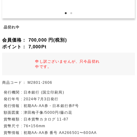
品切れ中
会員価格：
700,000
円(税別)
ポイント：
7,000
Pt
申し訳ございませんが、只今品切れ
中です。
商品コード：
M2801-2606
発行機関 : 日本銀行 (国立印刷局)
発行年号 : 2024年7月3日発行
発行情報 : 初期AA-AA券・日本銀行券F号
額面図案 : 津田梅子像/5000円/藤の花
貨幣種類 : 日本貨幣カタログ 11-87
貨幣尺寸 : 76×156mm
貨幣情報 : 初期AA-AA券 番号 AA266501〜600AA