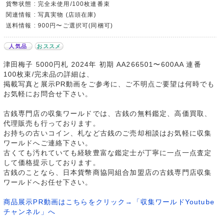
貨幣状態 : 完全未使用/100枚連番束
関連情報 : 写真実物 (店頭在庫)
送料情報 : 900円〜ご選択可(同梱可)
人気品
おススメ
津田梅子 5000円札 2024年 初期 AA266501〜600AA 連番
100枚束/完未品の詳細は、
掲載写真と展示PR動画をご参考に、ご不明点ご要望は何時でも
お気軽にお問合せ下さい。
古銭専門店の収集ワールドでは、古銭の無料鑑定、高価買取、
代理販売も行っております。
お持ちの古いコイン、札など古銭のご売却相談はお気軽に収集
ワールドへご連絡下さい。
古くても汚れていても経験豊富な鑑定士が丁寧に一点一点査定
して価格提示しております。
古銭のことなら、日本貨幣商協同組合加盟店の古銭専門店収集
ワールドへお任せ下さい。
商品展示PR動画はこちらをクリック→「収集ワールドYoutube
チャンネル」へ