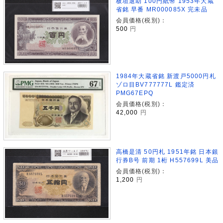
板垣退助 100円紙幣 1953年大蔵
省銘 早番 MR000085X 完未品
会員価格(税別)：
500
円
1984年大蔵省銘 新渡戸5000円札
ゾロ目BV777777L 鑑定済
PMG67EPQ
会員価格(税別)：
42,000
円
高橋是清 50円札 1951年銘 日本銀
行券B号 前期 1桁 H557699L 美品
会員価格(税別)：
1,200
円