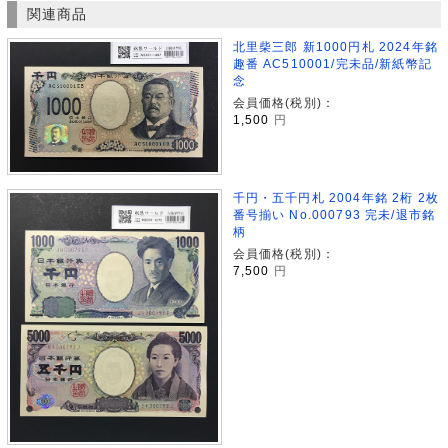
関連商品
北里柴三郎 新1000円札 2024年銘
趣番 AC510001/完未品/新紙幣記
念
会員価格(税別)：
1,500
円
千円・五千円札 2004年銘 2桁 2枚
番号揃い No.000793 完未/退市銘
柄
会員価格(税別)：
7,500
円