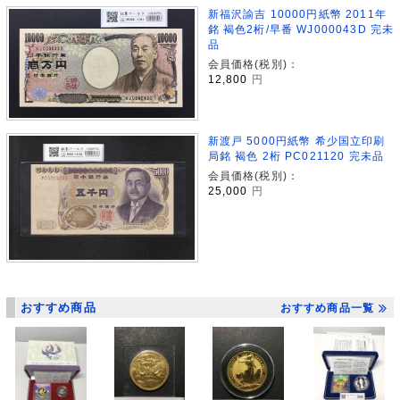
新福沢諭吉 10000円紙幣 2011年
銘 褐色2桁/早番 WJ000043D 完未
品
会員価格(税別)：
12,800
円
新渡戸 5000円紙幣 希少国立印刷
局銘 褐色 2桁 PC021120 完未品
会員価格(税別)：
25,000
円
おすすめ商品
おすすめ商品一覧