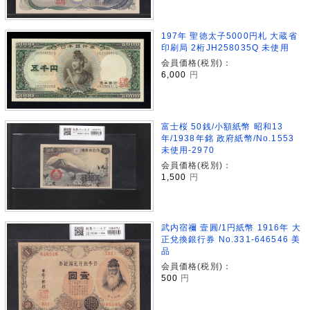
197年 聖徳太子5000円札 大蔵省
印刷局 2桁JH258035Q 未使用
会員価格(税別)：
6,000
円
富士桜 50銭/小額紙幣 昭和13
年/1938年銘 政府紙幣/No.1553
未使用-2970
会員価格(税別)：
1,500
円
武内宿禰 壹圓/1円紙幣 1916年 大
正兌換銀行券 No.331-646546 美
品
会員価格(税別)：
500
円