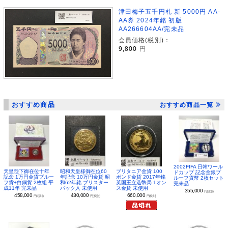
津田梅子五千円札 新 5000円 AA-
AA券 2024年銘 初版
AA266604AA/完未品
会員価格(税別)：
9,800
円
おすすめ商品
おすすめ商品一覧
2002FIFA 日韓ワール
昭和天皇様御在位60
ブリタニア金貨 100
天皇陛下御在位十年
ドカップ 記念金銀プ
年記念 10万円金貨 昭
ポンド金貨 2017年銘
記念 1万円金貨プルー
ルーフ貨幣 2枚セット
和62年銘 ブリスター
英国王立造幣局 1オン
フ貨+白銅貨 2枚組 平
完未品
パック入 未使用
ス金貨 未使用
成11年 完未品
355,000
円(税別)
430,000
660,000
458,000
円(税別)
円(税別)
円(税別)