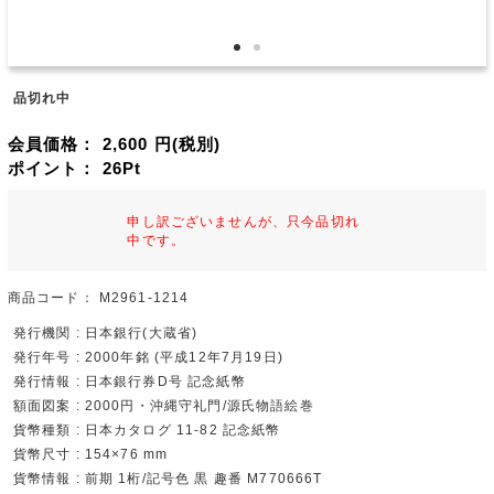
品切れ中
会員価格：
2,600
円(税別)
ポイント：
26
Pt
申し訳ございませんが、只今品切れ
中です。
商品コード：
M2961-1214
発行機関 : 日本銀行(大蔵省)
発行年号 : 2000年銘 (平成12年7月19日)
発行情報 : 日本銀行券D号 記念紙幣
額面図案 : 2000円・沖縄守礼門/源氏物語絵巻
貨幣種類 : 日本カタログ 11-82 記念紙幣
貨幣尺寸 : 154×76 mm
貨幣情報 : 前期 1桁/記号色 黒 趣番 M770666T