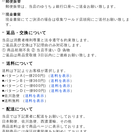
郵便振替
郵便振替は、当店のゆうちょ銀行口座へご送金お願い致します。
現金書留
現金書留にてご決済の場合は収集ワールド店頭宛にご送付お願い致しま
す。
返品・交換について
当店は消費者権利尊重と法令遵守を約束致します。
ご返品及び交換は下記理由のみ対応致します。
① 商品初期不良 ② 当店手違い ③ 偽物
ご返品は商品受取後 3日以内にご連絡お願い致します。
送料について
送料は下記よりお客様が選択します。
■パターンA (一律200円)
（
送料を表示
）
■パターンB (一律360円)
（
送料を表示
）
■パターンC (一律600円)
（
送料を表示
）
■パターンD (一律900円)
（
送料を表示
）
■佐川急便
（
送料を表示
）
■送料無料
（
送料を表示
）
配送について
当店では下記業者に配送をお願いしております。
日本郵便、佐川急便、西濃運輸、その他
商品送料は全て商品ページに表示しております。
高額商品には保証付書留便をお勧めしております。