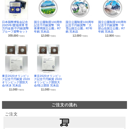
日本国際博覧会記念
国立公園制度100周年
国立公園制度100周年
国立公園制度100周年
2005年/愛地球博 壱
記念千円銀貨幣「阿
記念千円銀貨幣「大
記念千円銀貨幣「中
万円金貨/千円銀貨幣
寒摩周国立公園」R7
雪山国立公園」R7年
部山岳国立公園」R7
プルーフ貨幣セット
年銘 完未品
銘 完未品
年銘 完未品
355,000
12,000
12,000
12,000
円(税別)
円(税別)
円(税別)
円(税別)
東京2020オリンピッ
東京2020オリンピッ
ク記念千円銀貨 2020
ク記念千円銀貨 2020
オリンピック競技大
オリンピック競技大
会/水泳 完未品
会/陸上競技 完未品
11,000
11,000
円(税別)
円(税別)
ご注文の流れ
ご注文