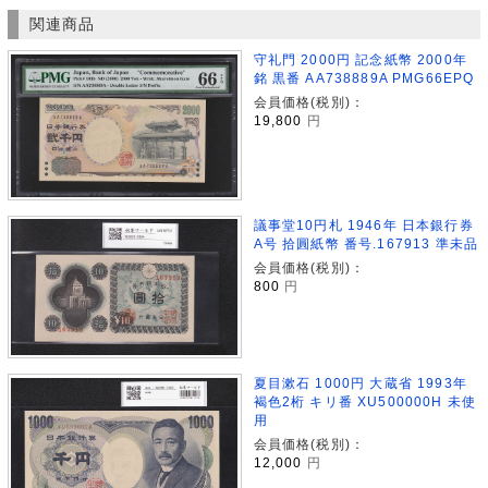
関連商品
守礼門 2000円 記念紙幣 2000年
銘 黒番 AA738889A PMG66EPQ
会員価格(税別)：
19,800
円
議事堂10円札 1946年 日本銀行券
A号 拾圓紙幣 番号.167913 準未品
会員価格(税別)：
800
円
夏目漱石 1000円 大蔵省 1993年
褐色2桁 キリ番 XU500000H 未使
用
会員価格(税別)：
12,000
円