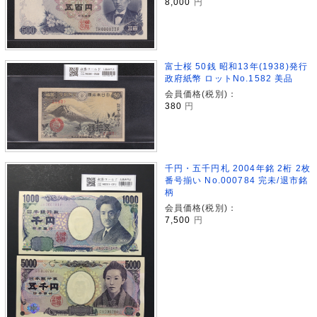
8,000
円
富士桜 50銭 昭和13年(1938)発行
政府紙幣 ロットNo.1582 美品
会員価格(税別)：
380
円
千円・五千円札 2004年銘 2桁 2枚
番号揃い No.000784 完未/退市銘
柄
会員価格(税別)：
7,500
円