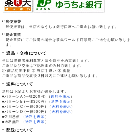
郵便振替
郵便振替は、当店のゆうちょ銀行口座へご送金お願い致します。
現金書留
現金書留にてご決済の場合は収集ワールド店頭宛にご送付お願い致しま
す。
返品・交換について
当店は消費者権利尊重と法令遵守を約束致します。
ご返品及び交換は下記理由のみ対応致します。
① 商品初期不良 ② 当店手違い ③ 偽物
ご返品は商品受取後 3日以内にご連絡お願い致します。
送料について
送料は下記よりお客様が選択します。
■パターンA (一律200円)
（
送料を表示
）
■パターンB (一律360円)
（
送料を表示
）
■パターンC (一律600円)
（
送料を表示
）
■パターンD (一律900円)
（
送料を表示
）
■佐川急便
（
送料を表示
）
■送料無料
（
送料を表示
）
配送について