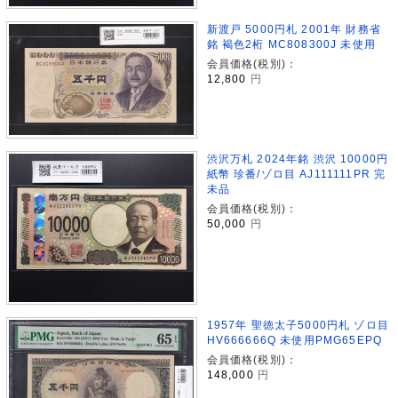
新渡戸 5000円札 2001年 財務省
銘 褐色2桁 MC808300J 未使用
会員価格(税別)：
12,800
円
渋沢万札 2024年銘 渋沢 10000円
紙幣 珍番/ゾロ目 AJ111111PR 完
未品
会員価格(税別)：
50,000
円
1957年 聖徳太子5000円札 ゾロ目
HV666666Q 未使用PMG65EPQ
会員価格(税別)：
148,000
円