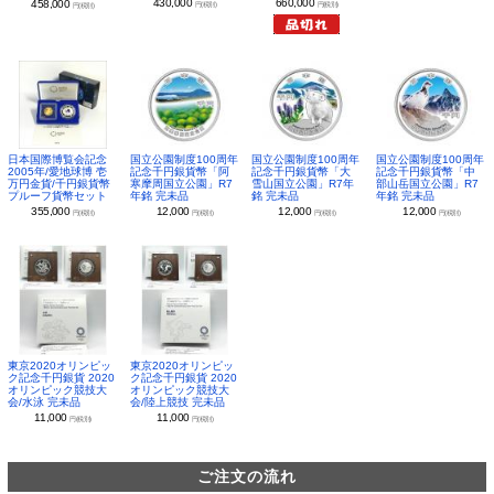
430,000
660,000
458,000
円(税別)
円(税別)
円(税別)
日本国際博覧会記念
国立公園制度100周年
国立公園制度100周年
国立公園制度100周年
2005年/愛地球博 壱
記念千円銀貨幣「阿
記念千円銀貨幣「大
記念千円銀貨幣「中
万円金貨/千円銀貨幣
寒摩周国立公園」R7
雪山国立公園」R7年
部山岳国立公園」R7
プルーフ貨幣セット
年銘 完未品
銘 完未品
年銘 完未品
355,000
12,000
12,000
12,000
円(税別)
円(税別)
円(税別)
円(税別)
東京2020オリンピッ
東京2020オリンピッ
ク記念千円銀貨 2020
ク記念千円銀貨 2020
オリンピック競技大
オリンピック競技大
会/水泳 完未品
会/陸上競技 完未品
11,000
11,000
円(税別)
円(税別)
ご注文の流れ