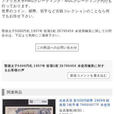
アメリカ大手PMGグレーティング・NGCグレーティング代行も
行っております。
世界のコイン、紙幣、切手など古銭コレクションのことなら何
でもお任せ下さい。
聖徳太子5000円札 1957年 前期1桁 Z679545X 未使用極美に関しての問
合せは、下記より気軽にご連絡下さい。
この商品へのお問い合わせ
聖徳太子5000円札 1957年 前期1桁 Z679545X 未使用極美に対す
るお客様の声
新規コメントを書き込む
関連商品
岩倉具視 新500円紙幣 1969年銘
後期 2桁早番 TH000077F 未使用
会員価格(税別)：