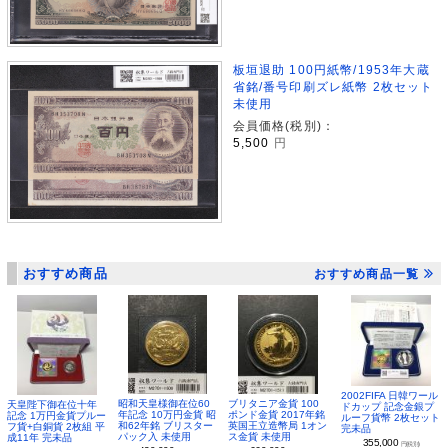
板垣退助 100円紙幣/1953年大蔵
省銘/番号印刷ズレ紙幣 2枚セット
未使用
会員価格(税別)：
5,500
円
おすすめ商品
おすすめ商品一覧
2002FIFA 日韓ワール
昭和天皇様御在位60
ブリタニア金貨 100
天皇陛下御在位十年
ドカップ 記念金銀プ
年記念 10万円金貨 昭
ポンド金貨 2017年銘
記念 1万円金貨プルー
ルーフ貨幣 2枚セット
和62年銘 ブリスター
英国王立造幣局 1オン
フ貨+白銅貨 2枚組 平
完未品
パック入 未使用
ス金貨 未使用
成11年 完未品
355,000
円(税別)