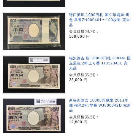
野口英世 1000円札 国立印刷局 紺
色 早番ZH000401〜100枚束 完未
品
会員価格(税別)：
108,000
円
福沢諭吉 新 10000円札 2004年 国
立黒色 2桁上り番 JJ012345L 完
未品
会員価格(税別)：
28,000
円
新福沢諭吉 10000円紙幣 2011年
銘 褐色2桁/早番 WJ000042D 完未
品
会員価格(税別)：
12,800
円