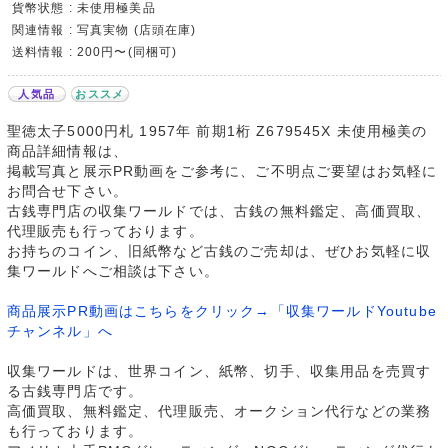
貨幣状態 : 未使用極美品
関連情報 : 写真実物 (店頭在庫)
送料情報 : 200円〜(同梱可)
人気品
おススメ
聖徳太子5000円札 1957年 前期1桁 Z679545X 未使用極美の
商品詳細情報は、
掲載写真と展示PR動画をご参考に、ご不明点ご要望はお気軽に
お問合せ下さい。
古銭専門店の収集ワールドでは、古銭の無料鑑定、高価買取、
代理販売も行っております。
お持ちのコイン、旧紙幣など古銭のご売却は、ぜひお気軽に収
集ワールドへご相談は下さい。
商品展示PR動画はこちらをクリック→「収集ワールドYoutube
チャンネル」へ
収集ワールドは、世界コイン、紙幣、切手、収集用品を売買す
る古銭専門店です。
高価買取、無料鑑定、代理販売、オークション代行などの業務
も行っております。