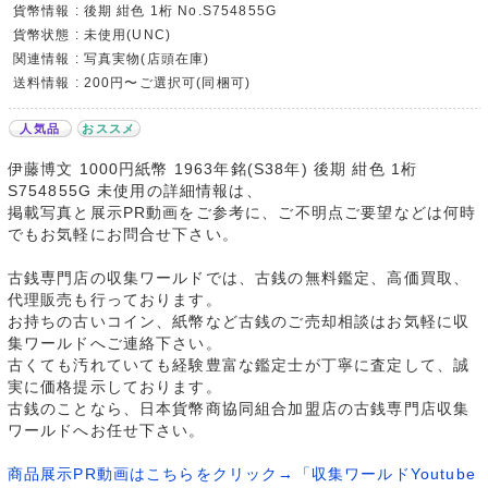
貨幣情報 : 後期 紺色 1桁 No.S754855G
貨幣状態 : 未使用(UNC)
関連情報 : 写真実物(店頭在庫)
送料情報 : 200円〜ご選択可(同梱可)
人気品
おススメ
伊藤博文 1000円紙幣 1963年銘(S38年) 後期 紺色 1桁
S754855G 未使用の詳細情報は、
掲載写真と展示PR動画をご参考に、ご不明点ご要望などは何時
でもお気軽にお問合せ下さい。
古銭専門店の収集ワールドでは、古銭の無料鑑定、高価買取、
代理販売も行っております。
お持ちの古いコイン、紙幣など古銭のご売却相談はお気軽に収
集ワールドへご連絡下さい。
古くても汚れていても経験豊富な鑑定士が丁寧に査定して、誠
実に価格提示しております。
古銭のことなら、日本貨幣商協同組合加盟店の古銭専門店収集
ワールドへお任せ下さい。
商品展示PR動画はこちらをクリック→「収集ワールドYoutube