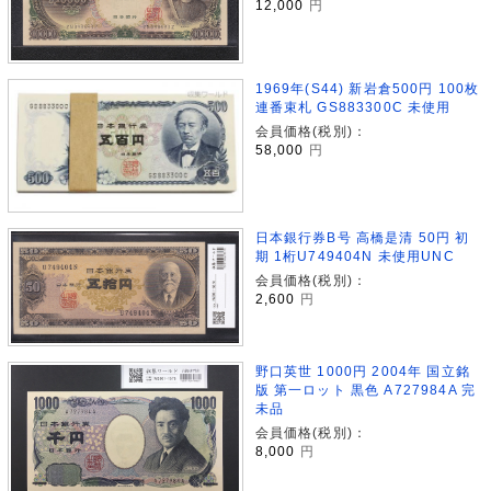
12,000
円
1969年(S44) 新岩倉500円 100枚
連番束札 GS883300C 未使用
会員価格(税別)：
58,000
円
日本銀行券B号 高橋是清 50円 初
期 1桁U749404N 未使用UNC
会員価格(税別)：
2,600
円
野口英世 1000円 2004年 国立銘
版 第一ロット 黒色 A727984A 完
未品
会員価格(税別)：
8,000
円