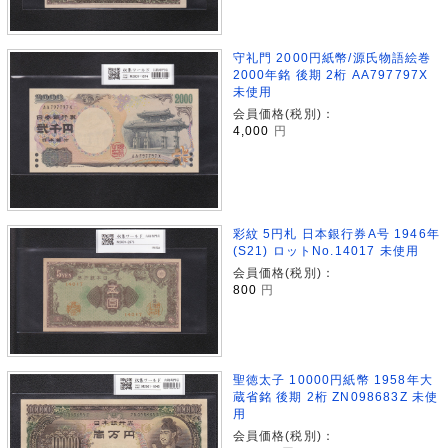
守礼門 2000円紙幣/源氏物語絵巻
2000年銘 後期 2桁 AA797797X
未使用
会員価格(税別)：
4,000
円
彩紋 5円札 日本銀行券A号 1946年
(S21) ロットNo.14017 未使用
会員価格(税別)：
800
円
聖徳太子 10000円紙幣 1958年大
蔵省銘 後期 2桁 ZN098683Z 未使
用
会員価格(税別)：