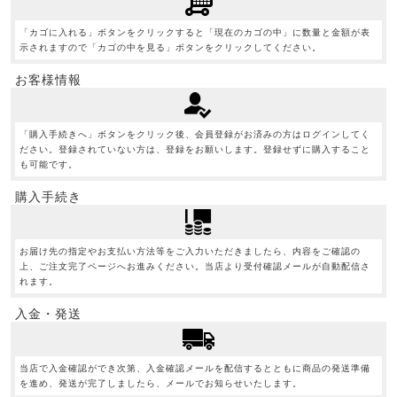
「カゴに入れる」ボタンをクリックすると「現在のカゴの中」に数量と金額が表
示されますので「カゴの中を見る」ボタンをクリックしてください。
お客様情報
「購入手続きへ」ボタンをクリック後、会員登録がお済みの方はログインしてく
ださい。登録されていない方は、登録をお願いします。登録せずに購入すること
も可能です。
購入手続き
お届け先の指定やお支払い方法等をご入力いただきましたら、内容をご確認の
上、ご注文完了ページへお進みください。当店より受付確認メールが自動配信さ
れます。
入金・発送
当店で入金確認ができ次第、入金確認メールを配信するとともに商品の発送準備
を進め、発送が完了しましたら、メールでお知らせいたします。