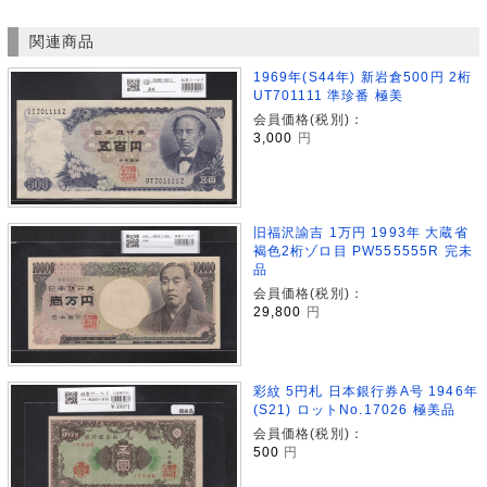
関連商品
1969年(S44年) 新岩倉500円 2桁
UT701111 準珍番 極美
会員価格(税別)：
3,000
円
旧福沢諭吉 1万円 1993年 大蔵省
褐色2桁ゾロ目 PW555555R 完未
品
会員価格(税別)：
29,800
円
彩紋 5円札 日本銀行券A号 1946年
(S21) ロットNo.17026 極美品
会員価格(税別)：
500
円