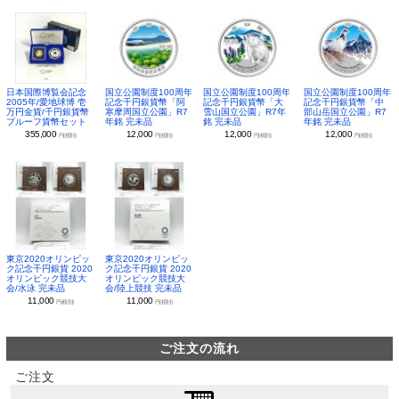
日本国際博覧会記念
国立公園制度100周年
国立公園制度100周年
国立公園制度100周年
2005年/愛地球博 壱
記念千円銀貨幣「阿
記念千円銀貨幣「大
記念千円銀貨幣「中
万円金貨/千円銀貨幣
寒摩周国立公園」R7
雪山国立公園」R7年
部山岳国立公園」R7
プルーフ貨幣セット
年銘 完未品
銘 完未品
年銘 完未品
355,000
12,000
12,000
12,000
円(税別)
円(税別)
円(税別)
円(税別)
東京2020オリンピッ
東京2020オリンピッ
ク記念千円銀貨 2020
ク記念千円銀貨 2020
オリンピック競技大
オリンピック競技大
会/水泳 完未品
会/陸上競技 完未品
11,000
11,000
円(税別)
円(税別)
ご注文の流れ
ご注文