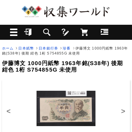
ホーム
日本紙幣
日本銀行券
珍番
伊藤博文 1000円紙幣 1963年
銘(S38年) 後期 紺色 1桁 S754855G 未使用
伊藤博文 1000円紙幣 1963年銘(S38年) 後期
紺色 1桁 S754855G 未使用
<
>