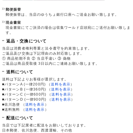
郵便振替
郵便振替は、当店のゆうちょ銀行口座へご送金お願い致します。
現金書留
現金書留にてご決済の場合は収集ワールド店頭宛にご送付お願い致しま
す。
返品・交換について
当店は消費者権利尊重と法令遵守を約束致します。
ご返品及び交換は下記理由のみ対応致します。
① 商品初期不良 ② 当店手違い ③ 偽物
ご返品は商品受取後 3日以内にご連絡お願い致します。
送料について
送料は下記よりお客様が選択します。
■パターンA (一律200円)
（
送料を表示
）
■パターンB (一律360円)
（
送料を表示
）
■パターンC (一律600円)
（
送料を表示
）
■パターンD (一律900円)
（
送料を表示
）
■佐川急便
（
送料を表示
）
■送料無料
（
送料を表示
）
配送について
当店では下記業者に配送をお願いしております。
日本郵便、佐川急便、西濃運輸、その他