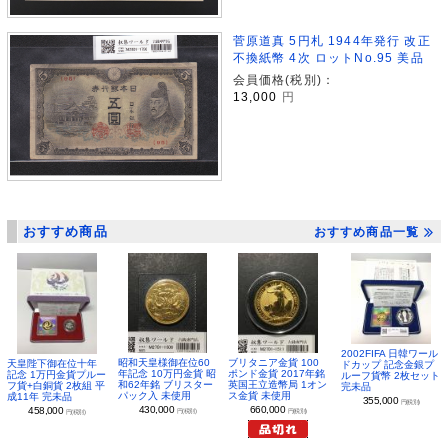
菅原道真 5円札 1944年発行 改正
不換紙幣 4次 ロットNo.95 美品
会員価格(税別)：
13,000
円
おすすめ商品
おすすめ商品一覧
2002FIFA 日韓ワール
昭和天皇様御在位60
ブリタニア金貨 100
天皇陛下御在位十年
ドカップ 記念金銀プ
年記念 10万円金貨 昭
ポンド金貨 2017年銘
記念 1万円金貨プルー
ルーフ貨幣 2枚セット
和62年銘 ブリスター
英国王立造幣局 1オン
フ貨+白銅貨 2枚組 平
完未品
パック入 未使用
ス金貨 未使用
成11年 完未品
355,000
円(税別)
430,000
660,000
458,000
円(税別)
円(税別)
円(税別)