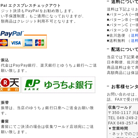
送料につい
yPal エクスプレスチェックアウト
送料は下記より
ジット決済もPayPalをお勧め致します。
■パターンA (一律
買い手保護制度」もご適用になっておりますが、
■パターンB (一
券類商品はクレジット利用不可となります。
■パターンC (一
■パターンD (一
■佐川急便
（
送
■送料無料
（
送
配送につい
当店では下記業
行振込
日本郵便、佐川
品代金はPayPay銀行、楽天銀行とゆうちょ銀行へご送
商品送料は全て
お願い致します。
高額商品には保
お客様セン
お問い合わせは
話、FAXで受け
便振替
収集ワールド
便振替は、当店のゆうちょ銀行口座へご送金お願い致
〒350-1117 
ます。
TEL 049-249-
金書留
FAX 049-257-
金書留にてご決済の場合は収集ワールド店頭宛にご送
▼営業時間
お願い致します。
・ネットでのご