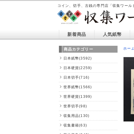
コイン、切手、古銭の専門店「収集ワール
新着商品
人気紙幣
ホー
商品カテゴリー
日本紙幣(3592)
日本硬貨(2259)
日本切手(716)
世界紙幣(1566)
世界硬貨(1399)
世界切手(98)
収集用品(130)
収集書籍(63)