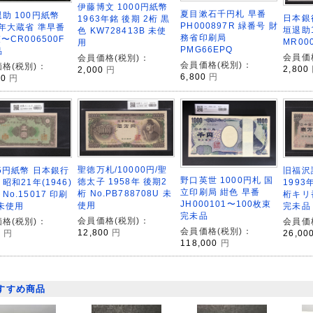
伊藤博文 1000円紙幣
夏目漱石千円札 早番
助 100円紙幣
日本銀行
1963年銘 後期 2桁 黒
PH000897R 緑番号 財
3年大蔵省 準早番
垣退助
色 KW728413B 未使
務省印刷局
束〜CR006500F
MR00
用
PMG66EPQ
品
会員価
会員価格(税別)：
会員価格(税別)：
格(税別)：
2,800
2,000
円
6,800
円
00
円
聖徳万札/10000円/聖
旧福沢
5円紙幣 日本銀行
野口英世 1000円札 国
徳太子 1958年 後期2
1993
 昭和21年(1946)
立印刷局 紺色 早番
桁 No.PB788708U 未
桁キリ番
No.15017 印刷
JH000101〜100枚束
使用
完未品
未使用
完未品
会員価格(税別)：
会員価
格(税別)：
会員価格(税別)：
12,800
円
26,00
0
円
118,000
円
すすめ商品