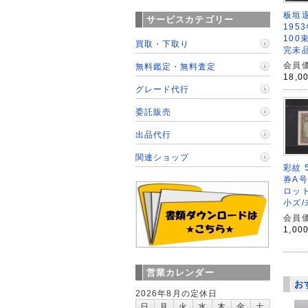
板垣退
サービスカテゴリー
195
100
買取・下取り
完未
会員価
無料鑑定・無料査定
18,0
グレード代行
委託販売
出品代行
関連ショップ
彩紋 
券A号
ロット
小ズ/
会員価
1,00
営業カレンダー
お
2026年8月の定休日
日
月
火
水
木
金
土