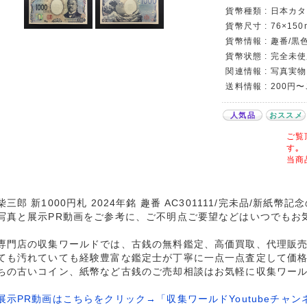
貨幣種類 : 日本カタロ
貨幣尺寸 : 76×150
貨幣情報 : 趣番/黒色/
貨幣状態 : 完全未
関連情報 : 写真実物
送料情報 : 200円
人気品
おススメ
ご覧
す｡
当商
柴三郎 新1000円札 2024年銘 趣番 AC301111/完未品/新紙
写真と展示PR動画をご参考に、ご不明点ご要望などはいつでもお
専門店の収集ワールドでは、古銭の無料鑑定、高価買取、代理販
ても汚れていても経験豊富な鑑定士が丁寧に一点一点査定して価
ちの古いコイン、紙幣など古銭のご売却相談はお気軽に収集ワー
展示PR動画はこちらをクリック→「収集ワールドYoutubeチャン