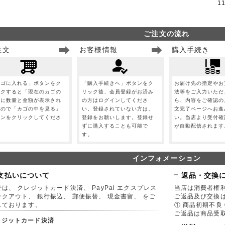
1
ご注文の流れ
注文
お客様情報
購入手続き
カゴに入れる」ボタンをク
「購入手続きへ」ボタンをク
お届け先の指定やお
ックすると「現在のカゴの
リック後、会員登録がお済み
法等をご入力いただ
」に数量と金額が表示され
の方はログインしてくださ
ら、内容をご確認の
すので「カゴの中を見る」
い。登録されていない方は、
文完了ページへお進
タンをクリックしてくださ
登録をお願いします。登録せ
い。当店より受付確
。
ずに購入することも可能で
が自動配信されます
す。
インフォメーション
支払いについて
返品・交換
は、 クレジットカード決済、 PayPal エクスプレス
当店は消費者権
ックアウト、 銀行振込、 郵便振替、 現金書留、 をご
ご返品及び交換
しております。
① 商品初期不良 
ご返品は商品受取
レジットカード決済