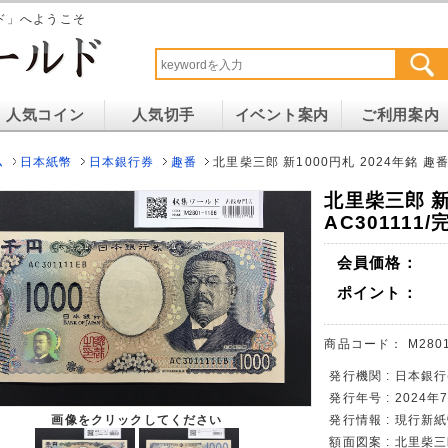
ド」へようこそ
人気コイン
人気切手
イベント案内
ご利用案内
ム
日本紙幣
日本銀行券
趣番
北里柴三郎 新1000円札 2024年銘 趣番
北里柴三郎 新
AC301111
会員価格：
ポイント：
商品コード：
M2801
発行機関 : 日本銀行
発行年号 : 2024
画像をクリックしてください
発行情報 : 現行新
額面図案 : 北里柴三