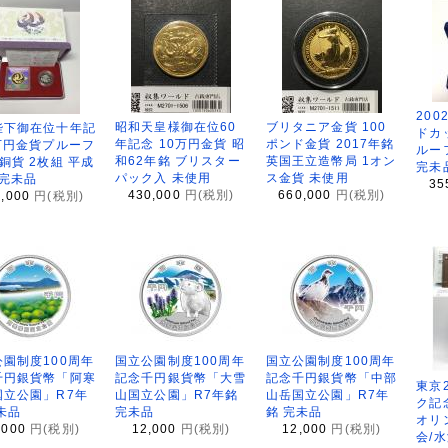
200
昭和天皇様御在位60
ブリタニア金貨 100
陛下御在位十年記
ドカ
年記念 10万円金貨 昭
ポンド金貨 2017年銘
万円金貨プルーフ
ルー
和62年銘 ブリスター
英国王立造幣局 1オン
銅貨 2枚組 平成
完未
パック入 未使用
ス金貨 未使用
 完未品
35
430,000
円(税別)
660,000
円(税別)
8,000
円(税別)
園制度100周年
国立公園制度100周年
国立公園制度100周年
千円銀貨幣「阿寒
記念千円銀貨幣「大雪
記念千円銀貨幣「中部
東京
国立公園」R7年
山国立公園」R7年銘
山岳国立公園」R7年
ク記
未品
完未品
銘 完未品
オリ
,000
円(税別)
12,000
円(税別)
12,000
円(税別)
会/