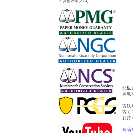
其他収集(243)
北里
掲載
古銭
古く
お持
商品