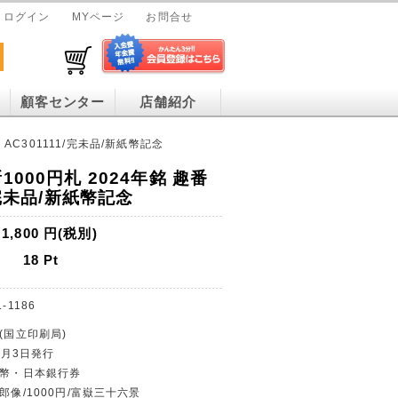
ログイン
MYページ
お問合せ
顧客センター
店舗紹介
 AC301111/完未品/新紙幣記念
1000円札 2024年銘 趣番
/完未品/新紙幣記念
1,800
円(税別)
18
Pt
-1186
(国立印刷局)
年7月3日発行
紙幣・日本銀行券
郎像/1000円/富嶽三十六景