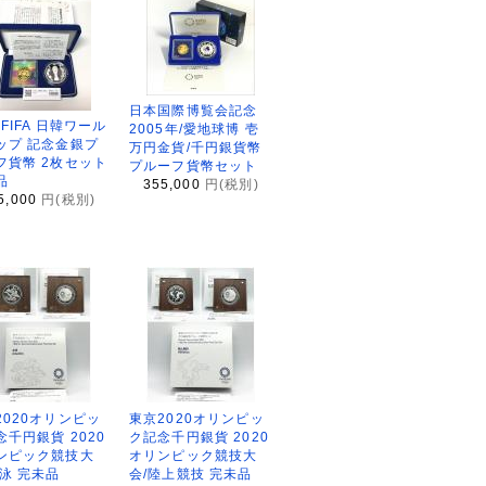
日本国際博覧会記念
2FIFA 日韓ワール
2005年/愛地球博 壱
ップ 記念金銀プ
万円金貨/千円銀貨幣
フ貨幣 2枚セット
プルーフ貨幣セット
品
355,000
円(税別)
5,000
円(税別)
2020オリンピッ
東京2020オリンピッ
念千円銀貨 2020
ク記念千円銀貨 2020
ンピック競技大
オリンピック競技大
水泳 完未品
会/陸上競技 完未品