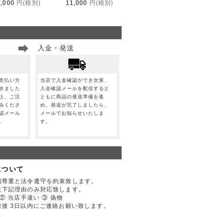
1,000
円(税別)
11,000
円(税別)
入金・発送
支払い方
当店で入金確認ができ次第、
きました
入金確認メールを配信すると
上、ご注
ともに商品の発送準備を進
みくださ
め、発送が完了しましたら、
認メール
メールでお知らせいたしま
。
す。
について
利尊重と法令遵守を約束致します。
は下記理由のみ対応致します。
② 当店手違い ③ 偽物
後 3日以内にご連絡お願い致します。