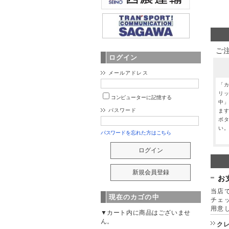
ご
ログイン
メールアドレス
「
リ
コンピューターに記憶する
中
パスワード
ま
ボ
い
パスワードを忘れた方はこちら
お
当店で
現在のカゴの中
チェ
用意
▼カート内に商品はございませ
ん。
ク