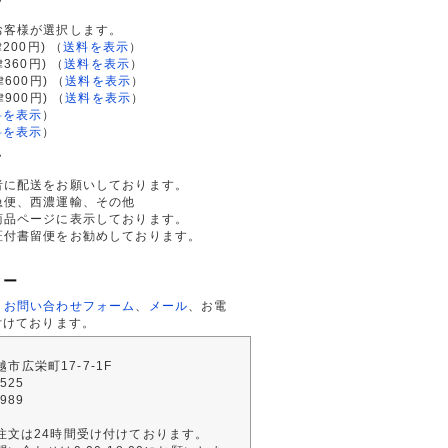
て
お客様が選択します。
200円)
（
送料を表示
）
律360円)
（
送料を表示
）
律600円)
（
送料を表示
）
律900円)
（
送料を表示
）
料を表示
）
料を表示
）
て
者に配送をお願いしております。
急便、西濃運輸、その他
商品ページに表示しております。
証付書留便をお勧めしております。
ター
、
お問い合わせフォーム
、
メール
、お電
付けております。
川越市広栄町17-7-1F
2525
4989
注文は24時間受け付けております。