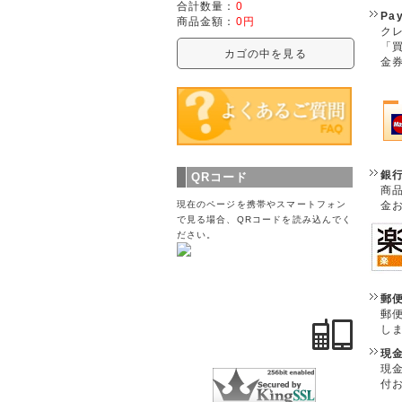
合計数量：
0
Pa
商品金額：
0円
クレ
「
カゴの中を見る
金
銀
QRコード
商
金
現在のページを携帯やスマートフォン
で見る場合、QRコードを読み込んでく
ださい。
郵
郵
し
現
現
付