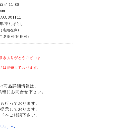
グ 11-88
mm
AC301111
使用/束札ばらし
 (店頭在庫)
〜ご選択可(同梱可)
頂きありがとうございま
品は完売しております。
幣記念の商品詳細情報は、
気軽にお問合せ下さい。
売も行っております。
格提示しております。
ルドへご相談下さい。
ネル」へ