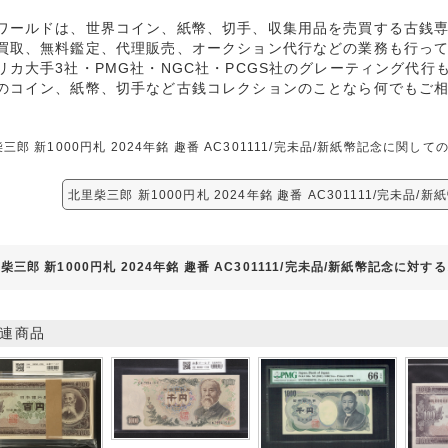
ワールドは、世界コイン、紙幣、切手、収集用品を売買する古銭
買取、無料鑑定、代理販売、オークション代行などの業務も行っ
リカ大手3社・PMG社・NGC社・PCGS社のグレーティング代行
のコイン、紙幣、切手など古銭コレクションのことなら何でもご
三郎 新1000円札 2024年銘 趣番 AC301111/完未品/新紙幣記念に
北里柴三郎 新1000円札 2024年銘 趣番 AC301111/完未品
柴三郎 新1000円札 2024年銘 趣番 AC301111/完未品/新紙幣記念に対
連商品