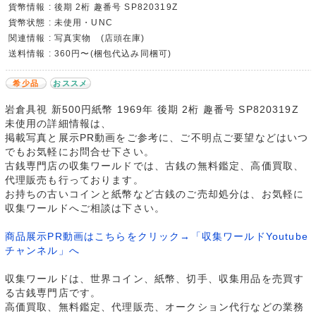
貨幣情報 : 後期 2桁 趣番号 SP820319Z
貨幣状態 : 未使用・UNC
関連情報 : 写真実物 (店頭在庫)
送料情報 : 360円〜(梱包代込み同梱可)
希少品
おススメ
岩倉具視 新500円紙幣 1969年 後期 2桁 趣番号 SP820319Z
未使用の詳細情報は、
掲載写真と展示PR動画をご参考に、ご不明点ご要望などはいつ
でもお気軽にお問合せ下さい。
古銭専門店の収集ワールドでは、古銭の無料鑑定、高価買取、
代理販売も行っております。
お持ちの古いコインと紙幣など古銭のご売却処分は、お気軽に
収集ワールドへご相談は下さい。
商品展示PR動画はこちらをクリック→「収集ワールドYoutube
チャンネル」へ
収集ワールドは、世界コイン、紙幣、切手、収集用品を売買す
る古銭専門店です。
高価買取、無料鑑定、代理販売、オークション代行などの業務