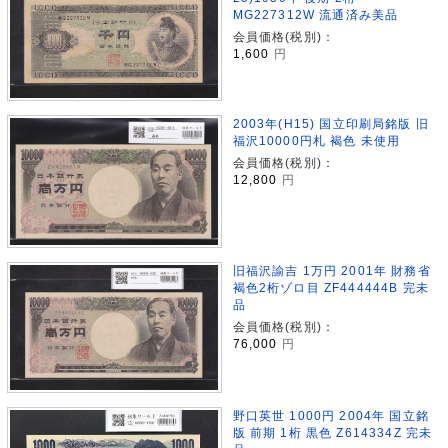
MG227312W 流通済み美品
会員価格(税別)：
1,600
円
2003年(H15) 国立印刷局銘版 旧
福沢10000円札 褐色 未使用
会員価格(税別)：
12,800
円
旧福沢諭吉 1万円 2001年 財務省
褐色2桁ゾロ目 ZF444444B 完未
品
会員価格(税別)：
76,000
円
野口英世 1000円 2004年 国立銘
版 前期 1桁 黒色 Z614334Z 完未