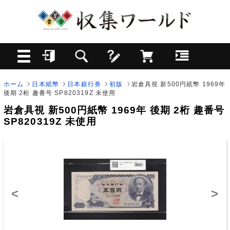
ホーム
日本紙幣
日本銀行券
初版
岩倉具視 新500円紙幣 1969年
後期 2桁 趣番号 SP820319Z 未使用
岩倉具視 新500円紙幣 1969年 後期 2桁 趣番号
SP820319Z 未使用
<
>