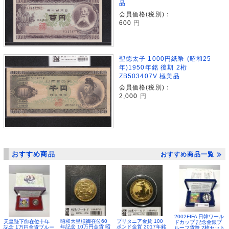
品
会員価格(税別)：
600
円
聖徳太子 1000円紙幣 (昭和25
年)1950年銘 後期 2桁
ZB503407V 極美品
会員価格(税別)：
2,000
円
おすすめ商品
おすすめ商品一覧
2002FIFA 日韓ワール
昭和天皇様御在位60
ブリタニア金貨 100
天皇陛下御在位十年
ドカップ 記念金銀プ
年記念 10万円金貨 昭
ポンド金貨 2017年銘
記念 1万円金貨プルー
ルーフ貨幣 2枚セット