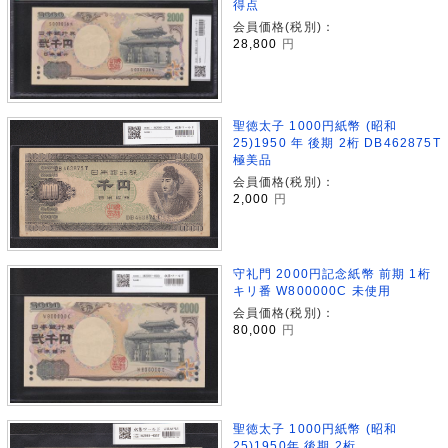
得点
会員価格(税別)：
28,800
円
聖徳太子 1000円紙幣 (昭和
25)1950 年 後期 2桁 DB462875T
極美品
会員価格(税別)：
2,000
円
守礼門 2000円記念紙幣 前期 1桁
キリ番 W800000C 未使用
会員価格(税別)：
80,000
円
聖徳太子 1000円紙幣 (昭和
25)1950年 後期 2桁