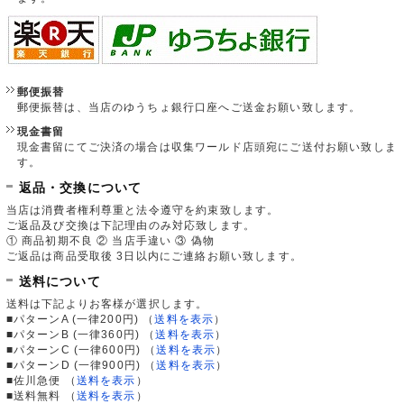
郵便振替
郵便振替は、当店のゆうちょ銀行口座へご送金お願い致します。
現金書留
現金書留にてご決済の場合は収集ワールド店頭宛にご送付お願い致しま
す。
返品・交換について
当店は消費者権利尊重と法令遵守を約束致します。
ご返品及び交換は下記理由のみ対応致します。
① 商品初期不良 ② 当店手違い ③ 偽物
ご返品は商品受取後 3日以内にご連絡お願い致します。
送料について
送料は下記よりお客様が選択します。
■パターンA (一律200円)
（
送料を表示
）
■パターンB (一律360円)
（
送料を表示
）
■パターンC (一律600円)
（
送料を表示
）
■パターンD (一律900円)
（
送料を表示
）
■佐川急便
（
送料を表示
）
■送料無料
（
送料を表示
）