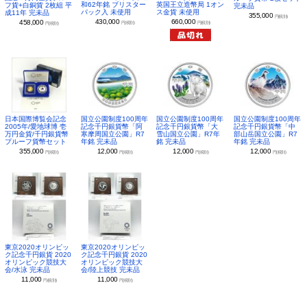
和62年銘 ブリスター
英国王立造幣局 1オン
フ貨+白銅貨 2枚組 平
完未品
パック入 未使用
ス金貨 未使用
成11年 完未品
355,000
円(税別)
430,000
660,000
458,000
円(税別)
円(税別)
円(税別)
日本国際博覧会記念
国立公園制度100周年
国立公園制度100周年
国立公園制度100周年
2005年/愛地球博 壱
記念千円銀貨幣「阿
記念千円銀貨幣「大
記念千円銀貨幣「中
万円金貨/千円銀貨幣
寒摩周国立公園」R7
雪山国立公園」R7年
部山岳国立公園」R7
プルーフ貨幣セット
年銘 完未品
銘 完未品
年銘 完未品
355,000
12,000
12,000
12,000
円(税別)
円(税別)
円(税別)
円(税別)
東京2020オリンピッ
東京2020オリンピッ
ク記念千円銀貨 2020
ク記念千円銀貨 2020
オリンピック競技大
オリンピック競技大
会/水泳 完未品
会/陸上競技 完未品
11,000
11,000
円(税別)
円(税別)