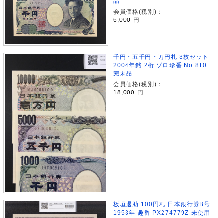
品
会員価格(税別)：
6,000
円
千円・五千円・万円札 3枚セット
2004年銘 2桁 ゾロ珍番 No.810
完未品
会員価格(税別)：
18,000
円
板垣退助 100円札 日本銀行券B号
1953年 趣番 PX274779Z 未使用