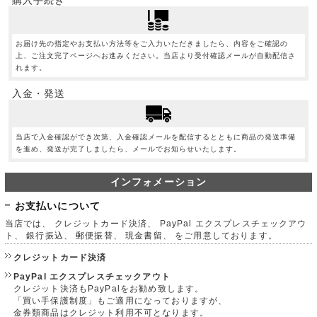
お届け先の指定やお支払い方法等をご入力いただきましたら、内容をご確認の
上、ご注文完了ページへお進みください。当店より受付確認メールが自動配信さ
れます。
入金・発送
当店で入金確認ができ次第、入金確認メールを配信するとともに商品の発送準備
を進め、発送が完了しましたら、メールでお知らせいたします。
インフォメーション
お支払いについて
当店では、 クレジットカード決済、 PayPal エクスプレスチェックアウ
ト、 銀行振込、 郵便振替、 現金書留、 をご用意しております。
クレジットカード決済
PayPal エクスプレスチェックアウト
クレジット決済もPayPalをお勧め致します。
「買い手保護制度」もご適用になっておりますが、
金券類商品はクレジット利用不可となります。