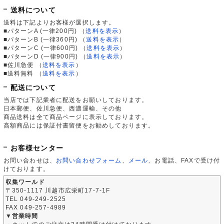
送料について
送料は下記よりお客様が選択します。
■パターンA (一律200円)
（
送料を表示
）
■パターンB (一律360円)
（
送料を表示
）
■パターンC (一律600円)
（
送料を表示
）
■パターンD (一律900円)
（
送料を表示
）
■佐川急便
（
送料を表示
）
■送料無料
（
送料を表示
）
配送について
当店では下記業者に配送をお願いしております。
日本郵便、佐川急便、西濃運輸、その他
商品送料は全て商品ページに表示しております。
高額商品には保証付書留便をお勧めしております。
お客様センター
お問い合わせは、
お問い合わせフォーム
、
メール
、お電話、FAXで受け付
けております。
収集ワールド
〒350-1117 川越市広栄町17-7-1F
TEL 049-249-2525
FAX 049-257-4989
▼営業時間