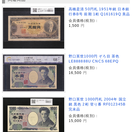
高橋是清 50円札 1951年銘 日本銀
行券B号 前期 1桁 Q161619Q 美品
会員価格(税別)：
1,500
円
野口英世1000円 ぞろ目 茶色
LE888888U CNCS 68EPQ
会員価格(税別)：
16,500
円
野口英世 1000円札 2004年 国立
銘 黒色 2桁 登り番 RF012345B
完未品
会員価格(税別)：
15,000
円