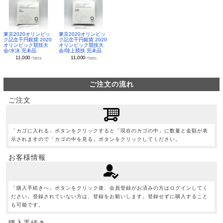
東京2020オリンピッ
東京2020オリンピッ
ク記念千円銀貨 2020
ク記念千円銀貨 2020
オリンピック競技大
オリンピック競技大
会/水泳 完未品
会/陸上競技 完未品
11,000
11,000
円(税別)
円(税別)
ご注文の流れ
ご注文
「カゴに入れる」ボタンをクリックすると「現在のカゴの中」に数量と金額が表
示されますので「カゴの中を見る」ボタンをクリックしてください。
お客様情報
「購入手続きへ」ボタンをクリック後、会員登録がお済みの方はログインしてく
ださい。登録されていない方は、登録をお願いします。登録せずに購入すること
も可能です。
購入手続き