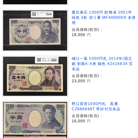
夏目漱石 1000円 財務省 2001年
緑色 2桁 切り番 MF400000D 未使
用
会員価格(税別)：
18,000
円
樋口一葉 5000円札 2014年/国立
銘 初期A-A券 褐色 A241683A 完
未品
会員価格(税別)：
23,000
円
野口英世1000円札 黒番
CZ888888T 帯封付完未品
会員価格(税別)：
16,000
円