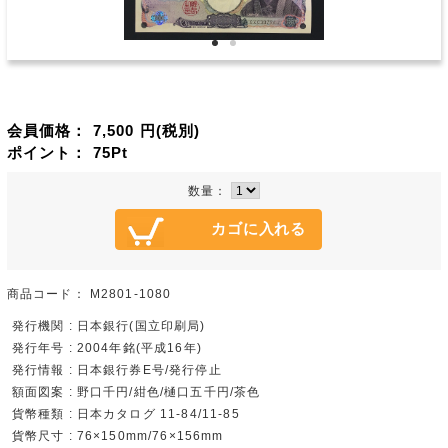
会員価格：
7,500
円(税別)
ポイント：
75
Pt
数量：
商品コード：
M2801-1080
発行機関 : 日本銀行(国立印刷局)
発行年号 : 2004年銘(平成16年)
発行情報 : 日本銀行券E号/発行停止
額面図案 : 野口千円/紺色/樋口五千円/茶色
貨幣種類 : 日本カタログ 11-84/11-85
貨幣尺寸 : 76×150mm/76×156mm