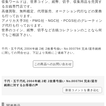
収集ワールドは、世界コイン、紙幣、切手、収集用品を売買す
る古銭専門店です。
高価買取、無料鑑定、代理販売、オークション代行などの業務
も行っております。
アメリカ大手3社・PMG社・NGC社・PCGS社のグレーティン
グ代行も行っております。
世界のコイン、紙幣、切手など古銭コレクションのことなら何
でもご相談下さい。
千円・五千円札 2004年銘 2桁 2枚番号揃い No.000794 完未/退市銘柄
に関しての問合せは、下記より気軽にご連絡下さい。
この商品へのお問い合わせ
千円・五千円札 2004年銘 2桁 2枚番号揃い No.000794 完未/退市
銘柄に対するお客様の声
新規コメントを書き込む
関連商品