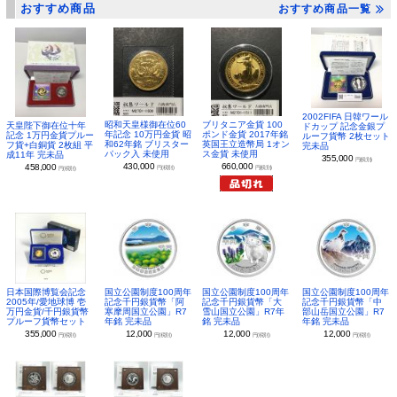
おすすめ商品
おすすめ商品一覧
2002FIFA 日韓ワール
昭和天皇様御在位60
ブリタニア金貨 100
天皇陛下御在位十年
ドカップ 記念金銀プ
年記念 10万円金貨 昭
ポンド金貨 2017年銘
記念 1万円金貨プルー
ルーフ貨幣 2枚セット
和62年銘 ブリスター
英国王立造幣局 1オン
フ貨+白銅貨 2枚組 平
完未品
パック入 未使用
ス金貨 未使用
成11年 完未品
355,000
円(税別)
430,000
660,000
458,000
円(税別)
円(税別)
円(税別)
日本国際博覧会記念
国立公園制度100周年
国立公園制度100周年
国立公園制度100周年
2005年/愛地球博 壱
記念千円銀貨幣「阿
記念千円銀貨幣「大
記念千円銀貨幣「中
万円金貨/千円銀貨幣
寒摩周国立公園」R7
雪山国立公園」R7年
部山岳国立公園」R7
プルーフ貨幣セット
年銘 完未品
銘 完未品
年銘 完未品
355,000
12,000
12,000
12,000
円(税別)
円(税別)
円(税別)
円(税別)