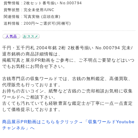
貨幣情報 : 2枚セット番号揃い No.000794
貨幣状態 : 完全未使用/UNC
関連情報 : 写真実物 (店頭在庫)
送料情報 : 200円〜ご選択可(同梱可)
人気品
おススメ
千円・五千円札 2004年銘 2桁 2枚番号揃い No.000794 完未/
退市銘柄の商品詳細情報は、
掲載写真と展示PR動画をご参考に、ご不明点ご要望などはいつ
でもお気軽にお問合せ下さい。
古銭専門店の収集ワールドでは、古銭の無料鑑定、高価買取、
代理販売も行っております。
お持ちの古いコイン、紙幣など古銭のご売却相談お気軽に収集
ワールドへご相談下さい。
古くても汚れていても経験豊富な鑑定士が丁寧に一点一点査定
して価格提示しております。
商品展示PR動画はこちらをクリック→「収集ワールドYoutube
チャンネル」へ