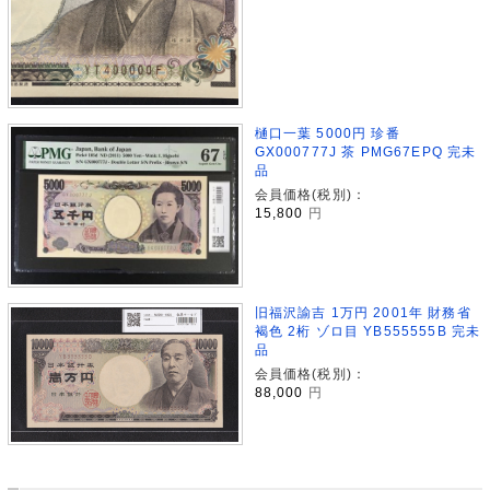
樋口一葉 5000円 珍番 ​
GX000777J 茶 PMG67EPQ 完未
品
会員価格(税別)：
15,800
円
旧福沢諭吉 1万円 2001年 財務省
褐色 2桁 ゾロ目 YB555555B 完未
品
会員価格(税別)：
88,000
円