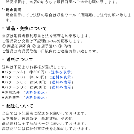
郵便振替は、当店のゆうちょ銀行口座へご送金お願い致します。
現金書留
現金書留にてご決済の場合は収集ワールド店頭宛にご送付お願い致しま
す。
返品・交換について
当店は消費者権利尊重と法令遵守を約束致します。
ご返品及び交換は下記理由のみ対応致します。
① 商品初期不良 ② 当店手違い ③ 偽物
ご返品は商品受取後 3日以内にご連絡お願い致します。
送料について
送料は下記よりお客様が選択します。
■パターンA (一律200円)
（
送料を表示
）
■パターンB (一律360円)
（
送料を表示
）
■パターンC (一律600円)
（
送料を表示
）
■パターンD (一律900円)
（
送料を表示
）
■佐川急便
（
送料を表示
）
■送料無料
（
送料を表示
）
配送について
当店では下記業者に配送をお願いしております。
日本郵便、佐川急便、西濃運輸、その他
商品送料は全て商品ページに表示しております。
高額商品には保証付書留便をお勧めしております。