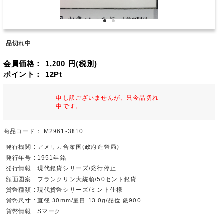
品切れ中
会員価格：
1,200
円(税別)
ポイント：
12
Pt
申し訳ございませんが、只今品切れ
中です。
商品コード：
M2961-3810
発行機関 : アメリカ合衆国(政府造幣局)
発行年号 : 1951年銘
発行情報 : 現代銀貨シリーズ/発行停止
額面図案 : フランクリン大統領/50セント銀貨
貨幣種類 : 現代貨幣シリーズ/ミント仕様
貨幣尺寸 : 直径 30mm/量目 13.0g/品位 銀900
貨幣情報 : Sマーク