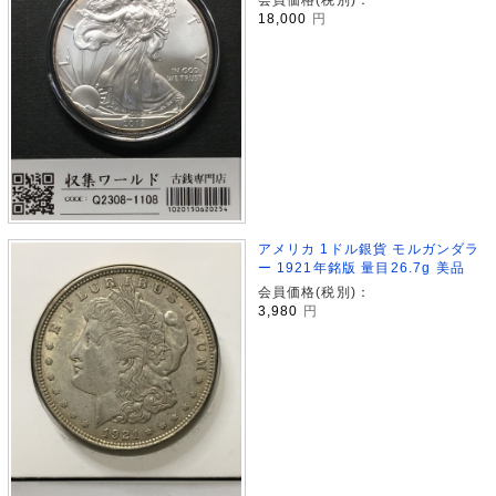
18,000
円
アメリカ 1ドル銀貨 モルガンダラ
ー 1921年銘版 量目26.7g 美品
会員価格(税別)：
3,980
円