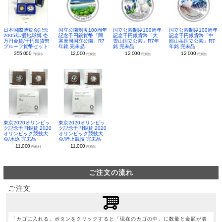
日本国際博覧会記念
国立公園制度100周年
国立公園制度100周年
国立公園制度100周年
2005年/愛地球博 壱
記念千円銀貨幣「阿
記念千円銀貨幣「大
記念千円銀貨幣「中
万円金貨/千円銀貨幣
寒摩周国立公園」R7
雪山国立公園」R7年
部山岳国立公園」R7
プルーフ貨幣セット
年銘 完未品
銘 完未品
年銘 完未品
355,000
12,000
12,000
12,000
円(税別)
円(税別)
円(税別)
円(税別)
東京2020オリンピッ
東京2020オリンピッ
ク記念千円銀貨 2020
ク記念千円銀貨 2020
オリンピック競技大
オリンピック競技大
会/水泳 完未品
会/陸上競技 完未品
11,000
11,000
円(税別)
円(税別)
ご注文の流れ
ご注文
「カゴに入れる」ボタンをクリックすると「現在のカゴの中」に数量と金額が表