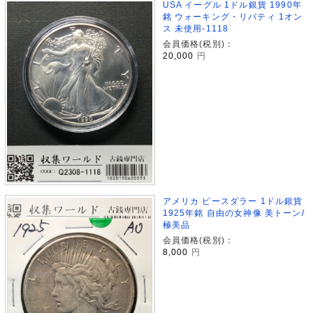
USA イーグル 1ドル銀貨 1990年
銘 ウォーキング・リバティ 1オン
ス 未使用-1118
会員価格(税別)：
20,000
円
アメリカ ピースダラー 1ドル銀貨
1925年銘 自由の女神像 美トーン/
極美品
会員価格(税別)：
8,000
円