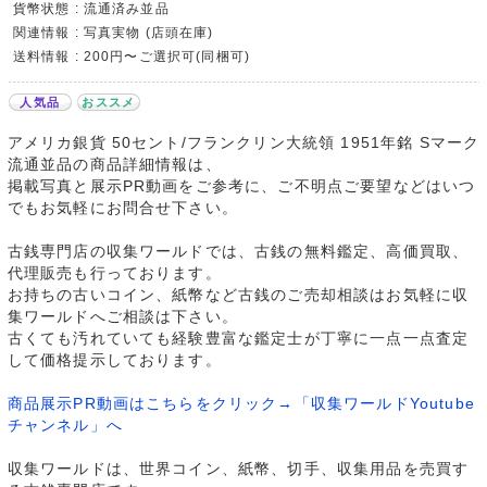
貨幣状態 : 流通済み並品
関連情報 : 写真実物 (店頭在庫)
送料情報 : 200円〜ご選択可(同梱可)
人気品
おススメ
アメリカ銀貨 50セント/フランクリン大統領 1951年銘 Sマーク
流通並品の商品詳細情報は、
掲載写真と展示PR動画をご参考に、ご不明点ご要望などはいつ
でもお気軽にお問合せ下さい。
古銭専門店の収集ワールドでは、古銭の無料鑑定、高価買取、
代理販売も行っております。
お持ちの古いコイン、紙幣など古銭のご売却相談はお気軽に収
集ワールドへご相談は下さい。
古くても汚れていても経験豊富な鑑定士が丁寧に一点一点査定
して価格提示しております。
商品展示PR動画はこちらをクリック→「収集ワールドYoutube
チャンネル」へ
収集ワールドは、世界コイン、紙幣、切手、収集用品を売買す