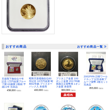
おすすめ商品
おすすめ商品一覧
2002FIFA 日韓ワール
昭和天皇様御在位60
ブリタニア金貨 100
天皇陛下御在位十年
ドカップ 記念金銀プ
年記念 10万円金貨 昭
ポンド金貨 2017年銘
記念 1万円金貨プルー
ルーフ貨幣 2枚セット
和62年銘 ブリスター
英国王立造幣局 1オン
フ貨+白銅貨 2枚組 平
完未品
パック入 未使用
ス金貨 未使用
成11年 完未品
355,000
円(税別)
430,000
660,000
458,000
円(税別)
円(税別)
円(税別)