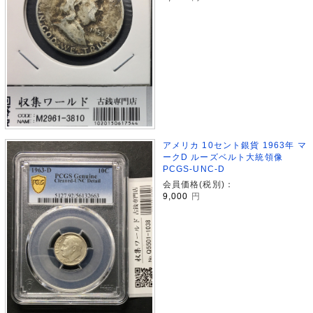
アメリカ 10セント銀貨 1963年 マ
ークD ルーズベルト大統領像
PCGS-UNC-D
会員価格(税別)：
9,000
円