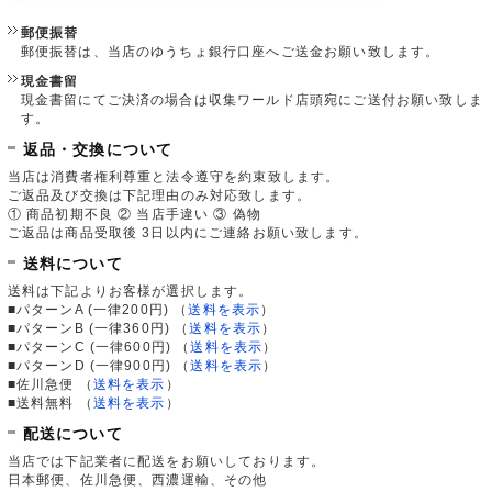
郵便振替
郵便振替は、当店のゆうちょ銀行口座へご送金お願い致します。
現金書留
現金書留にてご決済の場合は収集ワールド店頭宛にご送付お願い致しま
す。
返品・交換について
当店は消費者権利尊重と法令遵守を約束致します。
ご返品及び交換は下記理由のみ対応致します。
① 商品初期不良 ② 当店手違い ③ 偽物
ご返品は商品受取後 3日以内にご連絡お願い致します。
送料について
送料は下記よりお客様が選択します。
■パターンA (一律200円)
（
送料を表示
）
■パターンB (一律360円)
（
送料を表示
）
■パターンC (一律600円)
（
送料を表示
）
■パターンD (一律900円)
（
送料を表示
）
■佐川急便
（
送料を表示
）
■送料無料
（
送料を表示
）
配送について
当店では下記業者に配送をお願いしております。
日本郵便、佐川急便、西濃運輸、その他