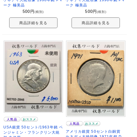
ーク 極美品
ーク 極美品
500
円
500
円
(税別)
(税別)
商品詳細を見る
商品詳細を見る
人気品
おススメ
人気品
おススメ
USA銀貨 50セント/1963年銘 ベ
アメリカ銀貨 50セント白銅貨
ンジャミン・フランクリン大統
ケネディ大統領像 1971年銘 D