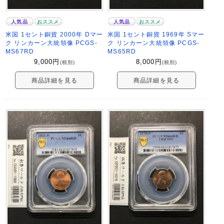
人気品
おススメ
人気品
おススメ
米国 1セント銅貨 2000年 Dマー
米国 1セント銅貨 1969年 Sマー
ク リンカーン大統領像 PCGS-
ク リンカーン大統領像 PCGS-
MS67RD
MS65RD
9,000
円
8,000
円
(税別)
(税別)
商品詳細を見る
商品詳細を見る