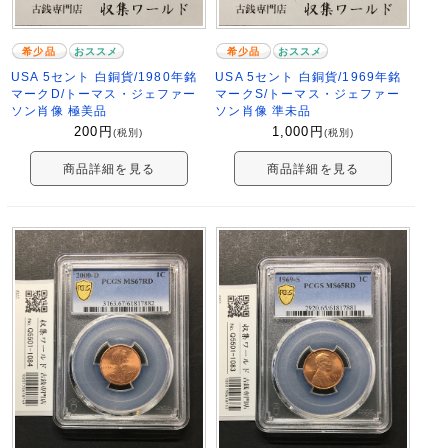
希少品
おススメ
希少品
おススメ
USA 5セント 白銅貨/1980年銘
USA 5セント 白銅貨/1969年銘
マークD/トーマス・ジェファー
マークS/トーマス・ジェファー
ソン肖像 極美品
ソン肖像 準未品
200
円
1,000
円
(税別)
(税別)
商品詳細を見る
商品詳細を見る