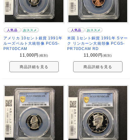
人気品
おススメ
人気品
おススメ
アメリカ 10セント銀貨 1991年
米国 1セント銅貨 1991年 Sマー
ルーズベルト大統領像 PCGS-
ク リンカーン大統領像 PCGS-
PR70DCAM
PR70DCAM RD
11,000
円
11,000
円
(税別)
(税別)
商品詳細を見る
商品詳細を見る