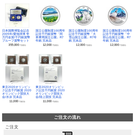
日本国際博覧会記念
国立公園制度100周年
国立公園制度100周年
国立公園制度100周年
2005年/愛地球博 壱
記念千円銀貨幣「阿
記念千円銀貨幣「大
記念千円銀貨幣「中
万円金貨/千円銀貨幣
寒摩周国立公園」R7
雪山国立公園」R7年
部山岳国立公園」R7
プルーフ貨幣セット
年銘 完未品
銘 完未品
年銘 完未品
355,000
12,000
12,000
12,000
円(税別)
円(税別)
円(税別)
円(税別)
東京2020オリンピッ
東京2020オリンピッ
ク記念千円銀貨 2020
ク記念千円銀貨 2020
オリンピック競技大
オリンピック競技大
会/水泳 完未品
会/陸上競技 完未品
11,000
11,000
円(税別)
円(税別)
ご注文の流れ
ご注文