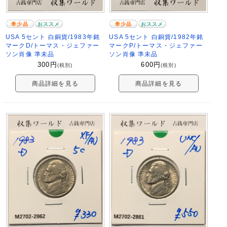
希少品
おススメ
希少品
おススメ
USA 5セント 白銅貨/1983年銘
USA 5セント 白銅貨/1982年銘
マークD/トーマス・ジェファー
マークP/トーマス・ジェファー
ソン肖像 準未品
ソン肖像 準未品
300
円
600
円
(税別)
(税別)
商品詳細を見る
商品詳細を見る