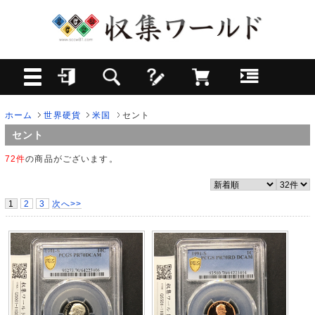
ホーム
世界硬貨
米国
セント
セント
72件
の商品がございます。
1
2
3
次へ>>