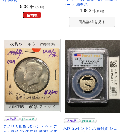
領 未使用
マーク 極美品
5,000
円
(税別)
1,000
円
(税別)
商品詳細を見る
人気品
おススメ
人気品
おススメ
アメリカ銀貨 50セント ケネデ
米国 25セント記念白銅貨 シェ
ィ大統領 1976年銘 建国200年