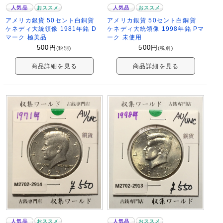
人気品
おススメ
人気品
おススメ
アメリカ銀貨 50セント白銅貨
アメリカ銀貨 50セント白銅貨
ケネディ大統領像 1981年銘 D
ケネディ大統領像 1998年銘 Pマ
マーク 極美品
ーク 未使用
500
円
500
円
(税別)
(税別)
商品詳細を見る
商品詳細を見る
人気品
おススメ
人気品
おススメ