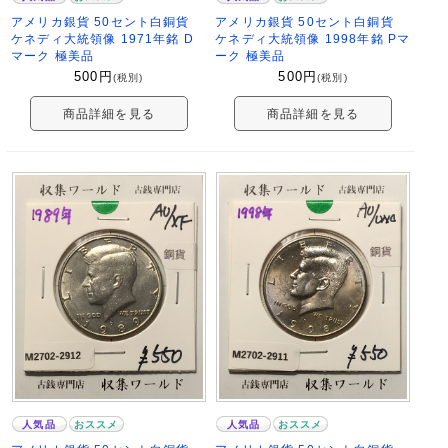
アメリカ銀貨 50セント白銅貨
アメリカ銀貨 50セント白銅貨
ケネディ大統領像 1971年銘 D
ケネディ大統領像 1998年銘 Pマ
マーク 極美品
ーク 極美品
500
円
500
円
(税別)
(税別)
商品詳細を見る
商品詳細を見る
人気品
おススメ
人気品
おススメ