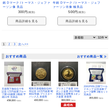
銘 Dマーク /トーマス・ジェファ
年銘 Dマーク /トーマス・ジェフ
ーソン像 美品
ァーソン肖像 極美品
300
円
500
円
(税別)
(税別)
商品詳細を見る
商品詳細を見る
1
2
3
次へ>>
おすすめ商品
おすすめ商品一覧
2002FIFA 日韓ワール
昭和天皇様御在位60
ブリタニア金貨 100
天皇陛下御在位十年
ドカップ 記念金銀プ
年記念 10万円金貨 昭
ポンド金貨 2017年銘
記念 1万円金貨プルー
ルーフ貨幣 2枚セット
和62年銘 ブリスター
英国王立造幣局 1オン
フ貨+白銅貨 2枚組 平
完未品
パック入 未使用
ス金貨 未使用
成11年 完未品
355,000
円(税別)
430,000
660,000
458,000
円(税別)
円(税別)
円(税別)