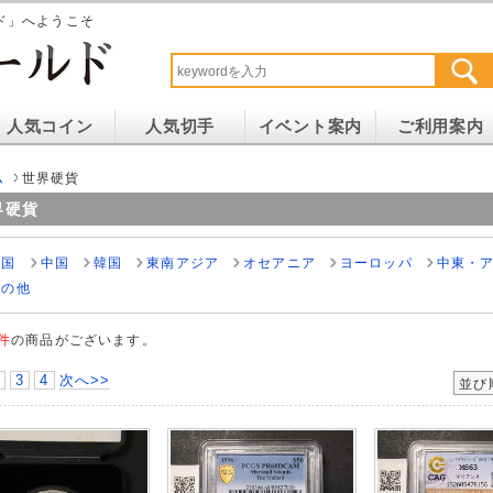
ド」へようこそ
人気コイン
人気切手
イベント案内
ご利用案内
ム
世界硬貨
界硬貨
米国
中国
韓国
東南アジア
オセアニア
ヨーロッパ
中東・
その他
9件
の商品がございます。
3
4
次へ>>
並び