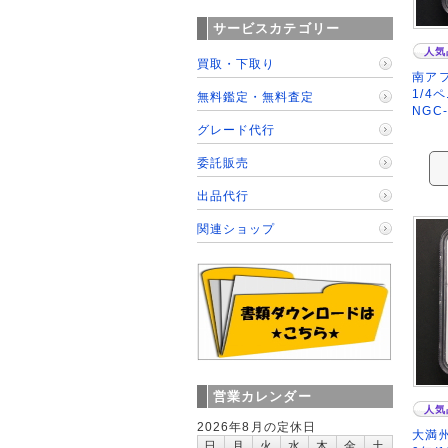
サービスカテゴリー
人気
買取・下取り
南アフ
1/4
無料鑑定・無料査定
NGC
グレード代行
委託販売
出品代行
関連ショップ
営業カレンダー
人気
2026年8月の定休日
大満州
日
月
火
水
木
金
土