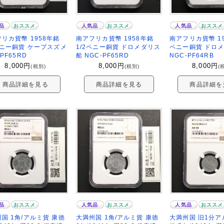
品
おススメ
人気品
おススメ
人気品
おススメ
リカ貨幣 1958年銘
南アフリカ貨幣 1958年銘
南アフリカ貨幣 19
ペニー銅貨 ケープスズメ
1/2ペニー銅貨 ドロメダリス
ペニー銅貨 ドロ
-PF65RD
船 NGC-PF65RD
NGC-PF64RB
8,000
円
8,000
円
8,000
円
(税別)
(税別)
(
商品詳細を見る
商品詳細を見る
商品詳細を
品
おススメ
人気品
おススメ
人気品
おススメ
国 1角/アルミ貨 康徳
大満州国 1角/アルミ貨 康徳
大満州国 旧1分ア