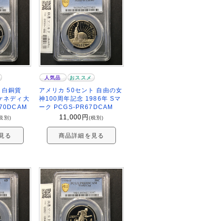
人気品
おススメ
ト白銅貨
アメリカ 50セント 自由の女
 ケネディ大
神100周年記念 1986年 Sマ
70DCAM
ーク PCGS-PR67DCAM
11,000
円
税別)
(税別)
見る
商品詳細を見る