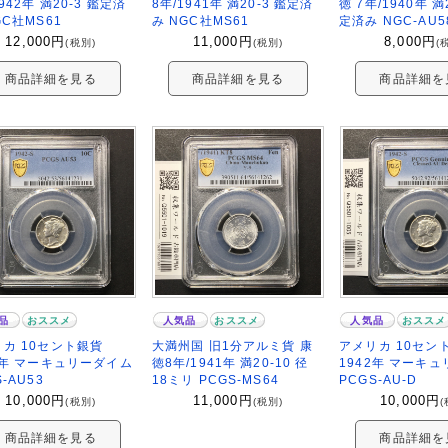
1942年 満20-3 鑑定済
8年/1941年 満20-3 鑑定済
徳 7年/1940年 満
GC社MS61
み NGC社MS61
定済み NGC-AU5
12,000
円
11,000
円
8,000
円
(税別)
(税別)
(
商品詳細を見る
商品詳細を見る
商品詳細を
品
おススメ
人気品
おススメ
人気品
おススメ
カ 10セント銀貨
大満州国 旧1分アルミ貨 康
アメリカ 10セン
2年 マーキュリーダイム
徳8年/1941年 満20-10 径
1942年 マーキ
-AU53
18ミリ PCGS-MS64
PCGS-AU-D
10,000
円
11,000
円
10,000
円
(税別)
(税別)
(
商品詳細を見る
商品詳細を