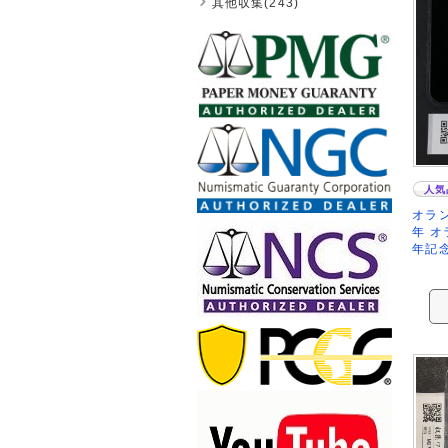
其他収集(243)
人気
オラン
年 オ
年記