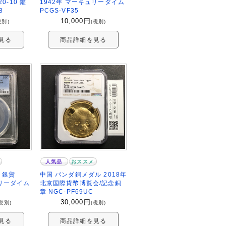
20-10 鑑
1942年 マーキュリーダイム
8
PCGS-VF35
10,000
円
税別)
(税別)
見る
商品詳細を見る
人気品
おススメ
ト銀貨
中国 パンダ銅メダル 2018年
ュリーダイム
北京国際貨幣博覧会/記念銅
章 NGC-PF69UC
30,000
円
税別)
(税別)
見る
商品詳細を見る