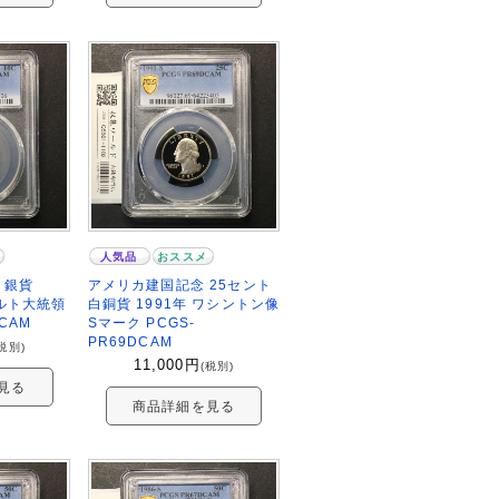
人気品
おススメ
ト銀貨
アメリカ建国記念 25セント
ベルト大統領
白銅貨 1991年 ワシントン像
DCAM
Sマーク PCGS-
PR69DCAM
税別)
11,000
円
(税別)
見る
商品詳細を見る