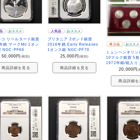
品
おススメ
人気品
おススメ
シコ リベルタード銀貨
ブリタニア 2ポンド銀貨
8年銘 マークMo 1オン
2016年銘 Early Releases
希少品
おススメ
 NGC-PF69
1オンス銀 NGC-PF70
ミュンヘンオリン
50,000
円
25,000
円
(税別)
(税別)
10マルク銀貨 5
1972年銘/箱入り
商品詳細を見る
商品詳細を見る
20,000
円
(
商品詳細を