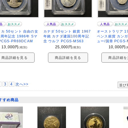
品
おススメ
人気品
おススメ
人気品
おススメ
カ 50セント 自由の女
カナダ 50セント 銀貨 1967
オーストラリア 19
0周年記念 1986年 Sマ
年銘 カナダ建国100周年記
ペンス銀貨 カン
PCGS-PR69DCAM
念 ウルフ PCGS-MS63
ュー/国章 PCGS-
13,000
円
25,000
円
10,000
円
(税別)
(税別)
(
商品詳細を見る
商品詳細を見る
商品詳細を
3
4
次へ>>
並び
すすめ商品