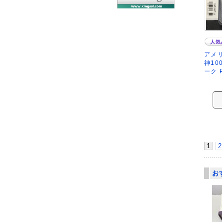
人気
アメリ
神10
ーク 
1
2
お