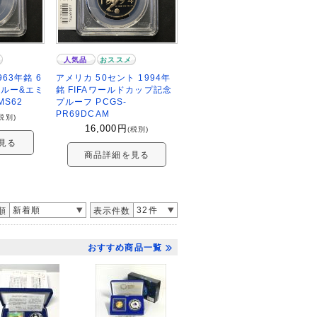
人気品
おススメ
63年銘 6
アメリカ 50セント 1994年
ガルー&エミ
銘 FIFAワールドカップ記念
MS62
プルーフ PCGS-
PR69DCAM
税別)
16,000
円
(税別)
見る
商品詳細を見る
新着順
32件
順
表示件数
おすすめ商品一覧