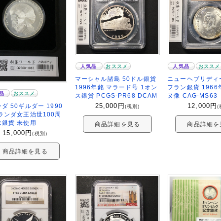
人気品
おススメ
人気品
おススメ
マーシャル諸島 50ドル銀貨
ニューヘブリディー
1996年銘 マラード号 1オン
フラン銀貨 1966
品
おススメ
ス銀貨 PCGS-PR68 DCAM
ヌ像 CAG-MS63
25,000
円
12,000
円
ダ 50ギルダー 1990
(税別)
(
ランダ女王治世100周
念銀貨 未使用
商品詳細を見る
商品詳細を
15,000
円
(税別)
商品詳細を見る