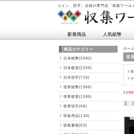
コイン、切手、古銭の専門店「収集ワール
新着商品
人気紙幣
ホー
商品カテゴリー
世
日本紙幣(3592)
日本硬貨(2259)
日本切手(716)
世界紙幣(1566)
139
世界硬貨(1399)
1
2
世界切手(98)
収集用品(130)
収集書籍(63)