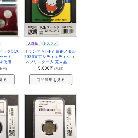
人気品
おススメ
ピック記念
オランダ MIFFY 白銅メダル
枚セット
2026東京シティエディショ
 未使用
ン/ブリスター入 完未品
5,000
円
税別)
(税別)
見る
商品詳細を見る