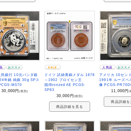
品
おススメ
SALE
人気品
おススメ
民銀行 10元パンダ銀
ドイツ 試鋳青銅メダル 1878
アメリカ 10セン
024年銘 純銀 30g SPス
～1902 プロイセン王
1991年 ルーズ
PCGS-MS70
国/Bronzed AE PCGS-
像 PCGS-PR70
SP63
30,000
円
11,000
円
(税別)
(
30,000
円
(税別)
商品詳細を
商品詳細を見る