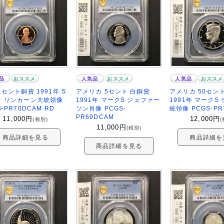
品
おススメ
人気品
おススメ
人気品
おススメ
1セント銅貨 1991年 S
アメリカ 5セント 白銅貨
アメリカ 50セン
ク リンカーン大統領像
1991年 マークS ジェファー
1991年 マークS
S-PR70DCAM RD
ソン肖像 PCGS-
統領像 PCGS-PR
PR69DCAM
11,000
円
12,000
円
(税別)
(
11,000
円
(税別)
商品詳細を見る
商品詳細を
商品詳細を見る