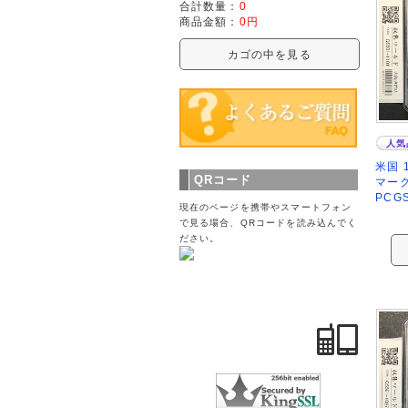
合計数量：
0
商品金額：
0円
カゴの中を見る
人気
米国 
QRコード
マー
PCG
現在のページを携帯やスマートフォン
で見る場合、QRコードを読み込んでく
ださい。