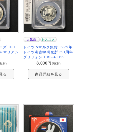
人気品
おススメ
ズ 100
ドイツ 5マルク銀貨 1979年
年 マリアン
ドイツ考古学研究所150周年
グリフォン CAG-PF66
8,000
円
税別)
(税別)
見る
商品詳細を見る