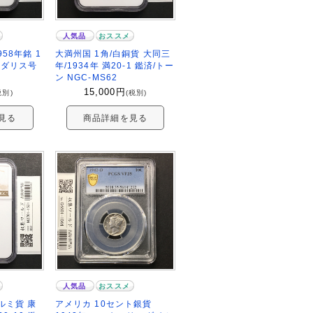
人気品
おススメ
58年銘 1
大満州国 1角/白銅貨 大同三
メダリス号
年/1934年 満20-1 鑑済/トー
ン NGC-MS62
15,000
円
税別)
(税別)
見る
商品詳細を見る
人気品
おススメ
ルミ貨 康
アメリカ 10セント銀貨