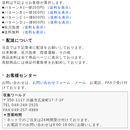
送料は下記よりお客様が選択します。
■パターンA (一律200円)
（
送料を表示
）
■パターンB (一律360円)
（
送料を表示
）
■パターンC (一律600円)
（
送料を表示
）
■パターンD (一律900円)
（
送料を表示
）
■佐川急便
（
送料を表示
）
■送料無料
（
送料を表示
）
配送について
当店では下記業者に配送をお願いしております。
日本郵便、佐川急便、西濃運輸、その他
商品送料は全て商品ページに表示しております。
高額商品には保証付書留便をお勧めしております。
お客様センター
お問い合わせは、
お問い合わせフォーム
、
メール
、お電話、FAXで受け付
けております。
収集ワールド
〒350-1117 川越市広栄町17-7-1F
TEL 049-249-2525
FAX 049-257-4989
▼営業時間
・ネットでのご注文は24時間受け付けております。
・お電話でのお問い合わせは9:00-18:00にお願いします。