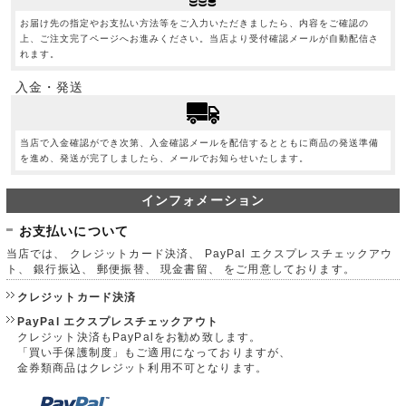
お届け先の指定やお支払い方法等をご入力いただきましたら、内容をご確認の
上、ご注文完了ページへお進みください。当店より受付確認メールが自動配信さ
れます。
入金・発送
当店で入金確認ができ次第、入金確認メールを配信するとともに商品の発送準備
を進め、発送が完了しましたら、メールでお知らせいたします。
インフォメーション
お支払いについて
当店では、 クレジットカード決済、 PayPal エクスプレスチェックアウ
ト、 銀行振込、 郵便振替、 現金書留、 をご用意しております。
クレジットカード決済
PayPal エクスプレスチェックアウト
クレジット決済もPayPalをお勧め致します。
「買い手保護制度」もご適用になっておりますが、
金券類商品はクレジット利用不可となります。