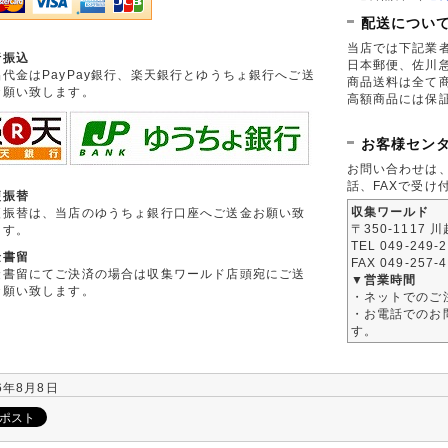
配送につい
当店では下記業
行振込
日本郵便、佐川
品代金はPayPay銀行、楽天銀行とゆうちょ銀行へご送
商品送料は全て
お願い致します。
高額商品には保
お客様セン
お問い合わせは
話、FAXで受け
便振替
収集ワールド
便振替は、当店のゆうちょ銀行口座へご送金お願い致
〒350-1117 
ます。
TEL 049-249-
金書留
FAX 049-257-
金書留にてご決済の場合は収集ワールド店頭宛にご送
▼営業時間
お願い致します。
・ネットでのご
・お電話でのお問
す。
6年8月8日