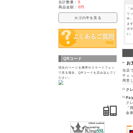
合計数量：
0
商品金額：
0円
「
リ
カゴの中を見る
中
ま
ボ
い
QRコード
お
現在のページを携帯やスマートフォン
当店で
で見る場合、QRコードを読み込んでく
チェ
ださい。
用意
ク
Pa
クレ
「
金