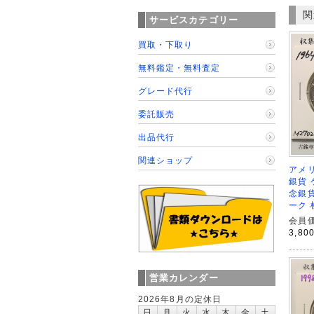
関
サービスカテゴリー
買取・下取り
無料鑑定・無料査定
グレード代行
委託販売
出品代行
関連ショップ
アメリ
銀貨
念銀貨
ーク 
会員価
3,80
営業カレンダー
2026年8月の定休日
日
月
火
水
木
金
土