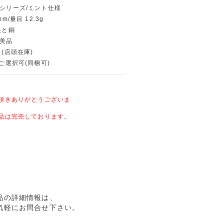
幣シリーズ/ミント仕様
m/量目 12.3g
銀と銅
〜美品
 (店頭在庫)
〜ご選択可(同梱可)
頂きありがとうございま
品は完売しております。
美品の詳細情報は、
気軽にお問合せ下さい。