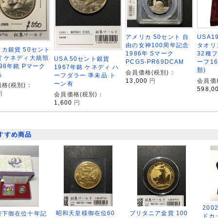
アメリカ 50セント 自
USA1
由の女神100周年記念
タオリ
カ銀貨 50セント
1986年 Sマーク
32種
貨 ケネディ大統領
USA 50セント銀貨
PCGS-PR69DCAM
ーフ1
998年銘 Pマーク
1967年銘 ケネディ ハ
類)
会員価格(税別)：
品
ーフダラー 準未品 ト
13,000
円
会員価
ーン有
格(税別)：
598,0
円
会員価格(税別)：
1,600
円
すすめ商品
200
昭和天皇様御在位60
ブリタニア金貨 100
陛下御在位十年記
ドカ