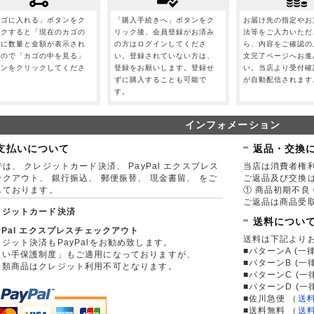
カゴに入れる」ボタンをク
「購入手続きへ」ボタンをク
お届け先の指定やお
ックすると「現在のカゴの
リック後、会員登録がお済み
法等をご入力いただ
」に数量と金額が表示され
の方はログインしてくださ
ら、内容をご確認の
すので「カゴの中を見る」
い。登録されていない方は、
文完了ページへお進
タンをクリックしてくださ
登録をお願いします。登録せ
い。当店より受付確
。
ずに購入することも可能で
が自動配信されます
す。
インフォメーション
支払いについて
返品・交換
は、 クレジットカード決済、 PayPal エクスプレス
当店は消費者権
ックアウト、 銀行振込、 郵便振替、 現金書留、 をご
ご返品及び交換
しております。
① 商品初期不良 
ご返品は商品受取
レジットカード決済
送料につい
yPal エクスプレスチェックアウト
送料は下記より
ジット決済もPayPalをお勧め致します。
■パターンA (一律
買い手保護制度」もご適用になっておりますが、
■パターンB (一
券類商品はクレジット利用不可となります。
■パターンC (一
■パターンD (一
■佐川急便
（
送
■送料無料
（
送