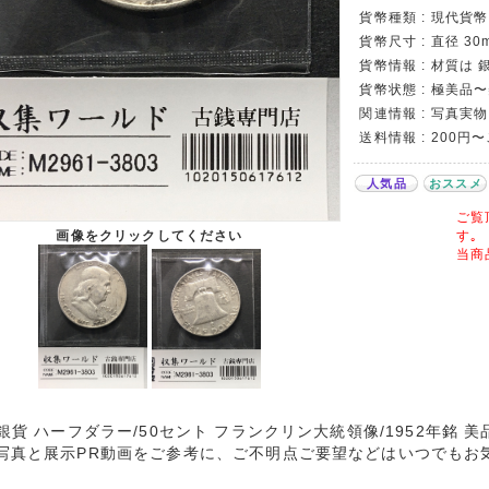
貨幣種類 : 現代貨
貨幣尺寸 : 直径 30m
貨幣情報 : 材質は 
貨幣状態 : 極美品
関連情報 : 写真実物
送料情報 : 200円
人気品
おススメ
ご覧
画像をクリックしてください
す｡
当商
A銀貨 ハーフダラー/50セント フランクリン大統領像/1952年銘 
写真と展示PR動画をご参考に、ご不明点ご要望などはいつでもお