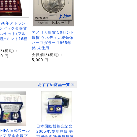
996年アトラン
ンピック金銀貨
アメリカ銀貨 50セント
フルセット(プル
銀貨 ケネディ大統領像
6種+ミント16種
ハーフダラー 1965年
銘 未使用
格(税別)：
会員価格(税別)：
00
円
5,000
円
おすすめ商品一覧
日本国際博覧会記念
2FIFA 日韓ワール
2005年/愛地球博 壱
ップ 記念金銀プ
万円金貨/千円銀貨幣