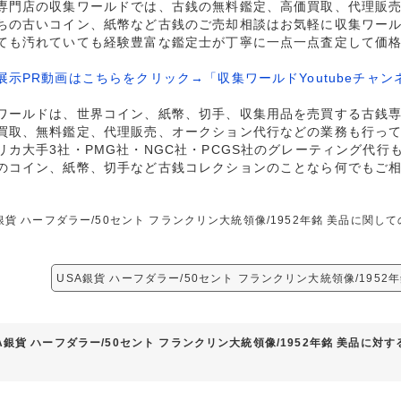
専門店の収集ワールドでは、古銭の無料鑑定、高価買取、代理販
ちの古いコイン、紙幣など古銭のご売却相談はお気軽に収集ワー
ても汚れていても経験豊富な鑑定士が丁寧に一点一点査定して価
展示PR動画はこちらをクリック→「収集ワールドYoutubeチャン
ワールドは、世界コイン、紙幣、切手、収集用品を売買する古銭
買取、無料鑑定、代理販売、オークション代行などの業務も行っ
リカ大手3社・PMG社・NGC社・PCGS社のグレーティング代行
のコイン、紙幣、切手など古銭コレクションのことなら何でもご
銀貨 ハーフダラー/50セント フランクリン大統領像/1952年銘 美品に関
USA銀貨 ハーフダラー/50セント フランクリン大統領像/1952
A銀貨 ハーフダラー/50セント フランクリン大統領像/1952年銘 美品に対