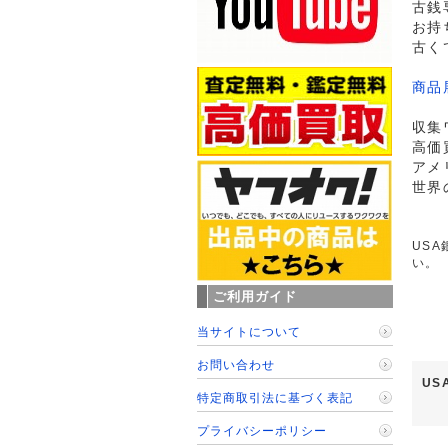
古銭
お持
古く
商品
収集
高価
アメ
世界
USA
い。
ご利用ガイド
当サイトについて
お問い合わせ
US
特定商取引法に基づく表記
プライバシーポリシー