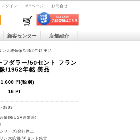
ログイン
MYページ
お問合せ
顧客センター
店舗紹介
リン大統領像/1952年銘 美品
ーフダラー/50セント フラン
/1952年銘 美品
1,600
円(税別)
16
Pt
1-3803
合衆国(USA造幣局)
銘
貨シリーズ/発行停止
クリン大統領/50セント銀貨