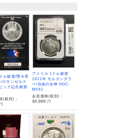
アメリカ 1ドル銀貨
1ドル銀貨/聖火塔
1921年 モルガンダラ
4年/ロサンゼルス
ー/自由の女神 NGC-
ピック記念銀貨
MS61
会員価格(税別)：
格(税別)：
30,000
円
円