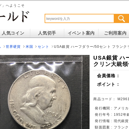
ド」へようこそ
人気コイン
人気切手
イベント案内
ご利用案内
ム
世界硬貨
米国
セント
USA銀貨 ハーフダラー/50セント フランク
USA銀貨 ハ
クリン大統領像
会員価格：
ポイント：
商品コード：
M296
発行機関 : アメリカ
発行年号 : 1952年
発行情報 : 現代銀
額面図案 : フラン