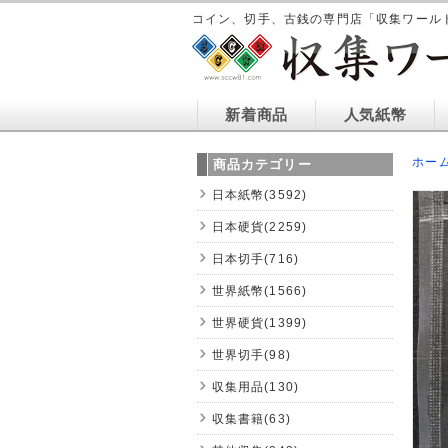
コイン、切手、古銭の専門店「収集ワール
新着商品
人気紙幣
ホー
商品カテゴリー
日本紙幣(3592)
日本硬貨(2259)
日本切手(716)
世界紙幣(1566)
世界硬貨(1399)
世界切手(98)
収集用品(130)
収集書籍(63)