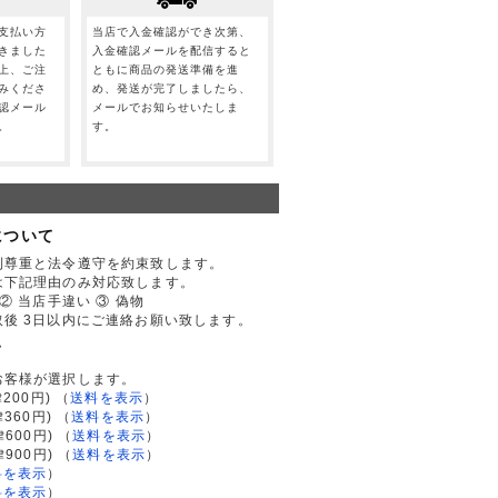
支払い方
当店で入金確認ができ次第、
きました
入金確認メールを配信すると
上、ご注
ともに商品の発送準備を進
みくださ
め、発送が完了しましたら、
認メール
メールでお知らせいたしま
。
す。
について
利尊重と法令遵守を約束致します。
は下記理由のみ対応致します。
② 当店手違い ③ 偽物
後 3日以内にご連絡お願い致します。
て
お客様が選択します。
200円)
（
送料を表示
）
律360円)
（
送料を表示
）
律600円)
（
送料を表示
）
律900円)
（
送料を表示
）
料を表示
）
料を表示
）