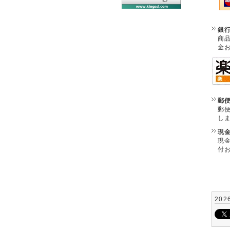
銀
商
金
郵
郵
し
現
現
付
202