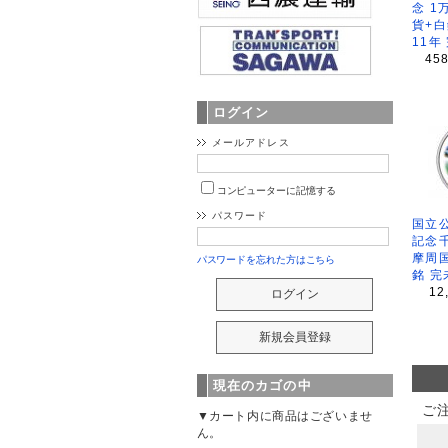
念 1
貨+白
11年
45
ログイン
メールアドレス
コンピューターに記憶する
パスワード
国立公
記念
摩周
パスワードを忘れた方はこちら
銘 完
12
現在のカゴの中
ご
▼カート内に商品はございませ
ん。