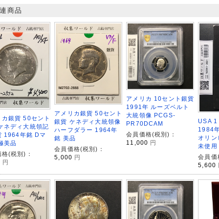
連商品
アメリカ 10セント銀貨
1991年 ルーズベルト
アメリカ銀貨 50セント
大統領像 PCGS-
カ銀貨 50セント
USA 
銀貨 ケネディ大統領像
PR70DCAM
 ケネディ大統領記
198
ハーフダラー 1964年
会員価格(税別)：
 1964年銘 Dマ
オリン
銘 美品
11,000
円
極美品
未使用
会員価格(税別)：
格(税別)：
会員価
5,000
円
0
円
5,600