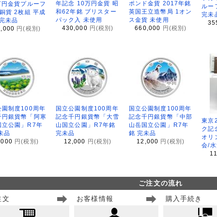
年記念 10万円金貨 昭
ポンド金貨 2017年銘
万円金貨プルーフ
ルー
和62年銘 ブリスター
英国王立造幣局 1オン
銅貨 2枚組 平成
完未
パック入 未使用
ス金貨 未使用
 完未品
35
430,000
円(税別)
660,000
円(税別)
8,000
円(税別)
園制度100周年
国立公園制度100周年
国立公園制度100周年
千円銀貨幣「阿寒
記念千円銀貨幣「大雪
記念千円銀貨幣「中部
東京
国立公園」R7年
山国立公園」R7年銘
山岳国立公園」R7年
ク記
未品
完未品
銘 完未品
オリ
,000
円(税別)
12,000
円(税別)
12,000
円(税別)
会/
1
ご注文の流れ
注文
お客様情報
購入手続き