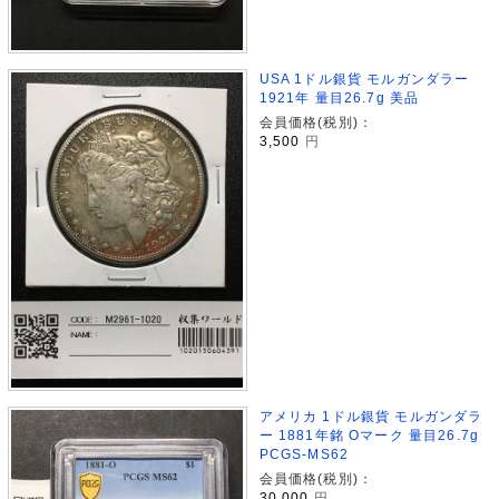
USA 1ドル銀貨 モルガンダラー
1921年 量目26.7g 美品
会員価格(税別)：
3,500
円
アメリカ 1ドル銀貨 モルガンダラ
ー 1881年銘 Oマーク 量目26.7g
PCGS-MS62
会員価格(税別)：
30,000
円