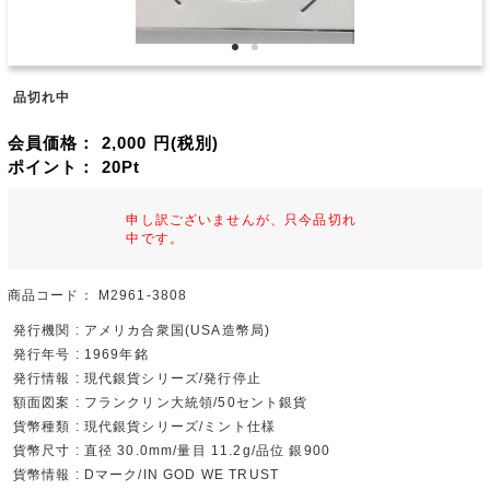
品切れ中
会員価格：
2,000
円(税別)
ポイント：
20
Pt
申し訳ございませんが、只今品切れ
中です。
商品コード：
M2961-3808
発行機関 : アメリカ合衆国(USA造幣局)
発行年号 : 1969年銘
発行情報 : 現代銀貨シリーズ/発行停止
額面図案 : フランクリン大統領/50セント銀貨
貨幣種類 : 現代銀貨シリーズ/ミント仕様
貨幣尺寸 : 直径 30.0mm/量目 11.2g/品位 銀900
貨幣情報 : Dマーク/IN GOD WE TRUST