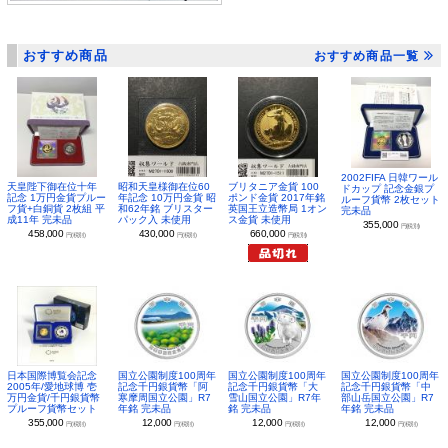
おすすめ商品
おすすめ商品一覧
2002FIFA 日韓ワール
昭和天皇様御在位60
ブリタニア金貨 100
天皇陛下御在位十年
ドカップ 記念金銀プ
年記念 10万円金貨 昭
ポンド金貨 2017年銘
記念 1万円金貨プルー
ルーフ貨幣 2枚セット
和62年銘 ブリスター
英国王立造幣局 1オン
フ貨+白銅貨 2枚組 平
完未品
パック入 未使用
ス金貨 未使用
成11年 完未品
355,000
円(税別)
430,000
660,000
458,000
円(税別)
円(税別)
円(税別)
日本国際博覧会記念
国立公園制度100周年
国立公園制度100周年
国立公園制度100周年
2005年/愛地球博 壱
記念千円銀貨幣「阿
記念千円銀貨幣「大
記念千円銀貨幣「中
万円金貨/千円銀貨幣
寒摩周国立公園」R7
雪山国立公園」R7年
部山岳国立公園」R7
プルーフ貨幣セット
年銘 完未品
銘 完未品
年銘 完未品
355,000
12,000
12,000
12,000
円(税別)
円(税別)
円(税別)
円(税別)