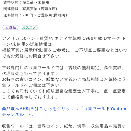
貨幣状態 : 極美品〜未使用
関連情報 : 写真実物 (店頭在庫)
送料情報 : 200円〜ご選択可(同梱可)
人気品
おススメ
アメリカ 50セント銀貨/ケネディ大統領 1969年銘 Dマーク ト
ーン/未使用の詳細情報は、
掲載写真と展示PR動画をご参考に、ご不明点ご要望などはいつ
でもお気軽にお問合せ下さい。
古銭専門店の収集ワールドでは、古銭の無料鑑定、高価買取、
代理販売も行っております。
お持ちの古いコイン、紙幣など古銭のご売却相談はお気軽に収
集ワールドへご相談は下さい。
古くても汚れていても経験豊富な鑑定士が丁寧に一点一点査定
して価格提示しております。
商品展示PR動画はこちらをクリック→「収集ワールドYoutube
チャンネル」へ
収集ワールドは、世界コイン、紙幣、切手、収集用品を売買す