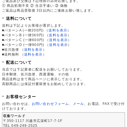
ご返品及び交換は下記理由のみ対応致します。
① 商品初期不良 ② 当店手違い ③ 偽物
ご返品は商品受取後 3日以内にご連絡お願い致します。
送料について
送料は下記よりお客様が選択します。
■パターンA (一律200円)
（
送料を表示
）
■パターンB (一律360円)
（
送料を表示
）
■パターンC (一律600円)
（
送料を表示
）
■パターンD (一律900円)
（
送料を表示
）
■佐川急便
（
送料を表示
）
■送料無料
（
送料を表示
）
配送について
当店では下記業者に配送をお願いしております。
日本郵便、佐川急便、西濃運輸、その他
商品送料は全て商品ページに表示しております。
高額商品には保証付書留便をお勧めしております。
お客様センター
お問い合わせは、
お問い合わせフォーム
、
メール
、お電話、FAXで受け付
けております。
収集ワールド
〒350-1117 川越市広栄町17-7-1F
TEL 049-249-2525