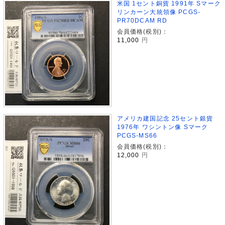
米国 1セント銅貨 1991年 Sマーク
リンカーン大統領像 PCGS-
PR70DCAM RD
会員価格(税別)：
11,000
円
アメリカ建国記念 25セント銀貨
1976年 ワシントン像 Sマーク
PCGS-MS66
会員価格(税別)：
12,000
円