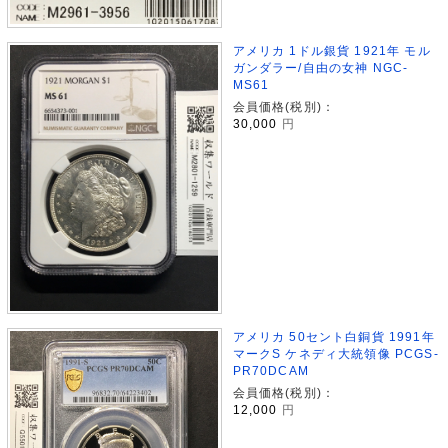
アメリカ 1ドル銀貨 1921年 モル
ガンダラー/自由の女神 NGC-
MS61
会員価格(税別)：
30,000
円
アメリカ 50セント白銅貨 1991年
マークS ケネディ大統領像 PCGS-
PR70DCAM
会員価格(税別)：
12,000
円