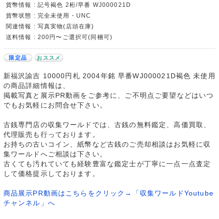
貨幣情報 : 記号褐色 2桁/早番 WJ000021D
貨幣状態 : 完全未使用・UNC
関連情報 : 写真実物(店頭在庫)
送料情報 : 200円〜ご選択可(同梱可)
限定品
おススメ
新福沢諭吉 10000円札 2004年銘 早番WJ000021D褐色 未使用
の商品詳細情報は、
掲載写真と展示PR動画をご参考に、ご不明点ご要望などはいつ
でもお気軽にお問合せ下さい。
古銭専門店の収集ワールドでは、古銭の無料鑑定、高価買取、
代理販売も行っております。
お持ちの古いコイン、紙幣など古銭のご売却相談はお気軽に収
集ワールドへご相談は下さい。
古くても汚れていても経験豊富な鑑定士が丁寧に一点一点査定
して価格提示しております。
商品展示PR動画はこちらをクリック→「収集ワールドYoutube
チャンネル」へ