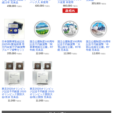
パック入 未使用
ス金貨 未使用
成11年 完未品
355,000
円(税別)
430,000
660,000
458,000
円(税別)
円(税別)
円(税別)
日本国際博覧会記念
国立公園制度100周年
国立公園制度100周年
国立公園制度100周年
2005年/愛地球博 壱
記念千円銀貨幣「阿
記念千円銀貨幣「大
記念千円銀貨幣「中
万円金貨/千円銀貨幣
寒摩周国立公園」R7
雪山国立公園」R7年
部山岳国立公園」R7
プルーフ貨幣セット
年銘 完未品
銘 完未品
年銘 完未品
355,000
12,000
12,000
12,000
円(税別)
円(税別)
円(税別)
円(税別)
東京2020オリンピッ
東京2020オリンピッ
ク記念千円銀貨 2020
ク記念千円銀貨 2020
オリンピック競技大
オリンピック競技大
会/水泳 完未品
会/陸上競技 完未品
11,000
11,000
円(税別)
円(税別)