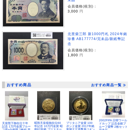
会員価格(税別)：
3,000
円
北里柴三郎 新1000円札 2024年銘
珍番 AB177774/完未品/新紙幣記
念
会員価格(税別)：
1,800
円
おすすめ商品
おすすめ商品一覧
2002FIFA 日韓ワール
昭和天皇様御在位60
ブリタニア金貨 100
天皇陛下御在位十年
ドカップ 記念金銀プ
年記念 10万円金貨 昭
ポンド金貨 2017年銘
記念 1万円金貨プルー
ルーフ貨幣 2枚セット
和62年銘 ブリスター
英国王立造幣局 1オン
フ貨+白銅貨 2枚組 平
完未品