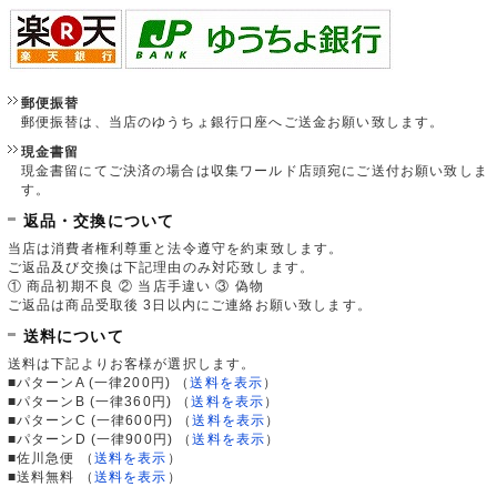
郵便振替
郵便振替は、当店のゆうちょ銀行口座へご送金お願い致します。
現金書留
現金書留にてご決済の場合は収集ワールド店頭宛にご送付お願い致しま
す。
返品・交換について
当店は消費者権利尊重と法令遵守を約束致します。
ご返品及び交換は下記理由のみ対応致します。
① 商品初期不良 ② 当店手違い ③ 偽物
ご返品は商品受取後 3日以内にご連絡お願い致します。
送料について
送料は下記よりお客様が選択します。
■パターンA (一律200円)
（
送料を表示
）
■パターンB (一律360円)
（
送料を表示
）
■パターンC (一律600円)
（
送料を表示
）
■パターンD (一律900円)
（
送料を表示
）
■佐川急便
（
送料を表示
）
■送料無料
（
送料を表示
）