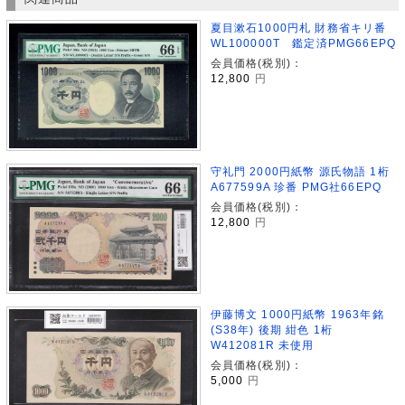
夏目漱石1000円札 財務省キリ番
WL100000T 鑑定済PMG66EPQ
会員価格(税別)：
12,800
円
守礼門 2000円紙幣 源氏物語 1桁
A677599A 珍番 PMG社66EPQ
会員価格(税別)：
12,800
円
伊藤博文 1000円紙幣 1963年銘
(S38年) 後期 紺色 1桁
W412081R 未使用
会員価格(税別)：
5,000
円