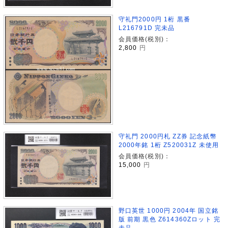
守礼門2000円 1桁 黒番
L216791D 完未品
会員価格(税別)：
2,800
円
守礼門 2000円札 ZZ券 記念紙幣
2000年銘 1桁 Z520031Z 未使用
会員価格(税別)：
15,000
円
野口英世 1000円 2004年 国立銘
版 前期 黒色 Z614360Zロット 完
未品