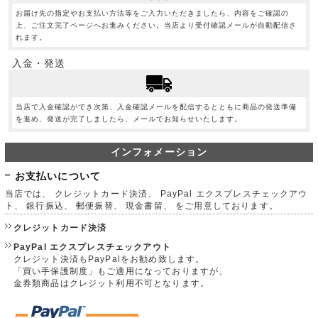
お届け先の指定やお支払い方法等をご入力いただきましたら、内容をご確認の
上、ご注文完了ページへお進みください。当店より受付確認メールが自動配信さ
れます。
入金・発送
当店で入金確認ができ次第、入金確認メールを配信するとともに商品の発送準備
を進め、発送が完了しましたら、メールでお知らせいたします。
インフォメーション
お支払いについて
当店では、 クレジットカード決済、 PayPal エクスプレスチェックアウ
ト、 銀行振込、 郵便振替、 現金書留、 をご用意しております。
クレジットカード決済
PayPal エクスプレスチェックアウト
クレジット決済もPayPalをお勧め致します。
「買い手保護制度」もご適用になっておりますが、
金券類商品はクレジット利用不可となります。