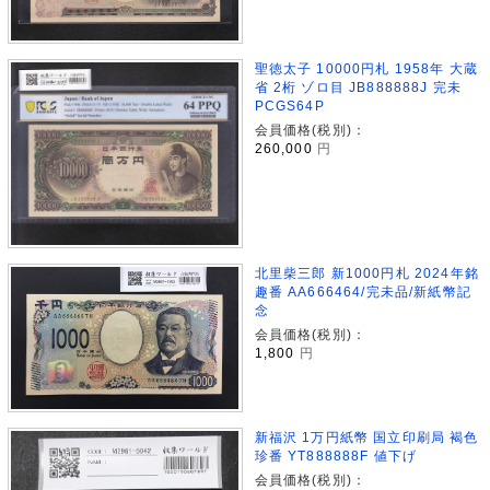
聖徳太子 10000円札 1958年 大蔵
省 2桁 ゾロ目 JB888888J 完未
PCGS64P
会員価格(税別)：
260,000
円
北里柴三郎 新1000円札 2024年銘
趣番 AA666464/完未品/新紙幣記
念
会員価格(税別)：
1,800
円
新福沢 1万円紙幣 国立印刷局 褐色
珍番 YT888888F 値下げ
会員価格(税別)：