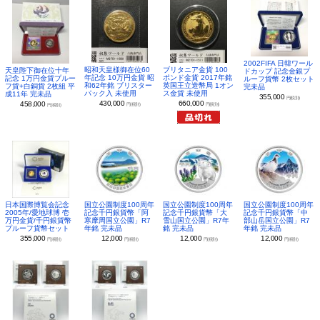
2002FIFA 日韓ワール
昭和天皇様御在位60
ブリタニア金貨 100
天皇陛下御在位十年
ドカップ 記念金銀プ
年記念 10万円金貨 昭
ポンド金貨 2017年銘
記念 1万円金貨プルー
ルーフ貨幣 2枚セット
和62年銘 ブリスター
英国王立造幣局 1オン
フ貨+白銅貨 2枚組 平
完未品
パック入 未使用
ス金貨 未使用
成11年 完未品
355,000
円(税別)
430,000
660,000
458,000
円(税別)
円(税別)
円(税別)
日本国際博覧会記念
国立公園制度100周年
国立公園制度100周年
国立公園制度100周年
2005年/愛地球博 壱
記念千円銀貨幣「阿
記念千円銀貨幣「大
記念千円銀貨幣「中
万円金貨/千円銀貨幣
寒摩周国立公園」R7
雪山国立公園」R7年
部山岳国立公園」R7
プルーフ貨幣セット
年銘 完未品
銘 完未品
年銘 完未品
355,000
12,000
12,000
12,000
円(税別)
円(税別)
円(税別)
円(税別)