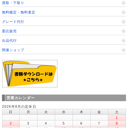
買取・下取り
無料鑑定・無料査定
グレード代行
委託販売
出品代行
関連ショップ
営業カレンダー
2026年8月の定休日
日
月
火
水
木
金
土
1
2
3
4
5
6
7
8