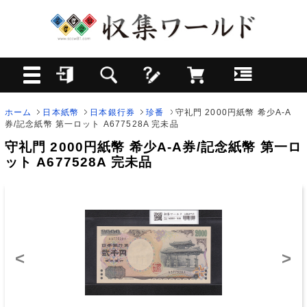
ホーム
日本紙幣
日本銀行券
珍番
守礼門 2000円紙幣 希少A-A
券/記念紙幣 第一ロット A677528A 完未品
守礼門 2000円紙幣 希少A-A券/記念紙幣 第一ロ
ット A677528A 完未品
<
>