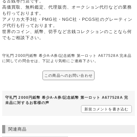
る古銭専門店です。
高価買取、無料鑑定、代理販売、オークション代行などの業務
も行っております。
アメリカ大手3社・PMG社・NGC社・PCGS社のグレーティン
グ代行も行っております。
世界のコイン、紙幣、切手など古銭コレクションのことなら何
でもご相談下さい。
守礼門 2000円紙幣 希少A-A券/記念紙幣 第一ロット A677528A 完未品
に関しての問合せは、下記より気軽にご連絡下さい。
この商品へのお問い合わせ
守礼門 2000円紙幣 希少A-A券/記念紙幣 第一ロット A677528A 完
未品に対するお客様の声
新規コメントを書き込む
関連商品