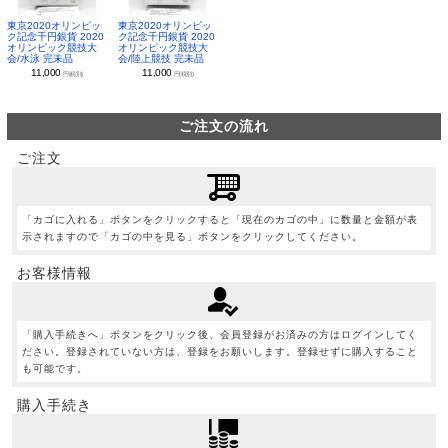
東京2020オリンピッ
東京2020オリンピッ
ク記念千円銀貨 2020
ク記念千円銀貨 2020
オリンピック競技大
オリンピック競技大
会/水泳 完未品
会/陸上競技 完未品
11,000
11,000
円(税別)
円(税別)
ご注文の流れ
ご注文
「カゴに入れる」ボタンをクリックすると「現在のカゴの中」に数量と金額が表
示されますので「カゴの中を見る」ボタンをクリックしてください。
お客様情報
「購入手続きへ」ボタンをクリック後、会員登録がお済みの方はログインしてく
ださい。登録されていない方は、登録をお願いします。登録せずに購入すること
も可能です。
購入手続き