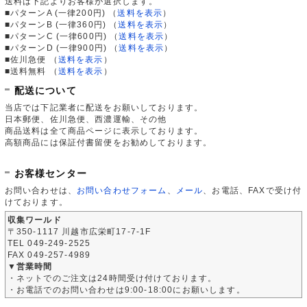
送料は下記よりお客様が選択します。
■パターンA (一律200円)
（
送料を表示
）
■パターンB (一律360円)
（
送料を表示
）
■パターンC (一律600円)
（
送料を表示
）
■パターンD (一律900円)
（
送料を表示
）
■佐川急便
（
送料を表示
）
■送料無料
（
送料を表示
）
配送について
当店では下記業者に配送をお願いしております。
日本郵便、佐川急便、西濃運輸、その他
商品送料は全て商品ページに表示しております。
高額商品には保証付書留便をお勧めしております。
お客様センター
お問い合わせは、
お問い合わせフォーム
、
メール
、お電話、FAXで受け付
けております。
収集ワールド
〒350-1117 川越市広栄町17-7-1F
TEL 049-249-2525
FAX 049-257-4989
▼営業時間
・ネットでのご注文は24時間受け付けております。
・お電話でのお問い合わせは9:00-18:00にお願いします。