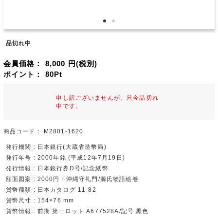
品切れ中
会員価格：
8,000
円(税別)
ポイント：
80
Pt
申し訳ございませんが、只今品切れ
中です。
商品コード：
M2801-1620
発行機関 : 日本銀行(大蔵省造幣局)
発行年号 : 2000年銘 (平成12年7月19日)
発行情報 : 日本銀行券D号/記念紙幣
額面図案 : 2000円・沖縄守礼門/源氏物語絵巻
貨幣種類 : 日本カタログ 11-82
貨幣尺寸 : 154×76 mm
貨幣情報 : 前期 第一ロット A677528A/記号 黒色