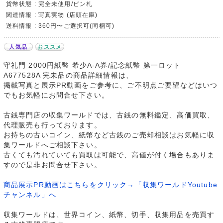
貨幣状態 : 完全未使用/ピン札
関連情報 : 写真実物 (店頭在庫)
送料情報 : 360円〜ご選択可(同梱可)
人気品
おススメ
守礼門 2000円紙幣 希少A-A券/記念紙幣 第一ロット
A677528A 完未品の商品詳細情報は、
掲載写真と展示PR動画をご参考に、ご不明点ご要望などはいつ
でもお気軽にお問合せ下さい。
古銭専門店の収集ワールドでは、古銭の無料鑑定、高価買取、
代理販売も行っております。
お持ちの古いコイン、紙幣など古銭のご売却相談はお気軽に収
集ワールドへご相談下さい。
古くても汚れていても買取は可能で、高値が付く場合もありま
すので是非お問合せ下さい。
商品展示PR動画はこちらをクリック→「収集ワールドYoutube
チャンネル」へ
収集ワールドは、世界コイン、紙幣、切手、収集用品を売買す