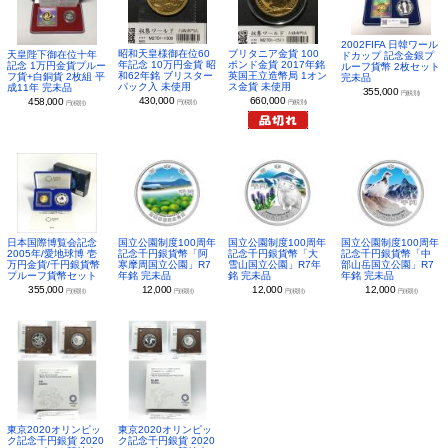
2002FIFA 日韓ワール
昭和天皇様御在位60
ブリタニア金貨 100
天皇陛下御在位十年
ドカップ 記念金銀プ
年記念 10万円金貨 昭
ポンド金貨 2017年銘
記念 1万円金貨プルー
ルーフ貨幣 2枚セット
和62年銘 ブリスター
英国王立造幣局 1オン
フ貨+白銅貨 2枚組 平
完未品
パック入 未使用
ス金貨 未使用
成11年 完未品
355,000
円(税別)
430,000
660,000
458,000
円(税別)
円(税別)
円(税別)
日本国際博覧会記念
国立公園制度100周年
国立公園制度100周年
国立公園制度100周年
2005年/愛地球博 壱
記念千円銀貨幣「阿
記念千円銀貨幣「大
記念千円銀貨幣「中
万円金貨/千円銀貨幣
寒摩周国立公園」R7
雪山国立公園」R7年
部山岳国立公園」R7
プルーフ貨幣セット
年銘 完未品
銘 完未品
年銘 完未品
355,000
12,000
12,000
12,000
円(税別)
円(税別)
円(税別)
円(税別)
東京2020オリンピッ
東京2020オリンピッ
ク記念千円銀貨 2020
ク記念千円銀貨 2020