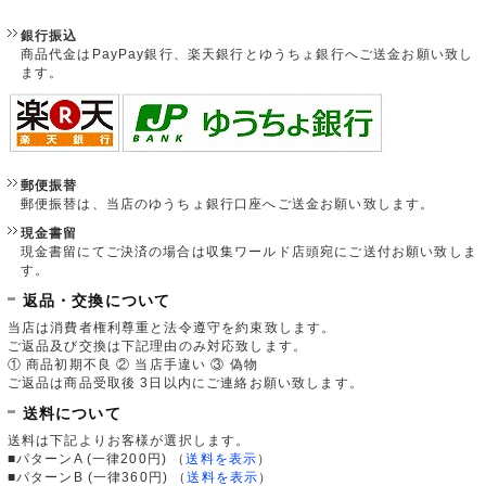
銀行振込
商品代金はPayPay銀行、楽天銀行とゆうちょ銀行へご送金お願い致し
ます。
郵便振替
郵便振替は、当店のゆうちょ銀行口座へご送金お願い致します。
現金書留
現金書留にてご決済の場合は収集ワールド店頭宛にご送付お願い致しま
す。
返品・交換について
当店は消費者権利尊重と法令遵守を約束致します。
ご返品及び交換は下記理由のみ対応致します。
① 商品初期不良 ② 当店手違い ③ 偽物
ご返品は商品受取後 3日以内にご連絡お願い致します。
送料について
送料は下記よりお客様が選択します。
■パターンA (一律200円)
（
送料を表示
）
■パターンB (一律360円)
（
送料を表示
）