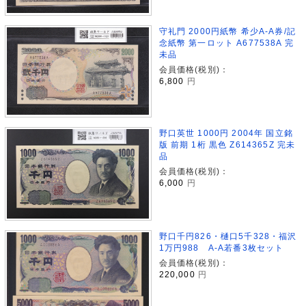
守礼門 2000円紙幣 希少A-A券/記
念紙幣 第一ロット A677538A 完
未品
会員価格(税別)：
6,800
円
野口英世 1000円 2004年 国立銘
版 前期 1桁 黒色 Z614365Z 完未
品
会員価格(税別)：
6,000
円
野口千円826・樋口5千328・福沢
1万円988 A-A若番3枚セット
会員価格(税別)：
220,000
円