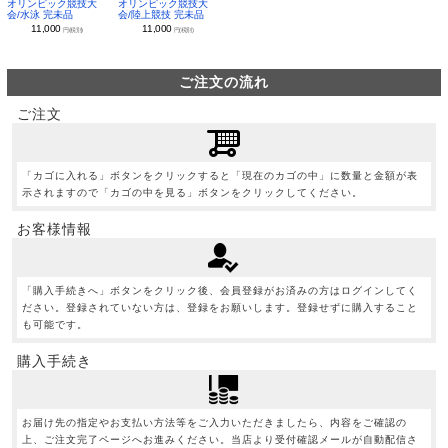
オリンピック競技大
オリンピック競技大
会/水泳 完未品
会/陸上競技 完未品
11,000
11,000
円(税別)
円(税別)
ご注文の流れ
ご注文
「カゴに入れる」ボタンをクリックすると「現在のカゴの中」に数量と金額が表
示されますので「カゴの中を見る」ボタンをクリックしてください。
お客様情報
「購入手続きへ」ボタンをクリック後、会員登録がお済みの方はログインしてく
ださい。登録されていない方は、登録をお願いします。登録せずに購入すること
も可能です。
購入手続き
お届け先の指定やお支払い方法等をご入力いただきましたら、内容をご確認の
上、ご注文完了ページへお進みください。当店より受付確認メールが自動配信さ