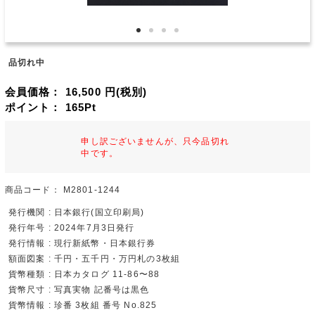
品切れ中
会員価格：
16,500
円(税別)
ポイント：
165
Pt
申し訳ございませんが、只今品切れ
中です。
商品コード：
M2801-1244
発行機関 : 日本銀行(国立印刷局)
発行年号 : 2024年7月3日発行
発行情報 : 現行新紙幣・日本銀行券
額面図案 : 千円・五千円・万円札の3枚組
貨幣種類 : 日本カタログ 11-86〜88
貨幣尺寸 : 写真実物 記番号は黒色
貨幣情報 : 珍番 3枚組 番号 No.825