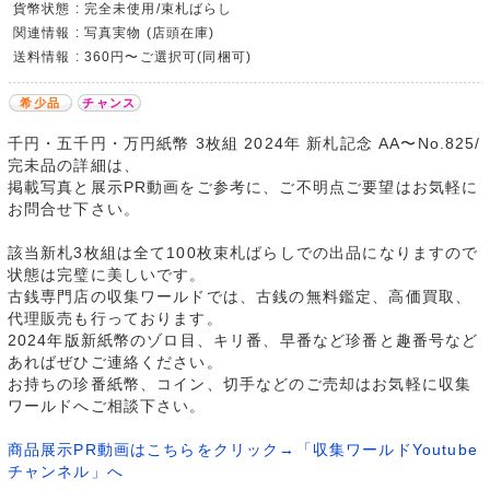
貨幣状態 : 完全未使用/束札ばらし
関連情報 : 写真実物 (店頭在庫)
送料情報 : 360円〜ご選択可(同梱可)
希少品
チャンス
千円・五千円・万円紙幣 3枚組 2024年 新札記念 AA〜No.825/
完未品の詳細は、
掲載写真と展示PR動画をご参考に、ご不明点ご要望はお気軽に
お問合せ下さい。
該当新札3枚組は全て100枚束札ばらしでの出品になりますので
状態は完璧に美しいです。
古銭専門店の収集ワールドでは、古銭の無料鑑定、高価買取、
代理販売も行っております。
2024年版新紙幣のゾロ目、キリ番、早番など珍番と趣番号など
あればぜひご連絡ください。
お持ちの珍番紙幣、コイン、切手などのご売却はお気軽に収集
ワールドへご相談下さい。
商品展示PR動画はこちらをクリック→「収集ワールドYoutube
チャンネル」へ