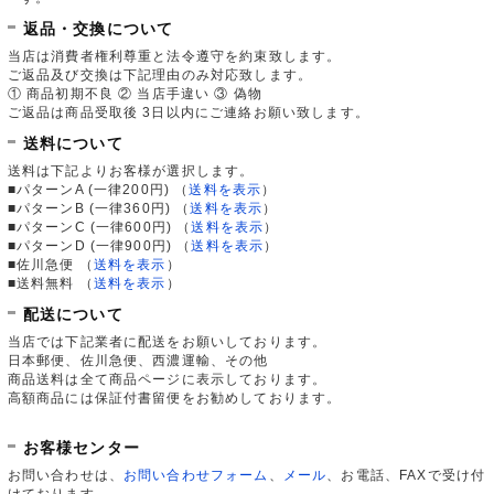
返品・交換について
当店は消費者権利尊重と法令遵守を約束致します。
ご返品及び交換は下記理由のみ対応致します。
① 商品初期不良 ② 当店手違い ③ 偽物
ご返品は商品受取後 3日以内にご連絡お願い致します。
送料について
送料は下記よりお客様が選択します。
■パターンA (一律200円)
（
送料を表示
）
■パターンB (一律360円)
（
送料を表示
）
■パターンC (一律600円)
（
送料を表示
）
■パターンD (一律900円)
（
送料を表示
）
■佐川急便
（
送料を表示
）
■送料無料
（
送料を表示
）
配送について
当店では下記業者に配送をお願いしております。
日本郵便、佐川急便、西濃運輸、その他
商品送料は全て商品ページに表示しております。
高額商品には保証付書留便をお勧めしております。
お客様センター
お問い合わせは、
お問い合わせフォーム
、
メール
、お電話、FAXで受け付
けております。