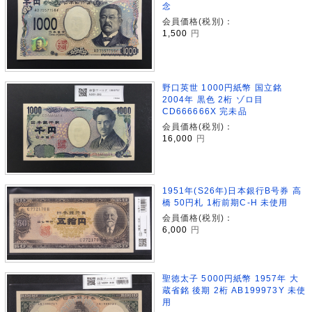
念
会員価格(税別)：
1,500
円
野口英世 1000円紙幣 国立銘
2004年 黒色 2桁 ゾロ目
CD666666X 完未品
会員価格(税別)：
16,000
円
1951年(S26年)日本銀行B号券 高
橋 50円札 1桁前期C-H 未使用
会員価格(税別)：
6,000
円
聖徳太子 5000円紙幣 1957年 大
蔵省銘 後期 2桁 AB199973Y 未使
用