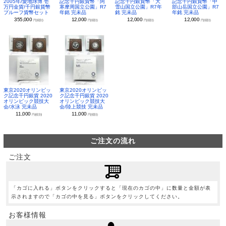
2005年/愛地球博 壱
記念千円銀貨幣「阿
記念千円銀貨幣「大
記念千円銀貨幣「中
万円金貨/千円銀貨幣
寒摩周国立公園」R7
雪山国立公園」R7年
部山岳国立公園」R7
プルーフ貨幣セット
年銘 完未品
銘 完未品
年銘 完未品
355,000
12,000
12,000
12,000
円(税別)
円(税別)
円(税別)
円(税別)
東京2020オリンピッ
東京2020オリンピッ
ク記念千円銀貨 2020
ク記念千円銀貨 2020
オリンピック競技大
オリンピック競技大
会/水泳 完未品
会/陸上競技 完未品
11,000
11,000
円(税別)
円(税別)
ご注文の流れ
ご注文
「カゴに入れる」ボタンをクリックすると「現在のカゴの中」に数量と金額が表
示されますので「カゴの中を見る」ボタンをクリックしてください。
お客様情報