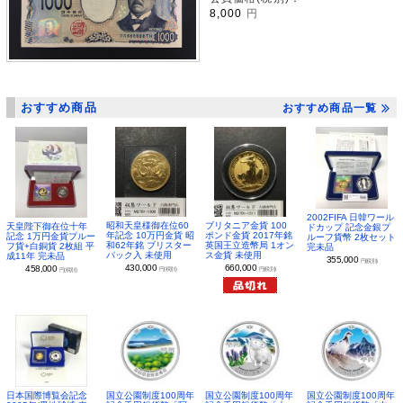
8,000
円
おすすめ商品
おすすめ商品一覧
2002FIFA 日韓ワール
昭和天皇様御在位60
ブリタニア金貨 100
天皇陛下御在位十年
ドカップ 記念金銀プ
年記念 10万円金貨 昭
ポンド金貨 2017年銘
記念 1万円金貨プルー
ルーフ貨幣 2枚セット
和62年銘 ブリスター
英国王立造幣局 1オン
フ貨+白銅貨 2枚組 平
完未品
パック入 未使用
ス金貨 未使用
成11年 完未品
355,000
円(税別)
430,000
660,000
458,000
円(税別)
円(税別)
円(税別)
日本国際博覧会記念
国立公園制度100周年
国立公園制度100周年
国立公園制度100周年