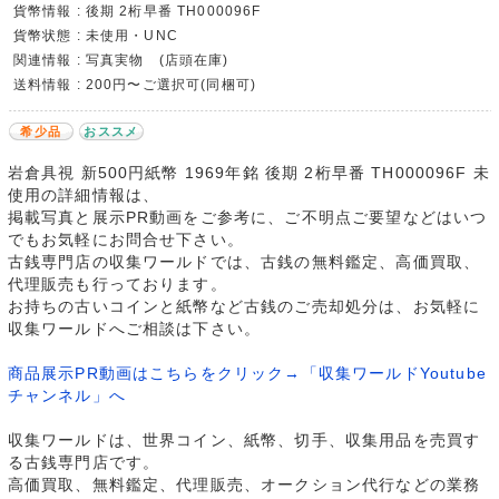
貨幣情報 : 後期 2桁早番 TH000096F
貨幣状態 : 未使用・UNC
関連情報 : 写真実物 (店頭在庫)
送料情報 : 200円〜ご選択可(同梱可)
希少品
おススメ
岩倉具視 新500円紙幣 1969年銘 後期 2桁早番 TH000096F 未
使用の詳細情報は、
掲載写真と展示PR動画をご参考に、ご不明点ご要望などはいつ
でもお気軽にお問合せ下さい。
古銭専門店の収集ワールドでは、古銭の無料鑑定、高価買取、
代理販売も行っております。
お持ちの古いコインと紙幣など古銭のご売却処分は、お気軽に
収集ワールドへご相談は下さい。
商品展示PR動画はこちらをクリック→「収集ワールドYoutube
チャンネル」へ
収集ワールドは、世界コイン、紙幣、切手、収集用品を売買す
る古銭専門店です。
高価買取、無料鑑定、代理販売、オークション代行などの業務