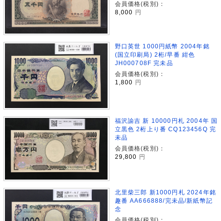
会員価格(税別)：
8,000
円
野口英世 1000円紙幣 2004年銘
(国立印刷局) 2桁/早番 紺色
JH000708F 完未品
会員価格(税別)：
1,800
円
福沢諭吉 新 10000円札 2004年 国
立黒色 2桁上り番 CQ123456Q 完
未品
会員価格(税別)：
29,800
円
北里柴三郎 新1000円札 2024年銘
趣番 AA666888/完未品/新紙幣記
念
会員価格(税別)：