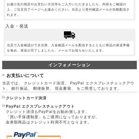
お届け先の指定やお支払い方法等をご入力いただきましたら、内容をご確認の
上、ご注文完了ページへお進みください。当店より受付確認メールが自動配信さ
れます。
入金・発送
当店で入金確認ができ次第、入金確認メールを配信するとともに商品の発送準備
を進め、発送が完了しましたら、メールでお知らせいたします。
インフォメーション
お支払いについて
当店では、 クレジットカード決済、 PayPal エクスプレスチェックアウ
ト、 銀行振込、 郵便振替、 現金書留、 をご用意しております。
クレジットカード決済
PayPal エクスプレスチェックアウト
クレジット決済もPayPalをお勧め致します。
「買い手保護制度」もご適用になっておりますが、
金券類商品はクレジット利用不可となります。