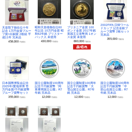
2002FIFA 日韓ワール
昭和天皇様御在位60
ブリタニア金貨 100
天皇陛下御在位十年
ドカップ 記念金銀プ
年記念 10万円金貨 昭
ポンド金貨 2017年銘
記念 1万円金貨プルー
ルーフ貨幣 2枚セット
和62年銘 ブリスター
英国王立造幣局 1オン
フ貨+白銅貨 2枚組 平
完未品
パック入 未使用
ス金貨 未使用
成11年 完未品
355,000
円(税別)
430,000
660,000
458,000
円(税別)
円(税別)
円(税別)
日本国際博覧会記念
国立公園制度100周年
国立公園制度100周年
国立公園制度100周年
2005年/愛地球博 壱
記念千円銀貨幣「阿
記念千円銀貨幣「大
記念千円銀貨幣「中
万円金貨/千円銀貨幣
寒摩周国立公園」R7
雪山国立公園」R7年
部山岳国立公園」R7
プルーフ貨幣セット
年銘 完未品
銘 完未品
年銘 完未品
355,000
12,000
12,000
12,000
円(税別)
円(税別)
円(税別)
円(税別)