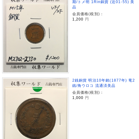
期/トメ明 1Rin銅貨 (近01-55) 美
品
会員価格(税別)：
1,200
円
2銭銅貨 明治10年銘(1877年) 竜2
銭/角ウロコ 流通済美品
会員価格(税別)：
1,000
円