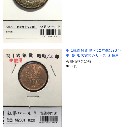
桐 1銭青銅貨 昭和12年銘(1937)
桐1銭 近代貨幣シリーズ 未使用
会員価格(税別)：
900
円