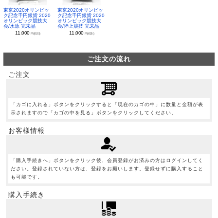
東京2020オリンピッ
東京2020オリンピッ
ク記念千円銀貨 2020
ク記念千円銀貨 2020
オリンピック競技大
オリンピック競技大
会/水泳 完未品
会/陸上競技 完未品
11,000
11,000
円(税別)
円(税別)
ご注文の流れ
ご注文
「カゴに入れる」ボタンをクリックすると「現在のカゴの中」に数量と金額が表
示されますので「カゴの中を見る」ボタンをクリックしてください。
お客様情報
「購入手続きへ」ボタンをクリック後、会員登録がお済みの方はログインしてく
ださい。登録されていない方は、登録をお願いします。登録せずに購入すること
も可能です。
購入手続き