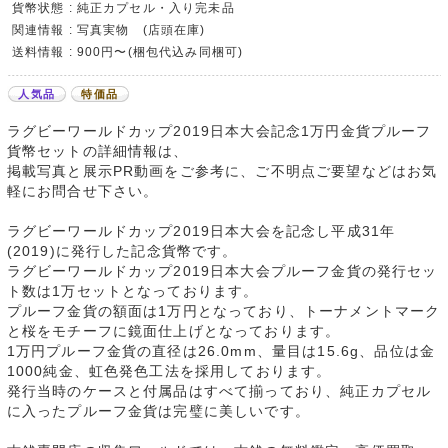
貨幣状態 : 純正カプセル・入り完未品
関連情報 : 写真実物 (店頭在庫)
送料情報 : 900円〜(梱包代込み同梱可)
人気品
特価品
ラグビーワールドカップ2019日本大会記念1万円金貨プルーフ
貨幣セットの詳細情報は、
掲載写真と展示PR動画をご参考に、ご不明点ご要望などはお気
軽にお問合せ下さい。
ラグビーワールドカップ2019日本大会を記念し平成31年
(2019)に発行した記念貨幣です。
ラグビーワールドカップ2019日本大会プルーフ金貨の発行セッ
ト数は1万セットとなっております。
プルーフ金貨の額面は1万円となっており、トーナメントマーク
と桜をモチーフに鏡面仕上げとなっております。
1万円プルーフ金貨の直径は26.0mm、量目は15.6g、品位は金
1000純金、虹色発色工法を採用しております。
発行当時のケースと付属品はすべて揃っており、純正カプセル
に入ったプルーフ金貨は完璧に美しいです。