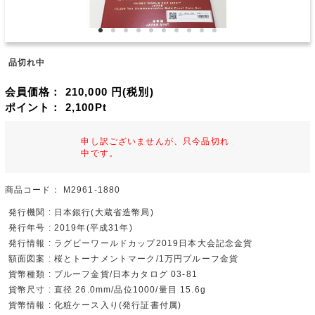
品切れ中
会員価格：
210,000
円(税別)
ポイント：
2,100
Pt
申し訳ございませんが、只今品切れ
中です。
商品コード：
M2961-1880
発行機関 : 日本銀行(大蔵省造幣局)
発行年号 : 2019年(平成31年)
発行情報 : ラグビーワールドカップ2019日本大会記念金貨
額面図案 : 桜とトーナメントマーク/1万円プルーフ金貨
貨幣種類 : プルーフ金貨/日本カタログ 03-81
貨幣尺寸 : 直径 26.0mm/品位1000/量目 15.6g
貨幣情報 : 化粧ケース入り(発行証書付属)