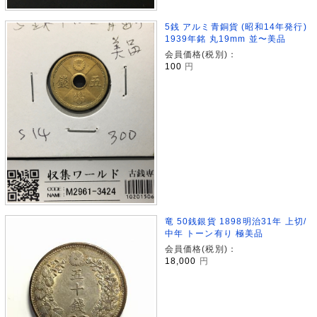
5銭 アルミ青銅貨 (昭和14年発行)
1939年銘 丸19mm 並〜美品
会員価格(税別)：
100
円
竜 50銭銀貨 1898明治31年 上切/
中年 トーン有り 極美品
会員価格(税別)：
18,000
円