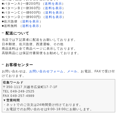
■パターンA (一律200円)
（
送料を表示
）
■パターンB (一律360円)
（
送料を表示
）
■パターンC (一律600円)
（
送料を表示
）
■パターンD (一律900円)
（
送料を表示
）
■佐川急便
（
送料を表示
）
■送料無料
（
送料を表示
）
配送について
当店では下記業者に配送をお願いしております。
日本郵便、佐川急便、西濃運輸、その他
商品送料は全て商品ページに表示しております。
高額商品には保証付書留便をお勧めしております。
お客様センター
お問い合わせは、
お問い合わせフォーム
、
メール
、お電話、FAXで受け付
けております。
収集ワールド
〒350-1117 川越市広栄町17-7-1F
TEL 049-249-2525
FAX 049-257-4989
▼営業時間
・ネットでのご注文は24時間受け付けております。
・お電話でのお問い合わせは9:00-18:00にお願いします。