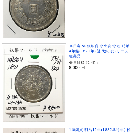
旭日竜 50銭銀貨/小火炎/小竜 明治
4年銘(1871年) 近代銀貨シリーズ
極美品
会員価格(税別)：
8,000
円
1厘銅貨 明治15年(1882準特年) 後