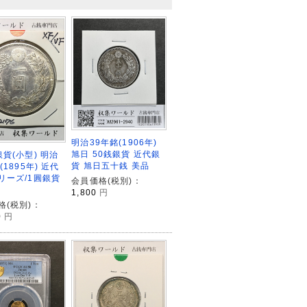
明治39年銘(1906年)
旭日 50銭銀貨 近代銀
貨(小型) 明治
貨 旭日五十銭 美品
(1895年) 近代
リーズ/1圓銀貨
会員価格(税別)：
1,800
円
格(税別)：
0
円