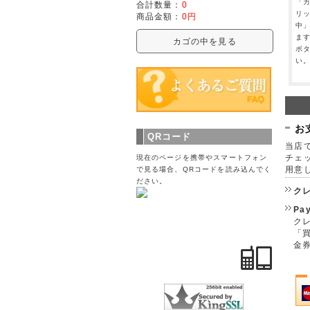
「
合計数量：
0
リ
商品金額：
0円
中
ま
カゴの中を見る
ボ
い
お
QRコード
当店で
チェ
現在のページを携帯やスマートフォン
用意
で見る場合、QRコードを読み込んでく
ださい。
ク
Pa
クレ
「
金