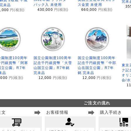
完未
パック入 未使用
ス金貨 未使用
 完未品
35
430,000
円(税別)
660,000
円(税別)
8,000
円(税別)
園制度100周年
国立公園制度100周年
国立公園制度100周年
千円銀貨幣「阿寒
記念千円銀貨幣「大雪
記念千円銀貨幣「中部
東京
国立公園」R7年
山国立公園」R7年銘
山岳国立公園」R7年
ク記
未品
完未品
銘 完未品
オリ
,000
円(税別)
12,000
円(税別)
12,000
円(税別)
会/
1
ご注文の流れ
注文
お客様情報
購入手続き