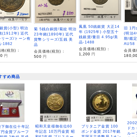
鳳凰 50銭銀貨 大正14
銀貨(小型) 明治
旧 1円
菊 5銭白銅貨/菊紋 明治
年 (1925年) 小型五十
銘(1912年) 近代
(明治4年
23年銘(1890年) 近代
銭銀貨/量目 4.95g/美
シリーズ/トーン有
期/鑑定
貨幣シリーズ/五銭 美
品-1488
-1862
AU58
品
会員価格(税別)：
格(税別)：
会員価
会員価格(税別)：
1,200
円
00
円
180,0
500
円
すすめ商品
200
昭和天皇様御在位60
ブリタニア金貨 100
陛下御在位十年記
ドカ
年記念 10万円金貨 昭
ポンド金貨 2017年銘
万円金貨プルーフ
ルー
和62年銘 ブリスター
英国王立造幣局 1オン
銅貨 2枚組 平成