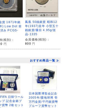
鳳凰 50銭銀貨 昭和12
金貨 1871年銘
年(1937)並年 小型五十
) Low Dot 前
銭銀貨/量目 4.95g/並
済み PCGS-
品-1335
会員価格(税別)：
格(税別)：
800
円
00
円
おすすめ商品一覧
日本国際博覧会記念
2FIFA 日韓ワール
2005年/愛地球博 壱
ップ 記念金銀プ
万円金貨/千円銀貨幣
フ貨幣 2枚セット
プルーフ貨幣セット