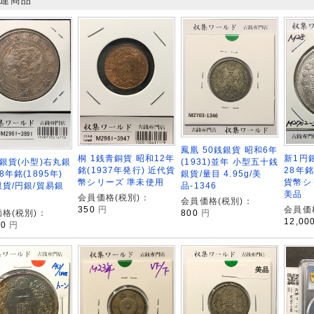
連商品
鳳凰 50銭銀貨 昭和6年
新1円銀
桐 1銭青銅貨 昭和12年
(1931)並年 小型五十銭
銀貨(小型)右丸銀
28年銘
銘(1937年発行) 近代貨
銀貨/量目 4.95g/美
8年銘(1895年)
貨幣シ
幣シリーズ 準未使用
品-1346
貨/円銀/貿易銀
美品
会員価格(税別)：
会員価格(税別)：
会員価
350
円
800
円
格(税別)：
12,00
00
円