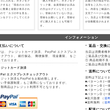
カゴに入れる」ボタンをク
「購入手続きへ」ボタンをク
お届け先の指定やお
ックすると「現在のカゴの
リック後、会員登録がお済み
法等をご入力いただ
」に数量と金額が表示され
の方はログインしてくださ
ら、内容をご確認の
すので「カゴの中を見る」
い。登録されていない方は、
文完了ページへお進
タンをクリックしてくださ
登録をお願いします。登録せ
い。当店より受付確
。
ずに購入することも可能で
が自動配信されます
す。
インフォメーション
支払いについて
返品・交換
は、 クレジットカード決済、 PayPal エクスプレス
当店は消費者権
ックアウト、 銀行振込、 郵便振替、 現金書留、 をご
ご返品及び交換
しております。
① 商品初期不良 
ご返品は商品受取
レジットカード決済
送料につい
yPal エクスプレスチェックアウト
送料は下記より
ジット決済もPayPalをお勧め致します。
■パターンA (一律
買い手保護制度」もご適用になっておりますが、
■パターンB (一
券類商品はクレジット利用不可となります。
■パターンC (一
■パターンD (一
■佐川急便
（
送
■送料無料
（
送
配送につい