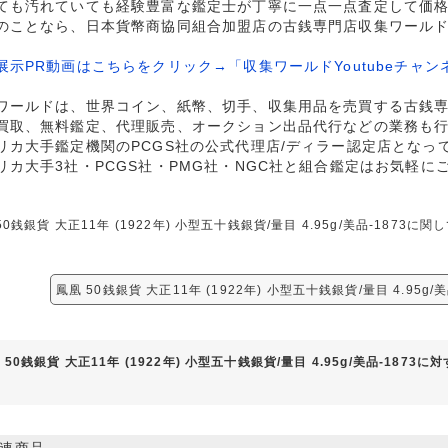
ても汚れていても経験豊富な鑑定士が丁寧に一点一点査定して価
のことなら、日本貨幣商協同組合加盟店の古銭専門店収集ワール
展示PR動画はこちらをクリック→「収集ワールドYoutubeチャン
ワールドは、世界コイン、紙幣、切手、収集用品を売買する古銭
買取、無料鑑定、代理販売、オークション出品代行などの業務も
リカ大手鑑定機関のPCGS社の公式代理店/ディラー認定店となっ
リカ大手3社・PCGS社・PMG社・NGC社と組合鑑定はお気軽に
50銭銀貨 大正11年 (1922年) 小型五十銭銀貨/量目 4.95g/美品-18
鳳凰 50銭銀貨 大正11年 (1922年) 小型五十銭銀貨/量目 4.95g
 50銭銀貨 大正11年 (1922年) 小型五十銭銀貨/量目 4.95g/美品-1873