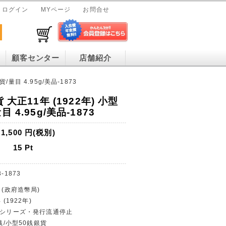
ログイン
MYページ
お問合せ
顧客センター
店舗紹介
/量目 4.95g/美品-1873
 大正11年 (1922年) 小型
 4.95g/美品-1873
1,500
円(税別)
15
Pt
3-1873
 (政府造幣局)
(1922年)
貨幣シリーズ・発行流通停止
0銭/小型50銭銀貨