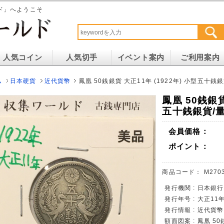
ド」へようこそ
人気コイン
人気切手
イベント案内
ご利用案内
ム
日本硬貨
近代貨幣
鳳凰 50銭銀貨 大正11年 (1922年) 小型五十銭銀貨
鳳凰 50銭銀貨
五十銭銀貨/量目
会員価格：
ポイント：
商品コード：
M270
発行機関 : 日本銀行
発行年号 : 大正11年 
発行情報 : 近代
額面図案 : 鳳凰 5