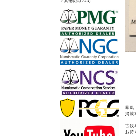
其他収集(243)
鳳凰 
掲載
古銭
お持