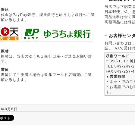
当店では下記業
行振込
日本郵便、佐川
品代金はPayPay銀行、楽天銀行とゆうちょ銀行へご送
商品送料は全て
お願い致します。
高額商品には保
お客様セン
お問い合わせは
話、FAXで受け
便振替
収集ワールド
便振替は、当店のゆうちょ銀行口座へご送金お願い致
〒350-1117 
ます。
TEL 049-249-
金書留
FAX 049-257-
金書留にてご決済の場合は収集ワールド店頭宛にご送
▼営業時間
お願い致します。
・ネットでのご
・お電話でのお問
す。
6年8月8日