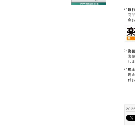
銀
商
金
郵
郵
し
現
現
付
202