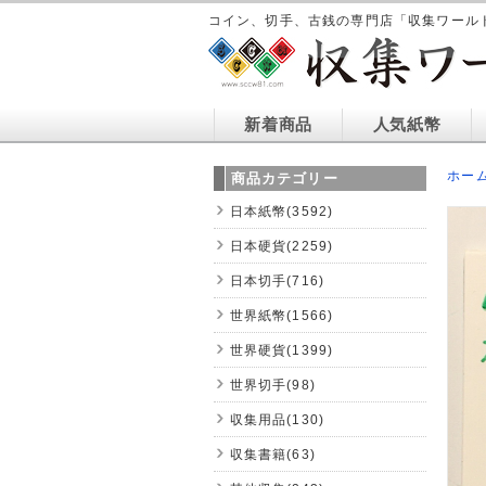
コイン、切手、古銭の専門店「収集ワール
新着商品
人気紙幣
ホー
商品カテゴリー
日本紙幣(3592)
日本硬貨(2259)
日本切手(716)
世界紙幣(1566)
世界硬貨(1399)
世界切手(98)
収集用品(130)
収集書籍(63)