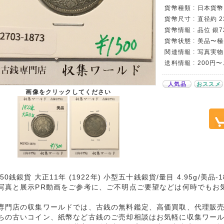
貨幣種類 : 日本貨幣カ
貨幣尺寸 : 直径約 2
貨幣情報 : 品位 銀7
貨幣状態 : 美品〜
関連情報 : 写真実物
送料情報 : 200円
人気品
おススメ
画像をクリックしてください
50銭銀貨 大正11年 (1922年) 小型五十銭銀貨/量目 4.95g/美品
写真と展示PR動画をご参考に、ご不明点ご要望などは何時でもお
専門店の収集ワールドでは、古銭の無料鑑定、高価買取、代理販
ちの古いコイン、紙幣など古銭のご売却相談はお気軽に収集ワー