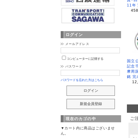
11年
45
ログイン
メールアドレス
コンピューターに記憶する
国立公
記念
パスワード
摩周
銘 完
パスワードを忘れた方はこちら
12
ご
現在のカゴの中
▼カート内に商品はございませ
ん。