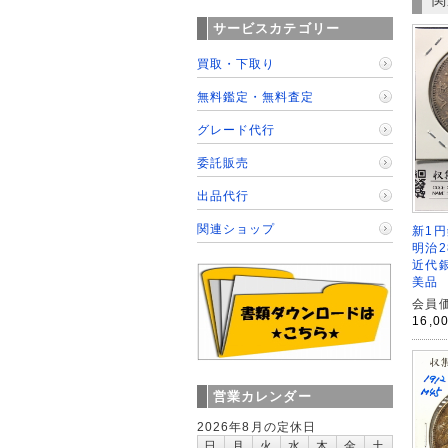
関
サービスカテゴリー
買取・下取り
無料鑑定・無料査定
グレード代行
委託販売
出品代行
関連ショップ
新1円
明治2
近代銀
美品
会員価
16,0
営業カレンダー
2026年8月の定休日
日
月
火
水
木
金
土