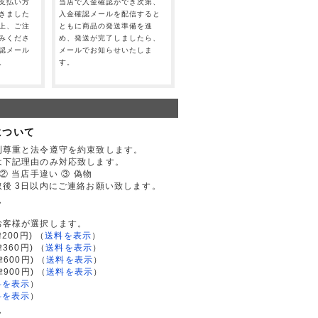
支払い方
当店で入金確認ができ次第、
きました
入金確認メールを配信すると
上、ご注
ともに商品の発送準備を進
みくださ
め、発送が完了しましたら、
認メール
メールでお知らせいたしま
。
す。
について
利尊重と法令遵守を約束致します。
は下記理由のみ対応致します。
② 当店手違い ③ 偽物
後 3日以内にご連絡お願い致します。
て
お客様が選択します。
200円)
（
送料を表示
）
律360円)
（
送料を表示
）
律600円)
（
送料を表示
）
律900円)
（
送料を表示
）
料を表示
）
料を表示
）
て