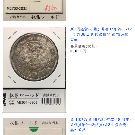
新1円銀貨(小型) 明治37年銘(1904
年) 丸38.1 近代銀貨/円銀/貿易銀
美品
会員価格(税別)：
8,000
円
竜 10銭銀貨 明治32年銘(1899年)
近代貨幣/十銭銀貨/近24 流通美
品〜並品