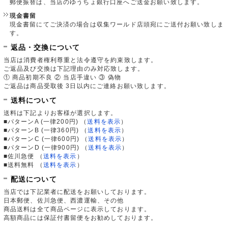
郵便振替は、当店のゆうちょ銀行口座へご送金お願い致します。
現金書留
現金書留にてご決済の場合は収集ワールド店頭宛にご送付お願い致しま
す。
返品・交換について
当店は消費者権利尊重と法令遵守を約束致します。
ご返品及び交換は下記理由のみ対応致します。
① 商品初期不良 ② 当店手違い ③ 偽物
ご返品は商品受取後 3日以内にご連絡お願い致します。
送料について
送料は下記よりお客様が選択します。
■パターンA (一律200円)
（
送料を表示
）
■パターンB (一律360円)
（
送料を表示
）
■パターンC (一律600円)
（
送料を表示
）
■パターンD (一律900円)
（
送料を表示
）
■佐川急便
（
送料を表示
）
■送料無料
（
送料を表示
）
配送について
当店では下記業者に配送をお願いしております。
日本郵便、佐川急便、西濃運輸、その他
商品送料は全て商品ページに表示しております。
高額商品には保証付書留便をお勧めしております。