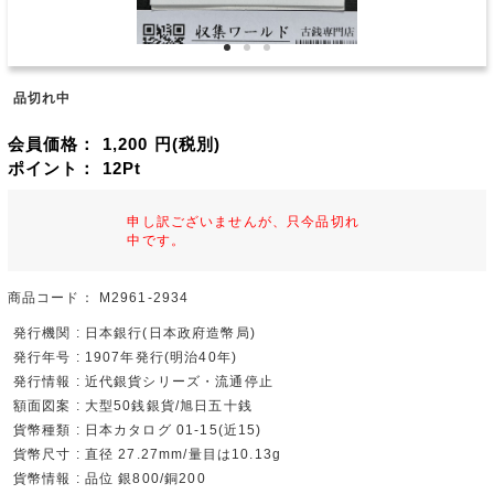
品切れ中
会員価格：
1,200
円(税別)
ポイント：
12
Pt
申し訳ございませんが、只今品切れ
中です。
商品コード：
M2961-2934
発行機関 : 日本銀行(日本政府造幣局)
発行年号 : 1907年発行(明治40年)
発行情報 : 近代銀貨シリーズ・流通停止
額面図案 : 大型50銭銀貨/旭日五十銭
貨幣種類 : 日本カタログ 01-15(近15)
貨幣尺寸 : 直径 27.27mm/量目は10.13g
貨幣情報 : 品位 銀800/銅200