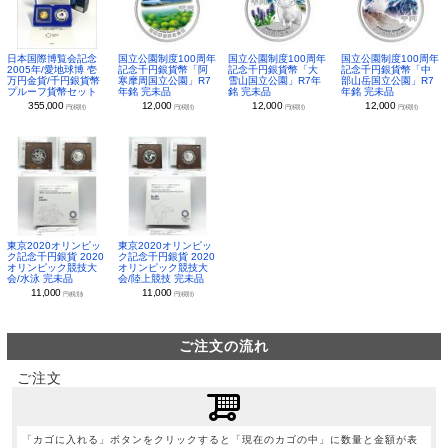
日本国際博覧会記念
国立公園制度100周年
国立公園制度100周年
国立公園制度100周年
2005年/愛地球博 壱
記念千円銀貨幣「阿
記念千円銀貨幣「大
記念千円銀貨幣「中
万円金貨/千円銀貨幣
寒摩周国立公園」R7
雪山国立公園」R7年
部山岳国立公園」R7
プルーフ貨幣セット
年銘 完未品
銘 完未品
年銘 完未品
355,000
12,000
12,000
12,000
円(税別)
円(税別)
円(税別)
円(税別)
東京2020オリンピッ
東京2020オリンピッ
ク記念千円銀貨 2020
ク記念千円銀貨 2020
オリンピック競技大
オリンピック競技大
会/水泳 完未品
会/陸上競技 完未品
11,000
11,000
円(税別)
円(税別)
ご注文の流れ
ご注文
「カゴに入れる」ボタンをクリックすると「現在のカゴの中」に数量と金額が表