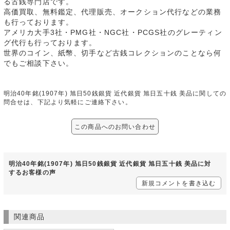
る古銭専門店です。
高価買取、無料鑑定、代理販売、オークション代行などの業務
も行っております。
アメリカ大手3社・PMG社・NGC社・PCGS社のグレーティン
グ代行も行っております。
世界のコイン、紙幣、切手など古銭コレクションのことなら何
でもご相談下さい。
明治40年銘(1907年) 旭日50銭銀貨 近代銀貨 旭日五十銭 美品に関しての
問合せは、下記より気軽にご連絡下さい。
この商品へのお問い合わせ
明治40年銘(1907年) 旭日50銭銀貨 近代銀貨 旭日五十銭 美品に対
するお客様の声
新規コメントを書き込む
関連商品