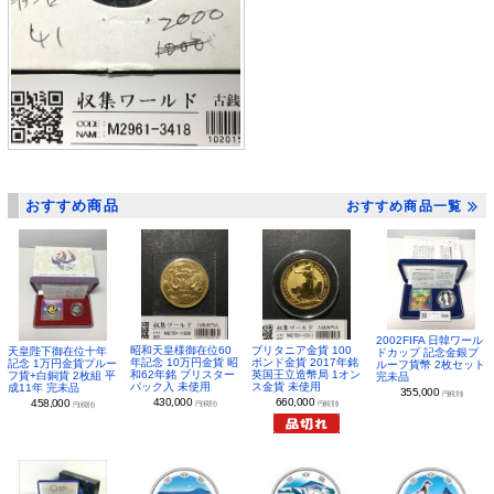
おすすめ商品
おすすめ商品一覧
2002FIFA 日韓ワール
昭和天皇様御在位60
ブリタニア金貨 100
天皇陛下御在位十年
ドカップ 記念金銀プ
年記念 10万円金貨 昭
ポンド金貨 2017年銘
記念 1万円金貨プルー
ルーフ貨幣 2枚セット
和62年銘 ブリスター
英国王立造幣局 1オン
フ貨+白銅貨 2枚組 平
完未品
パック入 未使用
ス金貨 未使用
成11年 完未品
355,000
円(税別)
430,000
660,000
458,000
円(税別)
円(税別)
円(税別)