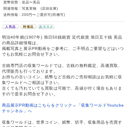
貨幣状態 : 並品〜美品
関連情報 : 写真実物 (店頭在庫)
送料情報 : 200円〜ご選択可(同梱可)
人気品
特価品
おススメ
明治40年銘(1907年) 旭日50銭銀貨 近代銀貨 旭日五十銭 美品
の商品詳細情報は、
掲載写真と展示PR動画をご参考に、ご不明点ご要望などはいつ
でもお気軽にお問合せ下さい。
古銭専門店の収集ワールドでは、古銭の無料鑑定、高価買取、
代理販売も行っております。
お持ちの古いコイン、紙幣など古銭のご売却相談はお気軽に収
集ワールドへご相談は下さい。
古くても汚れていても買取は可能で、高値が付く場合もありま
すので是非お問合せ下さい。
商品展示PR動画はこちらをクリック→「収集ワールドYoutube
チャンネル」へ
収集ワールドは、世界コイン、紙幣、切手、収集用品を売買す