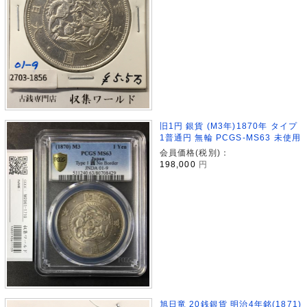
旧1円 銀貨 (M3年)1870年 タイプ
1普通円 無輪 PCGS-MS63 未使用
会員価格(税別)：
198,000
円
旭日竜 20銭銀貨 明治4年銘(1871)