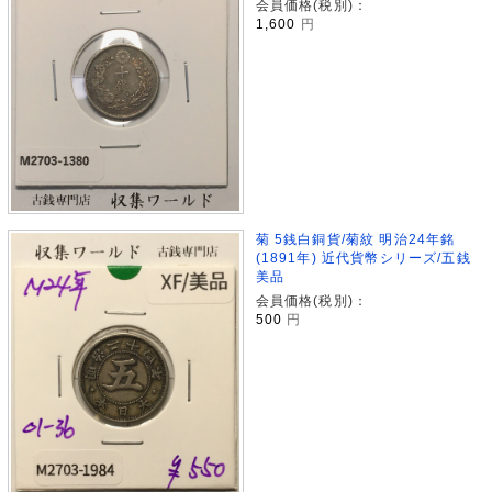
会員価格(税別)：
1,600
円
菊 5銭白銅貨/菊紋 明治24年銘
(1891年) 近代貨幣シリーズ/五銭
美品
会員価格(税別)：
500
円