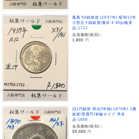
鳳凰 50銭銀貨 (1937年) 昭和12年
小型五十銭銀貨/量目 4.95g/極美
品-1712
会員価格(税別)：
1,800
円
旧1円銀貨 明治3年銘(1870年) 1圓
銀貨/普通円/有輪タイプ 準未
品-1856
会員価格(税別)：
50,000
円