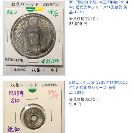
新1円銀貨(小型) 大正3年銘(1914
年) 近代貨幣シリーズ/1圓銀貨 美
品-1778
会員価格(税別)：
23,000
円
5銭ニッケル貨 1935年銘(昭和10
年) 近代貨幣シリーズ 極美
品-2035
会員価格(税別)：
500
円