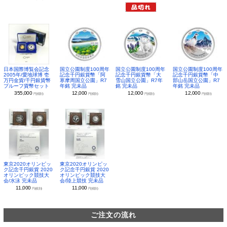
日本国際博覧会記念
国立公園制度100周年
国立公園制度100周年
国立公園制度100周年
2005年/愛地球博 壱
記念千円銀貨幣「阿
記念千円銀貨幣「大
記念千円銀貨幣「中
万円金貨/千円銀貨幣
寒摩周国立公園」R7
雪山国立公園」R7年
部山岳国立公園」R7
プルーフ貨幣セット
年銘 完未品
銘 完未品
年銘 完未品
355,000
12,000
12,000
12,000
円(税別)
円(税別)
円(税別)
円(税別)
東京2020オリンピッ
東京2020オリンピッ
ク記念千円銀貨 2020
ク記念千円銀貨 2020
オリンピック競技大
オリンピック競技大
会/水泳 完未品
会/陸上競技 完未品
11,000
11,000
円(税別)
円(税別)
ご注文の流れ