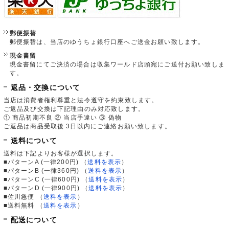
郵便振替
郵便振替は、当店のゆうちょ銀行口座へご送金お願い致します。
現金書留
現金書留にてご決済の場合は収集ワールド店頭宛にご送付お願い致しま
す。
返品・交換について
当店は消費者権利尊重と法令遵守を約束致します。
ご返品及び交換は下記理由のみ対応致します。
① 商品初期不良 ② 当店手違い ③ 偽物
ご返品は商品受取後 3日以内にご連絡お願い致します。
送料について
送料は下記よりお客様が選択します。
■パターンA (一律200円)
（
送料を表示
）
■パターンB (一律360円)
（
送料を表示
）
■パターンC (一律600円)
（
送料を表示
）
■パターンD (一律900円)
（
送料を表示
）
■佐川急便
（
送料を表示
）
■送料無料
（
送料を表示
）
配送について