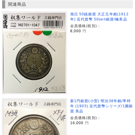
関連商品
旭日 50銭銀貨 大正元年銘(1912
年) 近代貨幣 50sen銀貨/極美品
会員価格(税別)：
8,000
円
新1円銀貨(小型) 明治38年銘/準特
年 (1905) 近代貨幣シリーズ/1圓銀
貨 美品
会員価格(税別)：
16,000
円