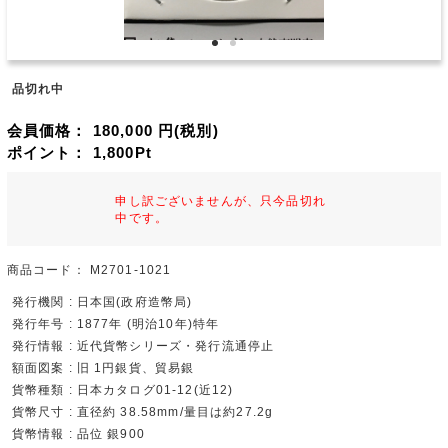
品切れ中
会員価格：
180,000
円(税別)
ポイント：
1,800
Pt
申し訳ございませんが、只今品切れ
中です。
商品コード：
M2701-1021
発行機関 : 日本国(政府造幣局)
発行年号 : 1877年 (明治10年)特年
発行情報 : 近代貨幣シリーズ・発行流通停止
額面図案 : 旧 1円銀貨、貿易銀
貨幣種類 : 日本カタログ01-12(近12)
貨幣尺寸 : 直径約 38.58mm/量目は約27.2g
貨幣情報 : 品位 銀900