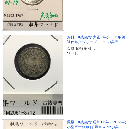
旭日 10銭銀貨 大正2年(1913年銘)
近代銀貨シリーズ トーン/美品
会員価格(税別)：
500
円
鳳凰 50銭銀貨 昭和12年 (1937年)
小型五十銭銀貨/量目 4.95g/美