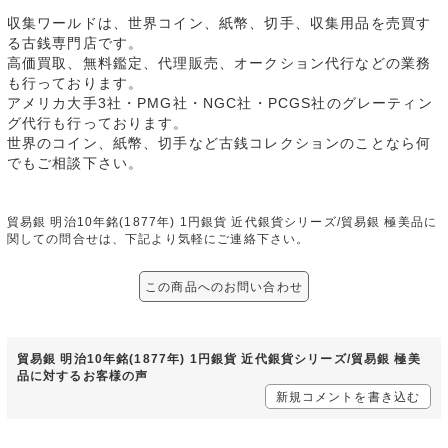
収集ワールドは、世界コイン、紙幣、切手、収集用品を売買す
る古銭専門店です。
高価買取、無料鑑定、代理販売、オークション代行などの業務
も行っております。
アメリカ大手3社・PMG社・NGC社・PCGS社のグレーティン
グ代行も行っております。
世界のコイン、紙幣、切手など古銭コレクションのことなら何
でもご相談下さい。
貿易銀 明治10年銘(1877年) 1円銀貨 近代銀貨シリーズ/貿易銀 極美品に
関しての問合せは、下記より気軽にご連絡下さい。
この商品へのお問い合わせ
貿易銀 明治10年銘(1877年) 1円銀貨 近代銀貨シリーズ/貿易銀 極美
品に対するお客様の声
新規コメントを書き込む