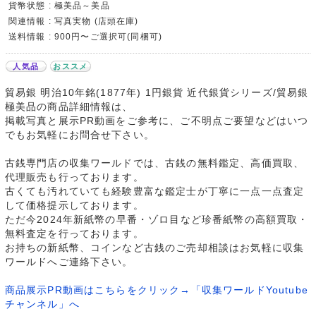
貨幣状態 : 極美品～美品
関連情報 : 写真実物 (店頭在庫)
送料情報 : 900円〜ご選択可(同梱可)
人気品
おススメ
貿易銀 明治10年銘(1877年) 1円銀貨 近代銀貨シリーズ/貿易銀
極美品の商品詳細情報は、
掲載写真と展示PR動画をご参考に、ご不明点ご要望などはいつ
でもお気軽にお問合せ下さい。
古銭専門店の収集ワールドでは、古銭の無料鑑定、高価買取、
代理販売も行っております。
古くても汚れていても経験豊富な鑑定士が丁寧に一点一点査定
して価格提示しております。
ただ今2024年新紙幣の早番・ゾロ目など珍番紙幣の高額買取・
無料査定を行っております。
お持ちの新紙幣、コインなど古銭のご売却相談はお気軽に収集
ワールドへご連絡下さい。
商品展示PR動画はこちらをクリック→「収集ワールドYoutube
チャンネル」へ