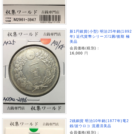
新1円銀貨(小型) 明治25年銘(1892
年) 近代貨幣シリーズ/1圓/後期 極
美品
会員価格(税別)：
16,000
円
2銭銅貨 明治10年銘(1877年)竜2
銭/波ウロコ 流通済美品
会員価格(税別)：