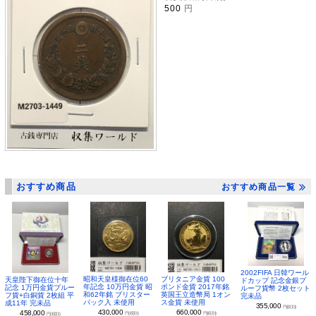
500
円
おすすめ商品
おすすめ商品一覧
2002FIFA 日韓ワール
昭和天皇様御在位60
ブリタニア金貨 100
天皇陛下御在位十年
ドカップ 記念金銀プ
年記念 10万円金貨 昭
ポンド金貨 2017年銘
記念 1万円金貨プルー
ルーフ貨幣 2枚セット
和62年銘 ブリスター
英国王立造幣局 1オン
フ貨+白銅貨 2枚組 平
完未品
パック入 未使用
ス金貨 未使用
成11年 完未品
355,000
円(税別)
430,000
660,000
458,000
円(税別)
円(税別)
円(税別)