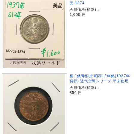
品-1874
会員価格(税別)：
1,600
円
桐 1銭青銅貨 昭和12年銘(1937年
発行) 近代貨幣シリーズ 準未使用
会員価格(税別)：
350
円